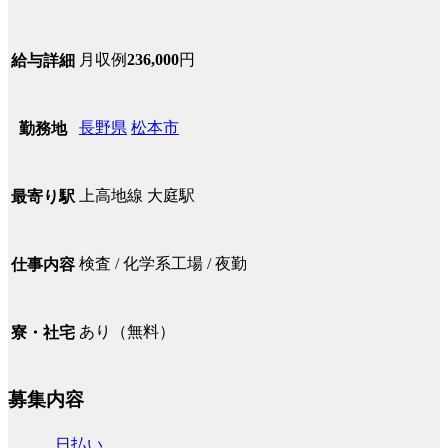
月収例
236,000
円
給与詳細
長野県
松本市
勤務地
上高地線 大庭駅
最寄り駅
検査 / 化学系工場 / 夜勤
仕事内容
あり（無料）
寮・社宅
募集内容
日払い