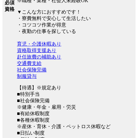
※職種・業種・社会人未経験OK
必須
資格
▼こんな方におすすめです！
・寮費無料で安心して生活したい
・コツコツ作業が得意
・夜勤の仕事を探している
育児・介護休暇あり
資格取得支援あり
赴任旅費の補助あり
交通費支給
社会保険完備
制服貸与
【待遇】※規定あり
■特別手当
■社会保険完備
※健康・年金・雇用・労災
■有給休暇制度
■各種休暇制度
※産休・育休・介護・ペットロス休暇など
■日払い制度