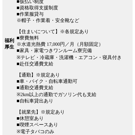
■仮払い制度
■資格取得支援制度
■作業服貸与
※帽子・作業着・安全靴など
【住まいについて】※各規定あり
■寮費無料
福利
※水道光熱費 17,000円／月（月額固定）
厚生
■家具・家電つきワンルーム寮完備
※テレビ・冷蔵庫・洗濯機・エアコン・寝具付き
■赴任交通費支給
【通勤】※規定あり
■車・バイク・自転車通勤可
■通勤交通費支給
※2km以上の通勤でガソリン代も支給
■自転車貸出あり
【就業先】※規定あり
■休憩室あり
■喫煙スペースあり
※電子タバコのみ