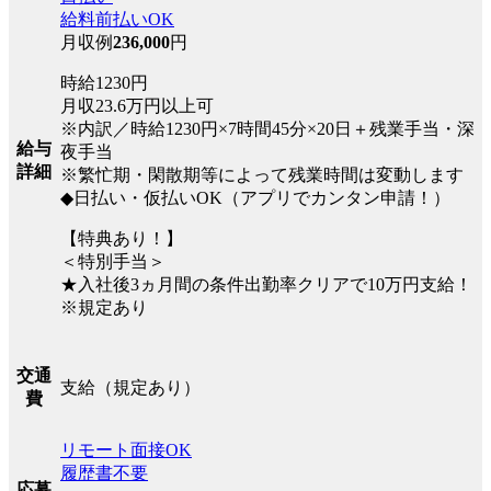
給料前払いOK
月収例
236,000
円
時給1230円
月収23.6万円以上可
※内訳／時給1230円×7時間45分×20日＋残業手当・深
給与
夜手当
詳細
※繁忙期・閑散期等によって残業時間は変動します
◆日払い・仮払いOK（アプリでカンタン申請！）
【特典あり！】
＜特別手当＞
★入社後3ヵ月間の条件出勤率クリアで10万円支給！
※規定あり
交通
支給（規定あり）
費
リモート面接OK
履歴書不要
応募