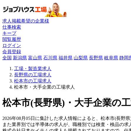
求人掲載希望の企業様
仕事検索
キープ
閲覧履歴
ログイン
会員登録
全国
新潟県
富山県
石川県
福井県
山梨県
長野県
岐阜県
静岡
工場・製造業求人
長野県の工場求人
松本市の工場求人
松本市・大手企業の工場求人
松本市(長野県)・大手企業の工
2026年08月05日に集計した求人情報によると、松本市(長野
また業界別では半導体の求人が、職種別では検査・検品の求
株式会社日本ケイテムの求人も掲載されておりますので、仕