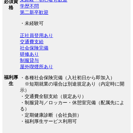
必須資
学歴不問
格
第二新卒歓迎
・未経験可
正社員登用あり
交通費支給
社会保険完備
研修あり
制服貸与
屋外喫煙所あり
福利厚
・各種社会保険完備（入社初日から即加入）
生
※短期就業の場合は別途規定あり（内定時に開
示）
・交通費全額支給（規定あり）
・制服貸与／ロッカー・休憩室完備（配属先によ
る）
・定期健康診断（会社負担）
・福利厚生サービス利用可