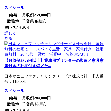
スペシャル
給与
月収例
259,000
円
勤務地
千葉県 船橋市
寮・社宅
あり
詳しく
見る
【月収例28万円以上】業務用プリンターの製造／家具家
電付きの社宅付き◎／た...
日本マニュファクチャリングサービス株式会社 求人番
号：1196889
スペシャル
給与
月収例
284,000
円
勤務地
千葉県 松戸市
寮・社宅
あり