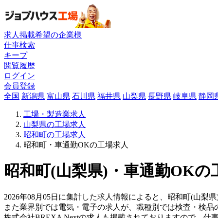
求人掲載希望の企業様
仕事検索
キープ
閲覧履歴
ログイン
会員登録
全国
新潟県
富山県
石川県
福井県
山梨県
長野県
岐阜県
静岡
工場・製造業求人
山梨県の工場求人
昭和町の工場求人
昭和町・車通勤OKの工場求人
昭和町(山梨県)・車通勤OKの
2026年08月05日に集計した求人情報によると、昭和町(山梨
また業界別では電気・電子の求人が、職種別では検査・検品
株式会社BREXA Nextの求人も掲載されておりますので、