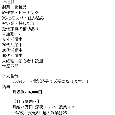
正社員
製薬・化粧品
軽作業・ピッキング
寮/社宅あり・住み込み
祝い金・特典あり
赴任旅費の補助あり
車通勤OK
女性活躍中
20代活躍中
30代活躍中
40代活躍中
未経験・初心者も歓迎
学歴不問
求人番号
850915 （電話応募で必要になります。）
給与
月収例
296,000
円
【月収例内訳】
月給24万円+深夜50.75ｈ+残業20ｈ
※深夜・実働8ｈ超の残業は25...