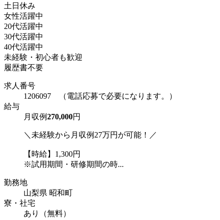
土日休み
女性活躍中
20代活躍中
30代活躍中
40代活躍中
未経験・初心者も歓迎
履歴書不要
求人番号
1206097 （電話応募で必要になります。）
給与
月収例
270,000
円
＼未経験から月収例27万円が可能！／
【時給】1,300円
※試用期間・研修期間の時...
勤務地
山梨県 昭和町
寮・社宅
あり（無料）