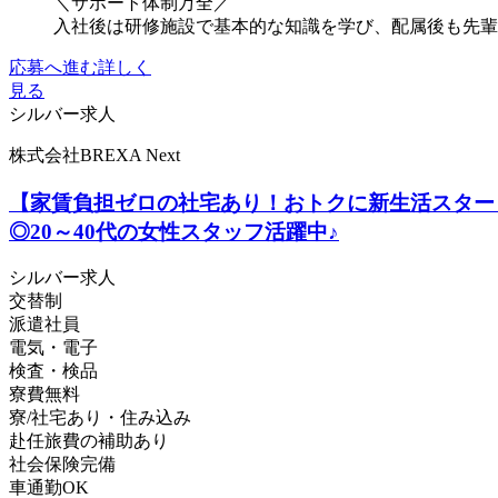
＼サポート体制万全／
入社後は研修施設で基本的な知識を学び、配属後も先輩が
応募へ進む
詳しく
見る
シルバー求人
株式会社BREXA Next
【家賃負担ゼロの社宅あり！おトクに新生活スター
◎20～40代の女性スタッフ活躍中♪
シルバー求人
交替制
派遣社員
電気・電子
検査・検品
寮費無料
寮/社宅あり・住み込み
赴任旅費の補助あり
社会保険完備
車通勤OK