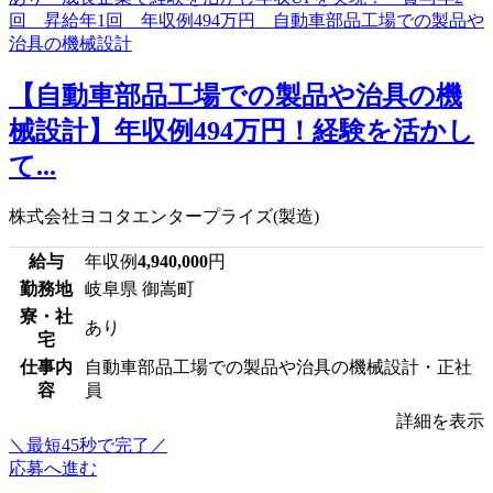
【自動車部品工場での製品や治具の機
械設計】年収例494万円！経験を活かし
て...
株式会社ヨコタエンタープライズ(製造)
給与
年収例
4,940,000
円
勤務地
岐阜県 御嵩町
寮・社
あり
宅
仕事内
自動車部品工場での製品や治具の機械設計・正社
容
員
詳細を表示
＼最短45秒で完了／
応募へ進む