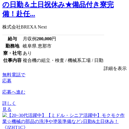
の日勤＆土日祝休み★備品付き寮完
備！赴任...
株式会社BREXA Next
給与
月収例
200,000
円
勤務地
岐阜県 恵那市
寮・社宅
あり
仕事内容
複合機の組立・検査 / 機械系工場 / 日勤
詳細を表示
無料電話で
応募
応募へ進む
詳しく
見る