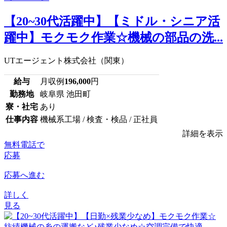
【20~30代活躍中】【ミドル・シニア活
躍中】モクモク作業☆機械の部品の洗...
UTエージェント株式会社（関東）
給与
月収例
196,000
円
勤務地
岐阜県 池田町
寮・社宅
あり
仕事内容
機械系工場 / 検査・検品 / 正社員
詳細を表示
無料電話で
応募
応募へ進む
詳しく
見る