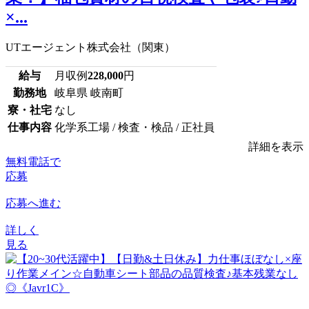
×...
UTエージェント株式会社（関東）
給与
月収例
228,000
円
勤務地
岐阜県 岐南町
寮・社宅
なし
仕事内容
化学系工場 / 検査・検品 / 正社員
詳細を表示
無料電話で
応募
応募へ進む
詳しく
見る