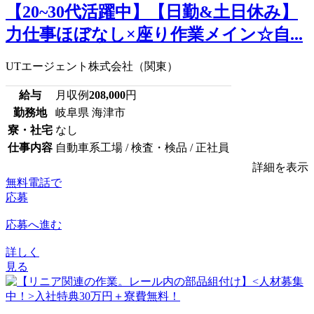
【20~30代活躍中】【日勤&土日休み】
力仕事ほぼなし×座り作業メイン☆自...
UTエージェント株式会社（関東）
給与
月収例
208,000
円
勤務地
岐阜県 海津市
寮・社宅
なし
仕事内容
自動車系工場 / 検査・検品 / 正社員
詳細を表示
無料電話で
応募
応募へ進む
詳しく
見る