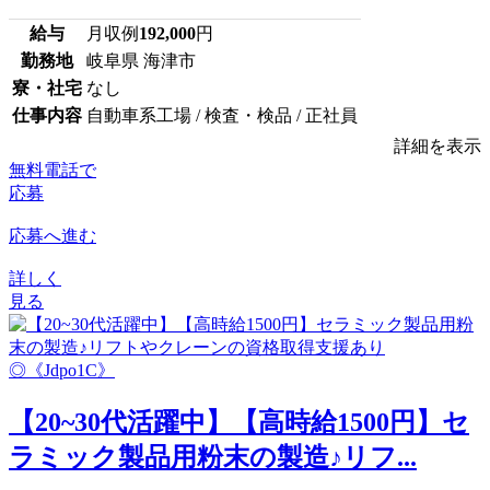
給与
月収例
192,000
円
勤務地
岐阜県 海津市
寮・社宅
なし
仕事内容
自動車系工場 / 検査・検品 / 正社員
詳細を表示
無料電話で
応募
応募へ進む
詳しく
見る
【20~30代活躍中】【高時給1500円】セ
ラミック製品用粉末の製造♪リフ...