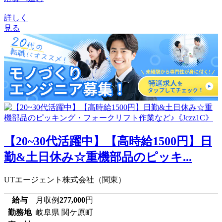
詳しく
見る
【20~30代活躍中】【高時給1500円】日
勤&土日休み☆重機部品のピッキ...
UTエージェント株式会社（関東）
給与
月収例
277,000
円
勤務地
岐阜県 関ケ原町