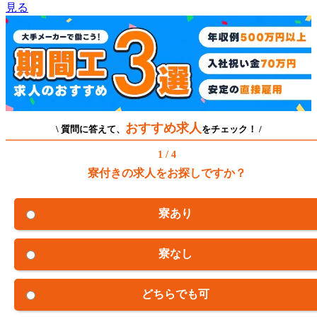
見る
おすすめ求人
\ 質問に答えて、
をチェック！ /
1 / 4
寮付きの求人をお探しですか？
寮あり
寮なし
どちらでも可