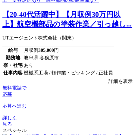
【20-40代活躍中】【月収例30万円以
上】航空機部品の塗装作業／引っ越し...
UTエージェント株式会社（関東）
給与
月収例
305,000
円
勤務地
岐阜県 各務原市
寮・社宅
あり
仕事内容
機械系工場 / 軽作業・ピッキング / 正社員
詳細を表示
無料電話で
応募
応募へ進む
詳しく
見る
スペシャル