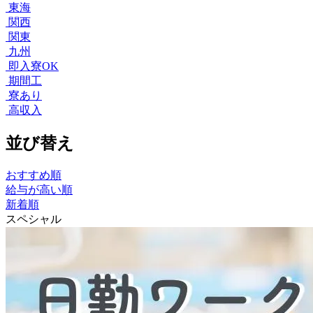
東海
関西
関東
九州
即入寮OK
期間工
寮あり
高収入
並び替え
おすすめ順
給与が高い順
新着順
スペシャル