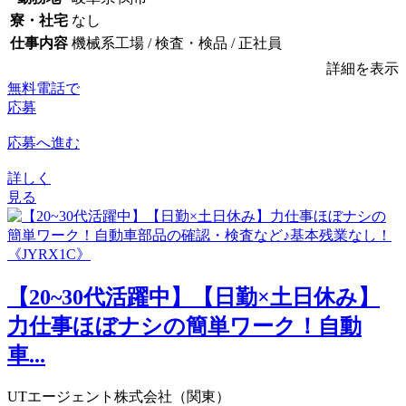
寮・社宅
なし
仕事内容
機械系工場 / 検査・検品 / 正社員
詳細を表示
無料電話で
応募
応募へ進む
詳しく
見る
【20~30代活躍中】【日勤×土日休み】
力仕事ほぼナシの簡単ワーク！自動
車...
UTエージェント株式会社（関東）