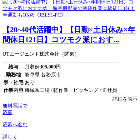
【20~40代活躍中】【日勤×土日休み×年
間休日121日】コツモク派におす...
UTエージェント株式会社（関東）
給与
月収例
305,000
円
勤務地
岐阜県 各務原市
寮・社宅
あり
仕事内容
機械系工場 / 軽作業・ピッキング / 正社員
詳細を表示
無料電話で
応募
応募へ進む
詳しく