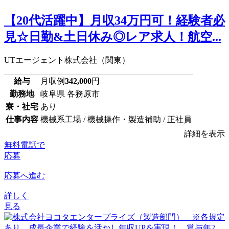
【20代活躍中】月収34万円可！経験者必
見☆日勤&土日休み◎レア求人！航空...
UTエージェント株式会社（関東）
給与
月収例
342,000
円
勤務地
岐阜県 各務原市
寮・社宅
あり
仕事内容
機械系工場 / 機械操作・製造補助 / 正社員
詳細を表示
無料電話で
応募
応募へ進む
詳しく
見る