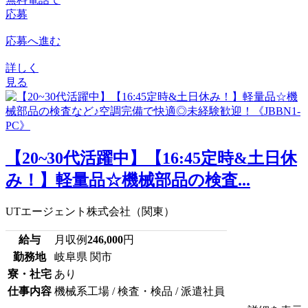
応募
応募へ進む
詳しく
見る
【20~30代活躍中】【16:45定時&土日休
み！】軽量品☆機械部品の検査...
UTエージェント株式会社（関東）
給与
月収例
246,000
円
勤務地
岐阜県 関市
寮・社宅
あり
仕事内容
機械系工場 / 検査・検品 / 派遣社員