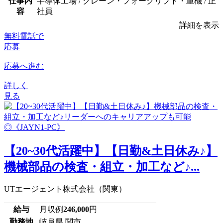
仕事内
半導体工場 / クレーン・フォークリフト・重機 / 正
容
社員
詳細を表示
無料電話で
応募
応募へ進む
詳しく
見る
【20~30代活躍中】【日勤&土日休み♪】
機械部品の検査・組立・加工など♪...
UTエージェント株式会社（関東）
給与
月収例
246,000
円
勤務地
岐阜県 関市