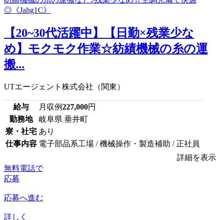
【20~30代活躍中】【日勤×残業少な
め】モクモク作業☆紡績機械の糸の運
搬...
UTエージェント株式会社（関東）
給与
月収例
227,000
円
勤務地
岐阜県 垂井町
寮・社宅
あり
仕事内容
電子部品系工場 / 機械操作・製造補助 / 正社員
詳細を表示
無料電話で
応募
応募へ進む
詳しく