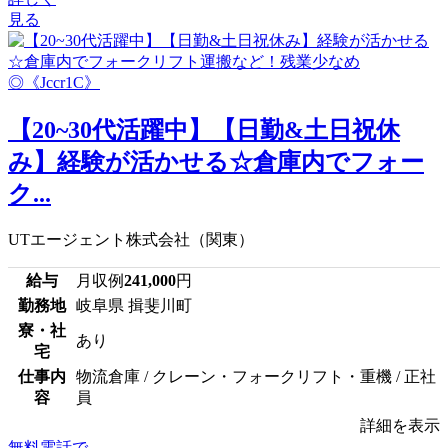
見る
【20~30代活躍中】【日勤&土日祝休
み】経験が活かせる☆倉庫内でフォー
ク...
UTエージェント株式会社（関東）
給与
月収例
241,000
円
勤務地
岐阜県 揖斐川町
寮・社
あり
宅
仕事内
物流倉庫 / クレーン・フォークリフト・重機 / 正社
容
員
詳細を表示
無料電話で