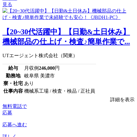
見る
【20~30代活躍中】【日勤&土日休み】
機械部品の仕上げ・検査♪簡単作業で...
UTエージェント株式会社（関東）
給与
月収例
246,000
円
勤務地
岐阜県 美濃市
寮・社宅
あり
仕事内容
機械系工場 / 検査・検品 / 正社員
詳細を表示
無料電話で
応募
応募へ進む
詳しく