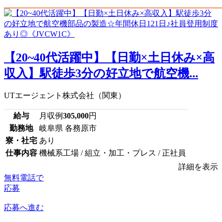
【20~40代活躍中】【日勤×土日休み×高
収入】駅徒歩3分の好立地で航空機...
UTエージェント株式会社（関東）
給与
月収例
305,000
円
勤務地
岐阜県 各務原市
寮・社宅
あり
仕事内容
機械系工場 / 組立・加工・プレス / 正社員
詳細を表示
無料電話で
応募
応募へ進む