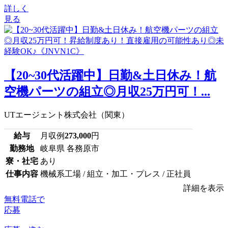
詳しく
見る
【20~30代活躍中】日勤&土日休み！航
空機パーツの組立◎月収25万円可！...
UTエージェント株式会社（関東）
給与
月収例
273,000
円
勤務地
岐阜県 各務原市
寮・社宅
あり
仕事内容
機械系工場 / 組立・加工・プレス / 正社員
詳細を表示
無料電話で
応募