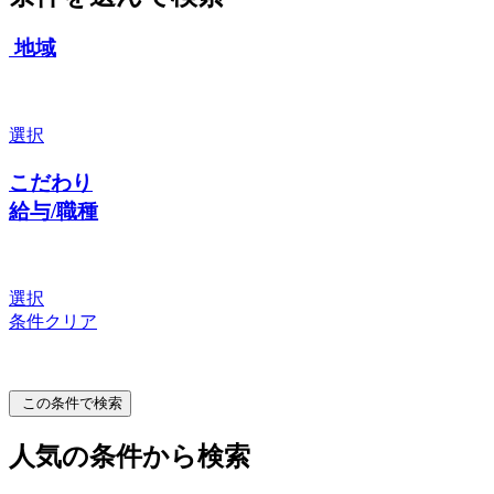
地域
選択
こだわり
給与/職種
選択
条件クリア
この条件で検索
人気の条件から検索