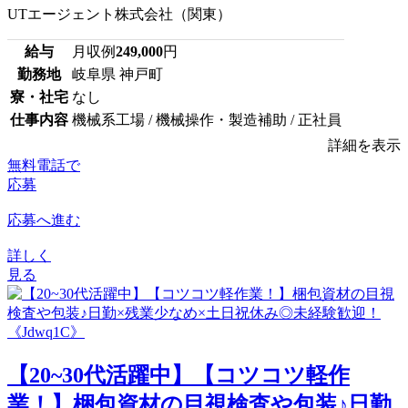
UTエージェント株式会社（関東）
給与
月収例
249,000
円
勤務地
岐阜県 神戸町
寮・社宅
なし
仕事内容
機械系工場 / 機械操作・製造補助 / 正社員
詳細を表示
無料電話で
応募
応募へ進む
詳しく
見る
【20~30代活躍中】【コツコツ軽作
業！】梱包資材の目視検査や包装♪日勤