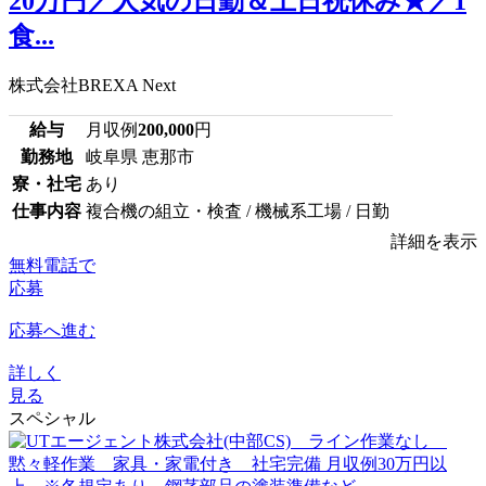
20万円／人気の日勤＆土日祝休み★／1
食...
株式会社BREXA Next
給与
月収例
200,000
円
勤務地
岐阜県 恵那市
寮・社宅
あり
仕事内容
複合機の組立・検査 / 機械系工場 / 日勤
詳細を表示
無料電話で
応募
応募へ進む
詳しく
見る
スペシャル