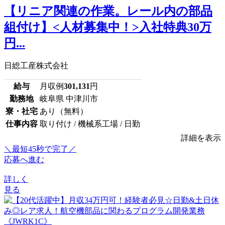
【リニア関連の作業。レール内の部品
組付け】<人材募集中！>入社特典30万
円...
日総工産株式会社
給与
月収例
301,131
円
勤務地
岐阜県 中津川市
寮・社宅
あり（無料）
仕事内容
取り付け / 機械系工場 / 日勤
詳細を表示
＼最短45秒で完了／
応募へ進む
詳しく
見る