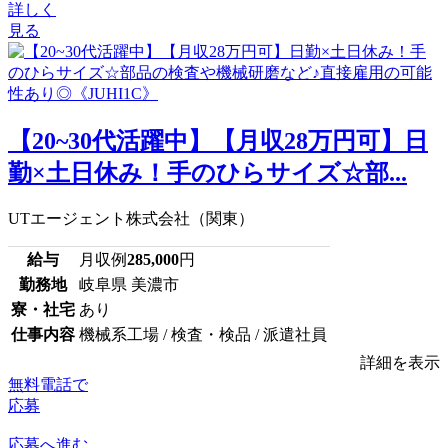
詳しく
見る
【20~30代活躍中】【月収28万円可】日
勤×土日休み！手のひらサイズ☆部...
UTエージェント株式会社（関東）
給与
月収例
285,000
円
勤務地
岐阜県 美濃市
寮・社宅
あり
仕事内容
機械系工場 / 検査・検品 / 派遣社員
詳細を表示
無料電話で
応募
応募へ進む