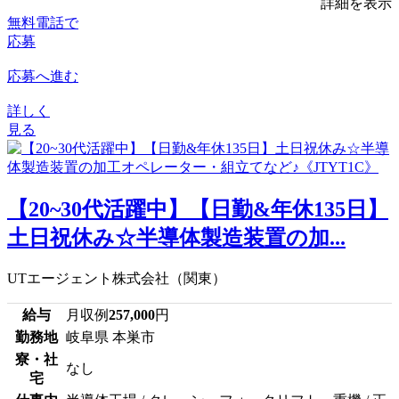
詳細を表示
無料電話で
応募
応募へ進む
詳しく
見る
【20~30代活躍中】【日勤&年休135日】
土日祝休み☆半導体製造装置の加...
UTエージェント株式会社（関東）
給与
月収例
257,000
円
勤務地
岐阜県 本巣市
寮・社
なし
宅