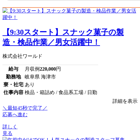
【9:30スタート】スナック菓子の製
造・検品作業／男女活躍中！
株式会社ワールド
給与
月収例
220,000
円
勤務地
岐阜県 海津市
寮・社宅
あり
仕事内容
検品・箱詰め / 食品系工場 / 日勤
詳細を表示
＼最短45秒で完了／
応募へ進む
詳しく
見る