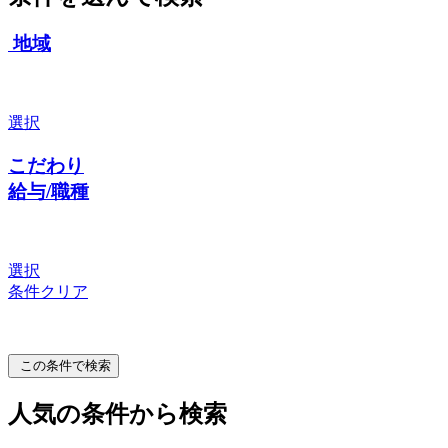
地域
選択
こだわり
給与/職種
選択
条件クリア
この条件で検索
人気の条件から検索