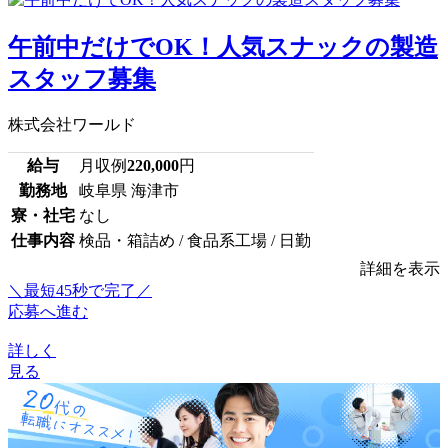
午前中だけでOK！人気スナックの製造
スタッフ募集
株式会社ワールド
給与
月収例
220,000
円
勤務地
岐阜県 海津市
寮・社宅
なし
仕事内容
検品・箱詰め / 食品系工場 / 日勤
詳細を表示
＼最短45秒で完了／
応募へ進む
詳しく
見る