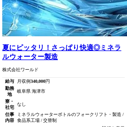
夏にピッタリ！さっぱり快適◎ミネラ
ルウォーター製造
株式会社ワールド
給与
月収例
340,000
円
勤務
岐阜県 海津市
地
寮・
なし
社宅
仕事
ミネラルウォーターボトルのフォークリフト・製造 /
内容
食品系工場 / 交替制