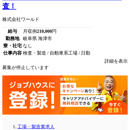
査！
株式会社ワールド
給与
月収例
210,000
円
勤務地
岐阜県 海津市
寮・社宅
なし
仕事内容
検査・製造 / 自動車系工場 / 日勤
詳細を表示
募集が停止しています
工場・製造業求人