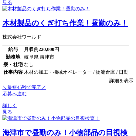
見る
木材製品のくぎ打ち作業！昼勤のみ！
株式会社ワールド
給与
月収例
220,000
円
勤務地
岐阜県 海津市
寮・社宅
なし
仕事内容
木材の加工・機械オペレーター / 物流倉庫 / 日勤
詳細を表示
＼最短45秒で完了／
応募へ進む
詳しく
見る
海津市で昼勤のみ！小物部品の目視検