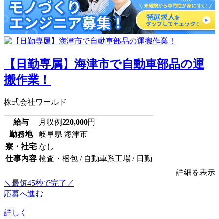
【日勤専属】海津市で自動車部品の運
搬作業！
株式会社ワールド
給与
月収例
220,000
円
勤務地
岐阜県 海津市
寮・社宅
なし
仕事内容
検査・梱包 / 自動車系工場 / 日勤
詳細を表示
＼最短45秒で完了／
応募へ進む
詳しく