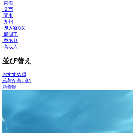
東海
関西
関東
九州
即入寮OK
期間工
寮あり
高収入
並び替え
おすすめ順
給与が高い順
新着順