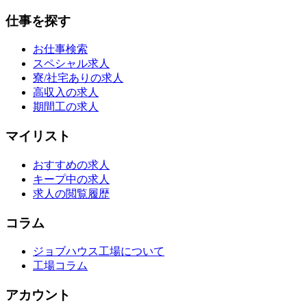
仕事を探す
お仕事検索
スペシャル求人
寮/社宅ありの求人
高収入の求人
期間工の求人
マイリスト
おすすめの求人
キープ中の求人
求人の閲覧履歴
コラム
ジョブハウス工場について
工場コラム
アカウント