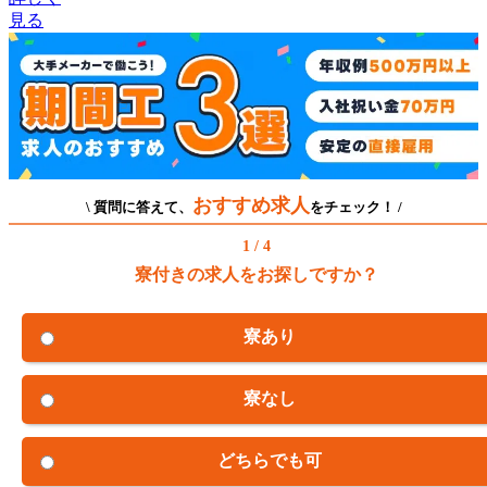
見る
おすすめ求人
\ 質問に答えて、
をチェック！ /
1 / 4
寮付きの求人をお探しですか？
寮あり
寮なし
どちらでも可