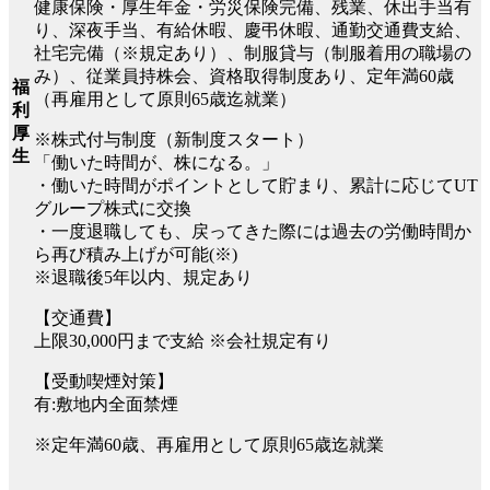
健康保険・厚生年金・労災保険完備、残業、休出手当有
り、深夜手当、有給休暇、慶弔休暇、通勤交通費支給、
社宅完備（※規定あり）、制服貸与（制服着用の職場の
み）、従業員持株会、資格取得制度あり、定年満60歳
福
（再雇用として原則65歳迄就業）
利
厚
※株式付与制度（新制度スタート）
生
「働いた時間が、株になる。」
・働いた時間がポイントとして貯まり、累計に応じてUT
グループ株式に交換
・一度退職しても、戻ってきた際には過去の労働時間か
ら再び積み上げが可能(※)
※退職後5年以内、規定あり
【交通費】
上限30,000円まで支給 ※会社規定有り
【受動喫煙対策】
有:敷地内全面禁煙
※定年満60歳、再雇用として原則65歳迄就業