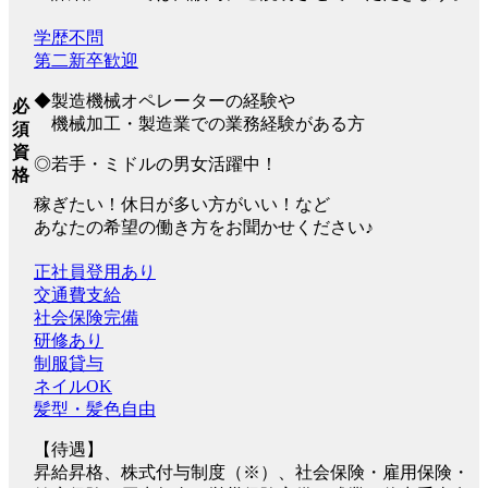
学歴不問
第二新卒歓迎
◆製造機械オペレーターの経験や
必
機械加工・製造業での業務経験がある方
須
資
◎若手・ミドルの男女活躍中！
格
稼ぎたい！休日が多い方がいい！など
あなたの希望の働き方をお聞かせください♪
正社員登用あり
交通費支給
社会保険完備
研修あり
制服貸与
ネイルOK
髪型・髪色自由
【待遇】
昇給昇格、株式付与制度（※）、社会保険・雇用保険・