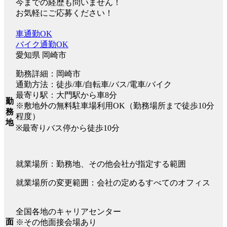
今までの経歴も問いません！
お気軽にご応募ください！
車通勤OK
バイク通勤OK
愛知県 岡崎市
勤務詳細：岡崎市
通勤方法：徒歩/車/自転車/バス/電車/バイク
最寄り駅：大門駅から車8分
勤
※敷地外の無料駐車場利用OK（勤務場所まで徒歩10分
務
程度）
地
※最寄りバス停から徒歩10分
就業場所：勤務地、その他会社が指定する範囲
就業場所の変更範囲：会社の定めるすべてのオフィス
全国各地のキャリアセンター
面
※その他面接会場あり