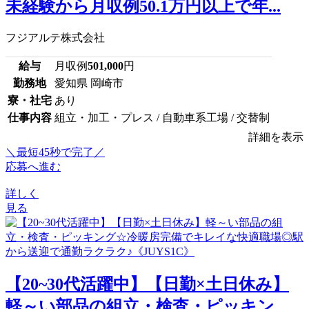
未経験から月収例50.1万円以上で年...
フジアルテ株式会社
給与
月収例
501,000
円
勤務地
愛知県 岡崎市
寮・社宅
あり
仕事内容
組立・加工・プレス / 自動車系工場 / 交替制
詳細を表示
＼最短45秒で完了／
応募へ進む
詳しく
見る
【20~30代活躍中】【日勤×土日休み】
軽～い部品の組立・検査・ピッキン