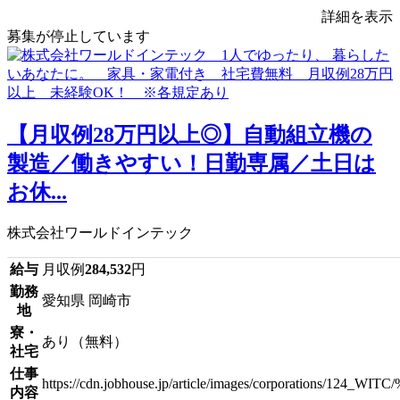
詳細を表示
募集が停止しています
【月収例28万円以上◎】自動組立機の
製造／働きやすい！日勤専属／土日は
お休...
株式会社ワールドインテック
給与
月収例
284,532
円
勤務
愛知県 岡崎市
地
寮・
あり（無料）
社宅
仕事
https://cdn.jobhouse.jp/article/images/corpora
内容