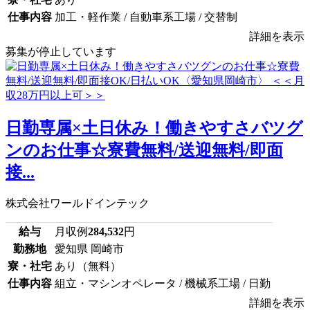
仕事内容
加工・軽作業 / 自動車系工場 / 交替制
詳細を表示
募集が停止しています
日勤専属×土日休み！働きやすさバツグ
ンのお仕事☆寮費無料/送迎無料/即面
接...
株式会社ワールドインテック
給与
月収例
284,532
円
勤務地
愛知県 岡崎市
寮・社宅
あり（無料）
仕事内容
組立・マシンオペレータ / 機械系工場 / 日勤
詳細を表示