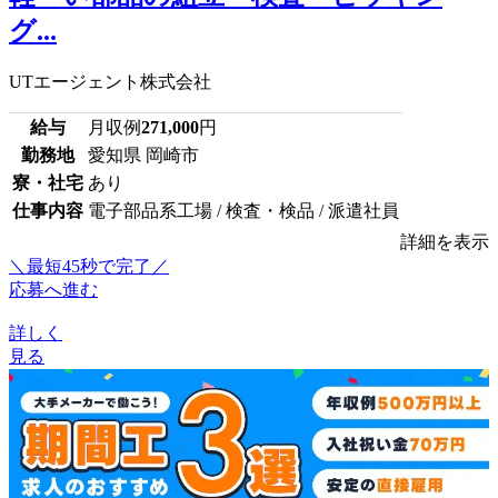
グ...
UTエージェント株式会社
給与
月収例
271,000
円
勤務地
愛知県 岡崎市
寮・社宅
あり
仕事内容
電子部品系工場 / 検査・検品 / 派遣社員
詳細を表示
＼最短45秒で完了／
応募へ進む
詳しく
見る