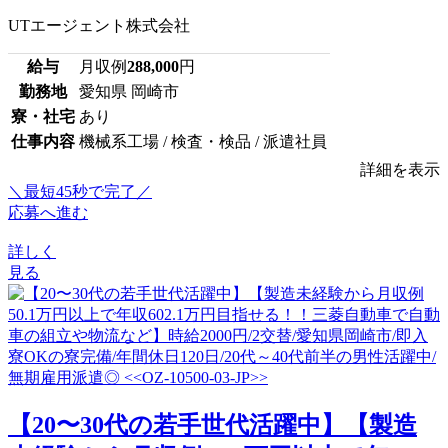
UTエージェント株式会社
給与
月収例
288,000
円
勤務地
愛知県 岡崎市
寮・社宅
あり
仕事内容
機械系工場 / 検査・検品 / 派遣社員
詳細を表示
＼最短45秒で完了／
応募へ進む
詳しく
見る
【20〜30代の若手世代活躍中】【製造