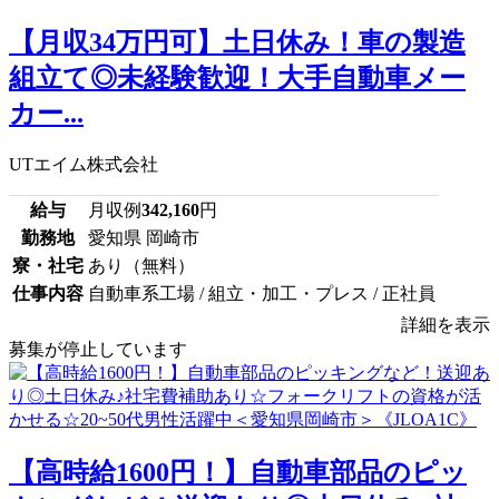
【月収34万円可】土日休み！車の製造
組立て◎未経験歓迎！大手自動車メー
カー...
UTエイム株式会社
給与
月収例
342,160
円
勤務地
愛知県 岡崎市
寮・社宅
あり（無料）
仕事内容
自動車系工場 / 組立・加工・プレス / 正社員
詳細を表示
募集が停止しています
【高時給1600円！】自動車部品のピッ