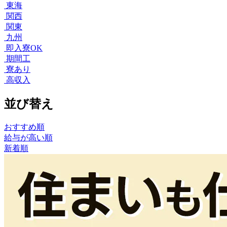
東海
関西
関東
九州
即入寮OK
期間工
寮あり
高収入
並び替え
おすすめ順
給与が高い順
新着順