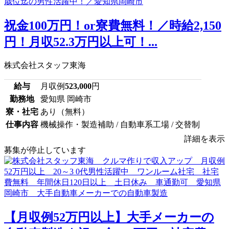
祝金100万円！or寮費無料！／時給2,150
円！月収52.3万円以上可！...
株式会社スタッフ東海
給与
月収例
523,000
円
勤務地
愛知県 岡崎市
寮・社宅
あり（無料）
仕事内容
機械操作・製造補助 / 自動車系工場 / 交替制
詳細を表示
募集が停止しています
【月収例52万円以上】大手メーカーの