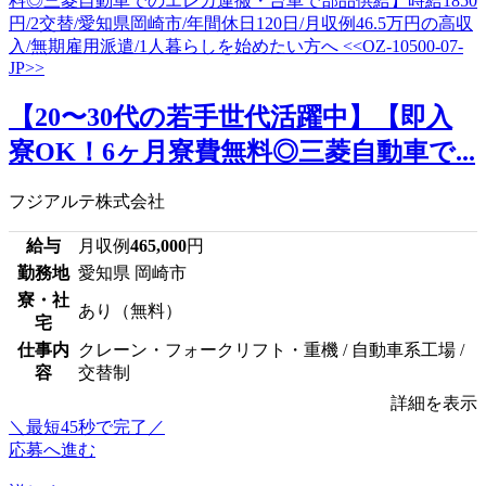
【20〜30代の若手世代活躍中】【即入
寮OK！6ヶ月寮費無料◎三菱自動車で...
フジアルテ株式会社
給与
月収例
465,000
円
勤務地
愛知県 岡崎市
寮・社
あり（無料）
宅
仕事内
クレーン・フォークリフト・重機 / 自動車系工場 /
容
交替制
詳細を表示
＼最短45秒で完了／
応募へ進む