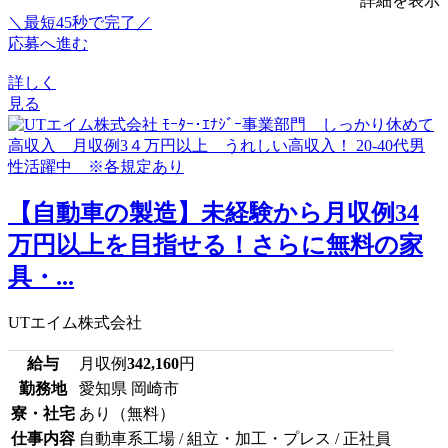
詳細を表示
＼最短45秒で完了／
応募へ進む
詳しく
見る
【自動車の製造】未経験から月収例34
万円以上を目指せる！さらに無料の家
具・...
UTエイム株式会社
給与
月収例
342,160
円
勤務地
愛知県 岡崎市
寮・社宅
あり（無料）
仕事内容
自動車系工場 / 組立・加工・プレス / 正社員