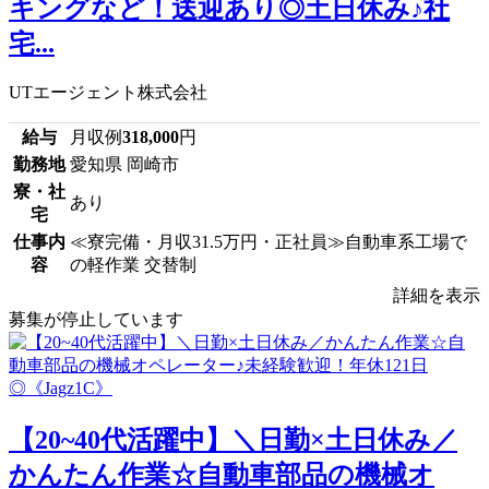
キングなど！送迎あり◎土日休み♪社
宅...
UTエージェント株式会社
給与
月収例
318,000
円
勤務地
愛知県 岡崎市
寮・社
あり
宅
仕事内
≪寮完備・月収31.5万円・正社員≫自動車系工場で
容
の軽作業 交替制
詳細を表示
募集が停止しています
【20~40代活躍中】＼日勤×土日休み／
かんたん作業☆自動車部品の機械オ