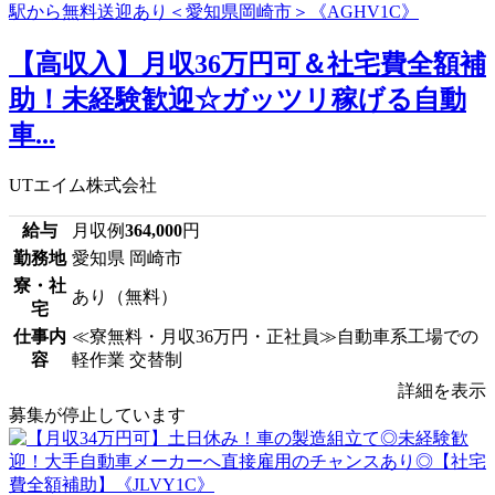
【高収入】月収36万円可＆社宅費全額補
助！未経験歓迎☆ガッツリ稼げる自動
車...
UTエイム株式会社
給与
月収例
364,000
円
勤務地
愛知県 岡崎市
寮・社
あり（無料）
宅
仕事内
≪寮無料・月収36万円・正社員≫自動車系工場での
容
軽作業 交替制
詳細を表示
募集が停止しています