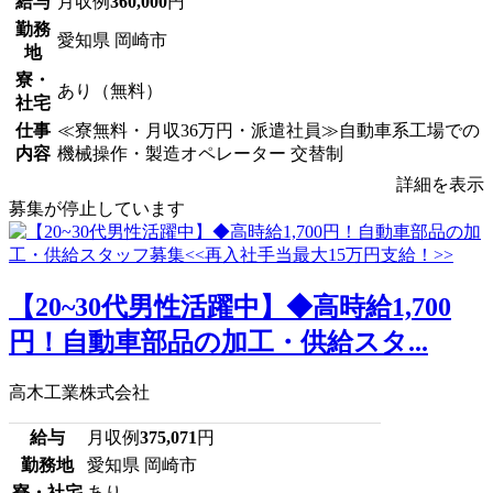
給与
月収例
360,000
円
勤務
愛知県 岡崎市
地
寮・
あり（無料）
社宅
仕事
≪寮無料・月収36万円・派遣社員≫自動車系工場での
内容
機械操作・製造オペレーター 交替制
詳細を表示
募集が停止しています
【20~30代男性活躍中】◆高時給1,700
円！自動車部品の加工・供給スタ...
高木工業株式会社
給与
月収例
375,071
円
勤務地
愛知県 岡崎市
寮・社宅
あり