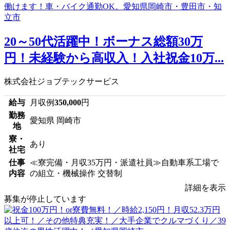
20～50代活躍中！ボーナス総額30万
円！未経験から高収入！入社祝金10万...
株式会社ジョブテックサービス
給与
月収例
350,000
円
勤務
愛知県 岡崎市
地
寮・
あり
社宅
仕事
≪寮完備・月収35万円・派遣社員≫自動車系工場で
内容
の組立・機械操作 交替制
詳細を表示
募集が停止しています