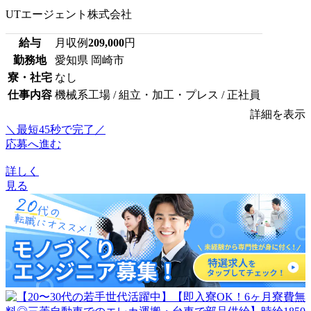
UTエージェント株式会社
給与
月収例
209,000
円
勤務地
愛知県 岡崎市
寮・社宅
なし
仕事内容
機械系工場 / 組立・加工・プレス / 正社員
詳細を表示
＼最短45秒で完了／
応募へ進む
詳しく
見る