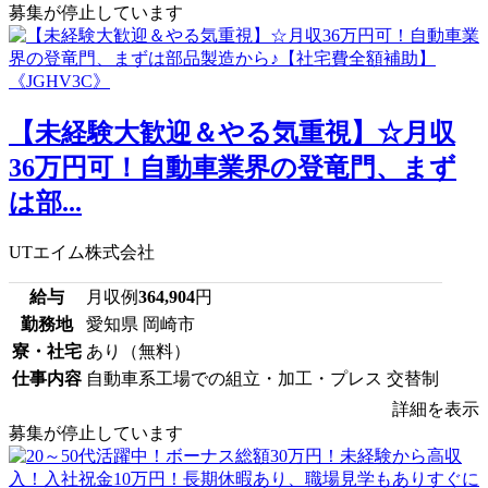
募集が停止しています
【未経験大歓迎＆やる気重視】☆月収
36万円可！自動車業界の登竜門、まず
は部...
UTエイム株式会社
給与
月収例
364,904
円
勤務地
愛知県 岡崎市
寮・社宅
あり（無料）
仕事内容
自動車系工場での組立・加工・プレス 交替制
詳細を表示
募集が停止しています