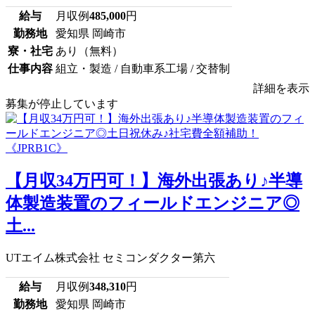
給与
月収例
485,000
円
勤務地
愛知県 岡崎市
寮・社宅
あり（無料）
仕事内容
組立・製造 / 自動車系工場 / 交替制
詳細を表示
募集が停止しています
【月収34万円可！】海外出張あり♪半導
体製造装置のフィールドエンジニア◎
土...
UTエイム株式会社 セミコンダクター第六
給与
月収例
348,310
円
勤務地
愛知県 岡崎市