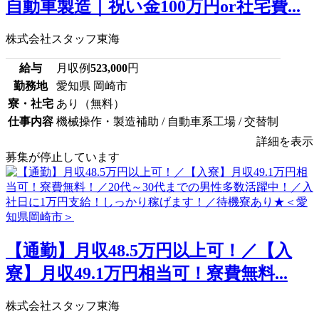
自動車製造｜祝い金100万円or社宅費...
株式会社スタッフ東海
給与
月収例
523,000
円
勤務地
愛知県 岡崎市
寮・社宅
あり（無料）
仕事内容
機械操作・製造補助 / 自動車系工場 / 交替制
詳細を表示
募集が停止しています
【通勤】月収48.5万円以上可！／【入
寮】月収49.1万円相当可！寮費無料...
株式会社スタッフ東海