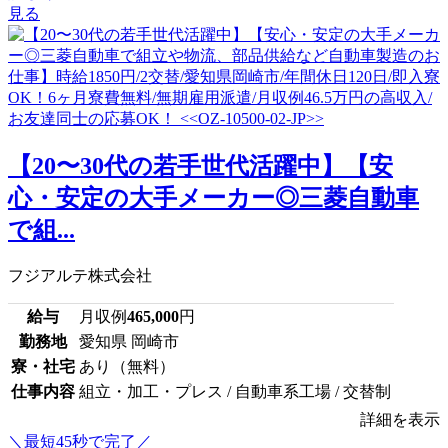
見る
【20〜30代の若手世代活躍中】【安
心・安定の大手メーカー◎三菱自動車
で組...
フジアルテ株式会社
給与
月収例
465,000
円
勤務地
愛知県 岡崎市
寮・社宅
あり（無料）
仕事内容
組立・加工・プレス / 自動車系工場 / 交替制
詳細を表示
＼最短45秒で完了／