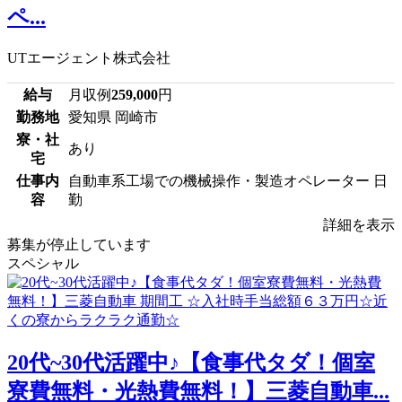
ペ...
UTエージェント株式会社
給与
月収例
259,000
円
勤務地
愛知県 岡崎市
寮・社
あり
宅
仕事内
自動車系工場での機械操作・製造オペレーター 日
容
勤
詳細を表示
募集が停止しています
スペシャル
20代~30代活躍中♪【食事代タダ！個室
寮費無料・光熱費無料！】三菱自動車...