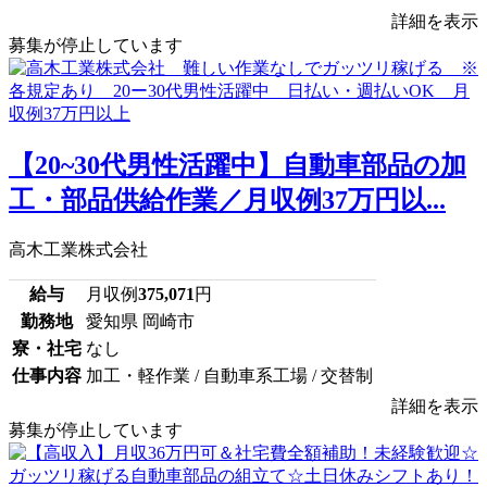
詳細を表示
募集が停止しています
【20~30代男性活躍中】自動車部品の加
工・部品供給作業／月収例37万円以...
高木工業株式会社
給与
月収例
375,071
円
勤務地
愛知県 岡崎市
寮・社宅
なし
仕事内容
加工・軽作業 / 自動車系工場 / 交替制
詳細を表示
募集が停止しています