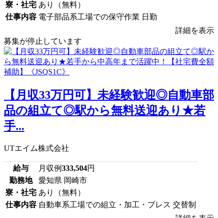
寮・社宅
あり（無料）
仕事内容
電子部品系工場での保守作業 日勤
詳細を表示
募集が停止しています
【月収33万円可】未経験歓迎◎自動車部
品の組立て◎駅から無料送迎あり★若
手...
UTエイム株式会社
給与
月収例
333,504
円
勤務地
愛知県 岡崎市
寮・社宅
あり（無料）
仕事内容
自動車系工場での組立・加工・プレス 交替制