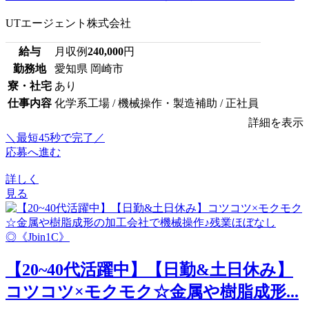
UTエージェント株式会社
給与
月収例
240,000
円
勤務地
愛知県 岡崎市
寮・社宅
あり
仕事内容
化学系工場 / 機械操作・製造補助 / 正社員
詳細を表示
＼最短45秒で完了／
応募へ進む
詳しく
見る
【20~40代活躍中】【日勤&土日休み】
コツコツ×モクモク☆金属や樹脂成形...