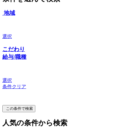
地域
選択
こだわり
給与/職種
選択
条件クリア
この条件で検索
人気の条件から検索