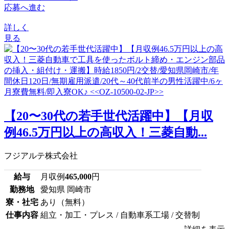
応募へ進む
詳しく
見る
【20〜30代の若手世代活躍中】【月収
例46.5万円以上の高収入！三菱自動...
フジアルテ株式会社
給与
月収例
465,000
円
勤務地
愛知県 岡崎市
寮・社宅
あり（無料）
仕事内容
組立・加工・プレス / 自動車系工場 / 交替制