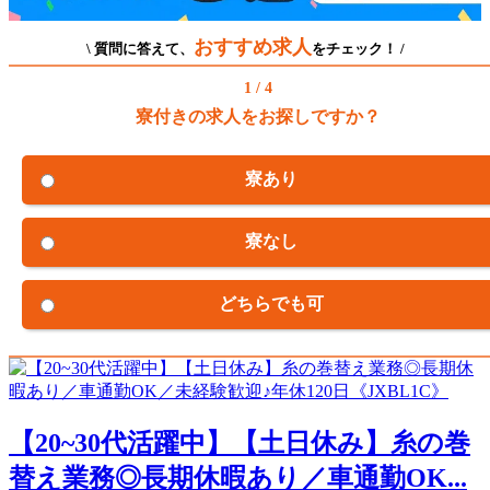
おすすめ求人
\ 質問に答えて、
をチェック！ /
1 / 4
寮付きの求人をお探しですか？
寮あり
寮なし
どちらでも可
【20~30代活躍中】【土日休み】糸の巻
替え業務◎長期休暇あり／車通勤OK...