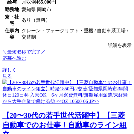
給与
月収例
465,000
円
勤務地
愛知県 岡崎市
寮・社
あり（無料）
宅
仕事内
クレーン・フォークリフト・重機 / 自動車系工場 /
容
交替制
詳細を表示
＼最短45秒で完了／
応募へ進む
詳しく
見る
【20〜30代の若手世代活躍中】【三菱
自動車でのお仕事！自動車のライン組