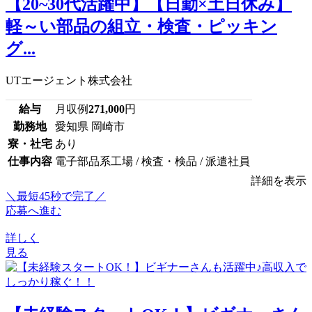
【20~30代活躍中】【日勤×土日休み】
軽～い部品の組立・検査・ピッキン
グ...
UTエージェント株式会社
給与
月収例
271,000
円
勤務地
愛知県 岡崎市
寮・社宅
あり
仕事内容
電子部品系工場 / 検査・検品 / 派遣社員
詳細を表示
＼最短45秒で完了／
応募へ進む
詳しく
見る