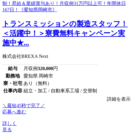
トランスミッションの製造スタッフ！
＜活躍中！＞寮費無料キャンペーン実
施中★...
株式会社BREXA Next
給与
月収例
320,000
円
勤務地
愛知県 岡崎市
寮・社宅
あり（無料）
仕事内容
組立・加工 / 自動車系工場 / 交替制
詳細を表示
＼最短45秒で完了／
応募へ進む
詳しく
見る