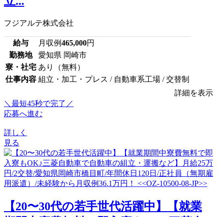
立...
フジアルテ株式会社
給与
月収例
465,000
円
勤務地
愛知県 岡崎市
寮・社宅
あり（無料）
仕事内容
組立・加工・プレス / 自動車系工場 / 交替制
詳細を表示
＼最短45秒で完了／
応募へ進む
詳しく
見る
【20〜30代の若手世代活躍中】【就業