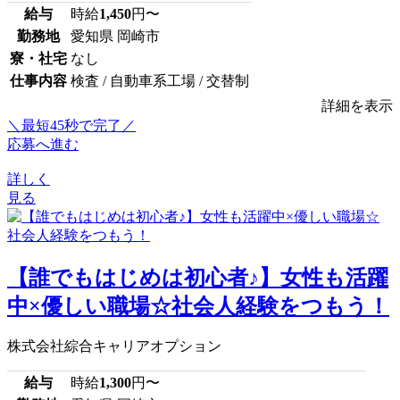
給与
時給
1,450
円〜
勤務地
愛知県 岡崎市
寮・社宅
なし
仕事内容
検査 / 自動車系工場 / 交替制
詳細を表示
＼最短45秒で完了／
応募へ進む
詳しく
見る
【誰でもはじめは初心者♪】女性も活躍
中×優しい職場☆社会人経験をつもう！
株式会社綜合キャリアオプション
給与
時給
1,300
円〜