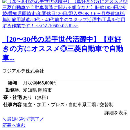
【20〜30代の若手世代活躍中】【車好
きの方にオススメ◎三菱自動車で自動
車...
フジアルテ株式会社
給与
月収例
465,000
円
勤務地
愛知県 岡崎市
寮・社宅
あり（無料）
仕事内容
組立・加工・プレス / 自動車系工場 / 交替制
詳細を表示
＼最短45秒で完了／
応募へ進む