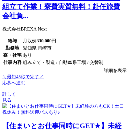
組立て作業！寮費実質無料！赴任旅費
会社負...
株式会社BREXA Next
給与
月収例
330,000
円
勤務地
愛知県 岡崎市
寮・社宅
あり
仕事内容
組み立て・製造 / 自動車系工場 / 交替制
詳細を表示
＼最短45秒で完了／
応募へ進む
詳しく
見る
【住まいとお仕事同時にGET★】未経