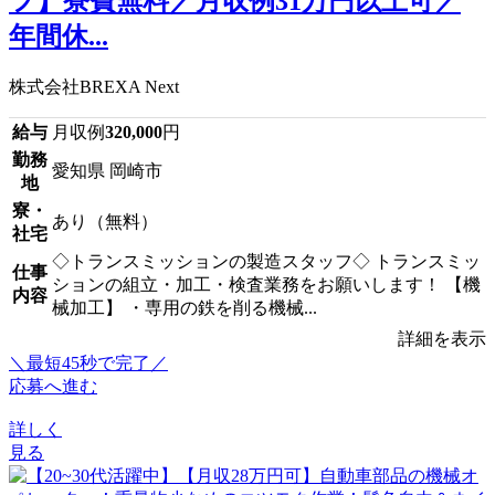
フ】寮費無料／月収例31万円以上可／
年間休...
株式会社BREXA Next
給与
月収例
320,000
円
勤務
愛知県 岡崎市
地
寮・
あり（無料）
社宅
◇トランスミッションの製造スタッフ◇ トランスミッ
仕事
ションの組立・加工・検査業務をお願いします！ 【機
内容
械加工】 ・専用の鉄を削る機械...
詳細を表示
＼最短45秒で完了／
応募へ進む
詳しく
見る