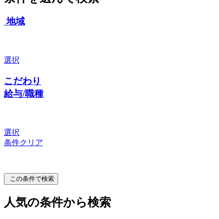
地域
選択
こだわり
給与/職種
選択
条件クリア
この条件で検索
人気の条件から検索