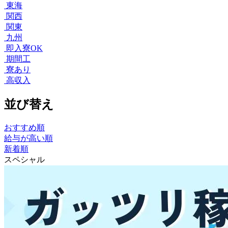
東海
関西
関東
九州
即入寮OK
期間工
寮あり
高収入
並び替え
おすすめ順
給与が高い順
新着順
スペシャル