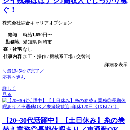
シイ残業ほぼナシ♪高収入でしっかり稼
ぐ！
株式会社綜合キャリアオプション
給与
時給
1,650
円〜
勤務地
愛知県 岡崎市
寮・社宅
なし
仕事内容
加工・操作 / 機械系工場 / 交替制
詳細を表示
＼最短45秒で完了／
応募へ進む
詳しく
見る
【20~30代活躍中】【土日休み】糸の巻
替え業務◎長期休暇あり／車通勤OK...