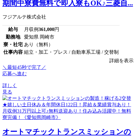
期間中寮費無料で即入寮もOK♪三菱自...
フジアルテ株式会社
給与
月収例
361,000
円
勤務地
愛知県 岡崎市
寮・社宅
あり（無料）
仕事内容
組立・加工・プレス / 自動車系工場 / 交替制
詳細を表示
＼最短45秒で完了／
応募へ進む
詳しく
見る
オートマチックトランスミッションの