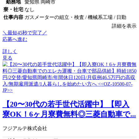
勤務地
愛知県 岡崎市
寮・社宅
なし
仕事内容
ガスメーターの組立・検査 / 機械系工場 / 日勤
詳細を表示
＼最短45秒で完了／
応募へ進む
詳しく
見る
【20〜30代の若手世代活躍中】【即入
寮OK！6ヶ月寮費無料◎三菱自動車で...
フジアルテ株式会社