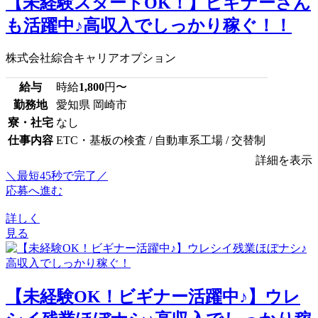
【未経験スタートOK！】ビギナーさん
も活躍中♪高収入でしっかり稼ぐ！！
株式会社綜合キャリアオプション
給与
時給
1,800
円〜
勤務地
愛知県 岡崎市
寮・社宅
なし
仕事内容
ETC・基板の検査 / 自動車系工場 / 交替制
詳細を表示
＼最短45秒で完了／
応募へ進む
詳しく
見る
【未経験OK！ビギナー活躍中♪】ウレ