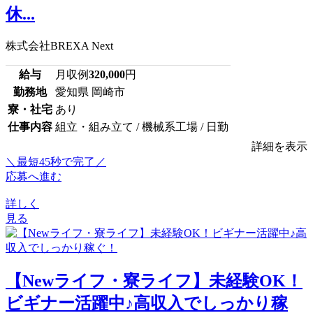
休...
株式会社BREXA Next
給与
月収例
320,000
円
勤務地
愛知県 岡崎市
寮・社宅
あり
仕事内容
組立・組み立て / 機械系工場 / 日勤
詳細を表示
＼最短45秒で完了／
応募へ進む
詳しく
見る
【Newライフ・寮ライフ】未経験OK！
ビギナー活躍中♪高収入でしっかり稼