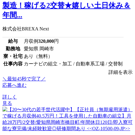
製造！稼げる2交替★嬉しい土日休み＆
年間...
株式会社BREXA Next
給与
月収例
320,000
円
勤務地
愛知県 岡崎市
寮・社宅
あり（無料）
仕事内容
カーナビの組立・加工 / 自動車系工場 / 交替制
詳細を表示
＼最短45秒で完了／
応募へ進む
詳しく
見る