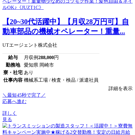
【20~30代活躍中】【月収28万円可】自
動車部品の機械オペレーター！重量...
UTエージェント株式会社
給与
月収例
288,000
円
勤務地
愛知県 岡崎市
寮・社宅
あり
仕事内容
機械系工場 / 検査・検品 / 派遣社員
詳細を表示
＼最短45秒で完了／
応募へ進む
詳しく
見る