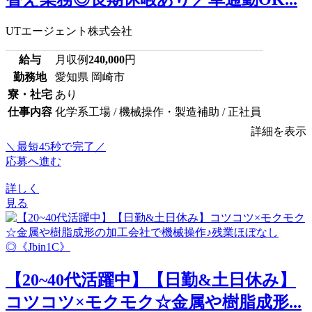
UTエージェント株式会社
給与
月収例
240,000
円
勤務地
愛知県 岡崎市
寮・社宅
あり
仕事内容
化学系工場 / 機械操作・製造補助 / 正社員
詳細を表示
＼最短45秒で完了／
応募へ進む
詳しく
見る
【20~40代活躍中】【日勤&土日休み】
コツコツ×モクモク☆金属や樹脂成形...