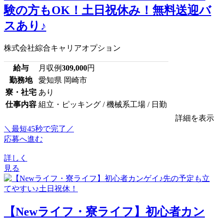
験の方もOK！土日祝休み！無料送迎バ
スあり♪
株式会社綜合キャリアオプション
給与
月収例
309,000
円
勤務地
愛知県 岡崎市
寮・社宅
あり
仕事内容
組立・ピッキング / 機械系工場 / 日勤
詳細を表示
＼最短45秒で完了／
応募へ進む
詳しく
見る
【Newライフ・寮ライフ】初心者カン