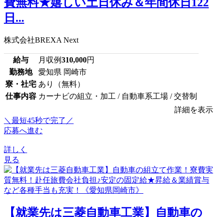
費無料★嬉しい土日休み＆年間休日122
日...
株式会社BREXA Next
給与
月収例
310,000
円
勤務地
愛知県 岡崎市
寮・社宅
あり（無料）
仕事内容
カーナビの組立・加工 / 自動車系工場 / 交替制
詳細を表示
＼最短45秒で完了／
応募へ進む
詳しく
見る
【就業先は三菱自動車工業】自動車の