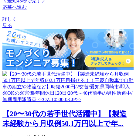
＼最短45秒で完了／
応募へ進む
詳しく
見る
【20〜30代の若手世代活躍中】【製造
未経験から月収例50.1万円以上で年...