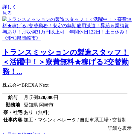
詳しく
見る
トランスミッションの製造スタッフ！
＜活躍中！＞寮費無料★稼げる2交替勤
務！...
株式会社BREXA Next
給与
月収例
320,000
円
勤務地
愛知県 岡崎市
寮・社宅
あり（無料）
仕事内容
加工・マシンオペレータ / 自動車系工場 / 交替制
詳細を表示