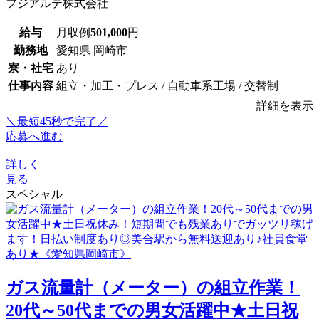
フジアルテ株式会社
給与
月収例
501,000
円
勤務地
愛知県 岡崎市
寮・社宅
あり
仕事内容
組立・加工・プレス / 自動車系工場 / 交替制
詳細を表示
＼最短45秒で完了／
応募へ進む
詳しく
見る
スペシャル
ガス流量計（メーター）の組立作業！
20代～50代までの男女活躍中★土日祝