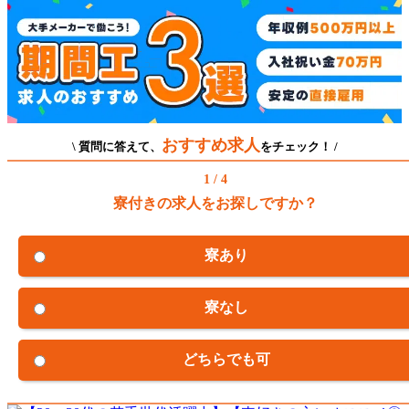
おすすめ求人
\ 質問に答えて、
をチェック！ /
1 / 4
寮付きの求人をお探しですか？
寮あり
寮なし
どちらでも可