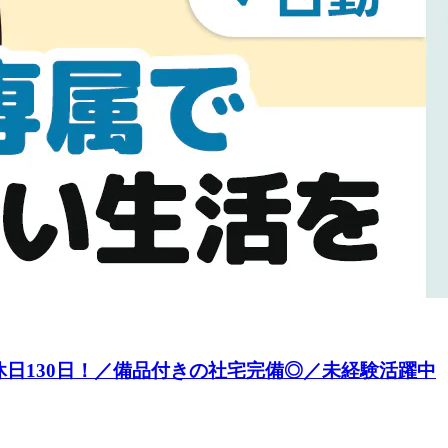
日130日！／備品付きの社宅完備◎／未経験活躍中