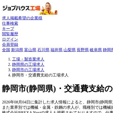
求人掲載希望の企業様
仕事検索
キープ
閲覧履歴
ログイン
会員登録
全国
新潟県
富山県
石川県
福井県
山梨県
長野県
岐阜県
静岡
工場・製造業求人
静岡県の工場求人
静岡市の工場求人
静岡市・交通費支給の工場求人
静岡市(静岡県)・交通費支給の
2026年08月04日に集計した求人情報によると、静岡市(静岡
また業界別では機械・金属・鉄鋼の求人が、職種別では機械
株式会社BREXA Nextの求人も掲載されておりますので、