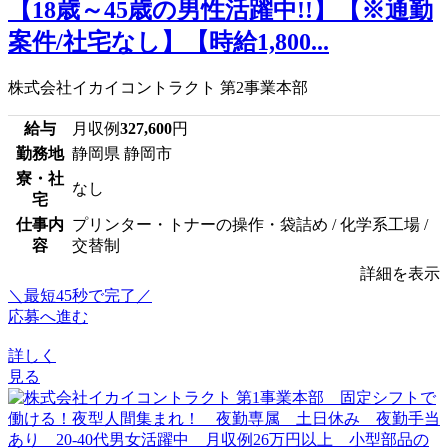
【18歳～45歳の男性活躍中!!】【※通勤
案件/社宅なし】【時給1,800...
株式会社イカイコントラクト 第2事業本部
給与
月収例
327,600
円
勤務地
静岡県 静岡市
寮・社
なし
宅
仕事内
プリンター・トナーの操作・袋詰め / 化学系工場 /
容
交替制
詳細を表示
＼最短45秒で完了／
応募へ進む
詳しく
見る