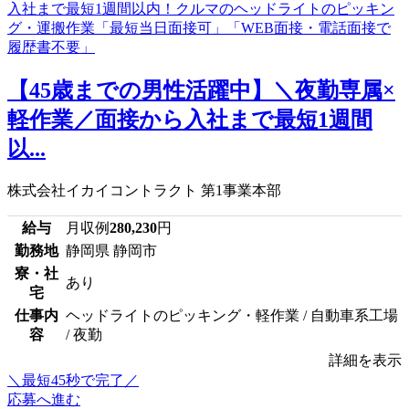
【45歳までの男性活躍中】＼夜勤専属×
軽作業／面接から入社まで最短1週間
以...
株式会社イカイコントラクト 第1事業本部
給与
月収例
280,230
円
勤務地
静岡県 静岡市
寮・社
あり
宅
仕事内
ヘッドライトのピッキング・軽作業 / 自動車系工場
容
/ 夜勤
詳細を表示
＼最短45秒で完了／
応募へ進む