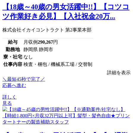
【18歳～40歳の男女活躍中!!】【コツコ
ツ作業好き必見】【入社祝金20万...
株式会社イカイコントラクト 第2事業本部
給与
月収例
290,267
円
勤務地
静岡県 静岡市
寮・社宅
なし
仕事内容
検査・梱包 / 機械系工場 / 交替制
詳細を表示
＼最短45秒で完了／
応募へ進む
詳しく
見る