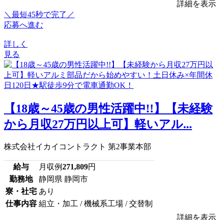
詳細を表示
＼最短45秒で完了／
応募へ進む
詳しく
見る
【18歳～45歳の男性活躍中!!】【未経験
から月収27万円以上可】軽いアル...
株式会社イカイコントラクト 第2事業本部
給与
月収例
271,809
円
勤務地
静岡県 静岡市
寮・社宅
あり
仕事内容
組立・加工 / 機械系工場 / 交替制
詳細を表示