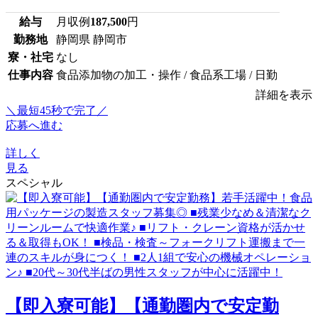
給与
月収例
187,500
円
勤務地
静岡県 静岡市
寮・社宅
なし
仕事内容
食品添加物の加工・操作 / 食品系工場 / 日勤
詳細を表示
＼最短45秒で完了／
応募へ進む
詳しく
見る
スペシャル
【即入寮可能】【通勤圏内で安定勤