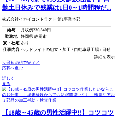
勤土日休みで残業は1日0～1時間程だ...
株式会社イカイコントラクト 第1事業本部
給与
月収例
230,340
円
勤務地
静岡県 静岡市
寮・社宅
あり
仕事内容
ヘッドライトの組立・加工 / 自動車系工場 / 日勤
詳細を表示
＼最短45秒で完了／
応募へ進む
詳しく
見る
【18歳～45歳の男性活躍中!!】コツコツ