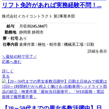
リフト免許があれば実務経験不問！...
株式会社イカイコントラクト 第2事業本部
給与
月収例
245,584
円
勤務地
静岡県 静岡市
寮・社宅
あり
仕事内容
倉庫作業 / 梱包・軽作業 / 機械系工場 / 日勤
詳細を表示
＼最短45秒で完了／
応募へ進む
詳しく
見る
【20～50代までの男女多数活躍中】日