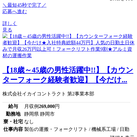
＼最短45秒で完了／
応募へ進む
詳しく
見る
【18歳～45歳の男性活躍中!!】【カウン
ターフォーク経験者歓迎】【今だけ...
株式会社イカイコントラクト 第2事業本部
給与
月収例
269,000
円
勤務地
静岡県 静岡市
寮・社宅
なし
仕事内容
製缶の運搬・フォークリフト / 機械系工場 / 日勤