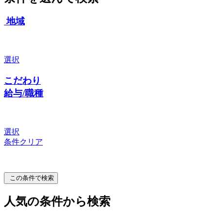
地域
選択
こだわり
給与/職種
選択
条件クリア
この条件で検索
人気の条件から検索