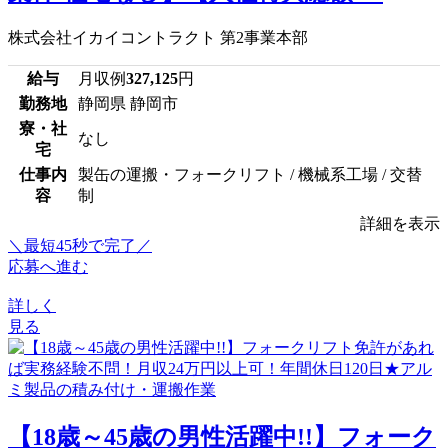
株式会社イカイコントラクト 第2事業本部
給与
月収例
327,125
円
勤務地
静岡県 静岡市
寮・社
なし
宅
仕事内
製缶の運搬・フォークリフト / 機械系工場 / 交替
容
制
詳細を表示
＼最短45秒で完了／
応募へ進む
詳しく
見る
【18歳～45歳の男性活躍中!!】フォーク