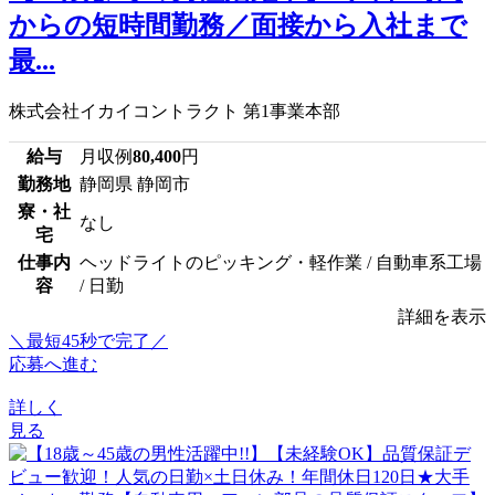
からの短時間勤務／面接から入社まで
最...
株式会社イカイコントラクト 第1事業本部
給与
月収例
80,400
円
勤務地
静岡県 静岡市
寮・社
なし
宅
仕事内
ヘッドライトのピッキング・軽作業 / 自動車系工場
容
/ 日勤
詳細を表示
＼最短45秒で完了／
応募へ進む
詳しく
見る