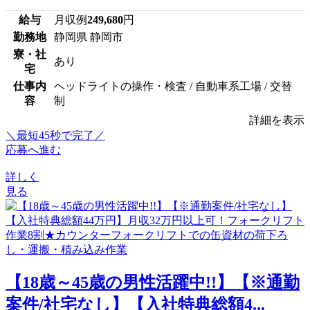
給与
月収例
249,680
円
勤務地
静岡県 静岡市
寮・社
あり
宅
仕事内
ヘッドライトの操作・検査 / 自動車系工場 / 交替
容
制
詳細を表示
＼最短45秒で完了／
応募へ進む
詳しく
見る
【18歳～45歳の男性活躍中!!】【※通勤
案件/社宅なし】【入社特典総額4...