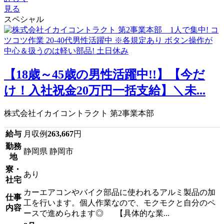
見る
スペシャル
【18歳～45歳の男性活躍中!!】【今だ
け！入社祝金20万円一括支給】＼未...
株式会社イカイコントラクト 第2事業本部
給与
月収例
263,667
円
勤務
静岡県 静岡市
地
寮・
あり
社宅
カーエアコンやバイク部品に使われるアルミ製品の加
仕事
工を行います。個人作業なので、モクモクと自分のペ
内容
ースで進められます◎ 【具体的な業...