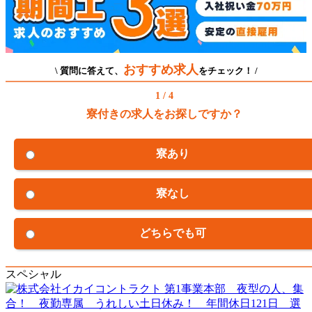
おすすめ求人
\ 質問に答えて、
をチェック！ /
1 / 4
寮付きの求人をお探しですか？
寮あり
寮なし
どちらでも可
スペシャル