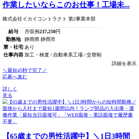
作業したいならこのお仕事！工場未...
株式会社イカイコントラクト 第2事業本部
給与
月収例
237,250
円
勤務地
静岡県 静岡市
寮・社宅
あり
仕事内容
加工・検査 / 自動車系工場 / 交替制
詳細を表示
＼最短45秒で完了／
応募へ進む
詳しく
見る
【65歳までの男性活躍中】＼1日3時間