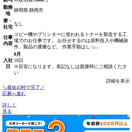
勤務
静岡県 静岡市
地
寮・
なし
社宅
コピー機やプリンターに使われるトナーを製造する工
仕事
場でのお仕事です。 お任せするのは原料投入や機械操
内容
作、製品の運搬など。 作業手順はしっ...
8月
入社
18日
日
※目安になります、表記なしは面接時にご相談くださ
い
詳細を表示
＼最短45秒で完了／
応募へ進む
詳しく
見る