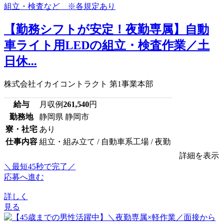
【勤務シフトが安定！夜勤専属】自動
車ライト用LEDの組立・検査作業／土
日休...
株式会社イカイコントラクト 第1事業本部
給与
月収例
261,540
円
勤務地
静岡県 静岡市
寮・社宅
あり
仕事内容
組立・組み立て / 自動車系工場 / 夜勤
詳細を表示
＼最短45秒で完了／
応募へ進む
詳しく
見る