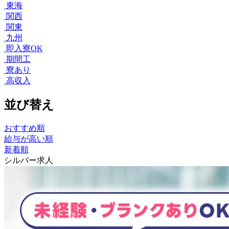
東海
関西
関東
九州
即入寮OK
期間工
寮あり
高収入
並び替え
おすすめ順
給与が高い順
新着順
シルバー求人