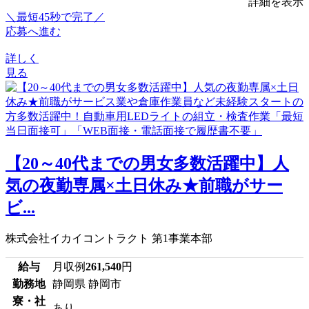
詳細を表示
＼最短45秒で完了／
応募へ進む
詳しく
見る
【20～40代までの男女多数活躍中】人
気の夜勤専属×土日休み★前職がサー
ビ...
株式会社イカイコントラクト 第1事業本部
給与
月収例
261,540
円
勤務地
静岡県 静岡市
寮・社
あり