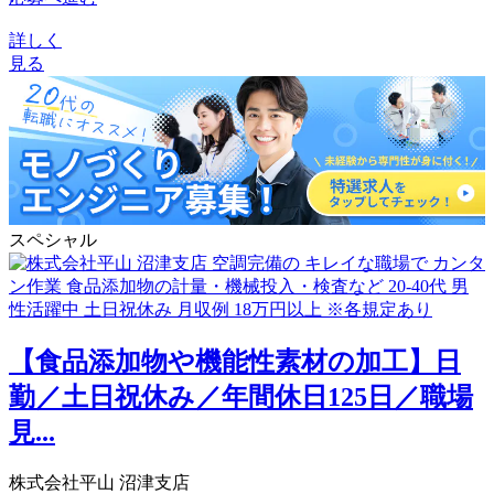
詳しく
見る
スペシャル
【食品添加物や機能性素材の加工】日
勤／土日祝休み／年間休日125日／職場
見...
株式会社平山 沼津支店