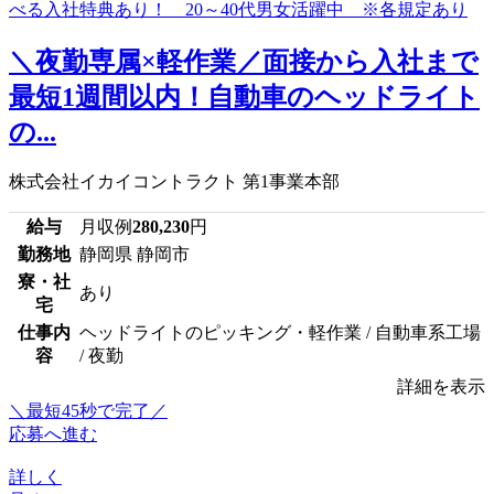
＼夜勤専属×軽作業／面接から入社まで
最短1週間以内！自動車のヘッドライト
の...
株式会社イカイコントラクト 第1事業本部
給与
月収例
280,230
円
勤務地
静岡県 静岡市
寮・社
あり
宅
仕事内
ヘッドライトのピッキング・軽作業 / 自動車系工場
容
/ 夜勤
詳細を表示
＼最短45秒で完了／
応募へ進む
詳しく