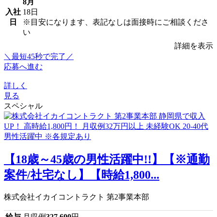
8月
入社
18日
日
※目安になります、表記なしは面接時にご相談くださ
い
詳細を表示
＼最短45秒で完了／
応募へ進む
詳しく
見る
スペシャル
【18歳～45歳の男性活躍中!!】【※通勤
案件/社宅なし】【時給1,800...
株式会社イカイコントラクト 第2事業本部
給与
月収例
327,600
円