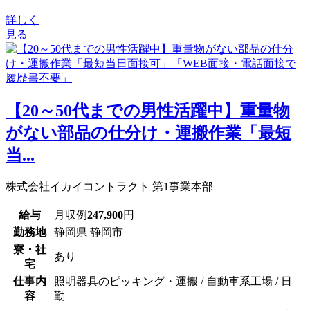
詳しく
見る
【20～50代までの男性活躍中】重量物
がない部品の仕分け・運搬作業「最短
当...
株式会社イカイコントラクト 第1事業本部
給与
月収例
247,900
円
勤務地
静岡県 静岡市
寮・社
あり
宅
仕事内
照明器具のピッキング・運搬 / 自動車系工場 / 日
容
勤