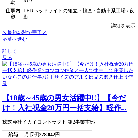
宅
仕事内
LEDヘッドライトの組立・検査 / 自動車系工場 / 夜
容
勤
詳細を表示
＼最短45秒で完了／
応募へ進む
詳しく
見る
【18歳～45歳の男女活躍中!!】【今だ
け！入社祝金20万円一括支給】軽作...
株式会社イカイコントラクト 第2事業本部
給与
月収例
228,042
円