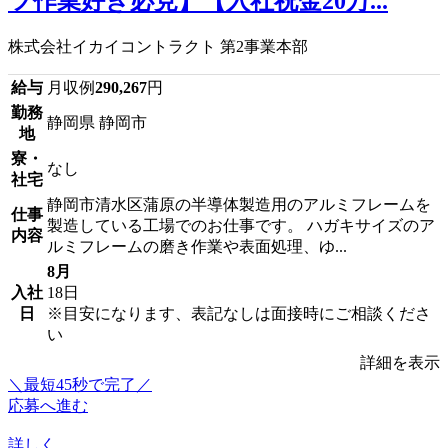
ツ作業好き必見】【入社祝金20万...
株式会社イカイコントラクト 第2事業本部
給与
月収例
290,267
円
勤務
静岡県 静岡市
地
寮・
なし
社宅
静岡市清水区蒲原の半導体製造用のアルミフレームを
仕事
製造している工場でのお仕事です。 ハガキサイズのア
内容
ルミフレームの磨き作業や表面処理、ゆ...
8月
入社
18日
日
※目安になります、表記なしは面接時にご相談くださ
い
詳細を表示
＼最短45秒で完了／
応募へ進む
詳しく