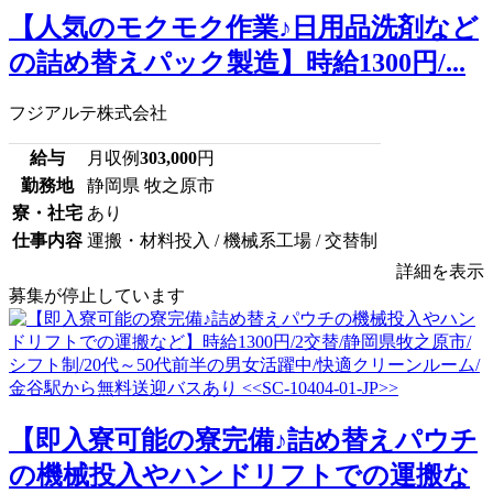
【人気のモクモク作業♪日用品洗剤など
の詰め替えパック製造】時給1300円/...
フジアルテ株式会社
給与
月収例
303,000
円
勤務地
静岡県 牧之原市
寮・社宅
あり
仕事内容
運搬・材料投入 / 機械系工場 / 交替制
詳細を表示
募集が停止しています
【即入寮可能の寮完備♪詰め替えパウチ
の機械投入やハンドリフトでの運搬な