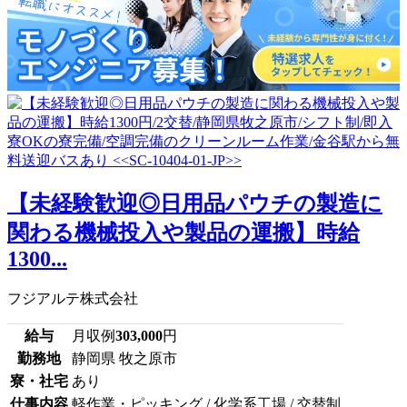
【未経験歓迎◎日用品パウチの製造に
関わる機械投入や製品の運搬】時給
1300...
フジアルテ株式会社
給与
月収例
303,000
円
勤務地
静岡県 牧之原市
寮・社宅
あり
仕事内容
軽作業・ピッキング / 化学系工場 / 交替制