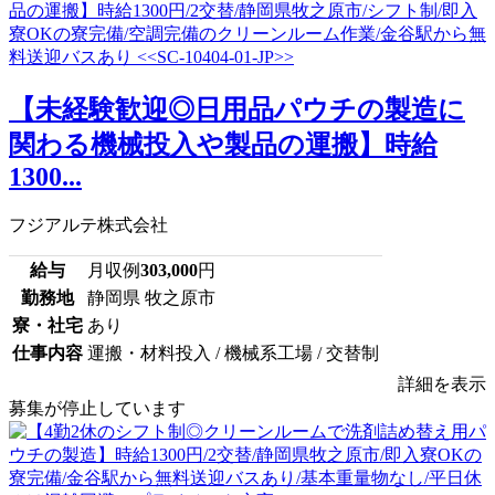
【未経験歓迎◎日用品パウチの製造に
関わる機械投入や製品の運搬】時給
1300...
フジアルテ株式会社
給与
月収例
303,000
円
勤務地
静岡県 牧之原市
寮・社宅
あり
仕事内容
運搬・材料投入 / 機械系工場 / 交替制
詳細を表示
募集が停止しています