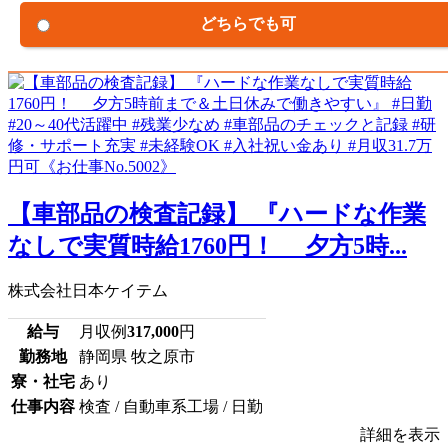
どちらでも可
【車部品の検査記録】 『ハードな作業
なしで実質時給1760円！ 夕方5時...
株式会社日本ケイテム
給与
月収例
317,000
円
勤務地
静岡県 牧之原市
寮・社宅
あり
仕事内容
検査 / 自動車系工場 / 日勤
詳細を表示