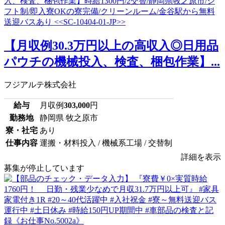
【月収例30.3万円以上の高収入◎日用品
パウチの機械投入、検査、梱包作業】...
フジアルテ株式会社
給与
月収例
303,000
円
勤務地
静岡県 牧之原市
寮・社宅
あり
仕事内容
運搬・材料投入 / 機械系工場 / 交替制
詳細を表示
募集が停止しています