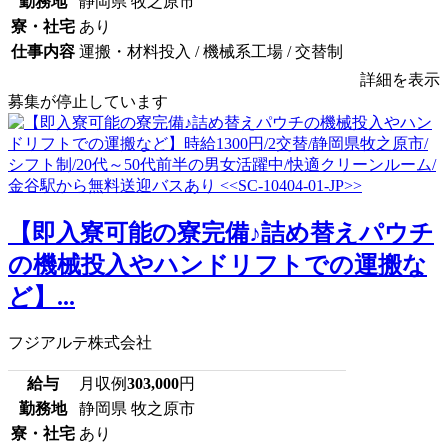
勤務地
静岡県 牧之原市
寮・社宅
あり
仕事内容
運搬・材料投入 / 機械系工場 / 交替制
詳細を表示
募集が停止しています
【即入寮可能の寮完備♪詰め替えパウチ
の機械投入やハンドリフトでの運搬な
ど】...
フジアルテ株式会社
給与
月収例
303,000
円
勤務地
静岡県 牧之原市
寮・社宅
あり