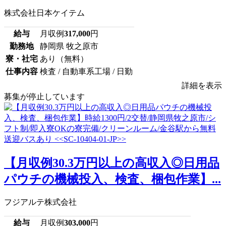
株式会社日本ケイテム
給与
月収例
317,000
円
勤務地
静岡県 牧之原市
寮・社宅
あり（無料）
仕事内容
検査 / 自動車系工場 / 日勤
詳細を表示
募集が停止しています
【月収例30.3万円以上の高収入◎日用品
パウチの機械投入、検査、梱包作業】...
フジアルテ株式会社
給与
月収例
303,000
円