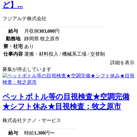
ど】...
フジアルテ株式会社
給与
月収例
303,000
円
勤務地
静岡県 牧之原市
寮・社宅
あり
仕事内容
運搬・材料投入 / 機械系工場 / 交替制
詳細を表示
募集が停止しています
ペットボトル等の目視検査★空調完備
★シフト休み★目視検査：牧之原市
株式会社テクノ・サービス
給与
時給
1,300
円〜