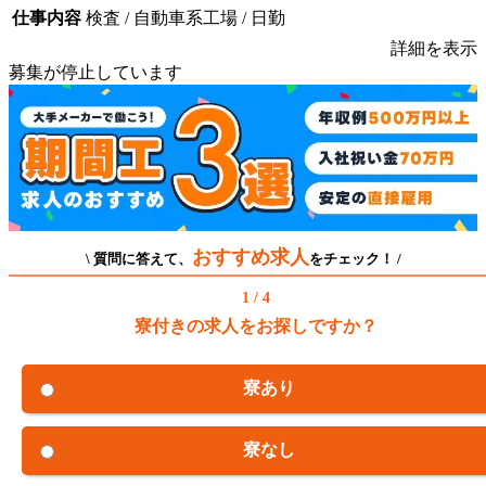
仕事内容
検査 / 自動車系工場 / 日勤
詳細を表示
募集が停止しています
おすすめ求人
\ 質問に答えて、
をチェック！ /
1 / 4
寮付きの求人をお探しですか？
寮あり
寮なし