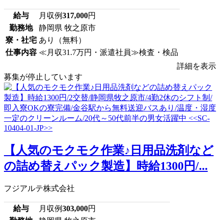
給与
月収例
317,000
円
勤務地
静岡県 牧之原市
寮・社宅
あり（無料）
仕事内容
≪月収31.7万円・派遣社員≫検査・検品
詳細を表示
募集が停止しています
【人気のモクモク作業♪日用品洗剤など
の詰め替えパック製造】時給1300円/...
フジアルテ株式会社
給与
月収例
303,000
円