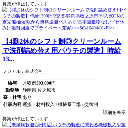
募集が停止しています
【4勤2休のシフト制◎クリーンルーム
で洗剤詰め替え用パウチの製造】時給
13...
フジアルテ株式会社
給与
月収例
303,000
円
勤務地
静岡県 牧之原市
寮・社宅
あり
仕事内容
運搬・材料投入 / 機械系工場 / 交替制
詳細を表示
募集が停止しています