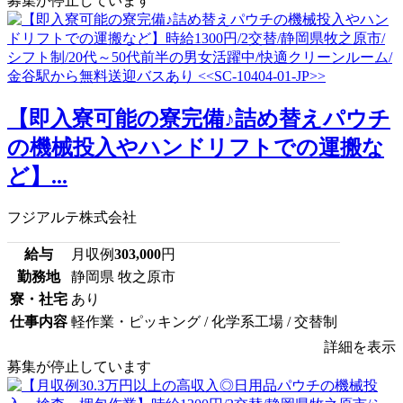
募集が停止しています
【即入寮可能の寮完備♪詰め替えパウチ
の機械投入やハンドリフトでの運搬な
ど】...
フジアルテ株式会社
給与
月収例
303,000
円
勤務地
静岡県 牧之原市
寮・社宅
あり
仕事内容
軽作業・ピッキング / 化学系工場 / 交替制
詳細を表示
募集が停止しています