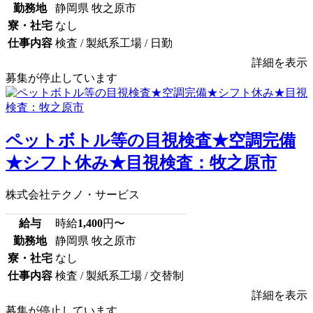
勤務地
静岡県 牧之原市
寮・社宅
なし
仕事内容
検査 / 製紙系工場 / 日勤
詳細を表示
募集が停止しています
ペットボトル等の目視検査★空調完備
★シフト休み★目視検査：牧之原市
株式会社テクノ・サービス
給与
時給
1,400
円〜
勤務地
静岡県 牧之原市
寮・社宅
なし
仕事内容
検査 / 製紙系工場 / 交替制
詳細を表示
募集が停止しています