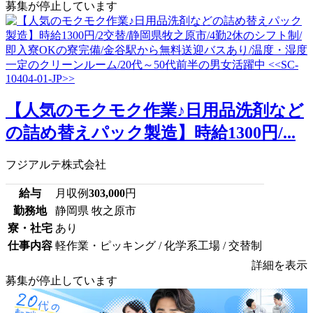
募集が停止しています
【人気のモクモク作業♪日用品洗剤など
の詰め替えパック製造】時給1300円/...
フジアルテ株式会社
給与
月収例
303,000
円
勤務地
静岡県 牧之原市
寮・社宅
あり
仕事内容
軽作業・ピッキング / 化学系工場 / 交替制
詳細を表示
募集が停止しています