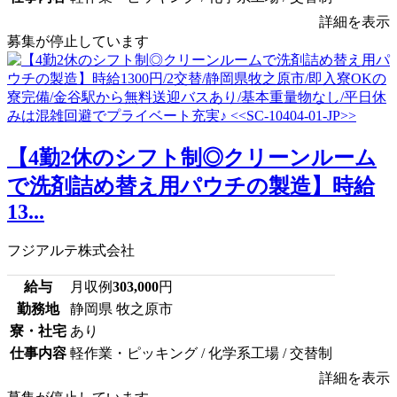
詳細を表示
募集が停止しています
【4勤2休のシフト制◎クリーンルーム
で洗剤詰め替え用パウチの製造】時給
13...
フジアルテ株式会社
給与
月収例
303,000
円
勤務地
静岡県 牧之原市
寮・社宅
あり
仕事内容
軽作業・ピッキング / 化学系工場 / 交替制
詳細を表示