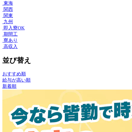
東海
関西
関東
九州
即入寮OK
期間工
寮あり
高収入
並び替え
おすすめ順
給与が高い順
新着順