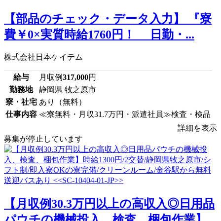
【部品のチェック・データ入力】 『寮
費￥0×実質時給1760円！ 日勤・...
株式会社日本ケイテム
給与
月収例
317,000
円
勤務地
静岡県 牧之原市
寮・社宅
あり（無料）
仕事内容
≪寮無料・月収31.7万円・派遣社員≫検査・検品
詳細を表示
募集が停止しています
【月収例30.3万円以上の高収入◎日用品
パウチの機械投入、検査、梱包作業】...