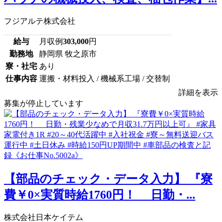
フジアルテ株式会社
給与
月収例
303,000
円
勤務地
静岡県 牧之原市
寮・社宅
あり
仕事内容
運搬・材料投入 / 機械系工場 / 交替制
詳細を表示
募集が停止しています
【部品のチェック・データ入力】 『寮
費￥0×実質時給1760円！ 日勤・...
株式会社日本ケイテム