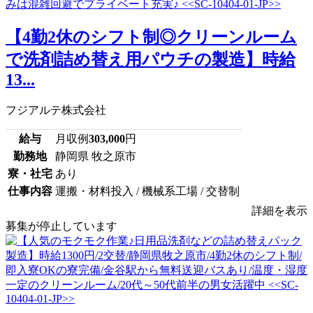
【4勤2休のシフト制◎クリーンルーム
で洗剤詰め替え用パウチの製造】時給
13...
フジアルテ株式会社
給与
月収例
303,000
円
勤務地
静岡県 牧之原市
寮・社宅
あり
仕事内容
運搬・材料投入 / 機械系工場 / 交替制
詳細を表示
募集が停止しています