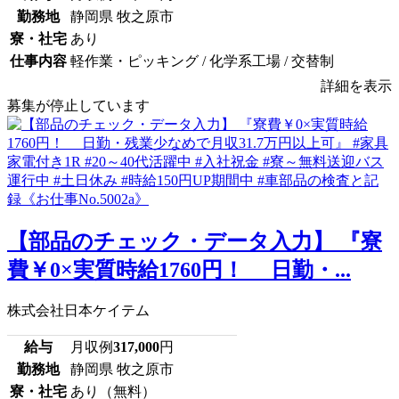
勤務地
静岡県 牧之原市
寮・社宅
あり
仕事内容
軽作業・ピッキング / 化学系工場 / 交替制
詳細を表示
募集が停止しています
【部品のチェック・データ入力】 『寮
費￥0×実質時給1760円！ 日勤・...
株式会社日本ケイテム
給与
月収例
317,000
円
勤務地
静岡県 牧之原市
寮・社宅
あり（無料）