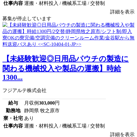
仕事内容
運搬・材料投入 / 機械系工場 / 交替制
詳細を表示
募集が停止しています
【未経験歓迎◎日用品パウチの製造に
関わる機械投入や製品の運搬】時給
1300...
フジアルテ株式会社
給与
月収例
303,000
円
勤務地
静岡県 牧之原市
寮・社宅
あり
仕事内容
運搬・材料投入 / 機械系工場 / 交替制
詳細を表示