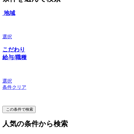
地域
選択
こだわり
給与/職種
選択
条件クリア
この条件で検索
人気の条件から検索