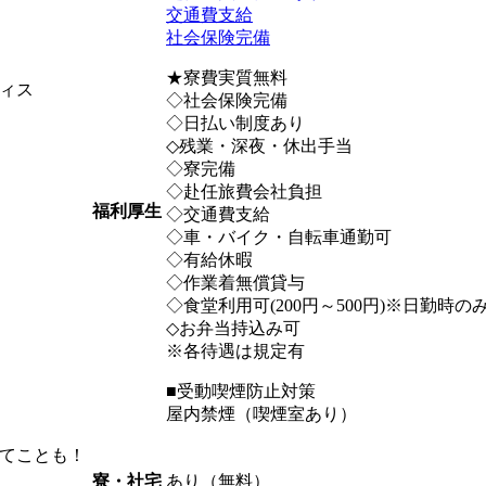
交通費支給
社会保険完備
★寮費実質無料
ィス
◇社会保険完備
◇日払い制度あり
◇残業・深夜・休出手当
◇寮完備
◇赴任旅費会社負担
福利厚生
◇交通費支給
◇車・バイク・自転車通勤可
◇有給休暇
◇作業着無償貸与
◇食堂利用可(200円～500円)※日勤時の
◇お弁当持込み可
※各待遇は規定有
■受動喫煙防止対策
屋内禁煙（喫煙室あり）
てことも！
あり（無料）
寮・社宅