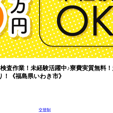
査作業！未経験活躍中♪寮費実質無料！赴
り！《福島県いわき市》
交替制