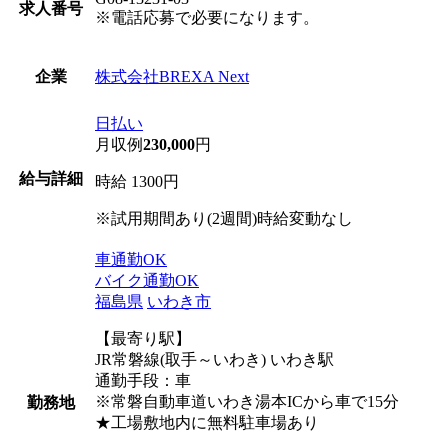
求人番号
※電話応募で必要になります。
株式会社BREXA Next
企業
日払い
月収例
230,000
円
給与詳細
時給 1300円
※試用期間あり(2週間)時給変動なし
車通勤OK
バイク通勤OK
福島県
いわき市
【最寄り駅】
JR常磐線(取手～いわき) いわき駅
通勤手段：車
※常磐自動車道いわき湯本ICから車で15分
勤務地
★工場敷地内に無料駐車場あり