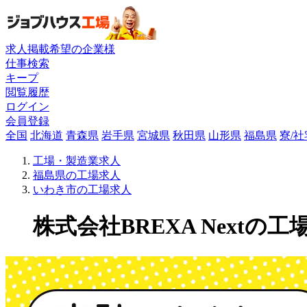
求人掲載希望の企業様
仕事検索
キープ
閲覧履歴
ログイン
会員登録
全国
北海道
青森県
岩手県
宮城県
秋田県
山形県
福島県
寮/
工場・製造業求人
福島県の工場求人
いわき市の工場求人
株式会社BREXA Nextの工場求人