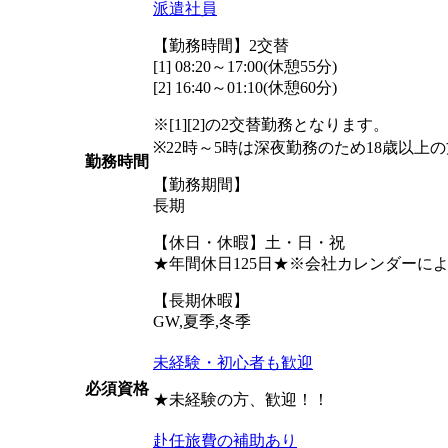
派遣社員
【勤務時間】2交替
[1] 08:20～17:00(休憩55分)
[2] 16:40～01:10(休憩60分)
※[1][2]の2交替勤務となります。
※22時～5時は深夜勤務のため18歳以上
勤務時間
【勤務期間】
長期
【休日・休暇】土・日・祝
★年間休日125日★※会社カレンダーに
【長期休暇】
GW,夏季,冬季
未経験・初心者も歓迎
必須資格
★未経験の方、歓迎！！
赴任旅費の補助あり