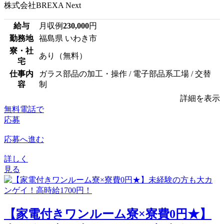
株式会社BREXA Next
給与
月収例
230,000
円
勤務地
福島県 いわき市
寮・社
あり（無料）
宅
仕事内
ガラス部品の加工・操作 / 電子部品系工場 / 交替
容
制
詳細を表示
無料電話で
応募
応募へ進む
詳しく
見る
【家電付きワンルーム寮×寮費0円★】