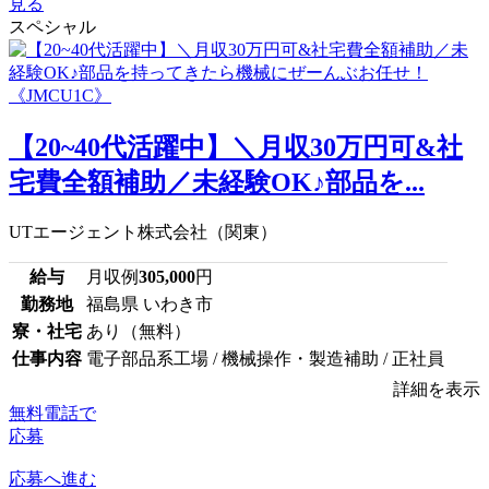
見る
スペシャル
【20~40代活躍中】＼月収30万円可&社
宅費全額補助／未経験OK♪部品を...
UTエージェント株式会社（関東）
給与
月収例
305,000
円
勤務地
福島県 いわき市
寮・社宅
あり（無料）
仕事内容
電子部品系工場 / 機械操作・製造補助 / 正社員
詳細を表示
無料電話で
応募
応募へ進む