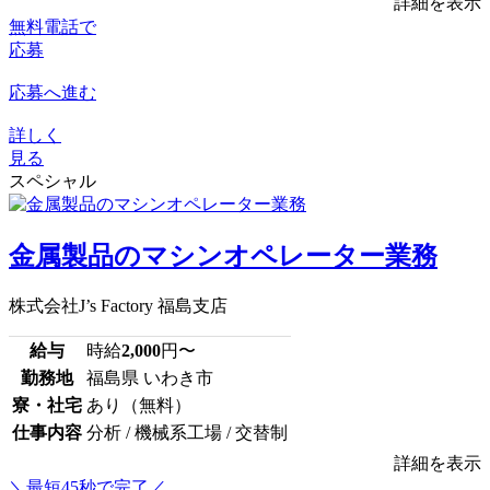
詳細を表示
無料電話で
応募
応募へ進む
詳しく
見る
スペシャル
金属製品のマシンオペレーター業務
株式会社J’s Factory 福島支店
給与
時給
2,000
円〜
勤務地
福島県 いわき市
寮・社宅
あり（無料）
仕事内容
分析 / 機械系工場 / 交替制
詳細を表示
＼最短45秒で完了／