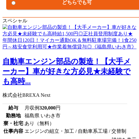
どちらでも可
スペシャル
自動車エンジン部品の製造！【大手メ
ーカー】車が好きな方必見★未経験で
も高時...
株式会社BREXA Next
給与
月収例
320,000
円
勤務地
福島県 いわき市
寮・社宅
あり（無料）
仕事内容
エンジンの組立・加工 / 自動車系工場 / 交替制