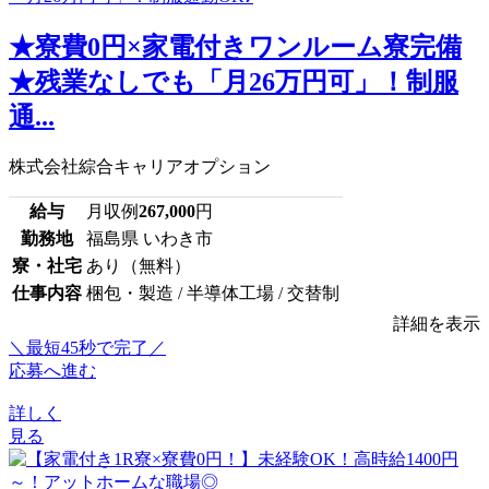
★寮費0円×家電付きワンルーム寮完備
★残業なしでも「月26万円可」！制服
通...
株式会社綜合キャリアオプション
給与
月収例
267,000
円
勤務地
福島県 いわき市
寮・社宅
あり（無料）
仕事内容
梱包・製造 / 半導体工場 / 交替制
詳細を表示
＼最短45秒で完了／
応募へ進む
詳しく
見る