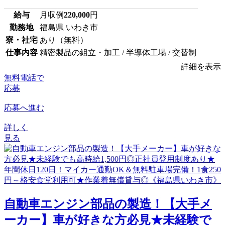
給与
月収例
220,000
円
勤務地
福島県 いわき市
寮・社宅
あり（無料）
仕事内容
精密製品の組立・加工 / 半導体工場 / 交替制
詳細を表示
無料電話で
応募
応募へ進む
詳しく
見る
自動車エンジン部品の製造！【大手メ
ーカー】車が好きな方必見★未経験で