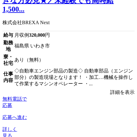
きな方必見★／未経験でも高時給
1,500...
株式会社BREXA Next
給与
月収例
320,000
円
勤務
福島県 いわき市
地
寮・
あり（無料）
社宅
◇自動車エンジン部品の製造◇ 自動車部品（エンジン
仕事
部分）の製造現場となります！ ・加工…機械を操作し
内容
て作業するマシンオペレーター ・...
詳細を表示
無料電話で
応募
応募へ進む
詳しく
見る