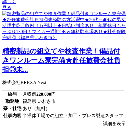
詳しく
見る
精密製品の組立てや検査作業！備品付
きワンルーム寮完備★赴任旅費会社負
担◎未...
株式会社BREXA Next
給与
月収例
220,000
円
勤務地
福島県 いわき市
寮・社宅
あり（無料）
仕事内容
半導体工場での組立・加工・プレス製造スタッフ
詳細を表示