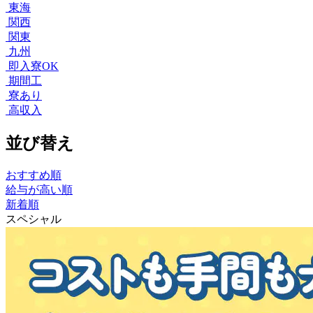
東海
関西
関東
九州
即入寮OK
期間工
寮あり
高収入
並び替え
おすすめ順
給与が高い順
新着順
スペシャル