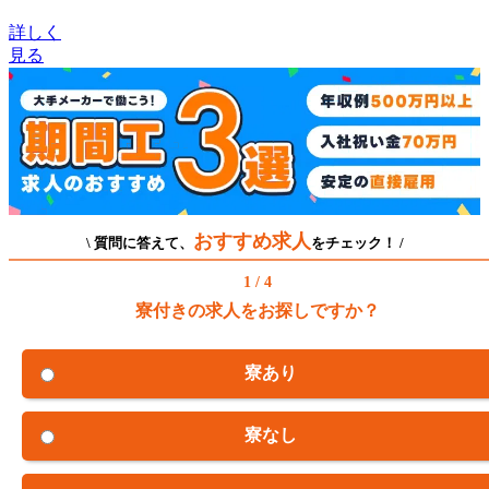
詳しく
見る
おすすめ求人
\ 質問に答えて、
をチェック！ /
1 / 4
寮付きの求人をお探しですか？
寮あり
寮なし