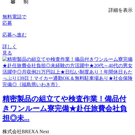
容
制
詳細を表示
無料電話で
応募
応募へ進む
詳しく
見る
精密製品の組立てや検査作業！備品付
きワンルーム寮完備★赴任旅費会社負
担◎未...
株式会社BREXA Next