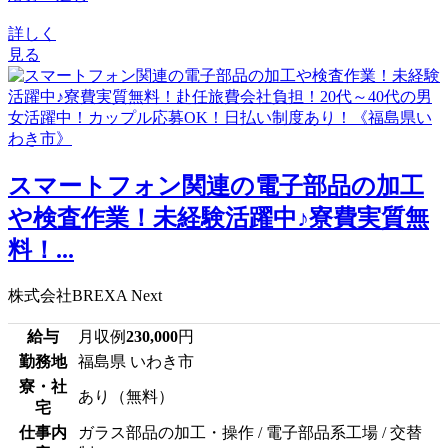
詳しく
見る
スマートフォン関連の電子部品の加工
や検査作業！未経験活躍中♪寮費実質無
料！...
株式会社BREXA Next
給与
月収例
230,000
円
勤務地
福島県 いわき市
寮・社
あり（無料）
宅
仕事内
ガラス部品の加工・操作 / 電子部品系工場 / 交替