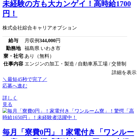
未経験の方も大カンゲイ！高時給1700
円！
株式会社綜合キャリアオプション
給与
月収例
344,000
円
勤務地
福島県 いわき市
寮・社宅
あり（無料）
仕事内容
エンジンの加工・製造 / 自動車系工場 / 交替制
詳細を表示
＼最短45秒で完了／
応募へ進む
詳しく
見る
毎月「寮費0円」！家電付き「ワンルー