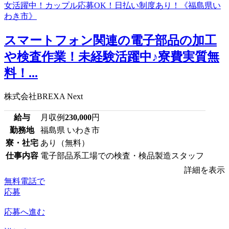
スマートフォン関連の電子部品の加工
や検査作業！未経験活躍中♪寮費実質無
料！...
株式会社BREXA Next
給与
月収例
230,000
円
勤務地
福島県 いわき市
寮・社宅
あり（無料）
仕事内容
電子部品系工場での検査・検品製造スタッフ
詳細を表示
無料電話で
応募
応募へ進む