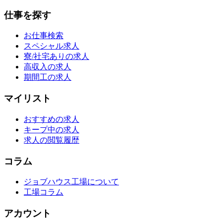
仕事を探す
お仕事検索
スペシャル求人
寮/社宅ありの求人
高収入の求人
期間工の求人
マイリスト
おすすめの求人
キープ中の求人
求人の閲覧履歴
コラム
ジョブハウス工場について
工場コラム
アカウント