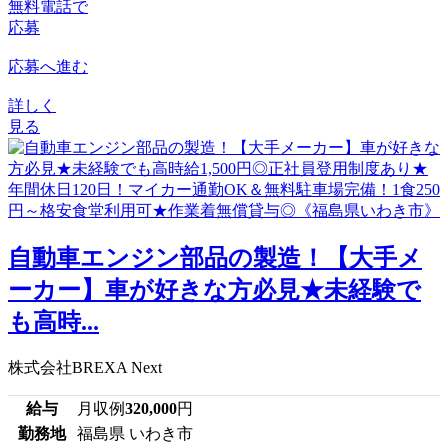
無料電話で
応募
応募へ進む
詳しく
見る
自動車エンジン部品の製造！【大手メ
ーカー】車が好きな方必見★未経験で
も高時...
株式会社BREXA Next
給与
月収例
320,000
円
勤務地
福島県 いわき市