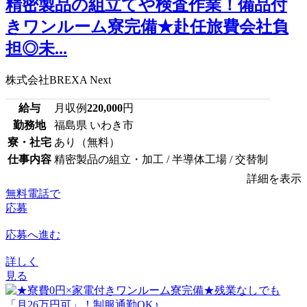
精密製品の組立てや検査作業！備品付
きワンルーム寮完備★赴任旅費会社負
担◎未...
株式会社BREXA Next
給与
月収例
220,000
円
勤務地
福島県 いわき市
寮・社宅
あり（無料）
仕事内容
精密製品の組立・加工 / 半導体工場 / 交替制
詳細を表示
無料電話で
応募
応募へ進む
詳しく
見る