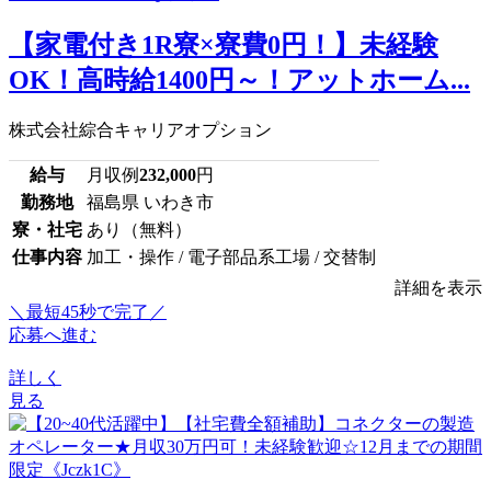
【家電付き1R寮×寮費0円！】未経験
OK！高時給1400円～！アットホーム...
株式会社綜合キャリアオプション
給与
月収例
232,000
円
勤務地
福島県 いわき市
寮・社宅
あり（無料）
仕事内容
加工・操作 / 電子部品系工場 / 交替制
詳細を表示
＼最短45秒で完了／
応募へ進む
詳しく
見る