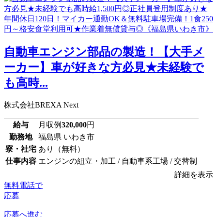
自動車エンジン部品の製造！【大手メ
ーカー】車が好きな方必見★未経験で
も高時...
株式会社BREXA Next
給与
月収例
320,000
円
勤務地
福島県 いわき市
寮・社宅
あり（無料）
仕事内容
エンジンの組立・加工 / 自動車系工場 / 交替制
詳細を表示
無料電話で
応募
応募へ進む