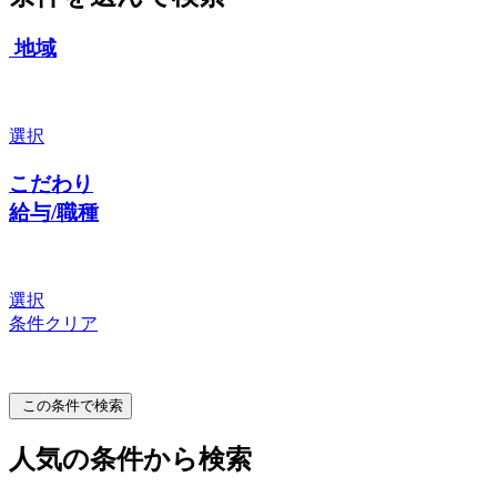
地域
選択
こだわり
給与/職種
選択
条件クリア
この条件で検索
人気の条件から検索