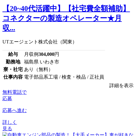
【20~40代活躍中】【社宅費全額補助】
コネクターの製造オペレーター★月
収...
UTエージェント株式会社（関東）
給与
月収例
304,000
円
勤務地
福島県 いわき市
寮・社宅
あり（無料）
仕事内容
電子部品系工場 / 検査・検品 / 正社員
詳細を表示
無料電話で
応募
応募へ進む
詳しく
見る