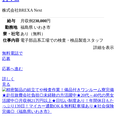
株式会社BREXA Next
給与
月収例
230,000
円
勤務地
福島県 いわき市
寮・社宅
あり（無料）
仕事内容
電子部品系工場での検査・検品製造スタッフ
詳細を表示
無料電話で
応募
応募へ進む
詳しく
見る