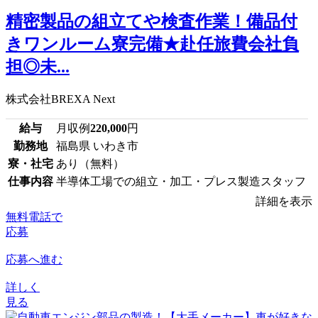
精密製品の組立てや検査作業！備品付
きワンルーム寮完備★赴任旅費会社負
担◎未...
株式会社BREXA Next
給与
月収例
220,000
円
勤務地
福島県 いわき市
寮・社宅
あり（無料）
仕事内容
半導体工場での組立・加工・プレス製造スタッフ
詳細を表示
無料電話で
応募
応募へ進む
詳しく
見る