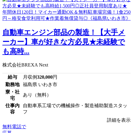
自動車エンジン部品の製造！【大手メ
ーカー】車が好きな方必見★未経験で
も高時...
株式会社BREXA Next
給与
月収例
320,000
円
勤務地
福島県 いわき市
寮・社
あり（無料）
宅
仕事内
自動車系工場での機械操作・製造補助製造スタッ
容
フ
詳細を表示
無料電話で
応募