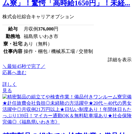
ム寮」！驚愕「高時給1650円」！未経...
株式会社綜合キャリアオプション
給与
月収例
376,000
円
勤務地
福島県 いわき市
寮・社宅
あり（無料）
仕事内容
操作・梱包 / 機械系工場 / 交替制
詳細を表示
＼最短45秒で完了／
応募へ進む
詳しく
見る