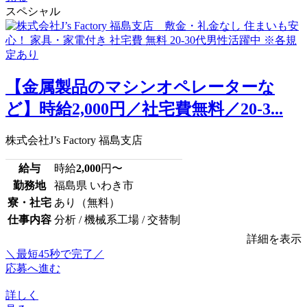
スペシャル
【金属製品のマシンオペレーターな
ど】時給2,000円／社宅費無料／20-3...
株式会社J’s Factory 福島支店
給与
時給
2,000
円〜
勤務地
福島県 いわき市
寮・社宅
あり（無料）
仕事内容
分析 / 機械系工場 / 交替制
詳細を表示
＼最短45秒で完了／
応募へ進む
詳しく