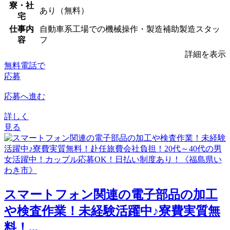
寮・社
あり（無料）
宅
仕事内
自動車系工場での機械操作・製造補助製造スタッ
容
フ
詳細を表示
無料電話で
応募
応募へ進む
詳しく
見る
スマートフォン関連の電子部品の加工
や検査作業！未経験活躍中♪寮費実質無
料！...