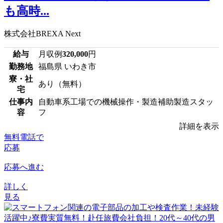
も高時...
株式会社BREXA Next
給与
月収例
320,000
円
勤務地
福島県 いわき市
寮・社
あり（無料）
宅
仕事内
自動車系工場での機械操作・製造補助製造スタッ
容
フ
詳細を表示
無料電話で
応募
応募へ進む
詳しく
見る