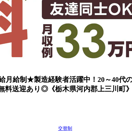
給月給制★製造経験者活躍中！20～40代
！無料送迎あり◎《栃木県河内郡上三川町
交替制