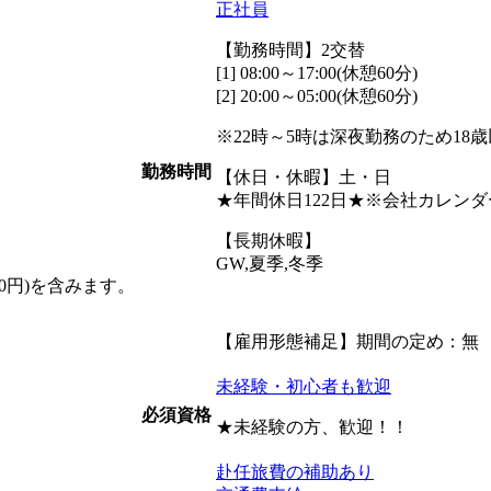
正社員
【勤務時間】2交替
[1] 08:00～17:00(休憩60分)
[2] 20:00～05:00(休憩60分)
※22時～5時は深夜勤務のため18
勤務時間
【休日・休暇】土・日
★年間休日122日★※会社カレン
【長期休暇】
GW,夏季,冬季
300円)を含みます。
【雇用形態補足】期間の定め：無
未経験・初心者も歓迎
必須資格
★未経験の方、歓迎！！
赴任旅費の補助あり