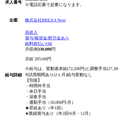
求人番号
※電話応募で必要になります。
株式会社BREXA Next
企業
高収入
賞与/報奨金/慰労金あり
給料前払いOK
月収例
330,000
円
月給 265100円
※給与は、変動基本給(72,200円)と調整手当(27,
※試用期間あり(2ヶ月)給与変動なし
給与詳細
【別途】
・時間外手当
・休日手当
・深夜手当
・通勤手当（30,000円/月）
★昇給あり（年1回）
★業績賞与あり（年2回/6月・12月）