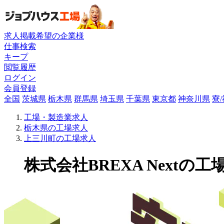
求人掲載希望の企業様
仕事検索
キープ
閲覧履歴
ログイン
会員登録
全国
茨城県
栃木県
群馬県
埼玉県
千葉県
東京都
神奈川県
寮
工場・製造業求人
栃木県の工場求人
上三川町の工場求人
株式会社BREXA Nextの工場求