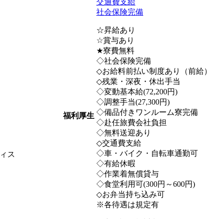
交通費支給
社会保険完備
☆昇給あり
☆賞与あり
★寮費無料
◇社会保険完備
◇お給料前払い制度あり（前給）
◇残業・深夜・休出手当
◇変動基本給(72,200円)
◇調整手当(27,300円)
◇備品付きワンルーム寮完備
福利厚生
◇赴任旅費会社負担
◇無料送迎あり
◇交通費支給
◇車・バイク・自転車通勤可
ィス
◇有給休暇
◇作業着無償貸与
◇食堂利用可(300円～600円)
◇お弁当持ち込み可
※各待遇は規定有