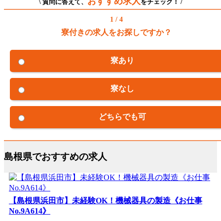
おすすめ求人
\ 質問に答えて、
をチェック！ /
1 / 4
寮付きの求人をお探しですか？
寮あり
寮なし
どちらでも可
島根県でおすすめの求人
【島根県浜田市】未経験OK！機械器具の製造《お仕事
No.9A614》