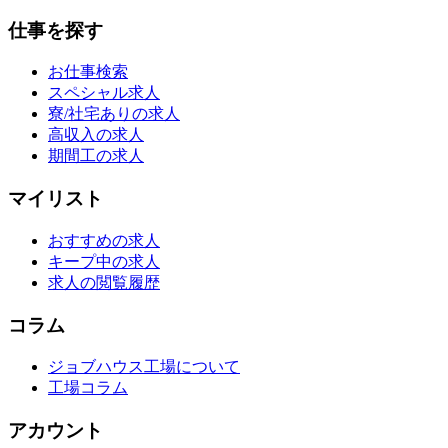
仕事を探す
お仕事検索
スペシャル求人
寮/社宅ありの求人
高収入の求人
期間工の求人
マイリスト
おすすめの求人
キープ中の求人
求人の閲覧履歴
コラム
ジョブハウス工場について
工場コラム
アカウント