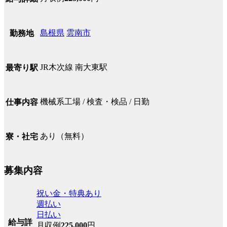
島根県
雲南市
勤務地
JR木次線 南大東駅
最寄り駅
機械系工場 / 検査・検品 / 日勤
仕事内容
あり（無料）
寮・社宅
募集内容
祝い金・特典あり
週払い
日払い
給与詳
月収例
225,000
円