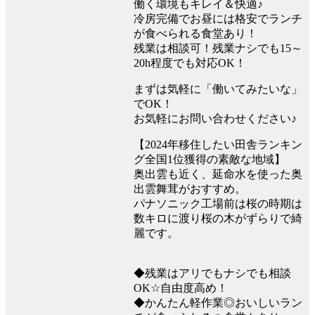
働く環境もキレイ＆快適♪
冷房完備でお昼には格安でランチ
が食べられる食堂あり！
残業は相談可！残業ナシでも15～
20h程度でも対応OK！
まずは気軽に「働いてみたいな」
でOK！
お気軽にお問い合わせください♪
【2024年移住したい田舎ランキン
グ全国1位獲得の素敵な地域】
奥出雲も近く、延命水を使った奥
出雲舞茸がおすすめ。
パナソニック工場前は桜の時期は
数キロに渡り桜の木がずらりで綺
麗です。
◆残業はアリでもナシでも相談
OK☆自由度高め！
◆かんたん軽作業◎おいしいラン