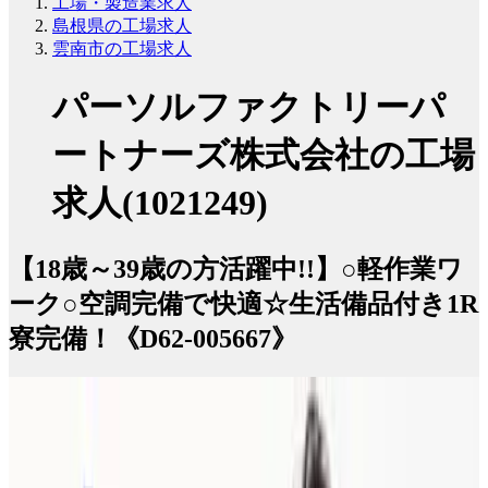
工場・製造業求人
島根県の工場求人
雲南市の工場求人
パーソルファクトリーパ
ートナーズ株式会社の工場
求人(1021249)
【18歳～39歳の方活躍中!!】○軽作業ワ
ーク○空調完備で快適☆生活備品付き1R
寮完備！《D62-005667》