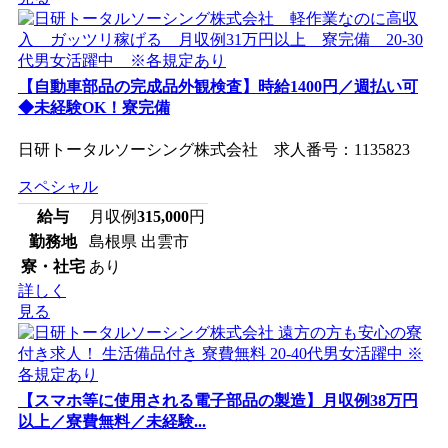
【自動車部品の完成品外観検査】時給1400円／週払い可
◆未経験OK！寮完備
日研トータルソーシング株式会社 求人番号：1135823
スペシャル
給与
月収例
315,000
円
勤務地
島根県 出雲市
寮・社宅
あり
詳しく
見る
【スマホ等に使用される電子部品の製造】月収例38万円
以上／寮費無料／未経験...