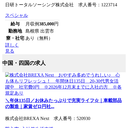
日研トータルソーシング株式会社 求人番号：1223714
スペシャル
給与
月収例
385,000
円
勤務地
島根県 出雲市
寮・社宅
あり（無料）
詳しく
見る
中国・四国の求人
＼年休135日／お休みたっぷりで充実ライフ☆｜車載部品
の製造｜家賃ゼロ円社...
株式会社BREXA Next 求人番号：520930