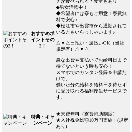
チが食べられる＊食堂もあり
◆男女活躍中！
◆希望者には寮もご用意！寮費無
料で安心♪
◆松江市や出雲市から通勤されて
いる方もいらっしゃいます♪
おすすめポ
イントその
△▼△日払い・週払いOK（当社
2！
規定有）△▼△
急な出費や支払いでお給料日まで
待てないという時も安心！
スマホでのカンタン登録＆申請だ
けで、
働いた分の給料を給料日を待たず
に受け取れる福利厚生サービスで
す。
★寮費無料（寮費補助制度）
特典・キャ
★入社祝金総額10万円支給！(規定
ンペーン
あり)