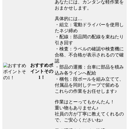
あなたには、カンタンな軽作業を
おまかせします。
具体的には…
・組立：電動ドライバーを使用し
たネジ締め
・配線：部品間の配線を束ねたり
引き回す
・検査：ラベルの確認や検査機に
合格、不合格が表示されるので確
認
おすすめポ
・部品の運搬：台車に部品を積み
イントその
込み各ラインへ配給
1！
・梱包：段ボールを組み立てて、
付属品を同封しテープで留める
これらの作業をお任せします♪
作業はとーってもかんたん！
重い物もありません♪
社員の方が丁寧に教えてくれるの
で、ご安心くださいね♪