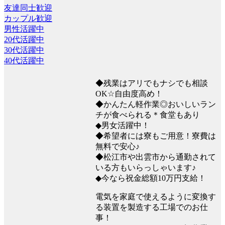
友達同士歓迎
カップル歓迎
男性活躍中
20代活躍中
30代活躍中
40代活躍中
◆残業はアリでもナシでも相談
OK☆自由度高め！
◆かんたん軽作業◎おいしいラン
チが食べられる＊食堂もあり
◆男女活躍中！
◆希望者には寮もご用意！寮費は
無料で安心♪
◆松江市や出雲市から通勤されて
いる方もいらっしゃいます♪
◆今なら祝金総額10万円支給！
電気を家庭で使えるように変換す
る装置を製造する工場でのお仕
事！