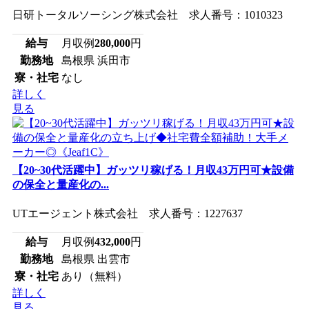
日研トータルソーシング株式会社 求人番号：1010323
給与
月収例
280,000
円
勤務地
島根県 浜田市
寮・社宅
なし
詳しく
見る
【20~30代活躍中】ガッツリ稼げる！月収43万円可★設備
の保全と量産化の...
UTエージェント株式会社 求人番号：1227637
給与
月収例
432,000
円
勤務地
島根県 出雲市
寮・社宅
あり（無料）
詳しく
見る