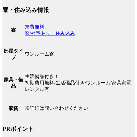
寮・住み込み情報
寮費無料
寮
寮/社宅あり・住み込み
部屋タイ
ワンルーム寮
プ
生活備品付き！
家具・備
初期費用無料/生活備品付き/ワンルーム/家具家電
品
レンタル有
※詳細は問い合わせください
家賃
PRポイント