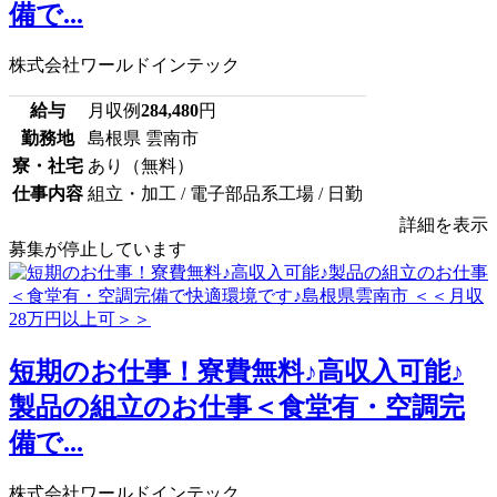
備で...
株式会社ワールドインテック
給与
月収例
284,480
円
勤務地
島根県 雲南市
寮・社宅
あり（無料）
仕事内容
組立・加工 / 電子部品系工場 / 日勤
詳細を表示
募集が停止しています
短期のお仕事！寮費無料♪高収入可能♪
製品の組立のお仕事＜食堂有・空調完
備で...
株式会社ワールドインテック