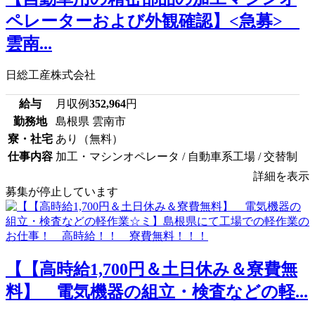
ペレーターおよび外観確認】<急募>
雲南...
日総工産株式会社
給与
月収例
352,964
円
勤務地
島根県 雲南市
寮・社宅
あり（無料）
仕事内容
加工・マシンオペレータ / 自動車系工場 / 交替制
詳細を表示
募集が停止しています
【【高時給1,700円＆土日休み＆寮費無
料】 電気機器の組立・検査などの軽...