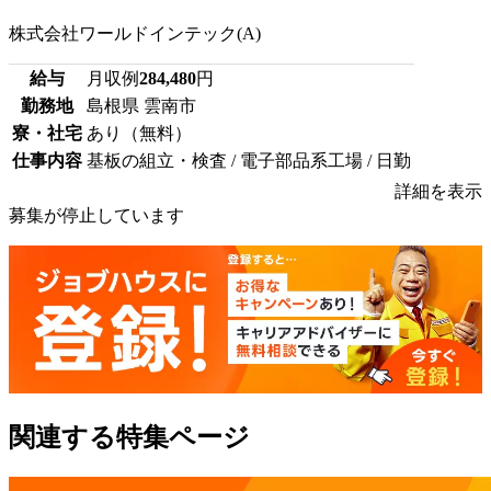
株式会社ワールドインテック(A)
給与
月収例
284,480
円
勤務地
島根県 雲南市
寮・社宅
あり（無料）
仕事内容
基板の組立・検査 / 電子部品系工場 / 日勤
詳細を表示
募集が停止しています
関連する特集ページ