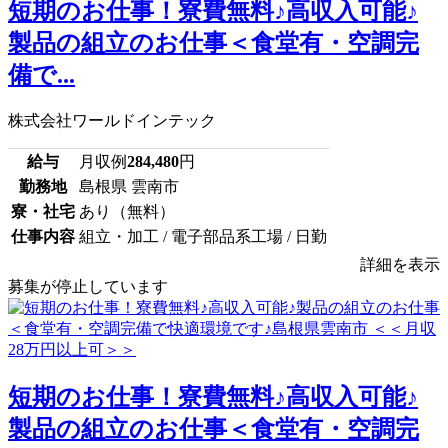
短期のお仕事！寮費無料♪高収入可能♪
製品の組立のお仕事＜食堂有・空調完
備で...
株式会社ワールドインテック
給与
月収例
284,480
円
勤務地
島根県 雲南市
寮・社宅
あり（無料）
仕事内容
組立・加工 / 電子部品系工場 / 日勤
詳細を表示
募集が停止しています
短期のお仕事！寮費無料♪高収入可能♪
製品の組立のお仕事＜食堂有・空調完