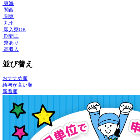
東海
関西
関東
九州
即入寮OK
期間工
寮あり
高収入
並び替え
おすすめ順
給与が高い順
新着順