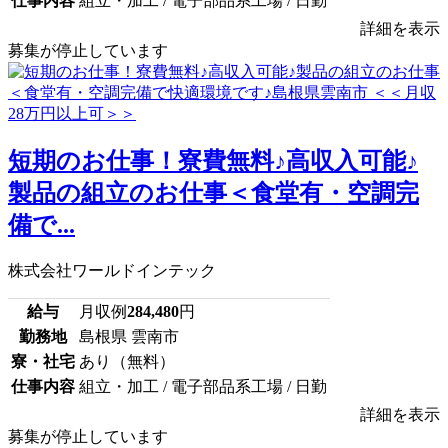
仕事内容
組立・加工 / 電子部品系工場 / 日勤
詳細を表示
募集が停止しています
短期のお仕事！寮費無料♪高収入可能♪
製品の組立のお仕事＜食堂有・空調完
備で...
株式会社ワールドインテック
給与
月収例
284,480
円
勤務地
島根県 雲南市
寮・社宅
あり（無料）
仕事内容
組立・加工 / 電子部品系工場 / 日勤
詳細を表示
募集が停止しています