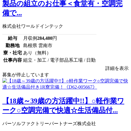
製品の組立のお仕事＜食堂有・空調完
備で...
株式会社ワールドインテック
給与
月収例
284,480
円
勤務地
島根県 雲南市
寮・社宅
あり（無料）
仕事内容
組立・加工 / 電子部品系工場 / 日勤
詳細を表示
募集が停止しています
【18歳～39歳の方活躍中!!】○軽作業ワ
ーク○空調完備で快適☆生活備品付...
パーソルファクトリーパートナーズ株式会社