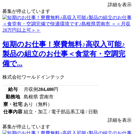
詳細を表示
募集が停止しています
短期のお仕事！寮費無料♪高収入可能♪
製品の組立のお仕事＜食堂有・空調完
備で...
株式会社ワールドインテック
給与
月収例
284,480
円
勤務地
島根県 雲南市
寮・社宅
あり（無料）
仕事内容
組立・加工 / 電子部品系工場 / 日勤
詳細を表示
募集が停止しています