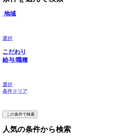
地域
選択
こだわり
給与/職種
選択
条件クリア
この条件で検索
人気の条件から検索