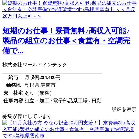
短期のお仕事！寮費無料♪高収入可能♪
製品の組立のお仕事＜食堂有・空調完
備で...
株式会社ワールドインテック
給与
月収例
284,480
円
勤務地
島根県 雲南市
寮・社宅
あり（無料）
仕事内容
組立・加工 / 電子部品系工場 / 日勤
詳細を表示
募集が停止しています