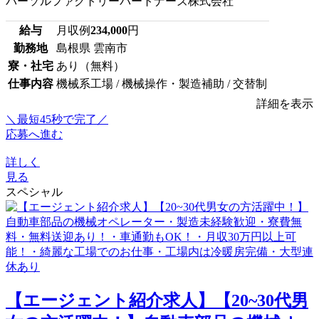
パーソルファクトリーパートナーズ株式会社
給与
月収例
234,000
円
勤務地
島根県 雲南市
寮・社宅
あり（無料）
仕事内容
機械系工場 / 機械操作・製造補助 / 交替制
詳細を表示
＼最短45秒で完了／
応募へ進む
詳しく
見る
スペシャル
【エージェント紹介求人】【20~30代男