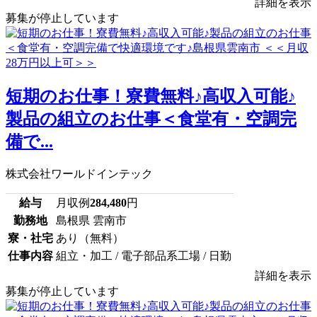
詳細を表示
募集が停止しています
短期のお仕事！寮費無料♪高収入可能♪
製品の組立のお仕事＜食堂有・空調完
備で...
株式会社ワールドインテック
給与
月収例
284,480
円
勤務地
島根県 雲南市
寮・社宅
あり（無料）
仕事内容
組立・加工 / 電子部品系工場 / 日勤
詳細を表示
募集が停止しています