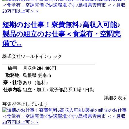
短期のお仕事！寮費無料♪高収入可能♪
製品の組立のお仕事＜食堂有・空調完
備で...
株式会社ワールドインテック
給与
月収例
284,480
円
勤務地
島根県 雲南市
寮・社宅
あり（無料）
仕事内容
組立・加工 / 電子部品系工場 / 日勤
詳細を表示
募集が停止しています