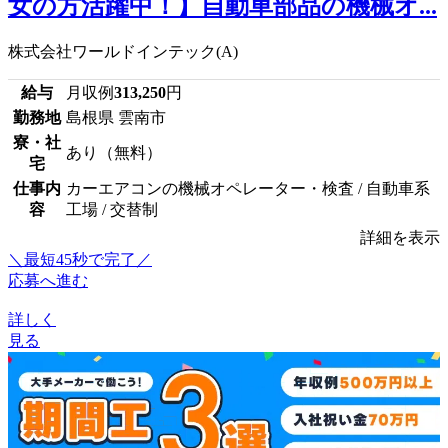
女の方活躍中！】自動車部品の機械オ...
株式会社ワールドインテック(A)
給与
月収例
313,250
円
勤務地
島根県 雲南市
寮・社
あり（無料）
宅
仕事内
カーエアコンの機械オペレーター・検査 / 自動車系
容
工場 / 交替制
詳細を表示
＼最短45秒で完了／
応募へ進む
詳しく
見る