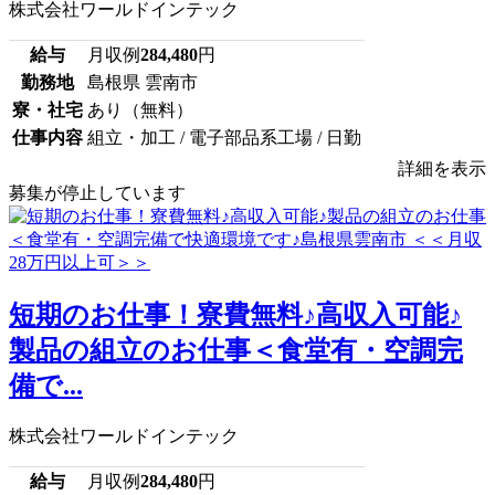
株式会社ワールドインテック
給与
月収例
284,480
円
勤務地
島根県 雲南市
寮・社宅
あり（無料）
仕事内容
組立・加工 / 電子部品系工場 / 日勤
詳細を表示
募集が停止しています
短期のお仕事！寮費無料♪高収入可能♪
製品の組立のお仕事＜食堂有・空調完
備で...
株式会社ワールドインテック
給与
月収例
284,480
円