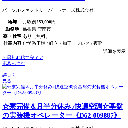
パーソルファクトリーパートナーズ株式会社
給与
月収例
253,000
円
勤務地
島根県 雲南市
寮・社宅
あり（無料）
仕事内容
化学系工場 / 組立・加工・プレス / 夜勤
詳細を表示
＼最短45秒で完了／
応募へ進む
詳しく
見る
☆寮完備＆月半分休み♪快適空調☆基盤
の実装機オペレーター《D62-009887》