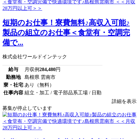
短期のお仕事！寮費無料♪高収入可能♪
製品の組立のお仕事＜食堂有・空調完
備で...
株式会社ワールドインテック
給与
月収例
284,480
円
勤務地
島根県 雲南市
寮・社宅
あり（無料）
仕事内容
組立・加工 / 電子部品系工場 / 日勤
詳細を表示
募集が停止しています