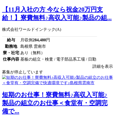
【11月入社の方 今なら祝金20万円支
給！】寮費無料♪高収入可能♪製品の組...
株式会社ワールドインテック(A)
給与
月収例
284,480
円
勤務地
島根県 雲南市
寮・社宅
あり（無料）
仕事内容
基板の組立・検査 / 電子部品系工場 / 日勤
詳細を表示
募集が停止しています
短期のお仕事！寮費無料♪高収入可能♪
製品の組立のお仕事＜食堂有・空調完
備で...