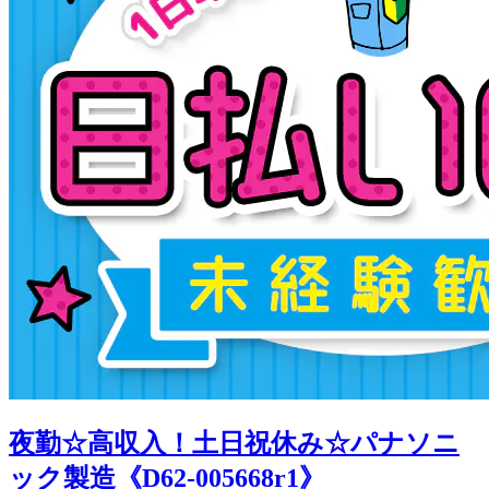
夜勤☆高収入！土日祝休み☆パナソニ
ック製造《D62-005668r1》