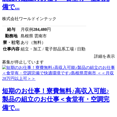
備で...
株式会社ワールドインテック
給与
月収例
284,480
円
勤務地
島根県 雲南市
寮・社宅
あり（無料）
仕事内容
組立・加工 / 電子部品系工場 / 日勤
詳細を表示
募集が停止しています
短期のお仕事！寮費無料♪高収入可能♪
製品の組立のお仕事＜食堂有・空調完
備で...