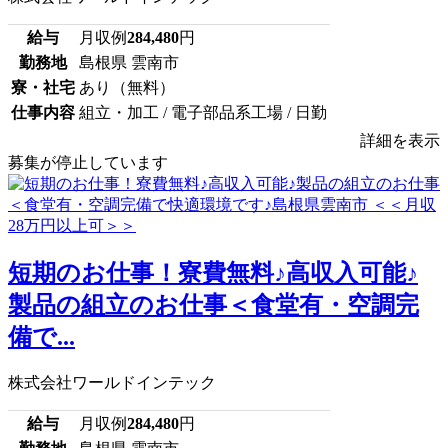
給与
月収例
284,480
円
勤務地
島根県 雲南市
寮・社宅
あり（無料）
仕事内容
組立・加工 / 電子部品系工場 / 日勤
詳細を表示
募集が停止しています
短期のお仕事！寮費無料♪高収入可能♪
製品の組立のお仕事＜食堂有・空調完
備で...
株式会社ワールドインテック
給与
月収例
284,480
円