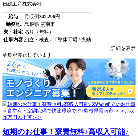
日総工産株式会社
給与
月収例
345,296
円
勤務地
島根県 雲南市
寮・社宅
あり（無料）
仕事内容
組立・検査 / 半導体工場 / 夜勤
詳細を表示
募集が停止しています
短期のお仕事！寮費無料♪高収入可能♪