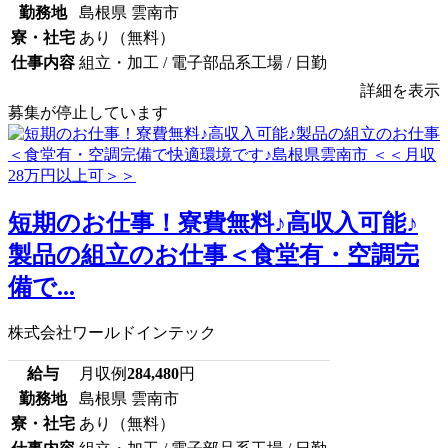
勤務地
島根県 雲南市
寮・社宅
あり（無料）
仕事内容
組立・加工 / 電子部品系工場 / 日勤
詳細を表示
募集が停止しています
短期のお仕事！寮費無料♪高収入可能♪
製品の組立のお仕事＜食堂有・空調完
備で...
株式会社ワールドインテック
給与
月収例
284,480
円
勤務地
島根県 雲南市
寮・社宅
あり（無料）