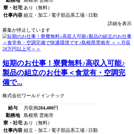
勤務地
島根県 雲南市
寮・社宅
あり（無料）
仕事内容
組立・加工 / 電子部品系工場 / 日勤
詳細を表示
募集が停止しています
短期のお仕事！寮費無料♪高収入可能♪
製品の組立のお仕事＜食堂有・空調完
備で...
株式会社ワールドインテック
給与
月収例
284,480
円
勤務地
島根県 雲南市
寮・社宅
あり（無料）
仕事内容
組立・加工 / 電子部品系工場 / 日勤