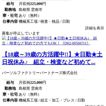
給与
月収例
225,000
円
勤務地
島根県 雲南市
寮・社宅
あり（無料）
仕事内容
機械系工場 / 検査・検品 / 日勤
詳細を表示
募集が停止しています
【18歳～39歳の方活躍中!!】★日勤★土
日祝休み♪ 組立・検査など初めて...
パーソルファクトリーパートナーズ株式会社
給与
月収例
225,000
円
勤務地
島根県 雲南市
寮・社宅
あり（無料）
仕事内容
機械系工場 / 組立・加工・プレス / 日勤