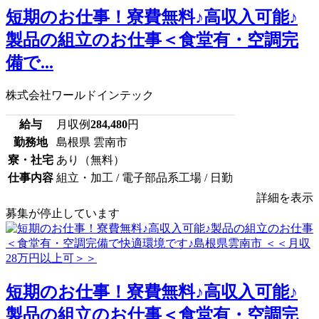
短期のお仕事！寮費無料♪高収入可能♪
製品の組立のお仕事＜食堂有・空調完
備で...
株式会社ワールドインテック
給与
月収例
284,480
円
勤務地
島根県 雲南市
寮・社宅
あり（無料）
仕事内容
組立・加工 / 電子部品系工場 / 日勤
詳細を表示
募集が停止しています
短期のお仕事！寮費無料♪高収入可能♪
製品の組立のお仕事＜食堂有・空調完