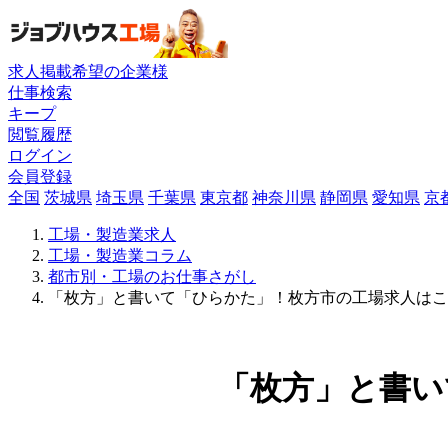
求人掲載希望の企業様
仕事検索
キープ
閲覧履歴
ログイン
会員登録
全国
茨城県
埼玉県
千葉県
東京都
神奈川県
静岡県
愛知県
京
工場・製造業求人
工場・製造業コラム
都市別・工場のお仕事さがし
「枚方」と書いて「ひらかた」！枚方市の工場求人はこ
「枚方」と書い