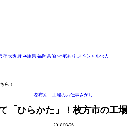
都府
大阪府
兵庫県
福岡県
寮/社宅あり
スペシャル求人
ちら！
都市別・工場のお仕事さがし
て「ひらかた」！枚方市の工
2018/03/26