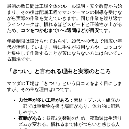
最初の数日間は工場全体のルール説明・安全教育から始
まり、その後は配属工程でマンツーマンの指導を受けな
がら実際の作業を覚えていきます。同じ作業を繰り返す
ラインワークは、慣れるほどスピードと正確性が上がる
ため、
コツをつかむまで1〜2週間ほどが目安
です。
年齢制限は設けられておらず、20代〜40代まで幅広い年
代が活躍しています。特に手先が器用な方や、コツコツ
と集中して作業することが苦にならない方には向いてい
る職場です。
「きつい」と言われる理由と実際のところ
マツダの工場は「きつい」という口コミをよく目にしま
すが、その主な理由は3つです。
力仕事が多い工程がある
：素材・プレス・組立の
一部では重量物を扱う場面があり、体力的に消耗
しやすい
夜勤がある
：昼夜2交替制のため、夜勤週は生活リ
ズムが変わる。慣れるまで体がつらいと感じる人