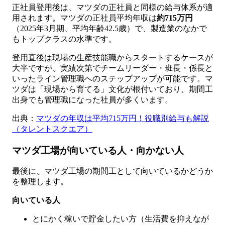
正社員登用後は、マツダの正社員と同様の給与体系が適
用されます。マツダの正社員平均年収は
約715万円
（2025年3月期、平均年齢42.5歳）で、製造業のなかで
もトップクラスの水準です。
登用直後は現場の生産技能職からスタートするケースが
大半ですが、実績次第でチームリーダー・班長・係長と
いったライン管理職へのステップアップが可能です。マ
ツダは「現場から育てる」文化が根付いており、期間工
出身でも管理職になった社員が多くいます。
出典：
マツダの年収は平均715万円！役職別給与も解説
（タレントスクエア）
マツダ工場が向いている人・向かない人
最後に、マツダ工場の期間工として向いているかどうか
を整理します。
向いている人
とにかく稼いで貯金したい方（生活費を抑えなが