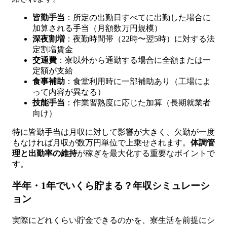
皆勤手当
：所定の出勤日すべてに出勤した場合に
加算される手当（月額数万円規模）
深夜割増
：夜勤時間帯（22時〜翌5時）に対する法
定割増賃金
交通費
：寮以外から通勤する場合に全額または一
定額が支給
食事補助
：食堂利用時に一部補助あり（工場によ
って内容が異なる）
技能手当
：作業習熟度に応じた加算（長期就業者
向け）
特に皆勤手当は月収に対して影響が大きく、欠勤が一度
もなければ月収が数万円単位で上乗せされます。
体調管
理と出勤率の維持
が稼ぎを最大化する重要なポイントで
す。
半年・1年でいくら貯まる？年収シミュレーシ
ョン
実際にどれくらい貯金できるのかを、寮生活を前提にシ