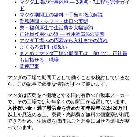
マツダ工場の仕事内容 — 2拠点・7工程を完全ガイ
ド
マツダ期間工の給料・手当を徹底解説
勤務時間・シフト・休日の実態
寮・福利厚生で生活費を大幅節約
正社員登用への道 — 登用率52%の実態
マツダ工場への応募から入社までの流れ
よくある質問（Q&A）
まとめ：マツダ工場の期間工は「稼いで、正社員
も目指せる」職場
関連記事
マツダの工場で期間工として働くことを検討しているな
ら、この記事で必要な情報がすべて揃います。
マツダは広島を本拠地とする国内有数の自動車メーカー
で、その工場では毎年多くの期間工が活躍しています。
入社祝い金・満了慰労金を含めた初年度年収は420万円
以上
を見込める上、寮費・光熱費が無料の個室寮が利用
できるため、生活費をほぼ丸ごと貯金に回せる環境が整
っています。