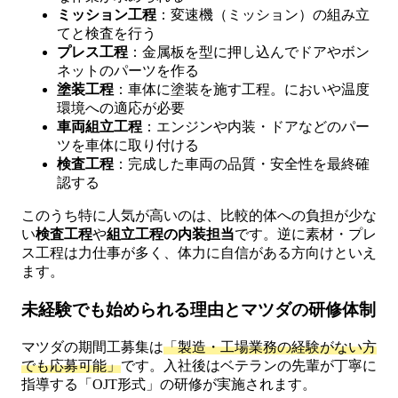
ミッション工程
：変速機（ミッション）の組み立
てと検査を行う
プレス工程
：金属板を型に押し込んでドアやボン
ネットのパーツを作る
塗装工程
：車体に塗装を施す工程。においや温度
環境への適応が必要
車両組立工程
：エンジンや内装・ドアなどのパー
ツを車体に取り付ける
検査工程
：完成した車両の品質・安全性を最終確
認する
このうち特に人気が高いのは、比較的体への負担が少な
い
検査工程
や
組立工程の内装担当
です。逆に素材・プレ
ス工程は力仕事が多く、体力に自信がある方向けといえ
ます。
未経験でも始められる理由とマツダの研修体制
マツダの期間工募集は
「製造・工場業務の経験がない方
でも応募可能」
です。入社後はベテランの先輩が丁寧に
指導する「OJT形式」の研修が実施されます。