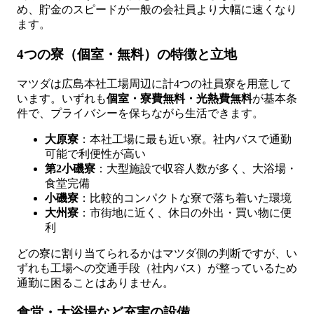
め、貯金のスピードが一般の会社員より大幅に速くなり
ます。
4つの寮（個室・無料）の特徴と立地
マツダは広島本社工場周辺に計4つの社員寮を用意して
います。いずれも
個室・寮費無料・光熱費無料
が基本条
件で、プライバシーを保ちながら生活できます。
大原寮
：本社工場に最も近い寮。社内バスで通勤
可能で利便性が高い
第2小磯寮
：大型施設で収容人数が多く、大浴場・
食堂完備
小磯寮
：比較的コンパクトな寮で落ち着いた環境
大州寮
：市街地に近く、休日の外出・買い物に便
利
どの寮に割り当てられるかはマツダ側の判断ですが、い
ずれも工場への交通手段（社内バス）が整っているため
通勤に困ることはありません。
食堂・大浴場など充実の設備