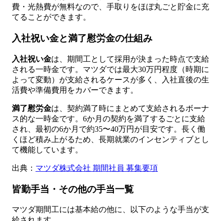
費・光熱費が無料なので、手取りをほぼ丸ごと貯金に充
てることができます。
入社祝い金と満了慰労金の仕組み
入社祝い金
は、期間工として採用が決まった時点で支給
される一時金です。マツダでは最大30万円程度（時期に
よって変動）が支給されるケースが多く、入社直後の生
活費や準備費用をカバーできます。
満了慰労金
は、契約満了時にまとめて支給されるボーナ
ス的な一時金です。6か月の契約を満了するごとに支給
され、最初の6か月で約35〜40万円が目安です。長く働
くほど積み上がるため、長期就業のインセンティブとし
て機能しています。
出典：
マツダ株式会社 期間社員 募集要項
皆勤手当・その他の手当一覧
マツダ期間工には基本給の他に、以下のような手当が支
給されます。