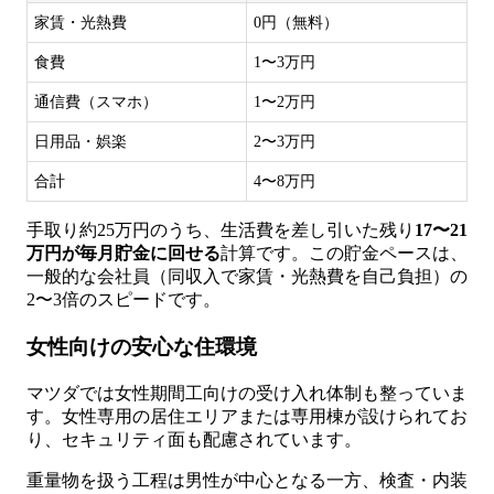
家賃・光熱費
0円（無料）
食費
1〜3万円
通信費（スマホ）
1〜2万円
日用品・娯楽
2〜3万円
合計
4〜8万円
手取り約25万円のうち、生活費を差し引いた残り
17〜21
万円が毎月貯金に回せる
計算です。この貯金ペースは、
一般的な会社員（同収入で家賃・光熱費を自己負担）の
2〜3倍のスピードです。
女性向けの安心な住環境
マツダでは女性期間工向けの受け入れ体制も整っていま
す。女性専用の居住エリアまたは専用棟が設けられてお
り、セキュリティ面も配慮されています。
重量物を扱う工程は男性が中心となる一方、検査・内装