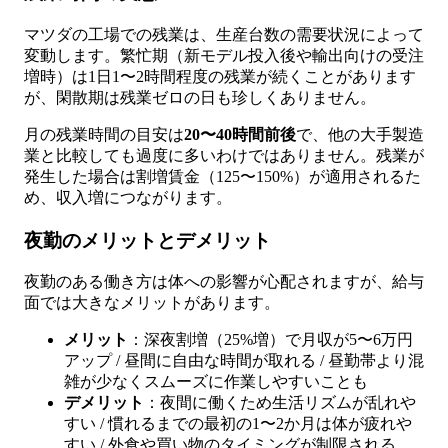
マツダの工場での残業は、生産台数の需要状況によって
変動します。繁忙期（新モデル投入後や輸出向けの受注
増時）は1日1〜2時間程度の残業が続くことがあります
が、閑散期は残業ゼロの日も珍しくありません。
月の残業時間の目安は
20〜40時間前後
で、他の大手製造
業と比較しても過度に多いわけではありません。残業が
発生した場合は割増賃金（125〜150%）が適用されるた
め、収入増につながります。
夜勤のメリットとデメリット
夜勤のある働き方は体への影響が心配されますが、給与
面では大きなメリットがあります。
メリット
：深夜割増（25%増）で月収が5〜6万円
アップ / 昼間に自由な時間が取れる / 昼勤帯より混
雑が少なくスムーズに作業しやすいことも
デメリット
：夜間に働くため生活リズムが乱れや
すい / 慣れるまでの最初の1〜2か月は体が疲れや
すい / 外食や買い物のタイミングが制限される