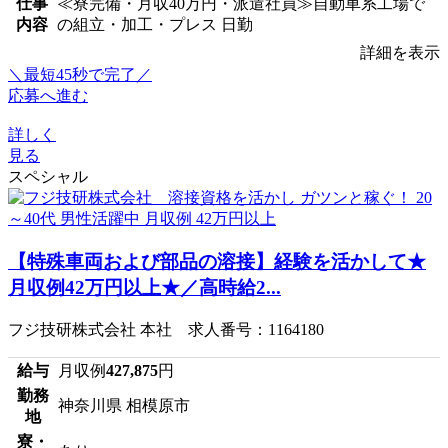
仕事
≪寮完備・月収40万円・派遣社員≫自動車系工場で
内容
の組立・加工・プレス 日勤
詳細を表示
＼最短45秒で完了／
応募へ進む
詳しく
見る
スペシャル
【特殊車両および部品の溶接】経験を活かして★
月収例42万円以上★／高時給2...
フジ技研株式会社 本社 求人番号：1164180
給与
月収例
427,875
円
勤務
神奈川県 相模原市
地
寮・