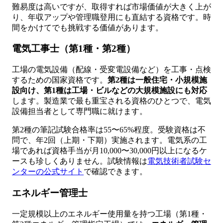
難易度は高いですが、取得すれば市場価値が大きく上が
り、年収アップや管理職登用にも直結する資格です。時
間をかけてでも挑戦する価値があります。
電気工事士（第1種・第2種）
工場の電気設備（配線・受変電設備など）を工事・点検
するための国家資格です。
第2種は一般住宅・小規模施
設向け、第1種は工場・ビルなどの大規模施設にも対応
します。製造業で最も重宝される資格のひとつで、電気
設備担当者として専門職に就けます。
第2種の筆記試験合格率は55〜65%程度。受験資格は不
問で、年2回（上期・下期）実施されます。電気系の工
場であれば資格手当が月10,000〜30,000円以上になるケ
ースも珍しくありません。試験情報は
電気技術者試験セ
ンターの公式サイト
で確認できます。
エネルギー管理士
一定規模以上のエネルギー使用量を持つ工場（第1種・