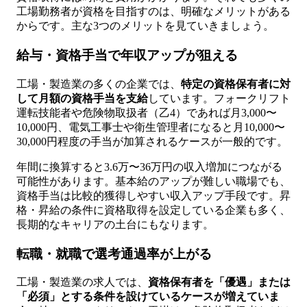
工場勤務者が資格を目指すのは、明確なメリットがある
からです。主な3つのメリットを見ていきましょう。
給与・資格手当で年収アップが狙える
工場・製造業の多くの企業では、
特定の資格保有者に対
して月額の資格手当を支給
しています。フォークリフト
運転技能者や危険物取扱者（乙4）であれば月3,000〜
10,000円、電気工事士や衛生管理者になると月10,000〜
30,000円程度の手当が加算されるケースが一般的です。
年間に換算すると3.6万〜36万円の収入増加につながる
可能性があります。基本給のアップが難しい職場でも、
資格手当は比較的獲得しやすい収入アップ手段です。昇
格・昇給の条件に資格取得を設定している企業も多く、
長期的なキャリアの土台にもなります。
転職・就職で選考通過率が上がる
工場・製造業の求人では、
資格保有者を「優遇」または
「必須」とする条件を設けているケースが増えていま