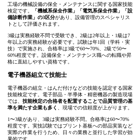
工場の機械設備の保全・メンテナンスに関する国家技能
検定です。
「機械系保全作業」「電気系保全作業」「設
備診断作業」の3区分
があり、設備管理のスペシャリス
トとして評価されます。
3級は実務経験不問で受験でき、2級は2年以上・1級は7
年以上の実務経験が必要です。試験は年1回（学科・実
技）で実施され、合格率は3級で60〜70%、2級で50〜
60%程度です。設備保全・メンテナンス職への転職や昇
格に直結しやすい資格です。
電子機器組立て技能士
電子機器の組立・はんだ付けなどの技能を認定する国家
技能検定です。電子部品・半導体・精密機器の製造現場
では、
技能検定の合格者を配置することで品質管理の基
準を満たす企業も多く
、現場での信頼度が上がります。
1〜3級があり、3級は実務経験不問。合格率は60〜70%
程度です。実技試験ではプリント基板への部品実装など
実際の作業を行うため、日々の業務と並行した学習が効
果的です。