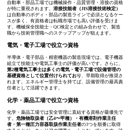
自動車・部品工場では機械操作・品質管理・溶接の資格
が特に重視されます。
溶接技能者（JIS溶接技術検定）
は自動車のボディ・部品の製造ラインで必須となるケー
スが多く、有資格者は転職市場でも高い評価を受けま
す。機械保全技能士・QC検定との組み合わせで、製造
職から技術管理職へのステップアップが狙えます。
電気・電子工場で役立つ資格
半導体・電子部品・精密機器の製造現場では、電子機器
組立て技能士や電気工事士の評価が高いです。さらに、
第2種電気工事士は多くの電気・電子工場で設備管理の
基礎資格として位置付けられており
、早期取得が推奨さ
れます。エネルギー管理士を持てば、設備管理の最高責
任者として活躍できます。
化学・薬品工場で役立つ資格
化学・薬品工場では安全管理に直結する資格が最優先で
す。
危険物取扱者（乙4〜甲種）・有機溶剤作業主任
者・第一種圧力容器取扱作業主任者
の3つを順番に取得