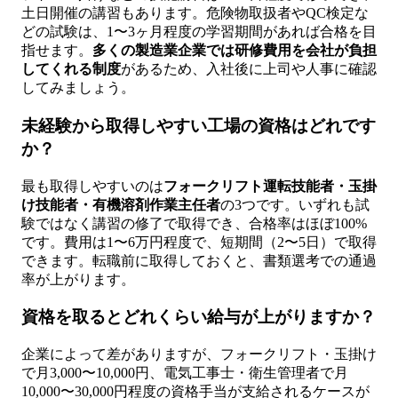
土日開催の講習もあります。危険物取扱者やQC検定な
どの試験は、1〜3ヶ月程度の学習期間があれば合格を目
指せます。
多くの製造業企業では研修費用を会社が負担
してくれる制度
があるため、入社後に上司や人事に確認
してみましょう。
未経験から取得しやすい工場の資格はどれです
か？
最も取得しやすいのは
フォークリフト運転技能者・玉掛
け技能者・有機溶剤作業主任者
の3つです。いずれも試
験ではなく講習の修了で取得でき、合格率はほぼ100%
です。費用は1〜6万円程度で、短期間（2〜5日）で取得
できます。転職前に取得しておくと、書類選考での通過
率が上がります。
資格を取るとどれくらい給与が上がりますか？
企業によって差がありますが、フォークリフト・玉掛け
で月3,000〜10,000円、電気工事士・衛生管理者で月
10,000〜30,000円程度の資格手当が支給されるケースが