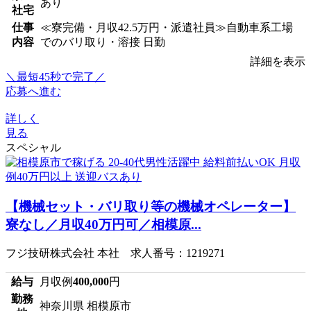
あり
社宅
仕事
≪寮完備・月収42.5万円・派遣社員≫自動車系工場
内容
でのバリ取り・溶接 日勤
詳細を表示
＼最短45秒で完了／
応募へ進む
詳しく
見る
スペシャル
【機械セット・バリ取り等の機械オペレーター】
寮なし／月収40万円可／相模原...
フジ技研株式会社 本社 求人番号：1219271
給与
月収例
400,000
円
勤務
神奈川県 相模原市