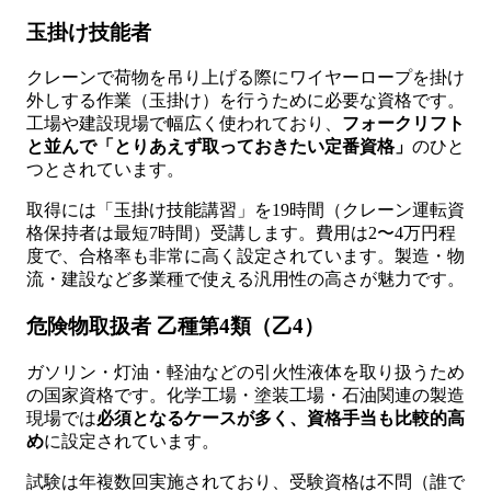
玉掛け技能者
クレーンで荷物を吊り上げる際にワイヤーロープを掛け
外しする作業（玉掛け）を行うために必要な資格です。
工場や建設現場で幅広く使われており、
フォークリフト
と並んで「とりあえず取っておきたい定番資格」
のひと
つとされています。
取得には「玉掛け技能講習」を19時間（クレーン運転資
格保持者は最短7時間）受講します。費用は2〜4万円程
度で、合格率も非常に高く設定されています。製造・物
流・建設など多業種で使える汎用性の高さが魅力です。
危険物取扱者 乙種第4類（乙4）
ガソリン・灯油・軽油などの引火性液体を取り扱うため
の国家資格です。化学工場・塗装工場・石油関連の製造
現場では
必須となるケースが多く、資格手当も比較的高
め
に設定されています。
試験は年複数回実施されており、受験資格は不問（誰で