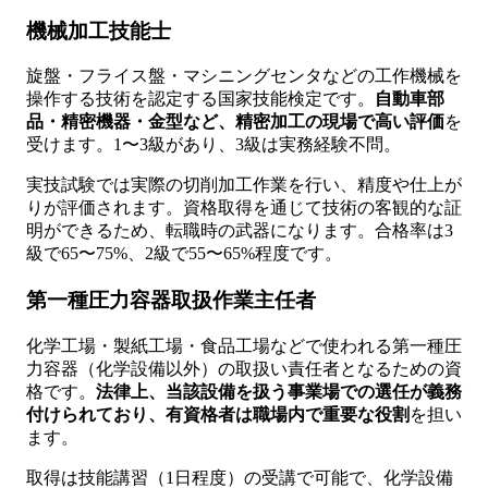
機械加工技能士
旋盤・フライス盤・マシニングセンタなどの工作機械を
操作する技術を認定する国家技能検定です。
自動車部
品・精密機器・金型など、精密加工の現場で高い評価
を
受けます。1〜3級があり、3級は実務経験不問。
実技試験では実際の切削加工作業を行い、精度や仕上が
りが評価されます。資格取得を通じて技術の客観的な証
明ができるため、転職時の武器になります。合格率は3
級で65〜75%、2級で55〜65%程度です。
第一種圧力容器取扱作業主任者
化学工場・製紙工場・食品工場などで使われる第一種圧
力容器（化学設備以外）の取扱い責任者となるための資
格です。
法律上、当該設備を扱う事業場での選任が義務
付けられており、有資格者は職場内で重要な役割
を担い
ます。
取得は技能講習（1日程度）の受講で可能で、化学設備