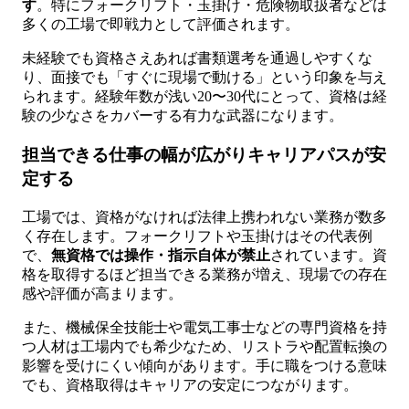
す
。特にフォークリフト・玉掛け・危険物取扱者などは
多くの工場で即戦力として評価されます。
未経験でも資格さえあれば書類選考を通過しやすくな
り、面接でも「すぐに現場で動ける」という印象を与え
られます。経験年数が浅い20〜30代にとって、資格は経
験の少なさをカバーする有力な武器になります。
担当できる仕事の幅が広がりキャリアパスが安
定する
工場では、資格がなければ法律上携われない業務が数多
く存在します。フォークリフトや玉掛けはその代表例
で、
無資格では操作・指示自体が禁止
されています。資
格を取得するほど担当できる業務が増え、現場での存在
感や評価が高まります。
また、機械保全技能士や電気工事士などの専門資格を持
つ人材は工場内でも希少なため、リストラや配置転換の
影響を受けにくい傾向があります。手に職をつける意味
でも、資格取得はキャリアの安定につながります。