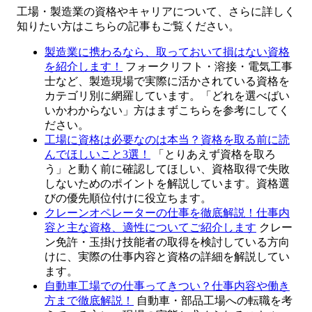
工場・製造業の資格やキャリアについて、さらに詳しく
知りたい方はこちらの記事もご覧ください。
製造業に携わるなら、取っておいて損はない資格
を紹介します！
フォークリフト・溶接・電気工事
士など、製造現場で実際に活かされている資格を
カテゴリ別に網羅しています。「どれを選べばい
いかわからない」方はまずこちらを参考にしてく
ださい。
工場に資格は必要なのは本当？資格を取る前に読
んでほしいこと3選！
「とりあえず資格を取ろ
う」と動く前に確認してほしい、資格取得で失敗
しないためのポイントを解説しています。資格選
びの優先順位付けに役立ちます。
クレーンオペレーターの仕事を徹底解説！仕事内
容と主な資格、適性についてご紹介します
クレー
ン免許・玉掛け技能者の取得を検討している方向
けに、実際の仕事内容と資格の詳細を解説してい
ます。
自動車工場での仕事ってきつい？仕事内容や働き
方まで徹底解説！
自動車・部品工場への転職を考