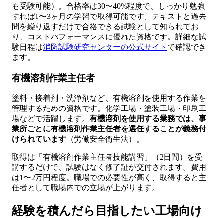
も受験可能）。合格率は30〜40%程度で、しっかり勉強
すれば1〜3ヶ月の学習で取得可能です。テキストと過去
問を繰り返すだけで合格できる試験として知られてお
り、コストパフォーマンスに優れた資格です。詳細な試
験日程は
消防試験研究センターの公式サイト
で確認でき
ます。
有機溶剤作業主任者
塗料・接着剤・洗浄剤など、有機溶剤を使用する作業を
管理するための資格です。化学工場・塗装工場・印刷工
場などで活躍します。
有機溶剤を使用する業務では、事
業所ごとに有機溶剤作業主任者を選任することが義務付
けられています
（労働安全衛生法）。
取得は「有機溶剤作業主任者技能講習」（2日間）を受
講するだけで、試験はなく修了証が交付されます。費用
は1〜2万円程度。職場での必要性が高く、取得すると主
任者として職場内での立場が上がります。
経験を積んだら目指したい工場向け