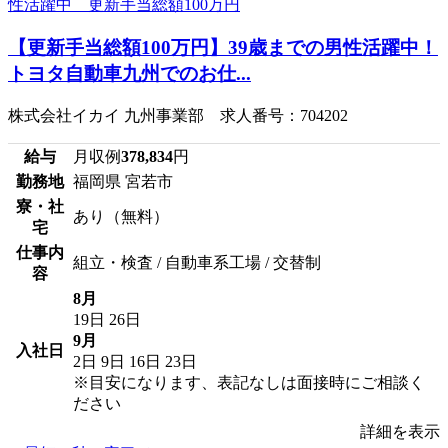
【更新手当総額100万円】39歳までの男性活躍中！
トヨタ自動車九州でのお仕...
株式会社イカイ 九州事業部 求人番号：704202
給与
月収例
378,834
円
勤務地
福岡県 宮若市
寮・社
あり（無料）
宅
仕事内
組立・検査 / 自動車系工場 / 交替制
容
8月
19日
26日
9月
入社日
2日
9日
16日
23日
※目安になります、表記なしは面接時にご相談く
ださい
詳細を表示