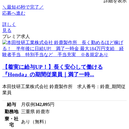
詳細を表示
＼最短45秒で完了／
応募へ進む
詳しく
見る
プレミア求人
【着実に給与UP！】長く安心して働ける
『Honda』の期間従業員｜満了一時...
本田技研工業株式会社 鈴鹿製作所 求人番号：鈴鹿_期間従
業員
給与
月収例
342,095
円
勤務地
三重県 鈴鹿市
寮・社
あり（無料）
宅