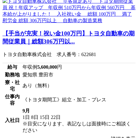
【手当が充実！祝い金100万円】トヨタ自動車の期
間従業員｜総額306万円以...
トヨタ自動車株式会社 求人番号：622681
給与
年収例
5,600,000
円
勤務地
愛知県 豊田市
寮・社
あり（無料）
宅
仕事内
《トヨタ期間工》組立・加工・プレス
容
9月
1日
8日
15日
22日
入社日
※目安になります、表記なしは面接時にご相談く
ださい