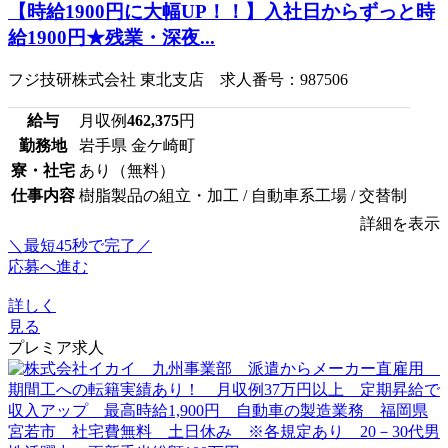
【時給1900円に大幅UP！！】入社日からずっと時
給1900円★残業・深夜...
フジ技研株式会社 東北支店 求人番号：987506
給与
月収例
462,375
円
勤務地
岩手県 金ケ崎町
寮・社宅
あり（無料）
仕事内容
樹脂製品の組立・加工 / 自動車系工場 / 交替制
詳細を表示
＼最短45秒で完了／
応募へ進む
詳しく
見る
プレミア求人