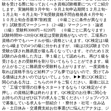
験を受ける際に知っておくべき資格試験概要についてご紹介
します。実施時期３月中旬・９月上旬申込期間１２月上旬~
１月上旬・６月上旬~下旬受験資格不問合格発表４月中旬・
１０月上旬合否基準7割程度 （※級ごとに条件が異なりま
す）試験形式マークシート（2~4級）マークシート・論述
（1級）受験料3080円～8220円 （※級ごとに異なります）
試験時間90~120分QC検定は受験資格がないので、工場系の
資格の中でもハードルが低い資格といえます。QC検定は1級
から4級までの4つの級に分かれますが、1級は2次試験までの
受験が課され難易度が最も高くなっています。そのため１次
試験のみ合格した方は、準１級として認められ、再び１級を
受けるときの受験料を割り引いてもらうことができます。級
が上がるごとに難易度や受験料も上がりますが、一度資格を
取れば資格手当など給料アップも夢ではないので、受けてみ
る価値は大きいのではないでしょうか。▶▶更にQC検定に
関心のある方は、こちらのＨＰをご覧ください。最後に以上
で「工場で管理の仕事をスタートするなら！QC検定がイチ
押し」の資格記事は終わります。QC検定のお仕事に関心を
お持ちの方はぜひ以下の求人をご覧ください！ジョブハウス
で募集している求人を一部紹介！・寮付き・社宅・住み込
み・土日休み・交通費支給お仕事選びに悩んだアナタは、ジ