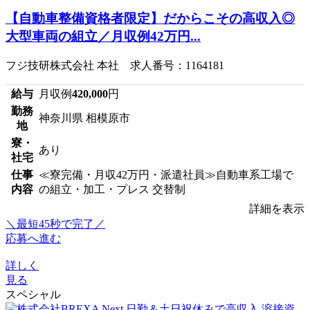
【自動車整備資格者限定】だからこその高収入◎
大型車両の組立／月収例42万円...
フジ技研株式会社 本社 求人番号：1164181
給与
月収例
420,000
円
勤務
神奈川県 相模原市
地
寮・
あり
社宅
仕事
≪寮完備・月収42万円・派遣社員≫自動車系工場で
内容
の組立・加工・プレス 交替制
詳細を表示
＼最短45秒で完了／
応募へ進む
詳しく
見る
スペシャル