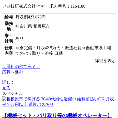
フジ技研株式会社 本社 求人番号：1164180
給与
月収例
427,875
円
勤務
神奈川県 相模原市
地
寮・
あり
社宅
仕事
≪寮完備・月収42.5万円・派遣社員≫自動車系工場
内容
でのバリ取り・溶接 日勤
詳細を表示
＼最短45秒で完了／
応募へ進む
詳しく
見る
スペシャル
【機械セット・バリ取り等の機械オペレーター】