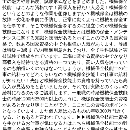
士の魅力や難易度、試験形式などをまとめました。機械保全
技能士はこんな資格です！高収入を得たい人必見！機械保全
というとどのような作業を想像しますか？機械保全は機械の
故障・劣化を事前に予防し、正常に動くように機械を保全す
る仕事です。そこで機械保全をするのに役立つのが機械保全
技能士になります。機械保全技能士とは機械の保全・メンテ
ナンスに関する知識と技能があると示すことのできる国家資
格で、数ある国家資格の中でも根強い人気があります。等級
は特級～3級までの4種類用意されており、全て学科試験と実
技試験で構成されています。工場に関する資格の中でかなり
高収入を期待できる資格の一つであり、高い人気を誇ってい
るのも納得いくのではないでしょうか。機械保全技能士の仕
事の給料ってどれくらいなの？機械保全技能士の仕事の給料
が知りたい！先ほど機械保全技能士の資格を持っていたら高
収入が見込めると言いましたが、それでは実際どのくらいの
給料になるのかをご説明します。一般職の時給機械保全技能
士の時給1200円2500円以上のように、機械保全技能士の資格
があるとかなり稼ぐことができ、ここがこの資格のポイント
となっています。また個人差はあるものの年収300万円近く
なることもあると言われています。▶▶機械保全技能士資格
を生かせるお仕事が気になる方はこちら機械保全技能士の難
易度・合格率・勉強方法ってどんな感じ？機械保全技能士を