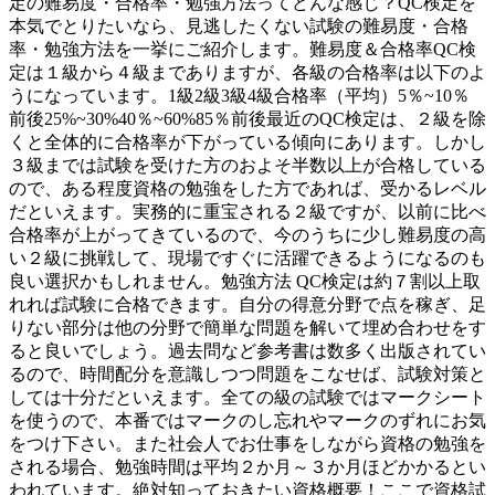
定の難易度・合格率・勉強方法ってどんな感じ？QC検定を
本気でとりたいなら、見逃したくない試験の難易度・合格
率・勉強方法を一挙にご紹介します。難易度＆合格率QC検
定は１級から４級までありますが、各級の合格率は以下のよ
うになっています。1級2級3級4級合格率（平均）5％~10％
前後25%~30%40％~60%85％前後最近のQC検定は、２級を除
くと全体的に合格率が下がっている傾向にあります。しかし
３級までは試験を受けた方のおよそ半数以上が合格している
ので、ある程度資格の勉強をした方であれば、受かるレベル
だといえます。実務的に重宝される２級ですが、以前に比べ
合格率が上がってきているので、今のうちに少し難易度の高
い２級に挑戦して、現場ですぐに活躍できるようになるのも
良い選択かもしれません。勉強方法 QC検定は約７割以上取
れれば試験に合格できます。自分の得意分野で点を稼ぎ、足
りない部分は他の分野で簡単な問題を解いて埋め合わせをす
ると良いでしょう。過去問など参考書は数多く出版されてい
るので、時間配分を意識しつつ問題をこなせば、試験対策と
しては十分だといえます。全ての級の試験ではマークシート
を使うので、本番ではマークのし忘れやマークのずれにお気
をつけ下さい。また社会人でお仕事をしながら資格の勉強を
される場合、勉強時間は平均２か月～３か月ほどかかるとい
われています。絶対知っておきたい資格概要！ここで資格試