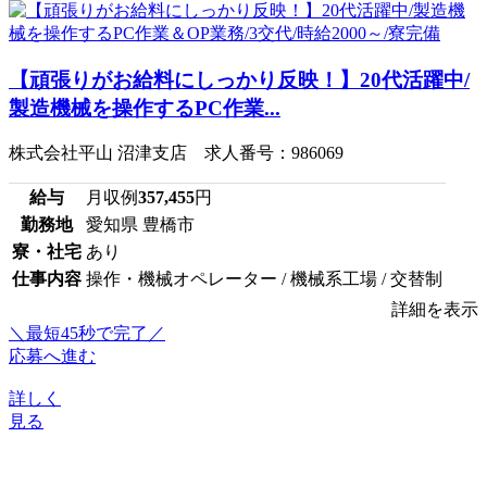
【頑張りがお給料にしっかり反映！】20代活躍中/
製造機械を操作するPC作業...
株式会社平山 沼津支店 求人番号：986069
給与
月収例
357,455
円
勤務地
愛知県 豊橋市
寮・社宅
あり
仕事内容
操作・機械オペレーター / 機械系工場 / 交替制
詳細を表示
＼最短45秒で完了／
応募へ進む
詳しく
見る