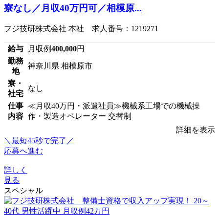
寮なし／月収40万円可／相模原...
フジ技研株式会社 本社 求人番号：1219271
給与
月収例
400,000
円
勤務
神奈川県 相模原市
地
寮・
なし
社宅
仕事
≪月収40万円・派遣社員≫機械系工場での機械操
内容
作・製造オペレーター 交替制
詳細を表示
＼最短45秒で完了／
応募へ進む
詳しく
見る
スペシャル