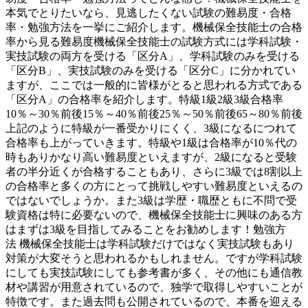
本気でとりたいなら、見逃したくない試験の難易度・合格
率・勉強方法を一挙にご紹介します。機械保全技能士の合格
率から見る難易度機械保全技能士の試験方式には学科試験・
実技試験の両方を受ける「区分A」、学科試験のみを受ける
「区分B」、実技試験のみを受ける「区分C」に分かれてい
ますが、ここでは一般的に皆様がとると思われる方式である
「区分A」の合格率を紹介します。特級1級2級3級合格率
10％～30％前後15％～40％前後25％～50％前後65～80％前後
上記のように特級が一番受かりにくく、3級になるにつれて
合格率も上がっていきます。特級や1級は合格率が10％代の
時もありかなり高い難易度といえますが、2級になると受験
者の半分近くが合格することもあり、さらに3級では8割以上
の合格率と多くの方にとって挑戦しやすい難易度といえるの
ではないでしょうか。また3級は学歴・職歴ともに不問で受
験資格は特に必要ないので、機械保全技能士に興味のある方
はまずは3級を目指してみることをお勧めします！勉強方
法 機械保全技能士は学科試験だけではなく実技試験もあり
対策が大変そうと思われるかもしれません。ですが学科試験
にしても実技試験にしても参考書が多く、その他にも通信教
材や講習が用意されているので、独学で取得しやすいことが
特徴です。また過去問も公開されているので、本番を迎える