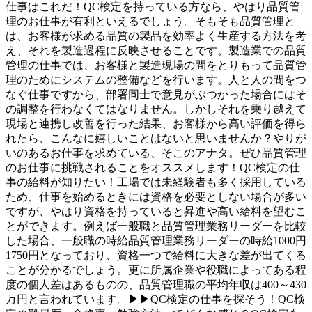
仕事はこれだ！QC検定を持っている方なら、やはり品質管
理のお仕事が有利といえるでしょう。そもそも品質管理と
は、お客様が求める品質の製品を効率よく生産する方法を考
え、それを製造過程に反映させることです。製造業での品質
管理の仕事では、お客様と製造現場の間をとりもって品質管
理のためにシステムの整備などを行います。人と人の間をつ
なぐ仕事ですから、部署同士で意見がぶつかった場合にはそ
の調整を行わなくてはなりません。しかしそれを乗り越えて
現場と連携し改善を行った結果、お客様から高い評価を得ら
れたら、こんなに嬉しいことはないと思いませんか？やりが
いのあるお仕事を求めている、そこのアナタ。ぜひ品質管理
のお仕事に挑戦されることをオススメします！QC検定の仕
事の給料が知りたい！工場では未経験者も多く採用している
ため、仕事を始めるときには資格を必要としない場合が多い
ですが、やはり資格を持っていると昇進や高い給料を望むこ
とができます。例えば一般職と品質管理業務リーダーを比較
した場合、一般職の時給品質管理業務リーダーの時給1000円
1750円となっており、資格一つで給料に大きな差が出てくる
ことが分かるでしょう。更に所属企業や役職によってある程
度の個人差はあるものの、品質管理職の平均年収は400～430
万円と言われています。▶▶QC検定の仕事を探そう！QC検