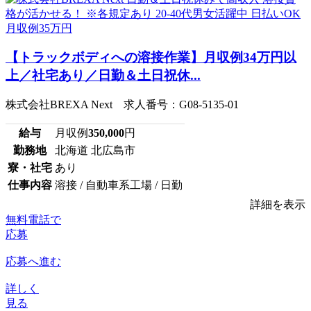
【トラックボディへの溶接作業】月収例34万円以
上／社宅あり／日勤＆土日祝休...
株式会社BREXA Next 求人番号：G08-5135-01
給与
月収例
350,000
円
勤務地
北海道 北広島市
寮・社宅
あり
仕事内容
溶接 / 自動車系工場 / 日勤
詳細を表示
無料電話で
応募
応募へ進む
詳しく
見る