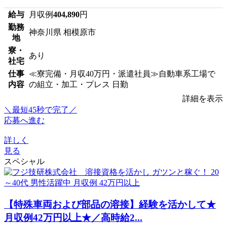
給与
月収例
404,890
円
勤務
神奈川県 相模原市
地
寮・
あり
社宅
仕事
≪寮完備・月収40万円・派遣社員≫自動車系工場で
内容
の組立・加工・プレス 日勤
詳細を表示
＼最短45秒で完了／
応募へ進む
詳しく
見る
スペシャル
【特殊車両および部品の溶接】経験を活かして★
月収例42万円以上★／高時給2...