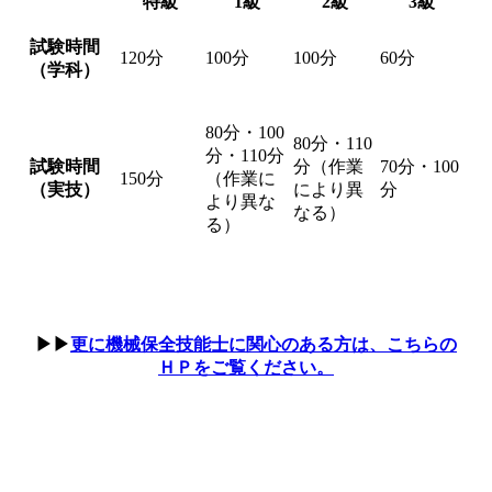
特級
1級
2級
3級
試験時間
120分
100分
100分
60分
（学科）
80分・100
80分・110
分・110分
試験時間
分（作業
70分・100
150分
（作業に
（実技）
により異
分
より異な
なる）
る）
▶▶
更に機械保全技能士に関心のある方は、こちらの
ＨＰをご覧ください。