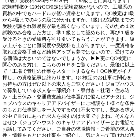
（1級）受験料3080円～8220円 （※級ごとに異なります）
試験時間90~120分QC検定は受験資格がないので、工場系の
資格の中でもハードルが低い資格といえます。QC検定は1級
から4級までの4つの級に分かれますが、1級は2次試験までの
受験が課され難易度が最も高くなっています。そのため１次
試験のみ合格した方は、準１級として認められ、再び１級を
受けるときの受験料を割り引いてもらうことができます。級
が上がるごとに難易度や受験料も上がりますが、一度資格を
取れば資格手当など給料アップも夢ではないので、受けてみ
る価値は大きいのではないでしょうか。▶▶更にQC検定に
関心のある方は、こちらのＨＰをご覧ください。最後に以上
で「工場で管理の仕事をスタートするなら！QC検定がイチ
押し」の資格記事は終わります。QC検定のお仕事に関心を
お持ちの方はぜひ以下の求人をご覧ください！ジョブハウス
で募集している求人を一部紹介！・寮付き・社宅・住み込
み・土日休み・交通費支給お仕事選びに悩んだアナタは、ジ
ョブハウスのキャリアアドバイザーにご相談を！様々な条件
のもとお仕事探しを一人でするのは不安ですし、数ある求人
の中で自分にあった求人を探すのは大変ですよね。そんな方
はぜひ《ジョブハウス》のキャリアアドバイザーとお電話で
お話してみてください。ご自身の求職情報・ご希望の求人条
件・情報をもとにお仕事をご紹介し、気に入って頂ければ代