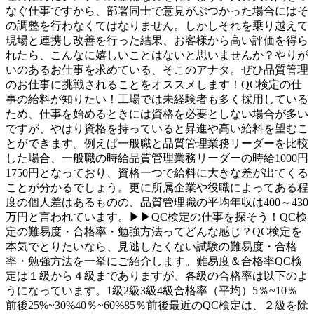
なぐ仕事ですから、部署同士で意見がぶつかった場合にはそ
の調整を行わなくてはなりません。しかしそれを乗り越えて
現場と連携し改善を行った結果、お客様から高い評価を得ら
れたら、こんなに嬉しいことはないと思いませんか？やりが
いのあるお仕事を求めている、そこのアナタ。ぜひ品質管理
のお仕事に挑戦されることをオススメします！QC検定の仕
事の給料が知りたい！工場では未経験者も多く採用している
ため、仕事を始めるときには資格を必要としない場合が多い
ですが、やはり資格を持っていると昇進や高い給料を望むこ
とができます。例えば一般職と品質管理業務リーダーを比較
した場合、一般職の時給品質管理業務リーダーの時給1000円
1750円となっており、資格一つで給料に大きな差が出てくる
ことが分かるでしょう。更に所属企業や役職によってある程
度の個人差はあるものの、品質管理職の平均年収は400～430
万円と言われています。▶▶QC検定の仕事を探そう！QC検
定の難易度・合格率・勉強方法ってどんな感じ？QC検定を
本気でとりたいなら、見逃したくない試験の難易度・合格
率・勉強方法を一挙にご紹介します。難易度＆合格率QC検
定は１級から４級までありますが、各級の合格率は以下のよ
うになっています。1級2級3級4級合格率（平均）5％~10％
前後25%~30%40％~60%85％前後最近のQC検定は、２級を除