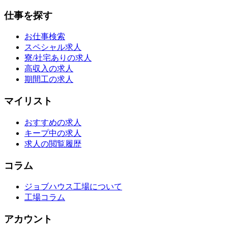
仕事を探す
お仕事検索
スペシャル求人
寮/社宅ありの求人
高収入の求人
期間工の求人
マイリスト
おすすめの求人
キープ中の求人
求人の閲覧履歴
コラム
ジョブハウス工場について
工場コラム
アカウント