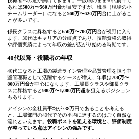
役職者への道が開けてきます。一般職のまま30代前半で
あれば
500万〜560万円台
が目安ですが、班長（現場の小
チームリーダー）になると
560万〜620万円台
に上がるこ
とが多いです。
係長クラスに昇格すると
650万〜700万円台
が視野に入り
ます。30代はキャリアの分岐点であり、技能資格の取得
や評価実績によって年収の差が広がり始める時期です。
40代以降・役職者の年収
40代になると工場の製造ライン管理や品質管理を担う中
堅管理職として活躍するケースが増え、年収は
700万〜
800万円台
が中心になります。工場長クラスや部長クラ
スに昇格すると
900万〜1,000万円超
を狙えるポジション
もあります。
アイシンの全社員平均が738万円であることを考える
と、工場部門の40代でその平均に達するのはごく自然な
流れといえます。
役職ポストを狙える環境と、評価制度
が整っている点はアイシンの強みです。