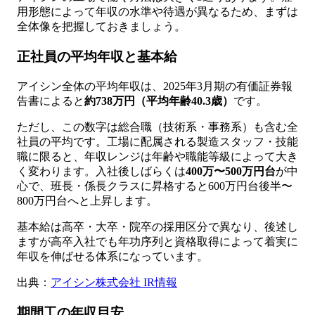
用形態によって年収の水準や待遇が異なるため、まずは
全体像を把握しておきましょう。
正社員の平均年収と基本給
アイシン全体の平均年収は、2025年3月期の有価証券報
告書によると
約738万円（平均年齢40.3歳）
です。
ただし、この数字は総合職（技術系・事務系）も含む全
社員の平均です。工場に配属される製造スタッフ・技能
職に限ると、年収レンジは年齢や職能等級によって大き
く変わります。入社後しばらくは
400万〜500万円台
が中
心で、班長・係長クラスに昇格すると600万円台後半〜
800万円台へと上昇します。
基本給は高卒・大卒・院卒の採用区分で異なり、後述し
ますが高卒入社でも年功序列と資格取得によって着実に
年収を伸ばせる体系になっています。
出典：
アイシン株式会社 IR情報
期間工の年収目安