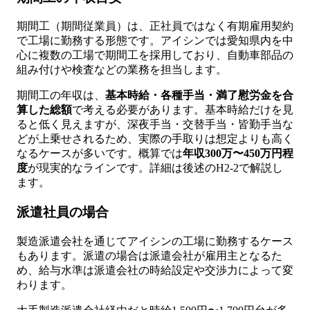
期間工（期間従業員）は、正社員ではなく有期雇用契約
で工場に勤務する形態です。アイシンでは愛知県内を中
心に複数の工場で期間工を採用しており、自動車部品の
組み付けや検査などの業務を担当します。
期間工の年収は、
基本時給・各種手当・満了慰労金を合
算した総額
で考える必要があります。基本時給だけを見
ると低く見えますが、深夜手当・交替手当・皆勤手当な
どが上乗せされるため、実際の手取りは想定よりも高く
なるケースが多いです。概算では
年収300万〜450万円程
度
が現実的なラインです。詳細は後述のH2-2で解説し
ます。
派遣社員の場合
製造派遣会社を通じてアイシンの工場に勤務するケース
もあります。派遣の場合は派遣会社が雇用主となるた
め、給与水準は派遣会社の時給設定や交渉力によって変
わります。