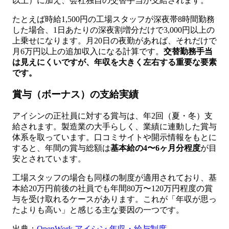
以上）に加え、会社独自の交替手当が支給されます。
たとえば時給1,500円の工場スタッフが深夜帯8時間勤務
した場合、1日あたりの深夜割増分だけで3,000円以上の
上乗せになります。月20日の夜勤があれば、それだけで
月6万円以上の追加収入になる計算です。
交替勤務手当
は見えにくいですが、年収を大きく左右する重要な要素
です。
賞与（ボーナス）の支給実績
アイシンの正社員に対する賞与は、年2回（夏・冬）支
給されます。製造業の大手らしく、業績に連動した賞与
体系を取っています。口コミサイトや開示情報をもとに
すると、年間の賞与総額は
基本給の4〜6ヶ月分程度
が目
安とされています。
工場スタッフの場合も同様の制度が適用されており、基
本給20万円前後の社員でも年間80万〜120万円程度の賞
与を受け取れるケースがあります。これが「年収が思っ
たよりも高い」と感じる主な要因の一つです。
出典：
OpenWork アイシン 年収・給与制度