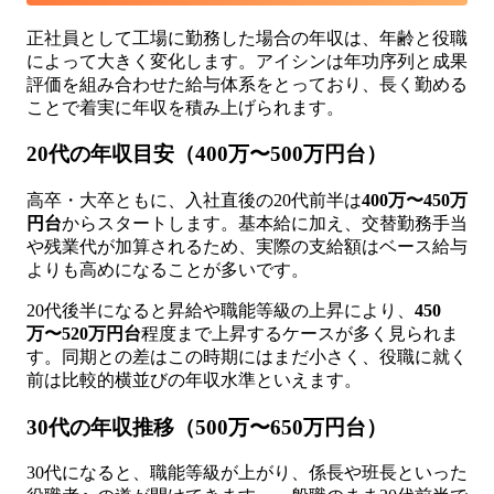
正社員として工場に勤務した場合の年収は、年齢と役職
によって大きく変化します。アイシンは年功序列と成果
評価を組み合わせた給与体系をとっており、長く勤める
ことで着実に年収を積み上げられます。
20代の年収目安（400万〜500万円台）
高卒・大卒ともに、入社直後の20代前半は
400万〜450万
円台
からスタートします。基本給に加え、交替勤務手当
や残業代が加算されるため、実際の支給額はベース給与
よりも高めになることが多いです。
20代後半になると昇給や職能等級の上昇により、
450
万〜520万円台
程度まで上昇するケースが多く見られま
す。同期との差はこの時期にはまだ小さく、役職に就く
前は比較的横並びの年収水準といえます。
30代の年収推移（500万〜650万円台）
30代になると、職能等級が上がり、係長や班長といった