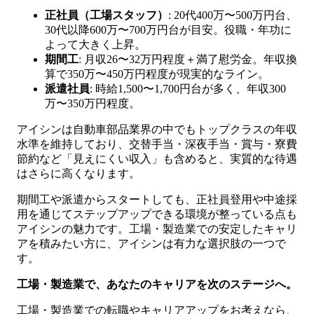
正社員（工場スタッフ）
: 20代400万〜500万円台、
30代以降600万〜700万円台が目安。役職・年功に
よって大きく上昇。
期間工
: 月収26〜32万円程度＋満了慰労金。年収換
算で350万〜450万円程度が現実的なライン。
派遣社員
: 時給1,500〜1,700円台が多く、年収300
万〜350万円程度。
アイシンは自動車部品業界の中でもトップクラスの年収
水準を維持しており、交替手当・深夜手当・賞与・寮費
節約など「見えにくい収入」も含めると、実質的な待遇
はさらに高くなります。
期間工や派遣からスタートしても、正社員登用や中途採
用を通じてステップアップできる環境が整っている点も
アイシンの魅力です。工場・製造業での安定したキャリ
アを積みたい方に、アイシンは有力な選択肢の一つで
す。
工場・製造業で、あなたのキャリアを次のステージへ。
工場・製造業での転職やキャリアアップをお考えなら、