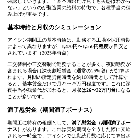
確認していきます。「基本時給だけ見ても実態はわから
ない」というのが製造業の給料の特徴で、各種手当の積
み上げが重要です。
基本時給と月収のシミュレーション
アイシン期間工の基本時給は、勤務する工場や採用時期
によって異なりますが、
1,470円〜1,550円程度
が目安と
されています（2025年時点）。
二交替制や三交替制で勤務することが多く、夜間勤務が
含まれる場合は深夜割増賃金（通常の25%増）が加算さ
れます。月間の所定労働時間を約160時間として計算す
ると、基本賃金だけで月22〜25万円程度です。これに深
夜手当や残業代が加わると、
月収は26〜32万円台
になる
ことが多いです。
満了慰労金（期間満了ボーナス）
期間工に特有の報酬として、
満了慰労金（期間満了ボー
ナス）
があります。これは契約期間を全うした際に支給
される一時金で、アイシンでは勤続月数に応じて算出さ