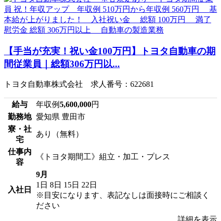
【手当が充実！祝い金100万円】トヨタ自動車の期
間従業員｜総額306万円以...
トヨタ自動車株式会社 求人番号：622681
給与
年収例
5,600,000
円
勤務地
愛知県 豊田市
寮・社
あり（無料）
宅
仕事内
《トヨタ期間工》組立・加工・プレス
容
9月
1日
8日
15日
22日
入社日
※目安になります、表記なしは面接時にご相談く
ださい
詳細を表示