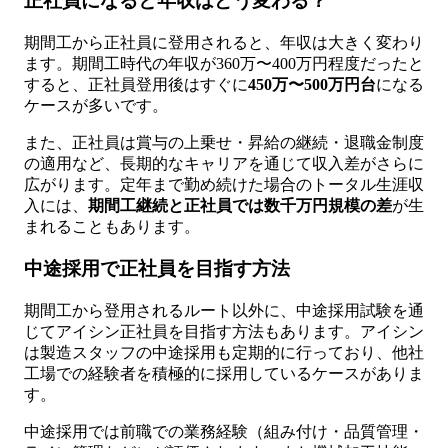
正社員になると年収はどう変わる？
期間工から正社員に登用されると、年収は大きく変わり
ます。期間工時代の年収が360万〜400万円程度だったと
すると、正社員登用後はすぐに
450万〜500万円台
になる
ケースが多いです。
また、正社員は賞与の上乗せ・昇給の継続・退職金制度
の適用など、長期的なキャリアを通じて収入差がさらに
広がります。定年まで勤め続けた場合のトータル生涯収
入には、
期間工継続と正社員では数千万円規模の差
が生
まれることもあります。
中途採用で正社員を目指す方法
期間工から登用されるルート以外に、中途採用試験を通
じてアイシン正社員を目指す方法もあります。アイシン
は製造スタッフの中途採用も定期的に行っており、他社
工場での経験者を積極的に採用しているケースがありま
す。
中途採用では前職での業務経験（組み付け・品質管理・