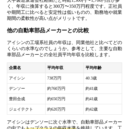
大手製造派遣会社経由だと時給1,500円〜1,700円台が多
く、年収に換算すると300万〜350万円程度です。正社員
や期間工に比べると安定性は低いものの、勤務地や就業
期間の柔軟性が高い点がメリットです。
他の自動車部品メーカーとの比較
アイシンの工場系社員の年収は、同業他社と比べてどの
くらいの水準なのでしょうか。参考として、主要な自動
車部品メーカーとの全社員平均年収を比較します。
企業名
平均年収
平均年齢
アイシン
738万円
40.3歳
デンソー
約760万円
約41歳
豊田合成
約650万円
約41歳
ジェイテクト
約620万円
約42歳
アイシンはデンソーに次ぐ水準で、自動車部品メーカー
の中でも
トップクラスの年収水準
を維持しています。工