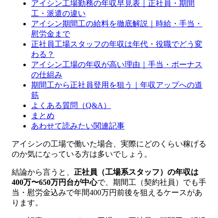
アイシン工場勤務の年収早見表｜正社員・期間
工・派遣の違い
アイシン期間工の給料を徹底解説｜時給・手当・
慰労金まで
正社員工場スタッフの年収は年代・役職でどう変
わる？
アイシン工場の年収が高い理由｜手当・ボーナス
の仕組み
期間工から正社員登用を狙う｜年収アップへの道
筋
よくある質問（Q&A）
まとめ
あわせて読みたい関連記事
アイシンの工場で働いた場合、実際にどのくらい稼げる
のか気になっている方は多いでしょう。
結論から言うと、
正社員（工場系スタッフ）の年収は
400万〜650万円台が中心
で、期間工（契約社員）でも手
当・慰労金込みで年間400万円前後を狙えるケースがあ
ります。