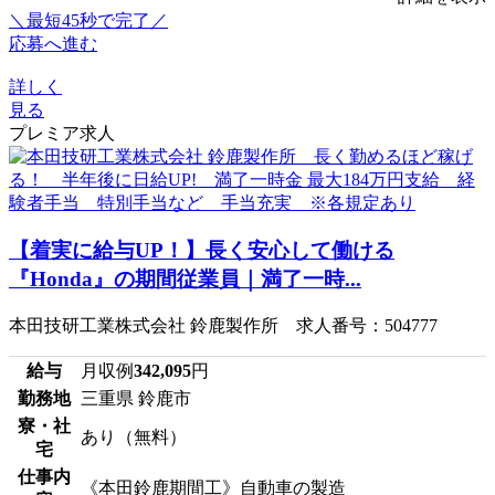
＼最短45秒で完了／
応募へ進む
詳しく
見る
プレミア求人
【着実に給与UP！】長く安心して働ける
『Honda』の期間従業員｜満了一時...
本田技研工業株式会社 鈴鹿製作所 求人番号：504777
給与
月収例
342,095
円
勤務地
三重県 鈴鹿市
寮・社
あり（無料）
宅
仕事内
《本田鈴鹿期間工》自動車の製造