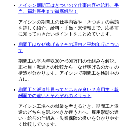
アイシン期間工はきついの？仕事内容や給料、手
当、福利厚生まで徹底解説！
アイシンの期間工の仕事内容や「きつさ」の実態
を詳しく紹介。給料・手当・寮情報まで、応募前
に知っておきたいポイントをまとめています。
期間工はなぜ稼げる？その理由と平均年収につい
て
期間工の平均年収380〜500万円の仕組みを解説。
正社員・派遣との比較から「なぜ稼げるのか」の
構造が分かります。アイシンで期間工を検討中の
方に。
期間工と派遣社員ってどちらが良い？雇用主・報
酬面での違いとそれぞれのメリット
アイシン工場への就業を考えるとき、期間工と派
遣のどちらを選ぶべきか迷う方へ。雇用形態の違
い・給与の仕組み・失業保険の扱いを分かりやす
く比較しています。