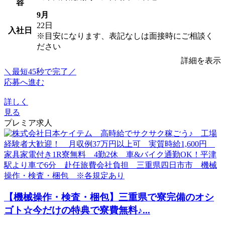
容
9月
22日
入社日
※目安になります、表記なしは面接時にご相談く
ださい
詳細を表示
＼最短45秒で完了／
応募へ進む
詳しく
見る
プレミア求人
【機械操作・検査・梱包】三重県で寮完備のオシ
ゴト☆今だけの特典で寮費無料♪...