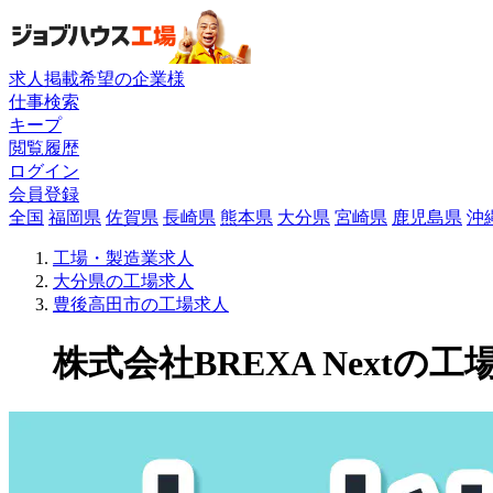
求人掲載希望の企業様
仕事検索
キープ
閲覧履歴
ログイン
会員登録
全国
福岡県
佐賀県
長崎県
熊本県
大分県
宮崎県
鹿児島県
沖
工場・製造業求人
大分県の工場求人
豊後高田市の工場求人
株式会社BREXA Nextの工場求人