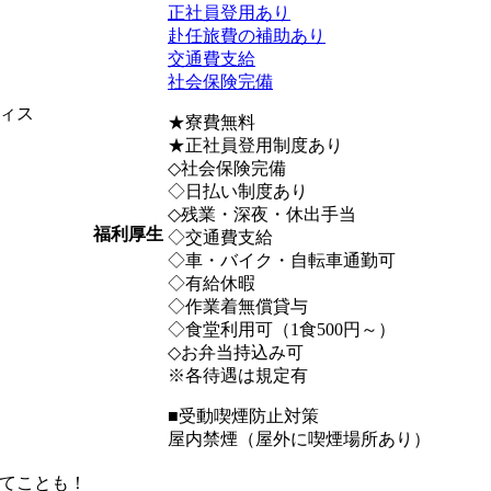
正社員登用あり
赴任旅費の補助あり
交通費支給
社会保険完備
ィス
★寮費無料
★正社員登用制度あり
◇社会保険完備
◇日払い制度あり
◇残業・深夜・休出手当
福利厚生
◇交通費支給
◇車・バイク・自転車通勤可
◇有給休暇
◇作業着無償貸与
◇食堂利用可（1食500円～）
◇お弁当持込み可
※各待遇は規定有
■受動喫煙防止対策
屋内禁煙（屋外に喫煙場所あり）
てことも！