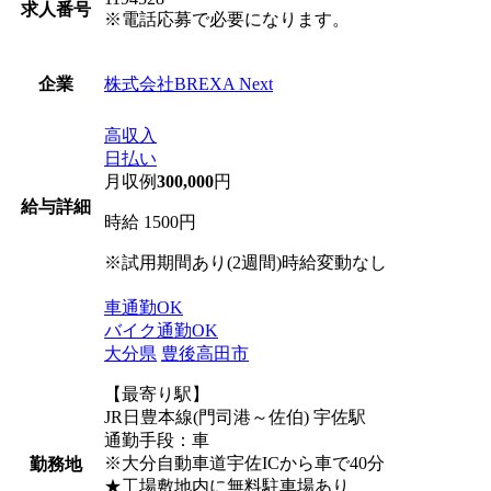
求人番号
※電話応募で必要になります。
株式会社BREXA Next
企業
高収入
日払い
月収例
300,000
円
給与詳細
時給 1500円
※試用期間あり(2週間)時給変動なし
車通勤OK
バイク通勤OK
大分県
豊後高田市
【最寄り駅】
JR日豊本線(門司港～佐伯) 宇佐駅
通勤手段：車
※大分自動車道宇佐ICから車で40分
勤務地
★工場敷地内に無料駐車場あり