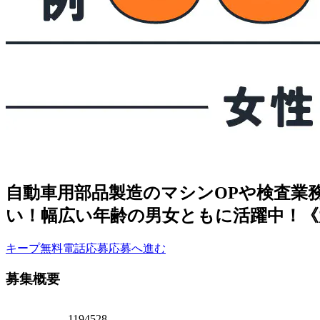
自動車用部品製造のマシンOPや検査業務
い！幅広い年齢の男女ともに活躍中！《
キープ
無料電話応募
応募へ進む
募集概要
1194528