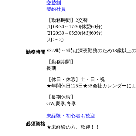
交替制
契約社員
【勤務時間】2交替
[1] 08:30～17:30(休憩60分)
[2] 20:30～05:30(休憩60分)
[3] :～:()
※22時～5時は深夜勤務のため18歳以上
勤務時間
【勤務期間】
長期
【休日・休暇】土・日・祝
★年間休日125日★※会社カレンダーに
【長期休暇】
GW,夏季,冬季
未経験・初心者も歓迎
必須資格
★未経験の方、歓迎！！