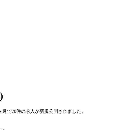
)
こ1ヶ月で70件の求人が新規公開されました。
い。