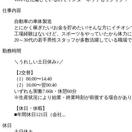
仕事内容
自動車の車体製造
とにかく稼ぎたい!お金を貯めたい!そんな方にイチオシで
工場経験はないけど、スポーツをやっていたから体力に
20～30代の若手男性スタッフが多数活躍している職場です♪
勤務時間
＼うれしい土日休み♪／
【2交替】
（1）06:00〜14:40
（2）16:00〜翌00:40
いずれも実働7.66h・休憩60分
※生産状況により始業・終業時刻が前後する場合があり
【休日・休暇】
■年間休日121日（会社...
休日
土日休み