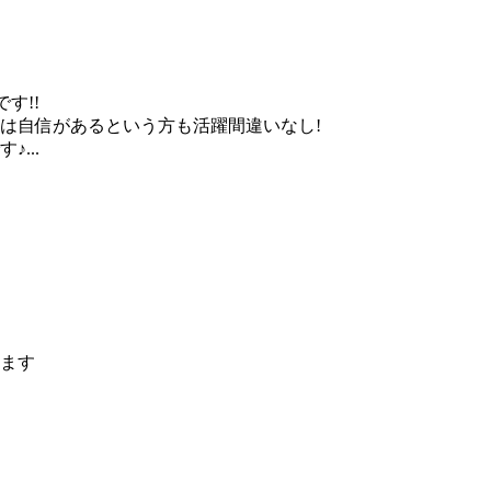
す!!
は自信があるという方も活躍間違いなし!
...
ます