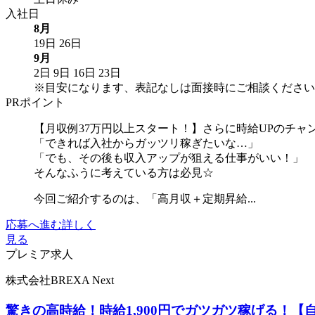
入社日
8月
19日
26日
9月
2日
9日
16日
23日
※目安になります、表記なしは面接時にご相談ください
PRポイント
【月収例37万円以上スタート！】さらに時給UPのチャ
「できれば入社からガッツリ稼ぎたいな…」
「でも、その後も収入アップが狙える仕事がいい！」
そんなふうに考えている方は必見☆
今回ご紹介するのは、「高月収＋定期昇給...
応募へ進む
詳しく
見る
プレミア求人
株式会社BREXA Next
驚きの高時給！時給1,900円でガツガツ稼げる！【