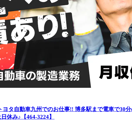
トヨタ自動車九州でのお仕事!! 博多駅まで電車で30
み♪【464-3224】