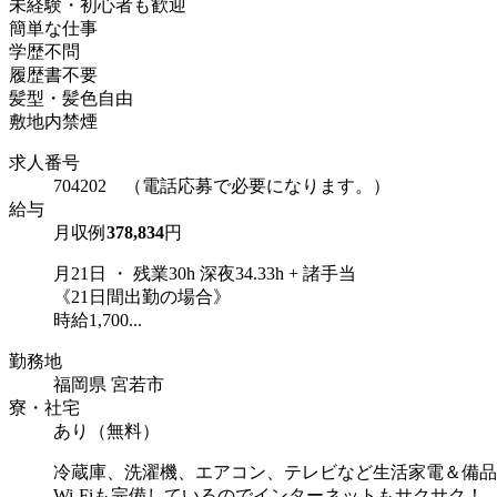
未経験・初心者も歓迎
簡単な仕事
学歴不問
履歴書不要
髪型・髪色自由
敷地内禁煙
求人番号
704202 （電話応募で必要になります。）
給与
月収例
378,834
円
月21日 ・ 残業30h 深夜34.33h + 諸手当
《21日間出勤の場合》
時給1,700...
勤務地
福岡県 宮若市
寮・社宅
あり（無料）
冷蔵庫、洗濯機、エアコン、テレビなど生活家電＆備品
Wi-Fiも完備しているのでインターネットもサクサク！