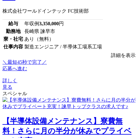
株式会社ワールドインテック FC技術部
給与
年収例
3,350,000
円
勤務地
長崎県 諫早市
寮・社宅
あり（無料）
仕事内容
製造エンジニア / 半導体工場系工場
詳細を表示
＼最短45秒で完了／
応募へ進む
詳しく
見る
スペシャル
【半導体設備メンテナンス】寮費無
料！さらに月の半分が休みでプライベ