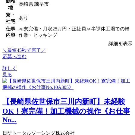
勤務
長崎県 諫早市
地
寮・
あり
社宅
仕事
≪寮完備・月収25万円・正社員≫半導体工場での軽
内容
作業・ピッキング
詳細を表示
＼最短45秒で完了／
応募へ進む
詳しく
見る
【長崎県佐世保市三川内新町】未経験
OK！寮完備！加工機械の操作《お仕事
No...
日研トータルソーシング株式会社