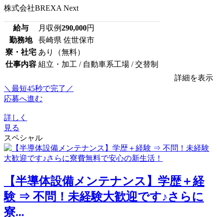
株式会社BREXA Next
給与
月収例
290,000
円
勤務地
長崎県 佐世保市
寮・社宅
あり（無料）
仕事内容
組立・加工 / 自動車系工場 / 交替制
詳細を表示
＼最短45秒で完了／
応募へ進む
詳しく
見る
スペシャル
【半導体設備メンテナンス】学歴＋経
験 ⇒ 不問！未経験大歓迎です♪さらに
寮...