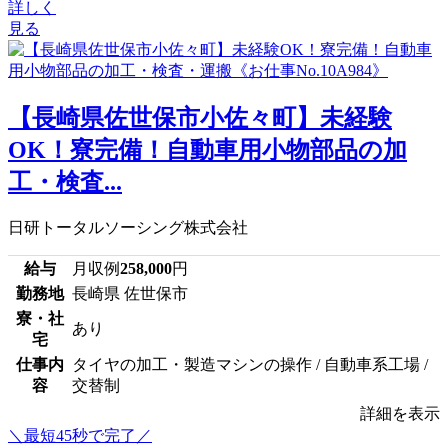
詳しく
見る
【長崎県佐世保市小佐々町】未経験
OK！寮完備！自動車用小物部品の加
工・検査...
日研トータルソーシング株式会社
給与
月収例
258,000
円
勤務地
長崎県 佐世保市
寮・社
あり
宅
仕事内
タイヤの加工・製造マシンの操作 / 自動車系工場 /
容
交替制
詳細を表示
＼最短45秒で完了／