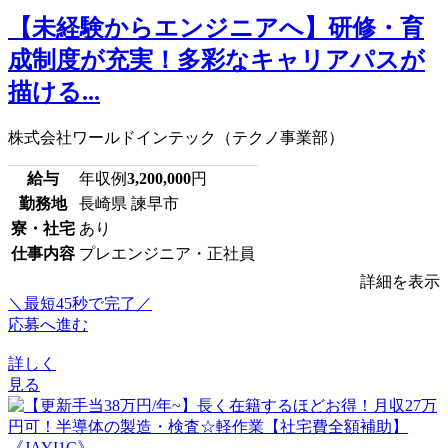
【未経験からエンジニアへ】研修・育
成制度が充実！多彩なキャリアパスが
描ける...
株式会社ワールドインテック（テクノ事業部）
給与
年収例
3,200,000
円
勤務地
長崎県 諫早市
寮・社宅
あり
仕事内容
プレエンジニア・正社員
詳細を表示
＼最短45秒で完了／
応募へ進む
詳しく
見る