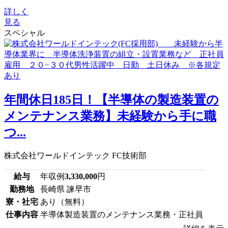
詳しく
見る
スペシャル
年間休日185日！【半導体の製造装置の
メンテナンス業務】未経験から手に職
つ...
株式会社ワールドインテック FC技術部
給与
年収例
3,330,000
円
勤務地
長崎県 諫早市
寮・社宅
あり（無料）
仕事内容
半導体製造装置のメンテナンス業務・正社員