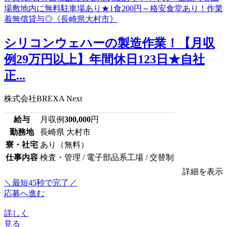
シリコンウェハーの製造作業！【月収
例29万円以上】年間休日123日★自社
正...
株式会社BREXA Next
給与
月収例
300,000
円
勤務地
長崎県 大村市
寮・社宅
あり（無料）
仕事内容
検査・管理 / 電子部品系工場 / 交替制
詳細を表示
＼最短45秒で完了／
応募へ進む
詳しく
見る