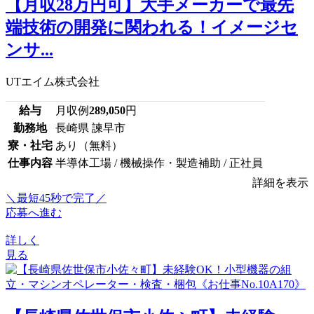
【月収28万円可】大手メーカーで最先
端技術の開発に関われる！イメージセ
ンサ...
UTエイム株式会社
給与
月収例
289,050
円
勤務地
長崎県 諫早市
寮・社宅
あり（無料）
仕事内容
半導体工場 / 機械操作・製造補助 / 正社員
詳細を表示
＼最短45秒で完了／
応募へ進む
詳しく
見る