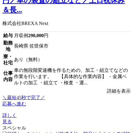
円／車の装置の組立など／土日祝休み
＆長...
株式会社BREXA Next
給与
月収例
290,000
円
勤務
長崎県 佐世保市
地
寮・
あり（無料）
社宅
車の無段階変速機を作るための、加工・組立てなどの
仕事
作業を行います。 【具体的な作業内容】 ・金属ベ
内容
ルトの加工 ・組立て ・検査 ・運...
詳細を表示
＼最短45秒で完了／
応募へ進む
詳しく
見る
スペシャル