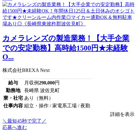
カメラレンズの製造業務！【大手企業
での安定勤務】高時給1500円★未経験
O...
株式会社BREXA Next
給与
月収例
290,000
円
勤務地
長崎県 波佐見町
寮・社宅
あり（無料）
仕事内容
組立・操作 / 家電系工場 / 夜勤
詳細を表示
＼最短45秒で完了／
応募へ進む