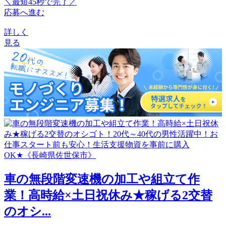
＼最短45秒で完了／
応募へ進む
詳しく
見る
車の無段階変速機の加工や組立て作
業！高時給×土日祝休み★稼げる2交替
のオシ...