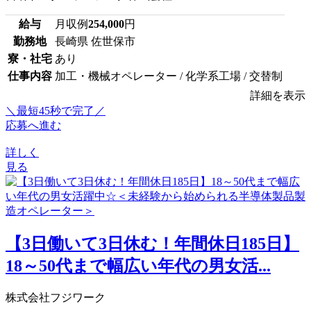
給与
月収例
254,000
円
勤務地
長崎県 佐世保市
寮・社宅
あり
仕事内容
加工・機械オペレーター / 化学系工場 / 交替制
詳細を表示
＼最短45秒で完了／
応募へ進む
詳しく
見る
【3日働いて3日休む！年間休日185日】
18～50代まで幅広い年代の男女活...
株式会社フジワーク