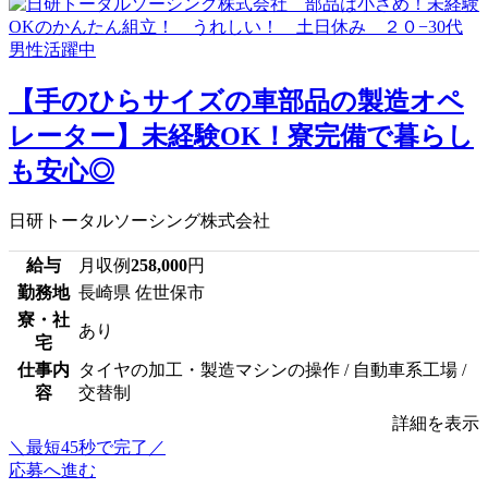
【手のひらサイズの車部品の製造オペ
レーター】未経験OK！寮完備で暮らし
も安心◎
日研トータルソーシング株式会社
給与
月収例
258,000
円
勤務地
長崎県 佐世保市
寮・社
あり
宅
仕事内
タイヤの加工・製造マシンの操作 / 自動車系工場 /
容
交替制
詳細を表示
＼最短45秒で完了／
応募へ進む