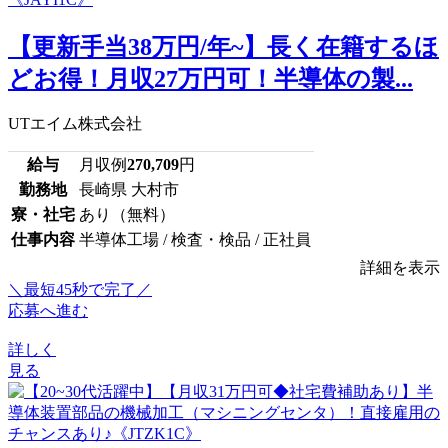
【更新手当38万円/年~】長く在籍するほ
どお得！月収27万円可！半導体の製...
UTエイム株式会社
給与
月収例
270,709
円
勤務地
長崎県 大村市
寮・社宅
あり（無料）
仕事内容
半導体工場 / 検査・検品 / 正社員
詳細を表示
＼最短45秒で完了／
応募へ進む
詳しく
見る