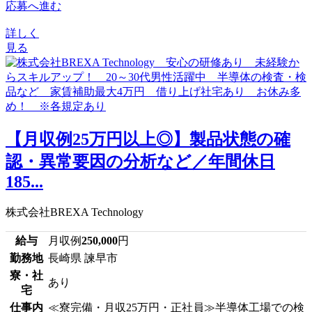
応募へ進む
詳しく
見る
【月収例25万円以上◎】製品状態の確
認・異常要因の分析など／年間休日
185...
株式会社BREXA Technology
給与
月収例
250,000
円
勤務地
長崎県 諫早市
寮・社
あり
宅
仕事内
≪寮完備・月収25万円・正社員≫半導体工場での検