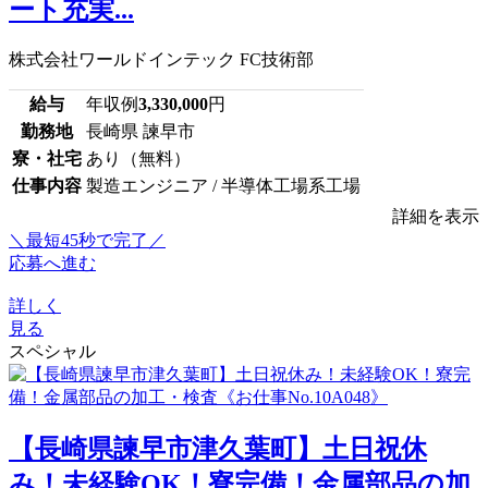
ート充実...
株式会社ワールドインテック FC技術部
給与
年収例
3,330,000
円
勤務地
長崎県 諫早市
寮・社宅
あり（無料）
仕事内容
製造エンジニア / 半導体工場系工場
詳細を表示
＼最短45秒で完了／
応募へ進む
詳しく
見る
スペシャル
【長崎県諫早市津久葉町】土日祝休
み！未経験OK！寮完備！金属部品の加