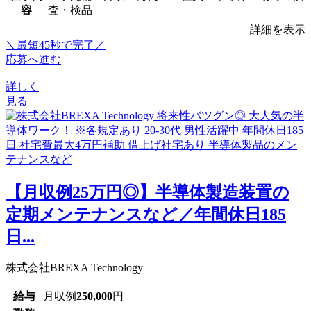
容
査・検品
詳細を表示
＼最短45秒で完了／
応募へ進む
詳しく
見る
【月収例25万円◎】半導体製造装置の
定期メンテナンスなど／年間休日185
日...
株式会社BREXA Technology
給与
月収例
250,000
円