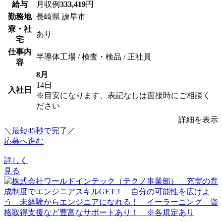
給与
月収例
333,419
円
勤務地
長崎県 諫早市
寮・社
あり
宅
仕事内
半導体工場 / 検査・検品 / 正社員
容
8月
14日
入社日
※目安になります、表記なしは面接時にご相談く
ださい
詳細を表示
＼最短45秒で完了／
応募へ進む
詳しく
見る