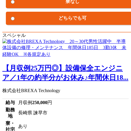
寮なし
どちらでも可
スペシャル
【月収例25万円◎】設備保全エンジニ
ア／1年の約半分がお休み♪年間休日18...
株式会社BREXA Technology
給与
月収例
250,000
円
勤務
長崎県 諫早市
地
寮・
あり
社宅