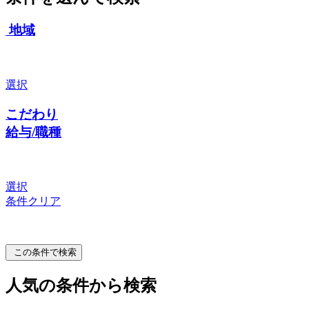
地域
選択
こだわり
給与/職種
選択
条件クリア
この条件で検索
人気の条件から検索