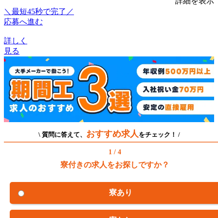
詳細を表示
＼最短45秒で完了／
応募へ進む
詳しく
見る
おすすめ求人
\ 質問に答えて、
をチェック！ /
1 / 4
寮付きの求人をお探しですか？
寮あり