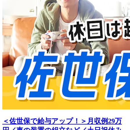
＜佐世保で給与アップ！＞月収例29万