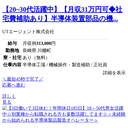
【20~30代活躍中】【月収31万円可◆社
宅費補助あり】半導体装置部品の機...
UTエージェント株式会社
給与
月収例
313,000
円
勤務地
長崎県 川棚町
寮・社宅
あり（無料）
仕事内容
半導体工場 / 機械操作・製造補助 / 正社員
詳細を表示
＼最短45秒で完了／
応募へ進む
詳しく
見る