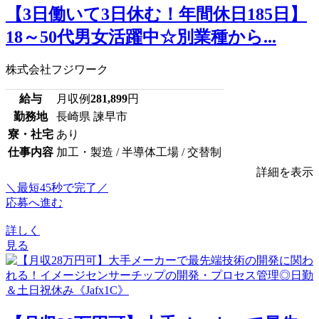
【3日働いて3日休む！年間休日185日】
18～50代男女活躍中☆別業種から...
株式会社フジワーク
給与
月収例
281,899
円
勤務地
長崎県 諫早市
寮・社宅
あり
仕事内容
加工・製造 / 半導体工場 / 交替制
詳細を表示
＼最短45秒で完了／
応募へ進む
詳しく
見る