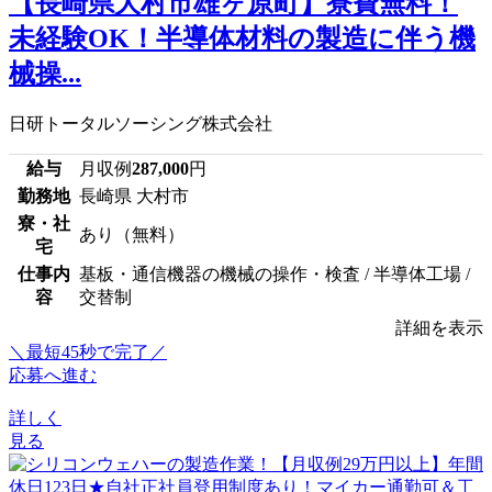
【長崎県大村市雄ヶ原町】寮費無料！
未経験OK！半導体材料の製造に伴う機
械操...
日研トータルソーシング株式会社
給与
月収例
287,000
円
勤務地
長崎県 大村市
寮・社
あり（無料）
宅
仕事内
基板・通信機器の機械の操作・検査 / 半導体工場 /
容
交替制
詳細を表示
＼最短45秒で完了／
応募へ進む
詳しく
見る