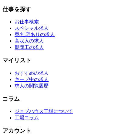
仕事を探す
お仕事検索
スペシャル求人
寮/社宅ありの求人
高収入の求人
期間工の求人
マイリスト
おすすめの求人
キープ中の求人
求人の閲覧履歴
コラム
ジョブハウス工場について
工場コラム
アカウント