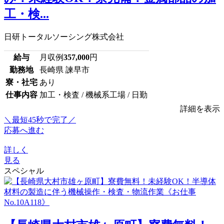
工・検...
日研トータルソーシング株式会社
給与
月収例
357,000
円
勤務地
長崎県 諫早市
寮・社宅
あり
仕事内容
加工・検査 / 機械系工場 / 日勤
詳細を表示
＼最短45秒で完了／
応募へ進む
詳しく
見る
スペシャル