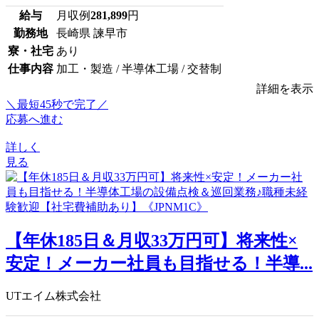
給与
月収例
281,899
円
勤務地
長崎県 諫早市
寮・社宅
あり
仕事内容
加工・製造 / 半導体工場 / 交替制
詳細を表示
＼最短45秒で完了／
応募へ進む
詳しく
見る
【年休185日＆月収33万円可】将来性×
安定！メーカー社員も目指せる！半導...
UTエイム株式会社