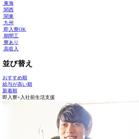
東海
関西
関東
九州
即入寮OK
期間工
寮あり
高収入
並び替え
おすすめ順
給与が高い順
新着順
即入寮+入社前生活支援