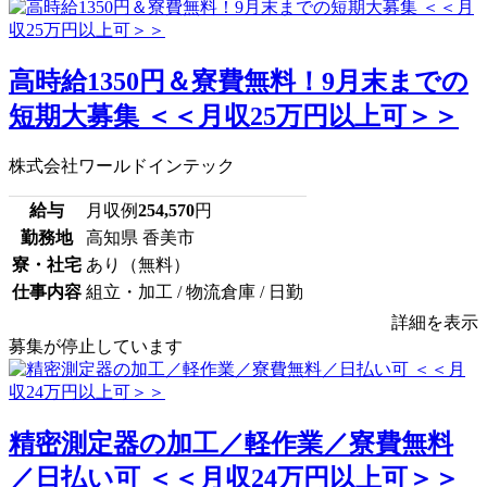
高時給1350円＆寮費無料！9月末までの
短期大募集 ＜＜月収25万円以上可＞＞
株式会社ワールドインテック
給与
月収例
254,570
円
勤務地
高知県 香美市
寮・社宅
あり（無料）
仕事内容
組立・加工 / 物流倉庫 / 日勤
詳細を表示
募集が停止しています
精密測定器の加工／軽作業／寮費無料
／日払い可 ＜＜月収24万円以上可＞＞