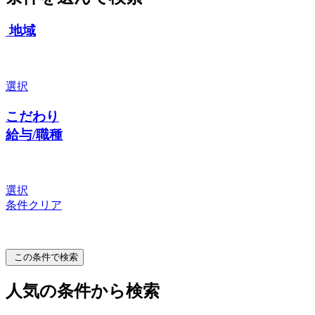
地域
選択
こだわり
給与/職種
選択
条件クリア
この条件で検索
人気の条件から検索