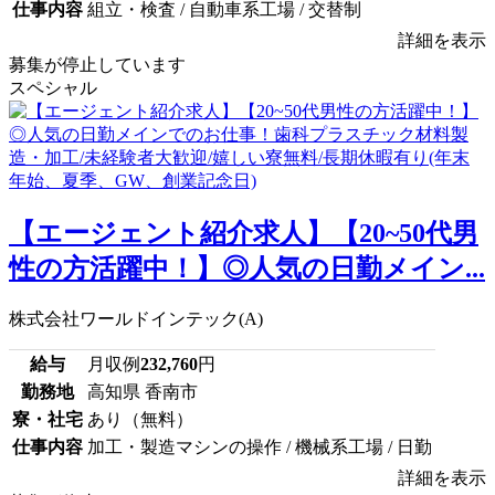
仕事内容
組立・検査 / 自動車系工場 / 交替制
詳細を表示
募集が停止しています
スペシャル
【エージェント紹介求人】【20~50代男
性の方活躍中！】◎人気の日勤メイン...
株式会社ワールドインテック(A)
給与
月収例
232,760
円
勤務地
高知県 香南市
寮・社宅
あり（無料）
仕事内容
加工・製造マシンの操作 / 機械系工場 / 日勤
詳細を表示