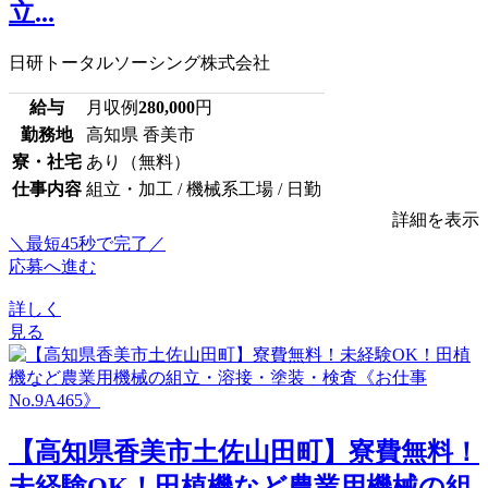
立...
日研トータルソーシング株式会社
給与
月収例
280,000
円
勤務地
高知県 香美市
寮・社宅
あり（無料）
仕事内容
組立・加工 / 機械系工場 / 日勤
詳細を表示
＼最短45秒で完了／
応募へ進む
詳しく
見る
【高知県香美市土佐山田町】寮費無料！
未経験OK！田植機など農業用機械の組