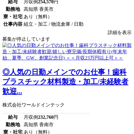
給与
月収例
254,570
円
勤務地
高知県 香美市
寮・社宅
あり（無料）
仕事内容
組立・加工 / 物流倉庫 / 日勤
詳細を表示
募集が停止しています
◎人気の日勤メインでのお仕事！歯科
プラスチック材料製造・加工/未経験者
歓迎...
株式会社ワールドインテック
給与
月収例
232,760
円
勤務地
高知県 香南市
寮・社宅
あり（無料）