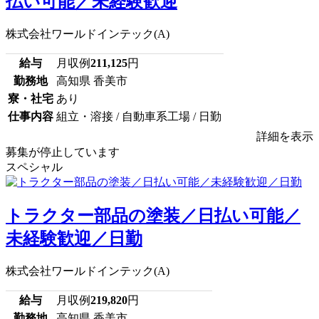
払い可能／未経験歓迎
株式会社ワールドインテック(A)
給与
月収例
211,125
円
勤務地
高知県 香美市
寮・社宅
あり
仕事内容
組立・溶接 / 自動車系工場 / 日勤
詳細を表示
募集が停止しています
スペシャル
トラクター部品の塗装／日払い可能／
未経験歓迎／日勤
株式会社ワールドインテック(A)
給与
月収例
219,820
円
勤務地
高知県 香美市