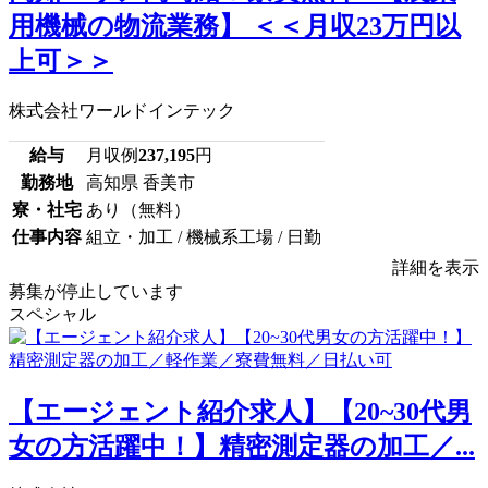
用機械の物流業務】 ＜＜月収23万円以
上可＞＞
株式会社ワールドインテック
給与
月収例
237,195
円
勤務地
高知県 香美市
寮・社宅
あり（無料）
仕事内容
組立・加工 / 機械系工場 / 日勤
詳細を表示
募集が停止しています
スペシャル
【エージェント紹介求人】【20~30代男
女の方活躍中！】精密測定器の加工／...