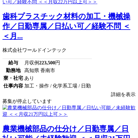
歯科プラスチック材料の加工・機械操
作／日勤専属／日払い可／経験不問 ＜
＜月...
株式会社ワールドインテック
給与
月収例
223,500
円
勤務地
高知県 香南市
寮・社宅
あり
仕事内容
加工・操作 / 化学系工場 / 日勤
詳細を表示
募集が停止しています
農業機械部品の仕分け／日勤専属／日