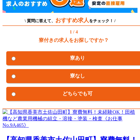
おすすめ求人
\ 質問に答えて、
をチェック！ /
1 / 4
寮付きの求人をお探しですか？
寮あり
寮なし
どちらでも可
【高知県香美市土佐山田町】寮費無料！