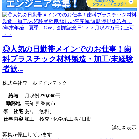
◎人気の日勤帯メインでのお仕事！歯
科プラスチック材料製造・加工/未経験
者歓...
株式会社ワールドインテック
給与
月収例
279,000
円
勤務地
高知県 香南市
寮・社宅
あり（無料）
仕事内容
加工・検査 / 化学系工場 / 日勤
詳細を表示
募集が停止しています