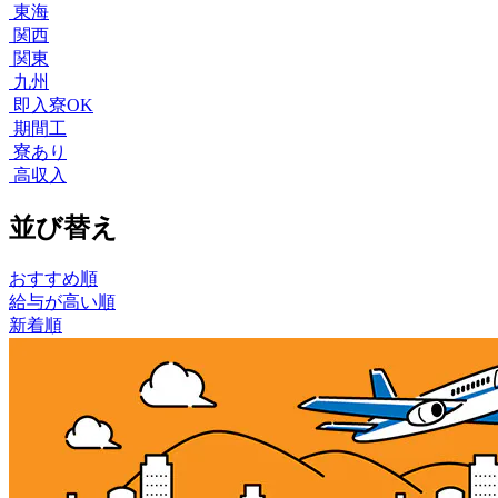
東海
関西
関東
九州
即入寮OK
期間工
寮あり
高収入
並び替え
おすすめ順
給与が高い順
新着順