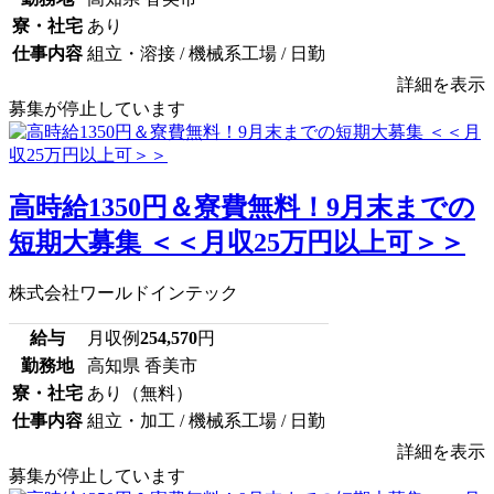
寮・社宅
あり
仕事内容
組立・溶接 / 機械系工場 / 日勤
詳細を表示
募集が停止しています
高時給1350円＆寮費無料！9月末までの
短期大募集 ＜＜月収25万円以上可＞＞
株式会社ワールドインテック
給与
月収例
254,570
円
勤務地
高知県 香美市
寮・社宅
あり（無料）
仕事内容
組立・加工 / 機械系工場 / 日勤
詳細を表示
募集が停止しています