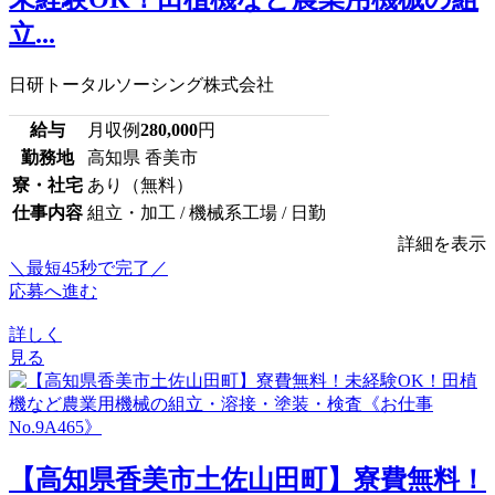
立...
日研トータルソーシング株式会社
給与
月収例
280,000
円
勤務地
高知県 香美市
寮・社宅
あり（無料）
仕事内容
組立・加工 / 機械系工場 / 日勤
詳細を表示
＼最短45秒で完了／
応募へ進む
詳しく
見る
【高知県香美市土佐山田町】寮費無料！