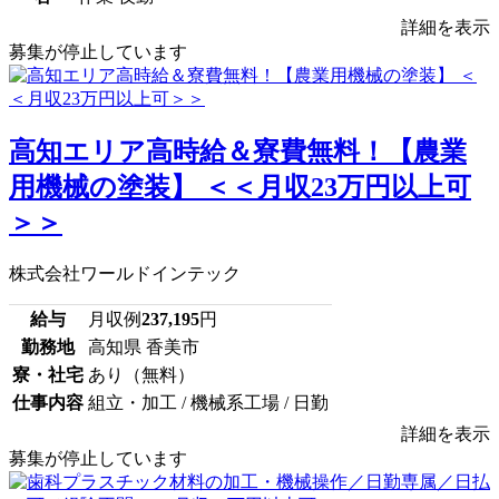
詳細を表示
募集が停止しています
高知エリア高時給＆寮費無料！【農業
用機械の塗装】 ＜＜月収23万円以上可
＞＞
株式会社ワールドインテック
給与
月収例
237,195
円
勤務地
高知県 香美市
寮・社宅
あり（無料）
仕事内容
組立・加工 / 機械系工場 / 日勤
詳細を表示
募集が停止しています