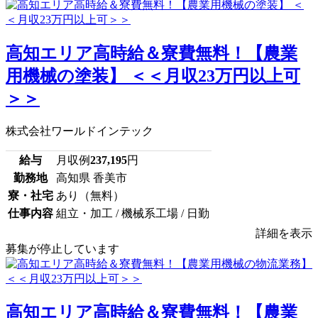
高知エリア高時給＆寮費無料！【農業
用機械の塗装】 ＜＜月収23万円以上可
＞＞
株式会社ワールドインテック
給与
月収例
237,195
円
勤務地
高知県 香美市
寮・社宅
あり（無料）
仕事内容
組立・加工 / 機械系工場 / 日勤
詳細を表示
募集が停止しています
高知エリア高時給＆寮費無料！【農業