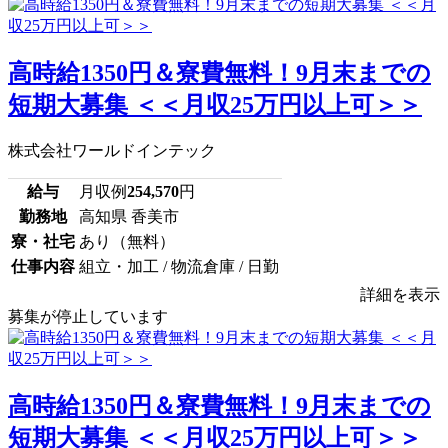
高時給1350円＆寮費無料！9月末までの
短期大募集 ＜＜月収25万円以上可＞＞
株式会社ワールドインテック
給与
月収例
254,570
円
勤務地
高知県 香美市
寮・社宅
あり（無料）
仕事内容
組立・加工 / 物流倉庫 / 日勤
詳細を表示
募集が停止しています
高時給1350円＆寮費無料！9月末までの
短期大募集 ＜＜月収25万円以上可＞＞