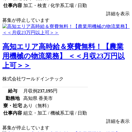
仕事内容
加工・検査 / 化学系工場 / 日勤
詳細を表示
募集が停止しています
高知エリア高時給＆寮費無料！【農業
用機械の物流業務】 ＜＜月収23万円以
上可＞＞
株式会社ワールドインテック
給与
月収例
237,195
円
勤務地
高知県 香美市
寮・社宅
あり（無料）
仕事内容
組立・加工 / 機械系工場 / 日勤
詳細を表示
募集が停止しています