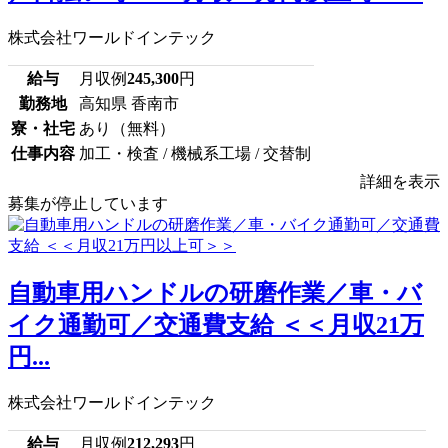
株式会社ワールドインテック
給与
月収例
245,300
円
勤務地
高知県 香南市
寮・社宅
あり（無料）
仕事内容
加工・検査 / 機械系工場 / 交替制
詳細を表示
募集が停止しています
自動車用ハンドルの研磨作業／車・バ
イク通勤可／交通費支給 ＜＜月収21万
円...
株式会社ワールドインテック
給与
月収例
212,293
円