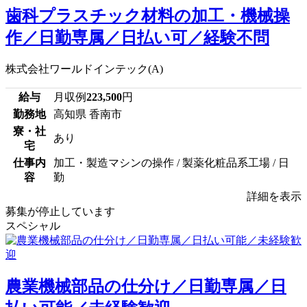
歯科プラスチック材料の加工・機械操
作／日勤専属／日払い可／経験不問
株式会社ワールドインテック(A)
給与
月収例
223,500
円
勤務地
高知県 香南市
寮・社
あり
宅
仕事内
加工・製造マシンの操作 / 製薬化粧品系工場 / 日
容
勤
詳細を表示
募集が停止しています
スペシャル
農業機械部品の仕分け／日勤専属／日