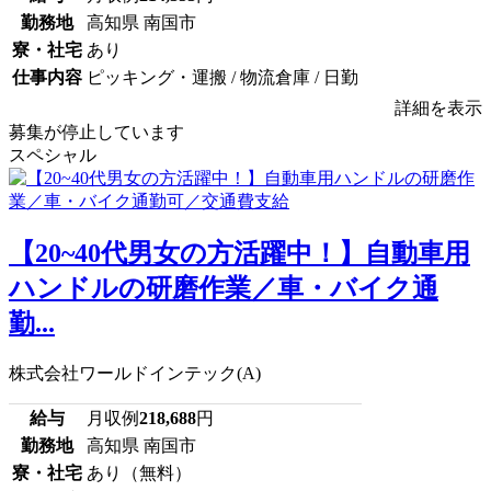
勤務地
高知県 南国市
寮・社宅
あり
仕事内容
ピッキング・運搬 / 物流倉庫 / 日勤
詳細を表示
募集が停止しています
スペシャル
【20~40代男女の方活躍中！】自動車用
ハンドルの研磨作業／車・バイク通
勤...
株式会社ワールドインテック(A)
給与
月収例
218,688
円
勤務地
高知県 南国市
寮・社宅
あり（無料）