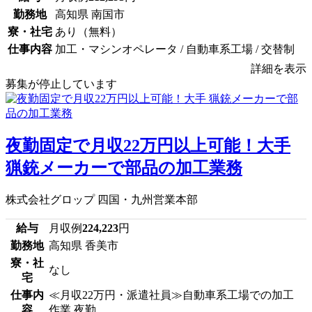
勤務地
高知県 南国市
寮・社宅
あり（無料）
仕事内容
加工・マシンオペレータ / 自動車系工場 / 交替制
詳細を表示
募集が停止しています
夜勤固定で月収22万円以上可能！大手
猟銃メーカーで部品の加工業務
株式会社グロップ 四国・九州営業本部
給与
月収例
224,223
円
勤務地
高知県 香美市
寮・社
なし
宅
仕事内
≪月収22万円・派遣社員≫自動車系工場での加工
容
作業 夜勤