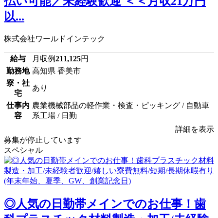
払い可能／未経験歓迎 ＜＜月収21万円
以...
株式会社ワールドインテック
給与
月収例
211,125
円
勤務地
高知県 香美市
寮・社
あり
宅
仕事内
農業機械部品の軽作業・検査・ピッキング / 自動車
容
系工場 / 日勤
詳細を表示
募集が停止しています
スペシャル
◎人気の日勤帯メインでのお仕事！歯