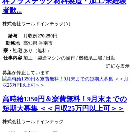
科プラスチック材料製造・加工/未経験
者歓...
株式会社ワールドインテック(A)
給与
月収例
270,250
円
勤務地
高知県 香南市
寮・社宅
あり（無料）
仕事内容
加工・製造マシンの操作 / 機械系工場 / 日勤
詳細を表示
募集が停止しています
高時給1350円＆寮費無料！9月末までの
短期大募集 ＜＜月収25万円以上可＞＞
株式会社ワールドインテック