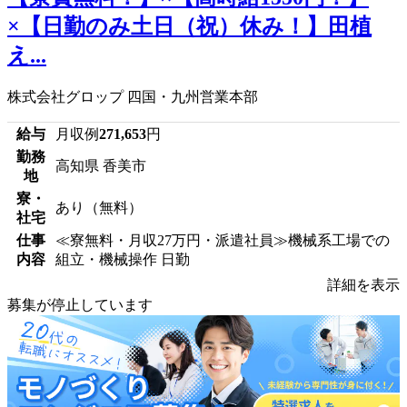
×【日勤のみ土日（祝）休み！】田植
え...
株式会社グロップ 四国・九州営業本部
給与
月収例
271,653
円
勤務
高知県 香美市
地
寮・
あり（無料）
社宅
仕事
≪寮無料・月収27万円・派遣社員≫機械系工場での
内容
組立・機械操作 日勤
詳細を表示
募集が停止しています