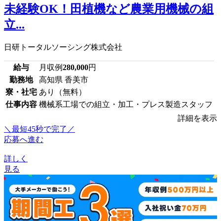
未経験OK！田植機など農業用機械の組
立...
日研トータルソーシング株式会社
給与
月収例
280,000
円
勤務地
高知県 香美市
寮・社宅
あり（無料）
仕事内容
機械系工場での組立・加工・プレス製造スタッフ
詳細を表示
＼最短45秒で完了／
応募へ進む
詳しく
見る