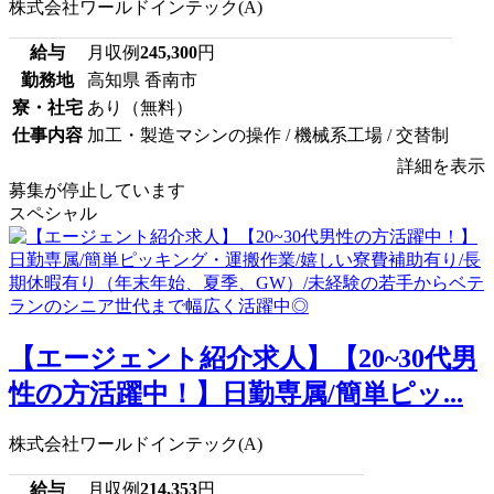
株式会社ワールドインテック(A)
給与
月収例
245,300
円
勤務地
高知県 香南市
寮・社宅
あり（無料）
仕事内容
加工・製造マシンの操作 / 機械系工場 / 交替制
詳細を表示
募集が停止しています
スペシャル
【エージェント紹介求人】【20~30代男
性の方活躍中！】日勤専属/簡単ピッ...
株式会社ワールドインテック(A)
給与
月収例
214,353
円