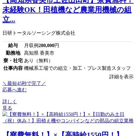
未経験OK！田植機など農業用機械の組
立...
日研トータルソーシング株式会社
給与
月収例
280,000
円
勤務地
高知県 香美市
寮・社宅
あり（無料）
仕事内容
機械系工場での組立・加工・プレス製造スタッフ
詳細を表示
＼最短45秒で完了／
応募へ進む
詳しく
見る
【寮費無料！】×【高時給1550円！】