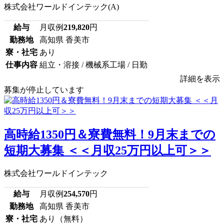
株式会社ワールドインテック(A)
給与
月収例
219,820
円
勤務地
高知県 香美市
寮・社宅
あり
仕事内容
組立・溶接 / 機械系工場 / 日勤
詳細を表示
募集が停止しています
高時給1350円＆寮費無料！9月末までの
短期大募集 ＜＜月収25万円以上可＞＞
株式会社ワールドインテック
給与
月収例
254,570
円
勤務地
高知県 香美市
寮・社宅
あり（無料）