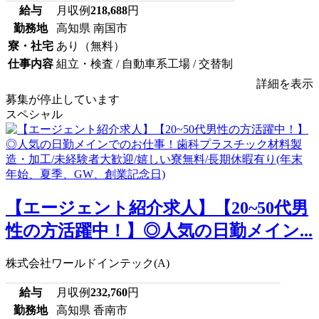
給与
月収例
218,688
円
勤務地
高知県 南国市
寮・社宅
あり（無料）
仕事内容
組立・検査 / 自動車系工場 / 交替制
詳細を表示
募集が停止しています
スペシャル
【エージェント紹介求人】【20~50代男
性の方活躍中！】◎人気の日勤メイン...
株式会社ワールドインテック(A)
給与
月収例
232,760
円
勤務地
高知県 香南市