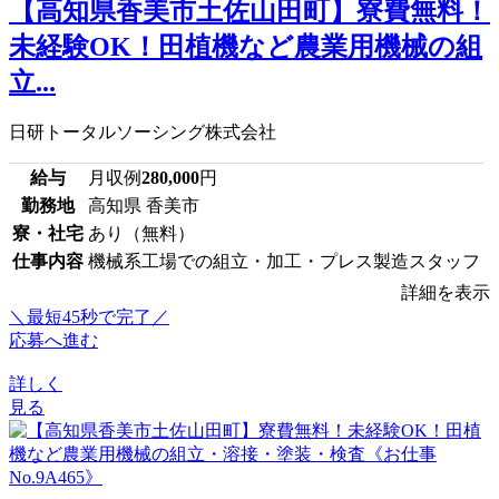
【高知県香美市土佐山田町】寮費無料！
未経験OK！田植機など農業用機械の組
立...
日研トータルソーシング株式会社
給与
月収例
280,000
円
勤務地
高知県 香美市
寮・社宅
あり（無料）
仕事内容
機械系工場での組立・加工・プレス製造スタッフ
詳細を表示
＼最短45秒で完了／
応募へ進む
詳しく
見る