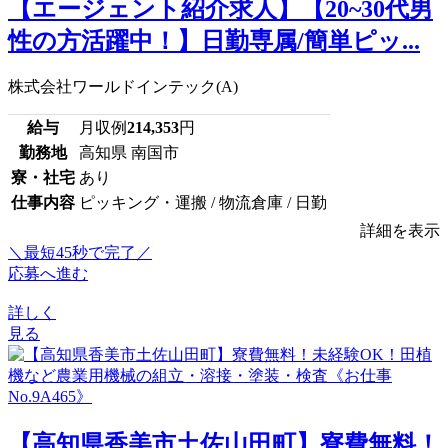
【エージェント紹介求人】【20~30代男
性の方活躍中！】日勤専属/簡単ピッ...
株式会社ワールドインテック(A)
給与
月収例
214,353
円
勤務地
高知県 南国市
寮・社宅
あり
仕事内容
ピッキング・運搬 / 物流倉庫 / 日勤
詳細を表示
＼最短45秒で完了／
応募へ進む
詳しく
見る
【高知県香美市土佐山田町】寮費無料！