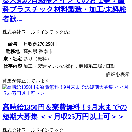
科プラスチック材料製造・加工/未経験
者歓...
株式会社ワールドインテック(A)
給与
月収例
270,250
円
勤務地
高知県 香南市
寮・社宅
あり（無料）
仕事内容
加工・製造マシンの操作 / 機械系工場 / 日勤
詳細を表示
募集が停止しています
高時給1350円＆寮費無料！9月末までの
短期大募集 ＜＜月収25万円以上可＞＞
株式会社ワールドインテック