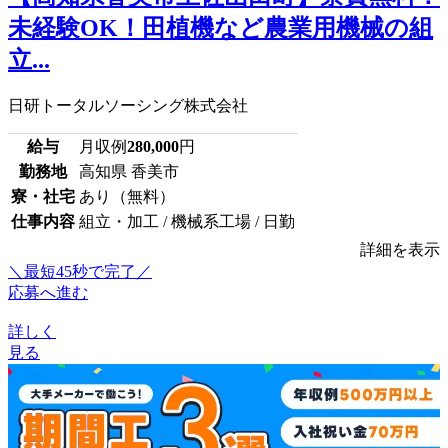
未経験OK！田植機など農業用機械の組
立...
日研トータルソーシング株式会社
給与
月収例
280,000
円
勤務地
高知県 香美市
寮・社宅
あり（無料）
仕事内容
組立・加工 / 機械系工場 / 日勤
詳細を表示
＼最短45秒で完了／
応募へ進む
詳しく
見る