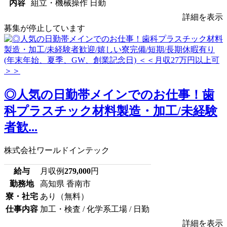
内容
組立・機械操作 日勤
詳細を表示
募集が停止しています
◎人気の日勤帯メインでのお仕事！歯
科プラスチック材料製造・加工/未経験
者歓...
株式会社ワールドインテック
給与
月収例
279,000
円
勤務地
高知県 香南市
寮・社宅
あり（無料）
仕事内容
加工・検査 / 化学系工場 / 日勤
詳細を表示