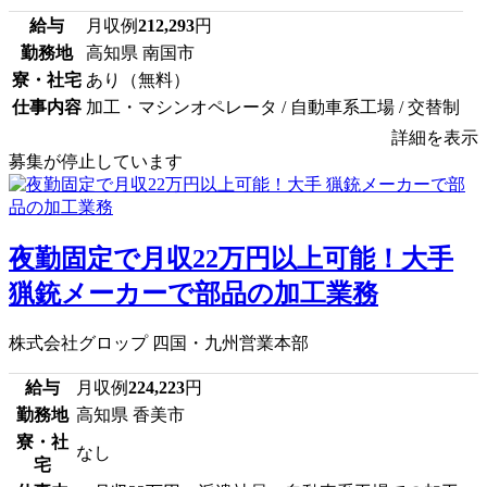
給与
月収例
212,293
円
勤務地
高知県 南国市
寮・社宅
あり（無料）
仕事内容
加工・マシンオペレータ / 自動車系工場 / 交替制
詳細を表示
募集が停止しています
夜勤固定で月収22万円以上可能！大手
猟銃メーカーで部品の加工業務
株式会社グロップ 四国・九州営業本部
給与
月収例
224,223
円
勤務地
高知県 香美市
寮・社
なし
宅