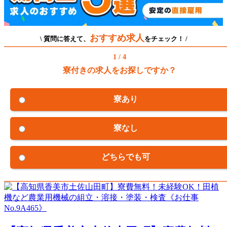
おすすめ求人
\ 質問に答えて、
をチェック！ /
1 / 4
寮付きの求人をお探しですか？
寮あり
寮なし
どちらでも可