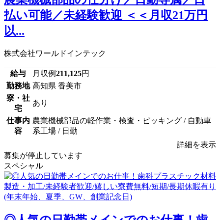
払い可能／未経験歓迎 ＜＜月収21万円
以...
株式会社ワールドインテック
給与
月収例
211,125
円
勤務地
高知県 香美市
寮・社
あり
宅
仕事内
農業機械部品の軽作業・検査・ピッキング / 自動車
容
系工場 / 日勤
詳細を表示
募集が停止しています
スペシャル
◎人気の日勤帯メインでのお仕事！歯