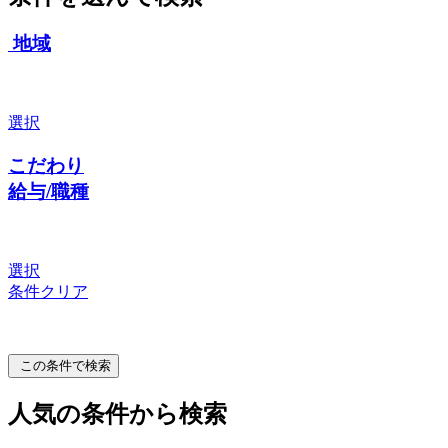
地域
選択
こだわり
給与/職種
選択
条件クリア
この条件で検索
人気の条件から検索