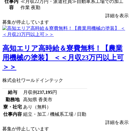
仕事内
≪月収22万円・派遣社員≫自動車系工場での加工
容
作業 夜勤
詳細を表示
募集が停止しています
高知エリア高時給＆寮費無料！【農業
用機械の塗装】 ＜＜月収23万円以上可
＞＞
株式会社ワールドインテック
給与
月収例
237,195
円
勤務地
高知県 香美市
寮・社宅
あり（無料）
仕事内容
組立・加工 / 機械系工場 / 日勤
詳細を表示
募集が停止しています