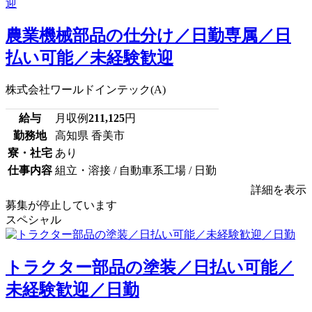
農業機械部品の仕分け／日勤専属／日
払い可能／未経験歓迎
株式会社ワールドインテック(A)
給与
月収例
211,125
円
勤務地
高知県 香美市
寮・社宅
あり
仕事内容
組立・溶接 / 自動車系工場 / 日勤
詳細を表示
募集が停止しています
スペシャル
トラクター部品の塗装／日払い可能／
未経験歓迎／日勤