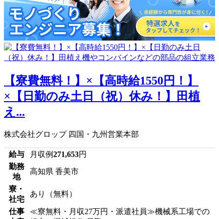
【寮費無料！】×【高時給1550円！】
×【日勤のみ土日（祝）休み！】田植
え...
株式会社グロップ 四国・九州営業本部
給与
月収例
271,653
円
勤務
高知県 香美市
地
寮・
あり（無料）
社宅
仕事
≪寮無料・月収27万円・派遣社員≫機械系工場での