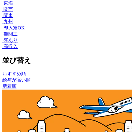
東海
関西
関東
九州
即入寮OK
期間工
寮あり
高収入
並び替え
おすすめ順
給与が高い順
新着順