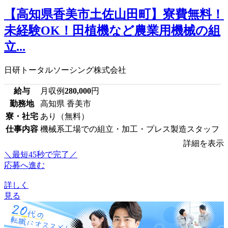
【高知県香美市土佐山田町】寮費無料！
未経験OK！田植機など農業用機械の組
立...
日研トータルソーシング株式会社
給与
月収例
280,000
円
勤務地
高知県 香美市
寮・社宅
あり（無料）
仕事内容
機械系工場での組立・加工・プレス製造スタッフ
詳細を表示
＼最短45秒で完了／
応募へ進む
詳しく
見る