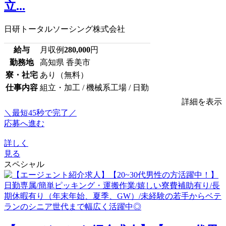
立...
日研トータルソーシング株式会社
給与
月収例
280,000
円
勤務地
高知県 香美市
寮・社宅
あり（無料）
仕事内容
組立・加工 / 機械系工場 / 日勤
詳細を表示
＼最短45秒で完了／
応募へ進む
詳しく
見る
スペシャル