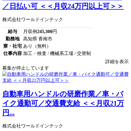
／日払い可 ＜＜月収24万円以上可＞＞
株式会社ワールドインテック
給与
月収例
245,300
円
勤務地
高知県 香南市
寮・社宅
あり（無料）
仕事内容
加工・検査 / 機械系工場 / 交替制
詳細を表示
募集が停止しています
自動車用ハンドルの研磨作業／車・バ
イク通勤可／交通費支給 ＜＜月収21万
円...
株式会社ワールドインテック