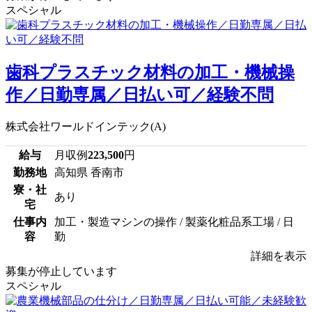
スペシャル
歯科プラスチック材料の加工・機械操
作／日勤専属／日払い可／経験不問
株式会社ワールドインテック(A)
給与
月収例
223,500
円
勤務地
高知県 香南市
寮・社
あり
宅
仕事内
加工・製造マシンの操作 / 製薬化粧品系工場 / 日
容
勤
詳細を表示
募集が停止しています
スペシャル