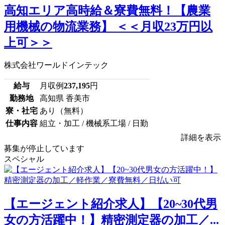
高知エリア高時給＆寮費無料！【農業
用機械の物流業務】 ＜＜月収23万円以
上可＞＞
株式会社ワールドインテック
給与
月収例
237,195
円
勤務地
高知県 香美市
寮・社宅
あり（無料）
仕事内容
組立・加工 / 機械系工場 / 日勤
詳細を表示
募集が停止しています
スペシャル
【エージェント紹介求人】【20~30代男
女の方活躍中！】精密測定器の加工／...