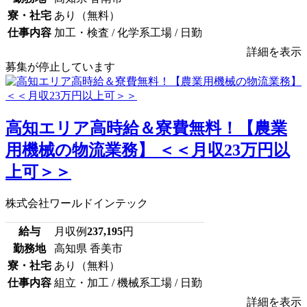
寮・社宅
あり（無料）
仕事内容
加工・検査 / 化学系工場 / 日勤
詳細を表示
募集が停止しています
高知エリア高時給＆寮費無料！【農業
用機械の物流業務】 ＜＜月収23万円以
上可＞＞
株式会社ワールドインテック
給与
月収例
237,195
円
勤務地
高知県 香美市
寮・社宅
あり（無料）
仕事内容
組立・加工 / 機械系工場 / 日勤
詳細を表示