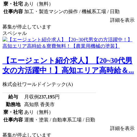
寮・社宅
あり（無料）
仕事内容
加工・製造マシンの操作 / 機械系工場 / 日勤
詳細を表示
募集が停止しています
スペシャル
【エージェント紹介求人】【20~30代男
女の方活躍中！】高知エリア高時給＆...
株式会社ワールドインテック(A)
給与
月収例
237,195
円
勤務地
高知県 香美市
寮・社宅
あり（無料）
仕事内容
運搬・塗装 / 自動車系工場 / 日勤
詳細を表示
募集が停止しています