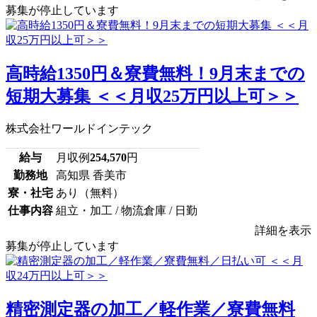
募集が停止しています
高時給1350円＆寮費無料！9月末までの
短期大募集 ＜＜月収25万円以上可＞＞
株式会社ワールドインテック
給与
月収例
254,570
円
勤務地
高知県 香美市
寮・社宅
あり（無料）
仕事内容
組立・加工 / 物流倉庫 / 日勤
詳細を表示
募集が停止しています
精密測定器の加工／軽作業／寮費無料