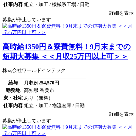
仕事内容
組立・加工 / 機械系工場 / 日勤
詳細を表示
募集が停止しています
高時給1350円＆寮費無料！9月末までの
短期大募集 ＜＜月収25万円以上可＞＞
株式会社ワールドインテック
給与
月収例
254,570
円
勤務地
高知県 香美市
寮・社宅
あり（無料）
仕事内容
組立・加工 / 物流倉庫 / 日勤
詳細を表示
募集が停止しています