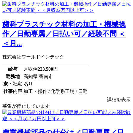
歯科プラスチック材料の加工・機械操
作／日勤専属／日払い可／経験不問 ＜
＜月...
株式会社ワールドインテック
給与
月収例
223,500
円
勤務地
高知県 香南市
寮・社宅
あり
仕事内容
加工・操作 / 化学系工場 / 日勤
詳細を表示
募集が停止しています
農業機械部品の仕分け／日勤専属／日