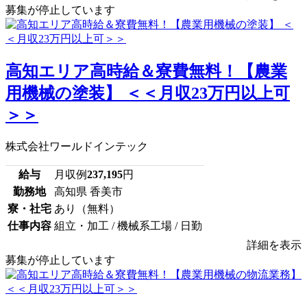
募集が停止しています
高知エリア高時給＆寮費無料！【農業
用機械の塗装】 ＜＜月収23万円以上可
＞＞
株式会社ワールドインテック
給与
月収例
237,195
円
勤務地
高知県 香美市
寮・社宅
あり（無料）
仕事内容
組立・加工 / 機械系工場 / 日勤
詳細を表示
募集が停止しています