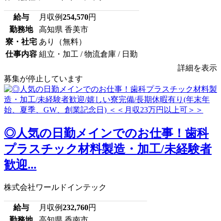
給与
月収例
254,570
円
勤務地
高知県 香美市
寮・社宅
あり（無料）
仕事内容
組立・加工 / 物流倉庫 / 日勤
詳細を表示
募集が停止しています
◎人気の日勤メインでのお仕事！歯科
プラスチック材料製造・加工/未経験者
歓迎...
株式会社ワールドインテック
給与
月収例
232,760
円
勤務地
高知県 香南市