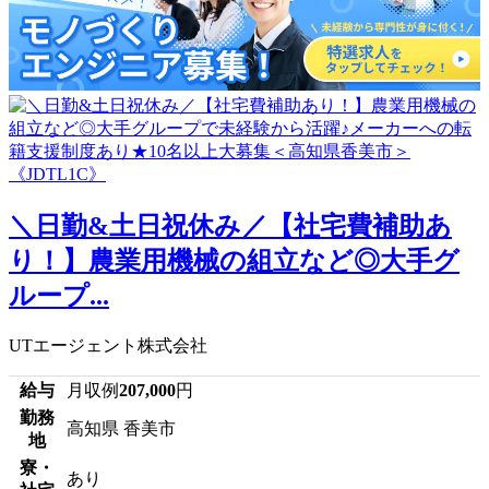
＼日勤&土日祝休み／【社宅費補助あ
り！】農業用機械の組立など◎大手グ
ループ...
UTエージェント株式会社
給与
月収例
207,000
円
勤務
高知県 香美市
地
寮・
あり