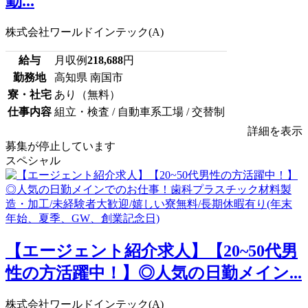
勤...
株式会社ワールドインテック(A)
給与
月収例
218,688
円
勤務地
高知県 南国市
寮・社宅
あり（無料）
仕事内容
組立・検査 / 自動車系工場 / 交替制
詳細を表示
募集が停止しています
スペシャル
【エージェント紹介求人】【20~50代男
性の方活躍中！】◎人気の日勤メイン...
株式会社ワールドインテック(A)