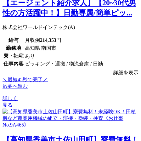
【エージェント紹介求人】【20~30代男
性の方活躍中！】日勤専属/簡単ピッ...
株式会社ワールドインテック(A)
給与
月収例
214,353
円
勤務地
高知県 南国市
寮・社宅
あり
仕事内容
ピッキング・運搬 / 物流倉庫 / 日勤
詳細を表示
＼最短45秒で完了／
応募へ進む
詳しく
見る
【高知県香美市土佐山田町】寮費無料！