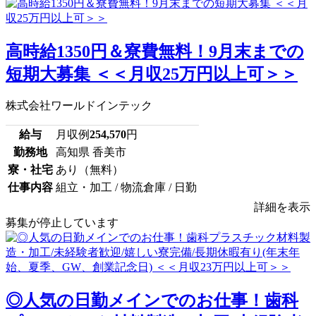
高時給1350円＆寮費無料！9月末までの
短期大募集 ＜＜月収25万円以上可＞＞
株式会社ワールドインテック
給与
月収例
254,570
円
勤務地
高知県 香美市
寮・社宅
あり（無料）
仕事内容
組立・加工 / 物流倉庫 / 日勤
詳細を表示
募集が停止しています
◎人気の日勤メインでのお仕事！歯科