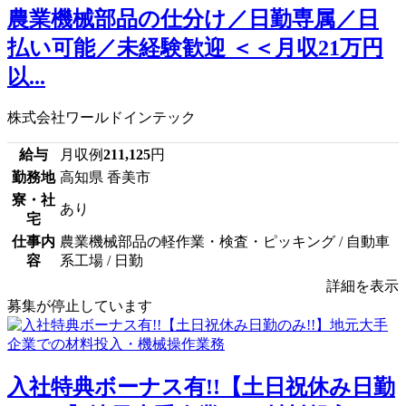
農業機械部品の仕分け／日勤専属／日
払い可能／未経験歓迎 ＜＜月収21万円
以...
株式会社ワールドインテック
給与
月収例
211,125
円
勤務地
高知県 香美市
寮・社
あり
宅
仕事内
農業機械部品の軽作業・検査・ピッキング / 自動車
容
系工場 / 日勤
詳細を表示
募集が停止しています
入社特典ボーナス有!!【土日祝休み日勤