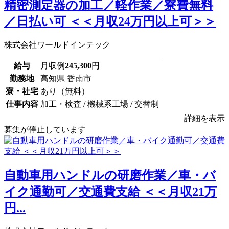
精密測定器の加工／軽作業／寮費無料
／日払い可 ＜＜月収24万円以上可＞＞
株式会社ワールドインテック
給与
月収例
245,300
円
勤務地
高知県 香南市
寮・社宅
あり（無料）
仕事内容
加工・検査 / 機械系工場 / 交替制
詳細を表示
募集が停止しています
自動車用ハンドルの研磨作業／車・バ
イク通勤可／交通費支給 ＜＜月収21万
円...