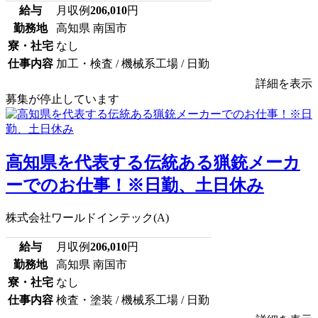
給与
月収例
206,010
円
勤務地
高知県 南国市
寮・社宅
なし
仕事内容
加工・検査 / 機械系工場 / 日勤
詳細を表示
募集が停止しています
高知県を代表する伝統ある猟銃メーカ
ーでのお仕事！※日勤、土日休み
株式会社ワールドインテック(A)
給与
月収例
206,010
円
勤務地
高知県 南国市
寮・社宅
なし
仕事内容
検査・塗装 / 機械系工場 / 日勤