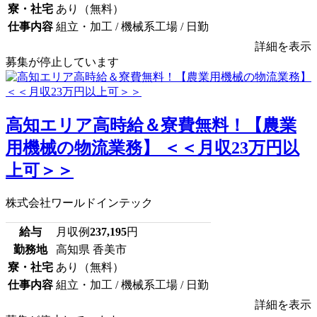
寮・社宅
あり（無料）
仕事内容
組立・加工 / 機械系工場 / 日勤
詳細を表示
募集が停止しています
高知エリア高時給＆寮費無料！【農業
用機械の物流業務】 ＜＜月収23万円以
上可＞＞
株式会社ワールドインテック
給与
月収例
237,195
円
勤務地
高知県 香美市
寮・社宅
あり（無料）
仕事内容
組立・加工 / 機械系工場 / 日勤
詳細を表示