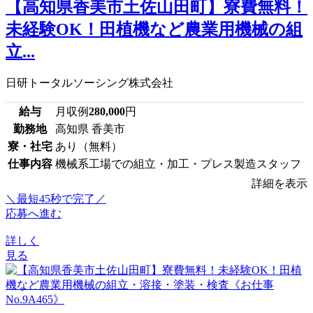
【高知県香美市土佐山田町】寮費無料！
未経験OK！田植機など農業用機械の組
立...
日研トータルソーシング株式会社
給与
月収例
280,000
円
勤務地
高知県 香美市
寮・社宅
あり（無料）
仕事内容
機械系工場での組立・加工・プレス製造スタッフ
詳細を表示
＼最短45秒で完了／
応募へ進む
詳しく
見る