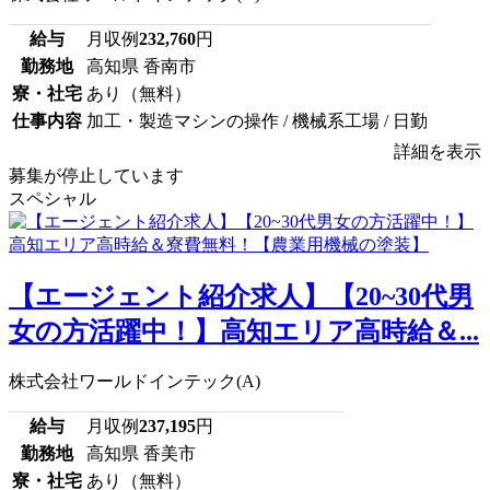
給与
月収例
232,760
円
勤務地
高知県 香南市
寮・社宅
あり（無料）
仕事内容
加工・製造マシンの操作 / 機械系工場 / 日勤
詳細を表示
募集が停止しています
スペシャル
【エージェント紹介求人】【20~30代男
女の方活躍中！】高知エリア高時給＆...
株式会社ワールドインテック(A)
給与
月収例
237,195
円
勤務地
高知県 香美市
寮・社宅
あり（無料）