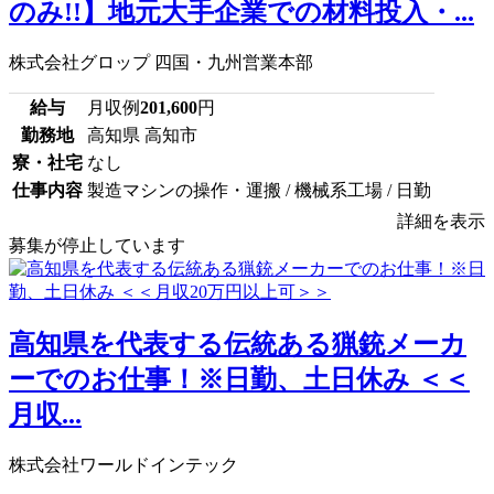
のみ!!】地元大手企業での材料投入・...
株式会社グロップ 四国・九州営業本部
給与
月収例
201,600
円
勤務地
高知県 高知市
寮・社宅
なし
仕事内容
製造マシンの操作・運搬 / 機械系工場 / 日勤
詳細を表示
募集が停止しています
高知県を代表する伝統ある猟銃メーカ
ーでのお仕事！※日勤、土日休み ＜＜
月収...
株式会社ワールドインテック