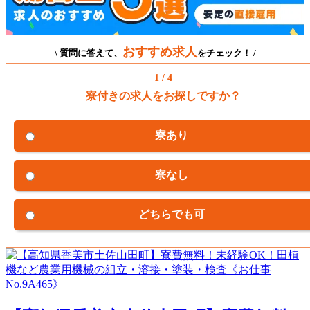
おすすめ求人
\ 質問に答えて、
をチェック！ /
1 / 4
寮付きの求人をお探しですか？
寮あり
寮なし
どちらでも可