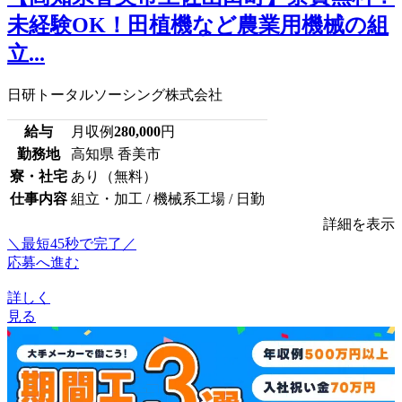
未経験OK！田植機など農業用機械の組
立...
日研トータルソーシング株式会社
給与
月収例
280,000
円
勤務地
高知県 香美市
寮・社宅
あり（無料）
仕事内容
組立・加工 / 機械系工場 / 日勤
詳細を表示
＼最短45秒で完了／
応募へ進む
詳しく
見る