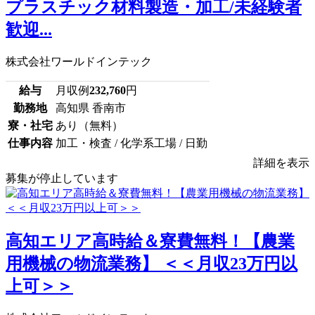
プラスチック材料製造・加工/未経験者
歓迎...
株式会社ワールドインテック
給与
月収例
232,760
円
勤務地
高知県 香南市
寮・社宅
あり（無料）
仕事内容
加工・検査 / 化学系工場 / 日勤
詳細を表示
募集が停止しています
高知エリア高時給＆寮費無料！【農業
用機械の物流業務】 ＜＜月収23万円以
上可＞＞