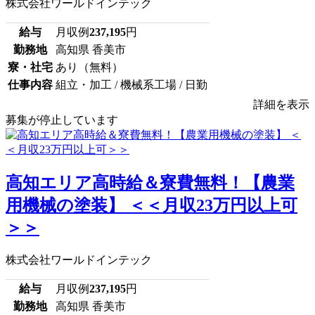
株式会社ワールドインテック
給与
月収例
237,195
円
勤務地
高知県 香美市
寮・社宅
あり（無料）
仕事内容
組立・加工 / 機械系工場 / 日勤
詳細を表示
募集が停止しています
高知エリア高時給＆寮費無料！【農業
用機械の塗装】 ＜＜月収23万円以上可
＞＞
株式会社ワールドインテック
給与
月収例
237,195
円
勤務地
高知県 香美市