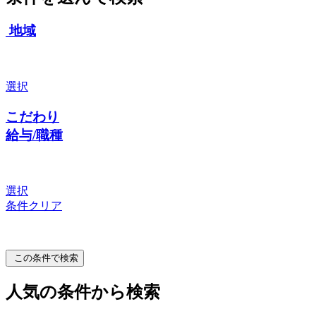
地域
選択
こだわり
給与/職種
選択
条件クリア
この条件で検索
人気の条件から検索