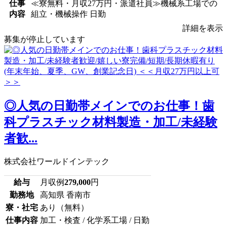
仕事
≪寮無料・月収27万円・派遣社員≫機械系工場での
内容
組立・機械操作 日勤
詳細を表示
募集が停止しています
◎人気の日勤帯メインでのお仕事！歯
科プラスチック材料製造・加工/未経験
者歓...
株式会社ワールドインテック
給与
月収例
279,000
円
勤務地
高知県 香南市
寮・社宅
あり（無料）
仕事内容
加工・検査 / 化学系工場 / 日勤