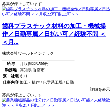
募集が停止しています
歯科プラスチック材料の加工・機械操
作／日勤専属／日払い可／経験不問 ＜
＜月...
株式会社ワールドインテック
給与
月収例
223,500
円
勤務地
高知県 香南市
寮・社宅
あり
仕事内容
加工・操作 / 化学系工場 / 日勤
詳細を表示
募集が停止しています