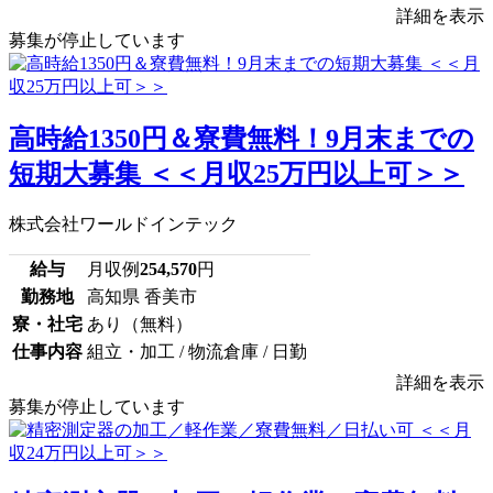
詳細を表示
募集が停止しています
高時給1350円＆寮費無料！9月末までの
短期大募集 ＜＜月収25万円以上可＞＞
株式会社ワールドインテック
給与
月収例
254,570
円
勤務地
高知県 香美市
寮・社宅
あり（無料）
仕事内容
組立・加工 / 物流倉庫 / 日勤
詳細を表示
募集が停止しています