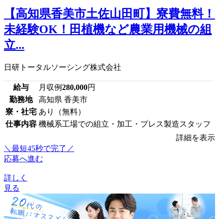
【高知県香美市土佐山田町】寮費無料！
未経験OK！田植機など農業用機械の組
立...
日研トータルソーシング株式会社
給与
月収例
280,000
円
勤務地
高知県 香美市
寮・社宅
あり（無料）
仕事内容
機械系工場での組立・加工・プレス製造スタッフ
詳細を表示
＼最短45秒で完了／
応募へ進む
詳しく
見る