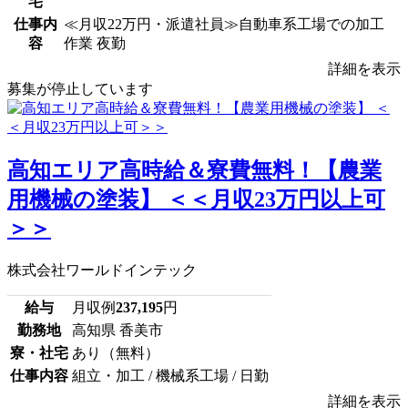
宅
仕事内
≪月収22万円・派遣社員≫自動車系工場での加工
容
作業 夜勤
詳細を表示
募集が停止しています
高知エリア高時給＆寮費無料！【農業
用機械の塗装】 ＜＜月収23万円以上可
＞＞
株式会社ワールドインテック
給与
月収例
237,195
円
勤務地
高知県 香美市
寮・社宅
あり（無料）
仕事内容
組立・加工 / 機械系工場 / 日勤
詳細を表示