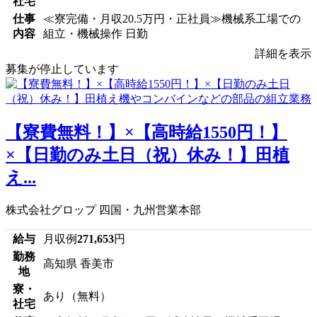
社宅
仕事
≪寮完備・月収20.5万円・正社員≫機械系工場での
内容
組立・機械操作 日勤
詳細を表示
募集が停止しています
【寮費無料！】×【高時給1550円！】
×【日勤のみ土日（祝）休み！】田植
え...
株式会社グロップ 四国・九州営業本部
給与
月収例
271,653
円
勤務
高知県 香美市
地
寮・
あり（無料）
社宅