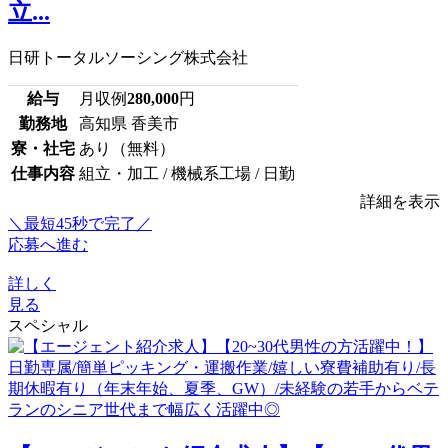
立...
日研トータルソーシング株式会社
給与
月収例
280,000
円
勤務地
高知県 香美市
寮・社宅
あり（無料）
仕事内容
組立・加工 / 機械系工場 / 日勤
詳細を表示
＼最短45秒で完了／
応募へ進む
詳しく
見る
スペシャル