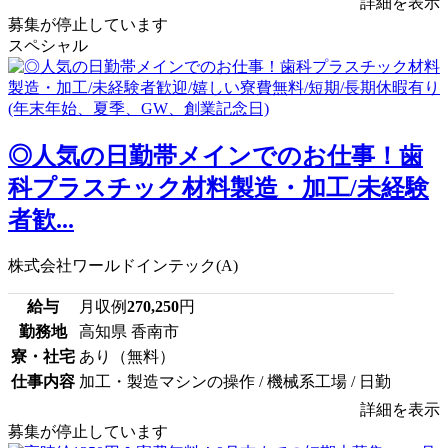
詳細を表示
募集が停止しています
スペシャル
◎人気の日勤帯メインでのお仕事！歯
科プラスチック材料製造・加工/未経験
者歓...
株式会社ワールドインテック(A)
給与
月収例
270,250
円
勤務地
高知県 香南市
寮・社宅
あり（無料）
仕事内容
加工・製造マシンの操作 / 機械系工場 / 日勤
詳細を表示
募集が停止しています