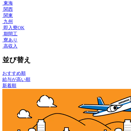
東海
関西
関東
九州
即入寮OK
期間工
寮あり
高収入
並び替え
おすすめ順
給与が高い順
新着順