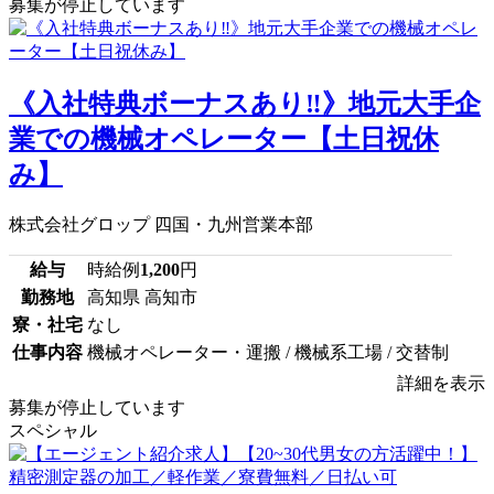
募集が停止しています
《入社特典ボーナスあり‼》地元大手企
業での機械オペレーター【土日祝休
み】
株式会社グロップ 四国・九州営業本部
給与
時給例
1,200
円
勤務地
高知県 高知市
寮・社宅
なし
仕事内容
機械オペレーター・運搬 / 機械系工場 / 交替制
詳細を表示
募集が停止しています
スペシャル