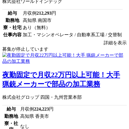
株式会社ワールドインテック
給与
月収例
212,293
円
勤務地
高知県 南国市
寮・社宅
あり（無料）
仕事内容
加工・マシンオペレータ / 自動車系工場 / 交替制
詳細を表示
募集が停止しています
夜勤固定で月収22万円以上可能！大手
猟銃メーカーで部品の加工業務
株式会社グロップ 四国・九州営業本部
給与
月収例
224,223
円
勤務地
高知県 香美市
寮・社
なし