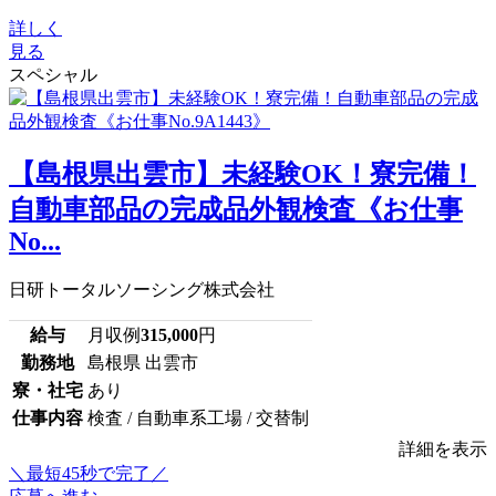
詳しく
見る
スペシャル
【島根県出雲市】未経験OK！寮完備！
自動車部品の完成品外観検査《お仕事
No...
日研トータルソーシング株式会社
給与
月収例
315,000
円
勤務地
島根県 出雲市
寮・社宅
あり
仕事内容
検査 / 自動車系工場 / 交替制
詳細を表示
＼最短45秒で完了／