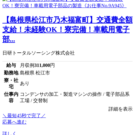
【島根県松江市乃木福富町】交通費全額
支給！未経験OK！寮完備！車載用電子
部...
日研トータルソーシング株式会社
給与
月収例
311,000
円
勤務地
島根県 松江市
寮・社
あり
宅
仕事内
コンデンサの加工・製造マシンの操作 / 電子部品系
容
工場 / 交替制
詳細を表示
＼最短45秒で完了／
応募へ進む
詳しく