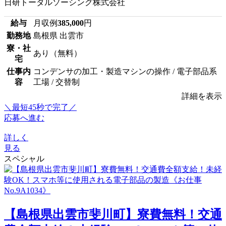
日研トータルソーシング株式会社
給与
月収例
385,000
円
勤務地
島根県 出雲市
寮・社
あり（無料）
宅
仕事内
コンデンサの加工・製造マシンの操作 / 電子部品系
容
工場 / 交替制
詳細を表示
＼最短45秒で完了／
応募へ進む
詳しく
見る
スペシャル
【島根県出雲市斐川町】寮費無料！交通