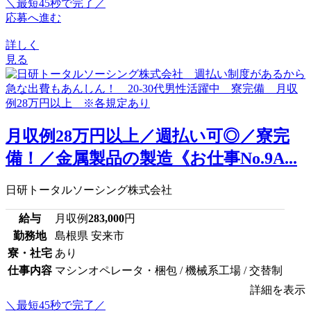
＼最短45秒で完了／
応募へ進む
詳しく
見る
月収例28万円以上／週払い可◎／寮完
備！／金属製品の製造《お仕事No.9A...
日研トータルソーシング株式会社
給与
月収例
283,000
円
勤務地
島根県 安来市
寮・社宅
あり
仕事内容
マシンオペレータ・梱包 / 機械系工場 / 交替制
詳細を表示
＼最短45秒で完了／