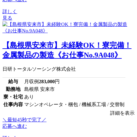
詳しく
見る
【島根県安来市】未経験OK！寮完備！
金属製品の製造《お仕事No.9A048》
日研トータルソーシング株式会社
給与
月収例
283,000
円
勤務地
島根県 安来市
寮・社宅
あり
仕事内容
マシンオペレータ・梱包 / 機械系工場 / 交替制
詳細を表示
＼最短45秒で完了／
応募へ進む