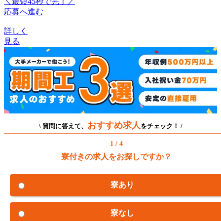
＼最短45秒で完了／
応募へ進む
詳しく
見る
おすすめ求人
\ 質問に答えて、
をチェック！ /
1 / 4
寮付きの求人をお探しですか？
寮あり
寮なし