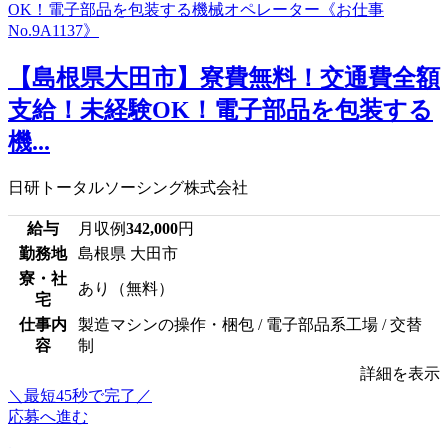
【島根県大田市】寮費無料！交通費全額
支給！未経験OK！電子部品を包装する
機...
日研トータルソーシング株式会社
給与
月収例
342,000
円
勤務地
島根県 大田市
寮・社
あり（無料）
宅
仕事内
製造マシンの操作・梱包 / 電子部品系工場 / 交替
容
制
詳細を表示
＼最短45秒で完了／
応募へ進む