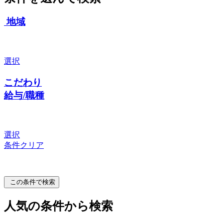
地域
選択
こだわり
給与/職種
選択
条件クリア
この条件で検索
人気の条件から検索