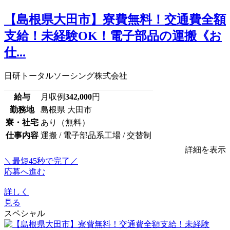
【島根県大田市】寮費無料！交通費全額
支給！未経験OK！電子部品の運搬《お
仕...
日研トータルソーシング株式会社
給与
月収例
342,000
円
勤務地
島根県 大田市
寮・社宅
あり（無料）
仕事内容
運搬 / 電子部品系工場 / 交替制
詳細を表示
＼最短45秒で完了／
応募へ進む
詳しく
見る
スペシャル