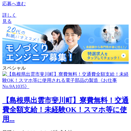
応募へ進む
詳しく
見る
スペシャル
【島根県出雲市斐川町】寮費無料！交通
費全額支給！未経験OK！スマホ等に使
用...