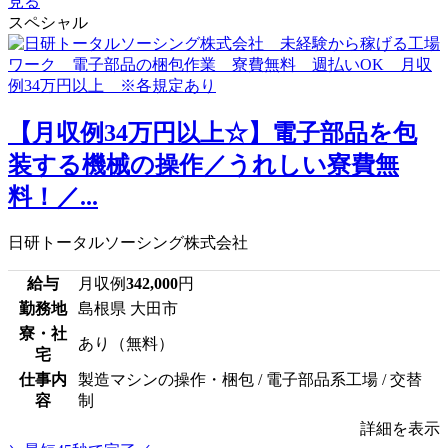
見る
スペシャル
【月収例34万円以上☆】電子部品を包
装する機械の操作／うれしい寮費無
料！／...
日研トータルソーシング株式会社
給与
月収例
342,000
円
勤務地
島根県 大田市
寮・社
あり（無料）
宅
仕事内
製造マシンの操作・梱包 / 電子部品系工場 / 交替
容
制
詳細を表示