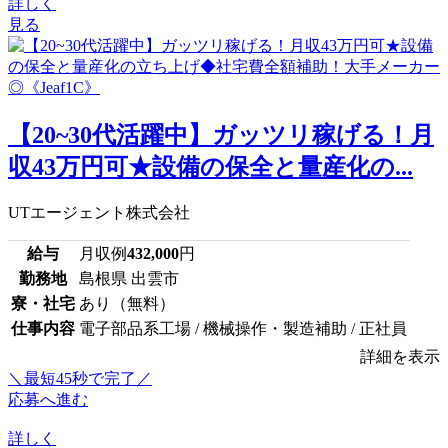
詳しく
見る
【20~30代活躍中】ガッツリ稼げる！月
収43万円可★設備の保全と量産化の...
UTエージェント株式会社
給与
月収例
432,000
円
勤務地
島根県 出雲市
寮・社宅
あり（無料）
仕事内容
電子部品系工場 / 機械操作・製造補助 / 正社員
詳細を表示
＼最短45秒で完了／
応募へ進む
詳しく