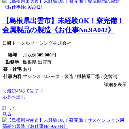
【島根県出雲市】未経験OK！寮完備！
金属製品の製造《お仕事No.9A042》
日研トータルソーシング株式会社
給与
月収例
309,000
円
勤務地
島根県 出雲市
寮・社宅
あり
仕事内容
マシンオペレータ・製造 / 機械系工場 / 交替制
詳細を表示
＼最短45秒で完了／
応募へ進む
詳しく
見る