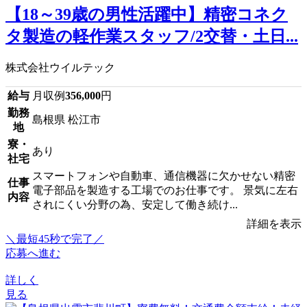
【18～39歳の男性活躍中】精密コネク
タ製造の軽作業スタッフ/2交替・土日...
株式会社ウイルテック
給与
月収例
356,000
円
勤務
島根県 松江市
地
寮・
あり
社宅
スマートフォンや自動車、通信機器に欠かせない精密
仕事
電子部品を製造する工場でのお仕事です。 景気に左右
内容
されにくい分野の為、安定して働き続け...
詳細を表示
＼最短45秒で完了／
応募へ進む
詳しく
見る