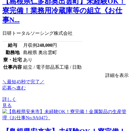
【島根県仁多郡奥出雲町】未経験OK！
寮完備！業務用冷蔵庫等の組立《お仕
事N...
日研トータルソーシング株式会社
給与
月収例
248,000
円
勤務地
島根県 奥出雲町
寮・社宅
あり
仕事内容
組立 / 電子部品系工場 / 日勤
詳細を表示
＼最短45秒で完了／
応募へ進む
詳しく
見る