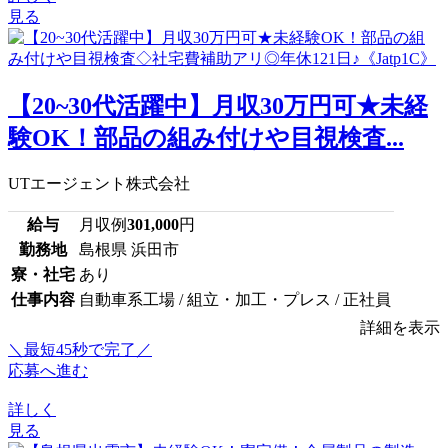
見る
【20~30代活躍中】月収30万円可★未経
験OK！部品の組み付けや目視検査...
UTエージェント株式会社
給与
月収例
301,000
円
勤務地
島根県 浜田市
寮・社宅
あり
仕事内容
自動車系工場 / 組立・加工・プレス / 正社員
詳細を表示
＼最短45秒で完了／
応募へ進む
詳しく
見る