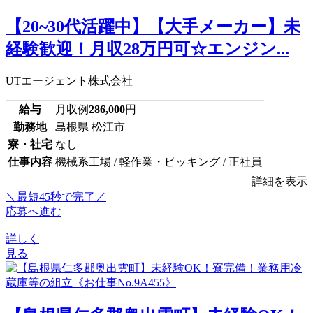
【20~30代活躍中】【大手メーカー】未
経験歓迎！月収28万円可☆エンジン...
UTエージェント株式会社
給与
月収例
286,000
円
勤務地
島根県 松江市
寮・社宅
なし
仕事内容
機械系工場 / 軽作業・ピッキング / 正社員
詳細を表示
＼最短45秒で完了／
応募へ進む
詳しく
見る