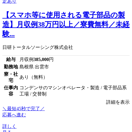
【スマホ等に使用される電子部品の製
造】月収例38万円以上／寮費無料／未経
験...
日研トータルソーシング株式会社
給与
月収例
385,000
円
勤務地
島根県 出雲市
寮・社
あり（無料）
宅
仕事内
コンデンサのマシンオペレータ・製造 / 電子部品系
容
工場 / 交替制
詳細を表示
＼最短45秒で完了／
応募へ進む
詳しく