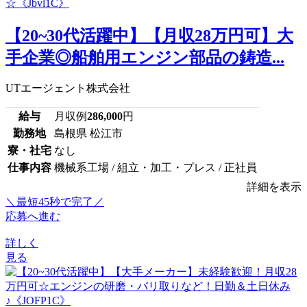
【20~30代活躍中】【月収28万円可】大
手企業◎船舶用エンジン部品の鋳造...
UTエージェント株式会社
給与
月収例
286,000
円
勤務地
島根県 松江市
寮・社宅
なし
仕事内容
機械系工場 / 組立・加工・プレス / 正社員
詳細を表示
＼最短45秒で完了／
応募へ進む
詳しく
見る