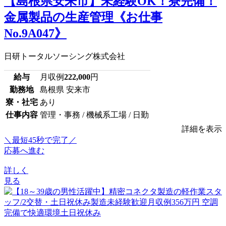
【島根県安来市】未経験OK！寮完備！
金属製品の生産管理《お仕事
No.9A047》
日研トータルソーシング株式会社
給与
月収例
222,000
円
勤務地
島根県 安来市
寮・社宅
あり
仕事内容
管理・事務 / 機械系工場 / 日勤
詳細を表示
＼最短45秒で完了／
応募へ進む
詳しく
見る