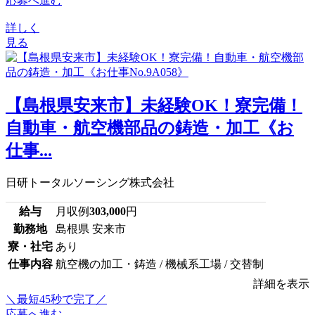
応募へ進む
詳しく
見る
【島根県安来市】未経験OK！寮完備！
自動車・航空機部品の鋳造・加工《お
仕事...
日研トータルソーシング株式会社
給与
月収例
303,000
円
勤務地
島根県 安来市
寮・社宅
あり
仕事内容
航空機の加工・鋳造 / 機械系工場 / 交替制
詳細を表示
＼最短45秒で完了／
応募へ進む