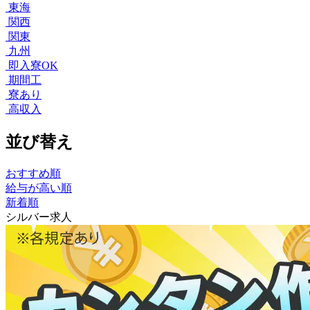
東海
関西
関東
九州
即入寮OK
期間工
寮あり
高収入
並び替え
おすすめ順
給与が高い順
新着順
シルバー求人