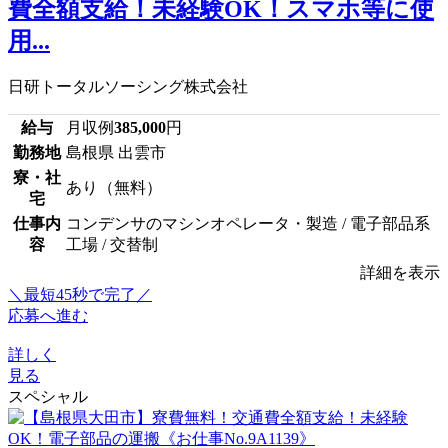
費全額支給！未経験OK！スマホ等に使
用...
日研トータルソーシング株式会社
給与
月収例
385,000
円
勤務地
島根県 出雲市
寮・社
あり（無料）
宅
仕事内
コンデンサのマシンオペレータ・製造 / 電子部品系
容
工場 / 交替制
詳細を表示
＼最短45秒で完了／
応募へ進む
詳しく
見る
スペシャル