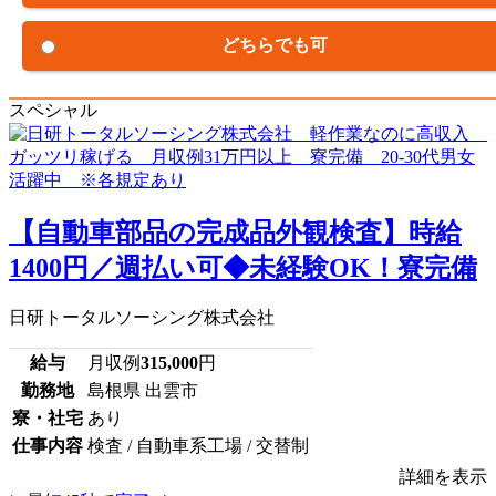
どちらでも可
スペシャル
【自動車部品の完成品外観検査】時給
1400円／週払い可◆未経験OK！寮完備
日研トータルソーシング株式会社
給与
月収例
315,000
円
勤務地
島根県 出雲市
寮・社宅
あり
仕事内容
検査 / 自動車系工場 / 交替制
詳細を表示