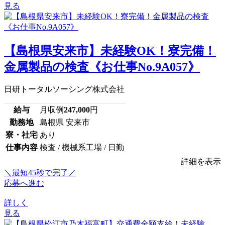
見る
【島根県安来市】未経験OK！寮完備！
金属製品の検査《お仕事No.9A057》
日研トータルソーシング株式会社
給与
月収例
247,000
円
勤務地
島根県 安来市
寮・社宅
あり
仕事内容
検査 / 機械系工場 / 日勤
詳細を表示
＼最短45秒で完了／
応募へ進む
詳しく
見る