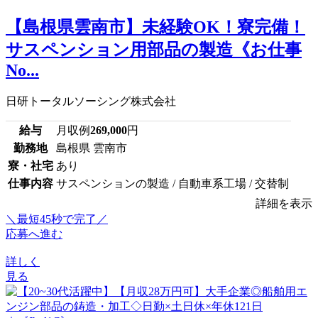
【島根県雲南市】未経験OK！寮完備！
サスペンション用部品の製造《お仕事
No...
日研トータルソーシング株式会社
給与
月収例
269,000
円
勤務地
島根県 雲南市
寮・社宅
あり
仕事内容
サスペンションの製造 / 自動車系工場 / 交替制
詳細を表示
＼最短45秒で完了／
応募へ進む
詳しく
見る