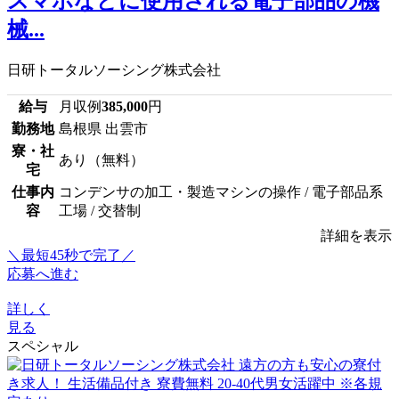
スマホなどに使用される電子部品の機
械...
日研トータルソーシング株式会社
給与
月収例
385,000
円
勤務地
島根県 出雲市
寮・社
あり（無料）
宅
仕事内
コンデンサの加工・製造マシンの操作 / 電子部品系
容
工場 / 交替制
詳細を表示
＼最短45秒で完了／
応募へ進む
詳しく
見る
スペシャル