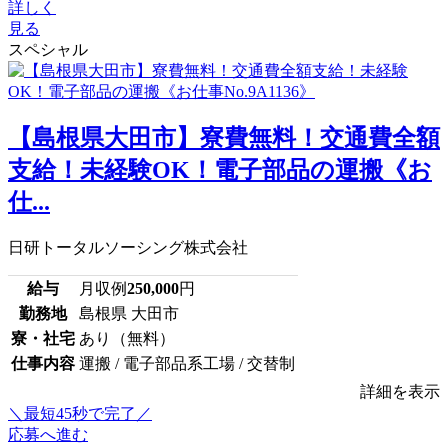
詳しく
見る
スペシャル
【島根県大田市】寮費無料！交通費全額
支給！未経験OK！電子部品の運搬《お
仕...
日研トータルソーシング株式会社
給与
月収例
250,000
円
勤務地
島根県 大田市
寮・社宅
あり（無料）
仕事内容
運搬 / 電子部品系工場 / 交替制
詳細を表示
＼最短45秒で完了／
応募へ進む