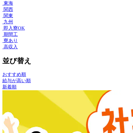
東海
関西
関東
九州
即入寮OK
期間工
寮あり
高収入
並び替え
おすすめ順
給与が高い順
新着順