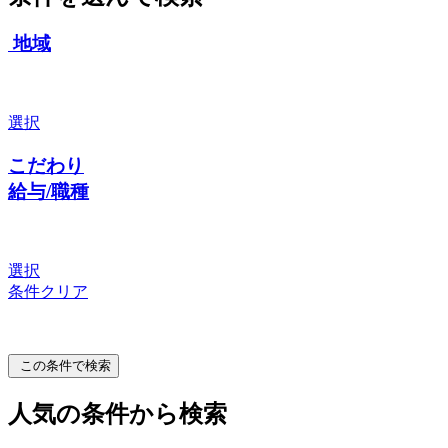
地域
選択
こだわり
給与/職種
選択
条件クリア
この条件で検索
人気の条件から検索