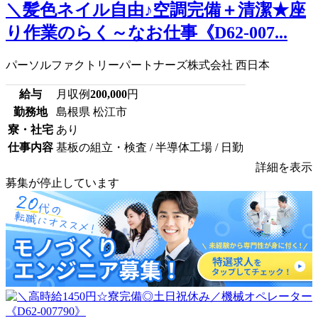
＼髪色ネイル自由♪空調完備＋清潔★座
り作業のらく～なお仕事《D62-007...
パーソルファクトリーパートナーズ株式会社 西日本
給与
月収例
200,000
円
勤務地
島根県 松江市
寮・社宅
あり
仕事内容
基板の組立・検査 / 半導体工場 / 日勤
詳細を表示
募集が停止しています