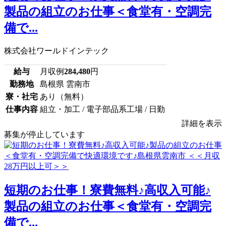
製品の組立のお仕事＜食堂有・空調完
備で...
株式会社ワールドインテック
給与
月収例
284,480
円
勤務地
島根県 雲南市
寮・社宅
あり（無料）
仕事内容
組立・加工 / 電子部品系工場 / 日勤
詳細を表示
募集が停止しています
短期のお仕事！寮費無料♪高収入可能♪
製品の組立のお仕事＜食堂有・空調完
備で...