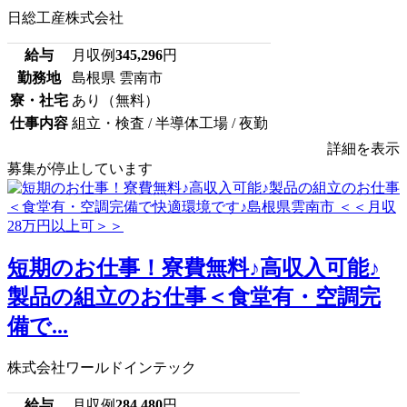
日総工産株式会社
給与
月収例
345,296
円
勤務地
島根県 雲南市
寮・社宅
あり（無料）
仕事内容
組立・検査 / 半導体工場 / 夜勤
詳細を表示
募集が停止しています
短期のお仕事！寮費無料♪高収入可能♪
製品の組立のお仕事＜食堂有・空調完
備で...
株式会社ワールドインテック
給与
月収例
284,480
円