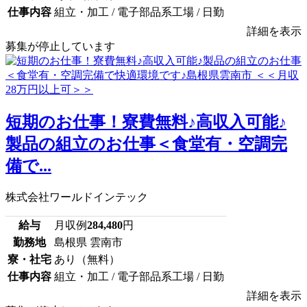
仕事内容
組立・加工 / 電子部品系工場 / 日勤
詳細を表示
募集が停止しています
短期のお仕事！寮費無料♪高収入可能♪
製品の組立のお仕事＜食堂有・空調完
備で...
株式会社ワールドインテック
給与
月収例
284,480
円
勤務地
島根県 雲南市
寮・社宅
あり（無料）
仕事内容
組立・加工 / 電子部品系工場 / 日勤
詳細を表示