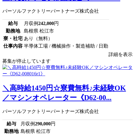
パーソルファクトリーパートナーズ株式会社
給与
月収例
242,000
円
勤務地
島根県 松江市
寮・社宅
あり（無料）
仕事内容
半導体工場 / 機械操作・製造補助 / 日勤
詳細を表示
募集が停止しています
＼高時給1450円☆寮費無料♪未経験OK
／マシンオペレーター《D62-00...
パーソルファクトリーパートナーズ株式会社
給与
月収例
290,000
円
勤務地
島根県 松江市