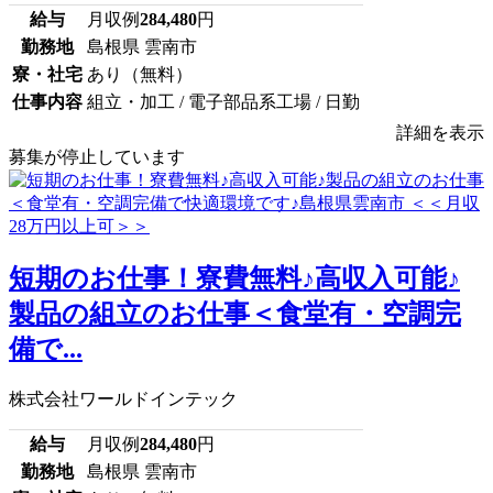
給与
月収例
284,480
円
勤務地
島根県 雲南市
寮・社宅
あり（無料）
仕事内容
組立・加工 / 電子部品系工場 / 日勤
詳細を表示
募集が停止しています
短期のお仕事！寮費無料♪高収入可能♪
製品の組立のお仕事＜食堂有・空調完
備で...
株式会社ワールドインテック
給与
月収例
284,480
円
勤務地
島根県 雲南市