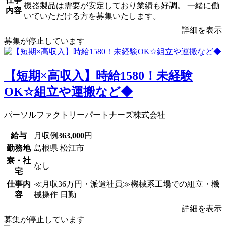
機器製品は需要が安定しており業績も好調。 一緒に働
内容
いていただける方を募集いたします。
詳細を表示
募集が停止しています
【短期×高収入】時給1580！未経験
OK☆組立や運搬など◆
パーソルファクトリーパートナーズ株式会社
給与
月収例
363,000
円
勤務地
島根県 松江市
寮・社
なし
宅
仕事内
≪月収36万円・派遣社員≫機械系工場での組立・機
容
械操作 日勤
詳細を表示
募集が停止しています