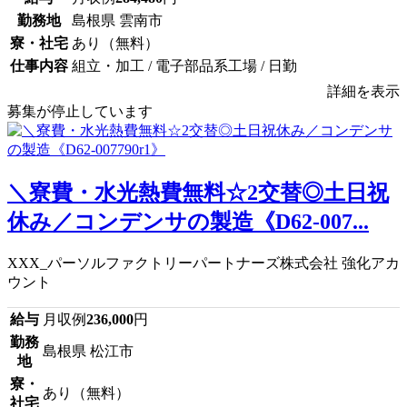
勤務地
島根県 雲南市
寮・社宅
あり（無料）
仕事内容
組立・加工 / 電子部品系工場 / 日勤
詳細を表示
募集が停止しています
＼寮費・水光熱費無料☆2交替◎土日祝
休み／コンデンサの製造《D62-007...
XXX_パーソルファクトリーパートナーズ株式会社 強化アカ
ウント
給与
月収例
236,000
円
勤務
島根県 松江市
地
寮・
あり（無料）
社宅