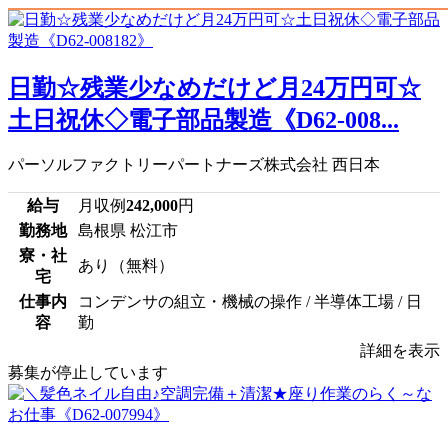
日勤☆残業少なめだけど月24万円可☆
土日祝休◇電子部品製造《D62-008...
パーソルファクトリーパートナーズ株式会社 西日本
給与
月収例
242,000
円
勤務地
島根県 松江市
寮・社
あり（無料）
宅
仕事内
コンデンサの組立・機械の操作 / 半導体工場 / 日
容
勤
詳細を表示
募集が停止しています