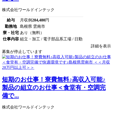
株式会社ワールドインテック
給与
月収例
284,480
円
勤務地
島根県 雲南市
寮・社宅
あり（無料）
仕事内容
組立・加工 / 電子部品系工場 / 日勤
詳細を表示
募集が停止しています
短期のお仕事！寮費無料♪高収入可能♪
製品の組立のお仕事＜食堂有・空調完
備で...
株式会社ワールドインテック