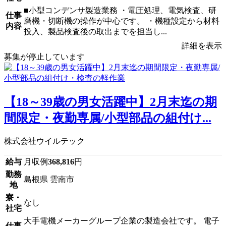
■小型コンデンサ製造業務 ・電圧処理、電気検査、研
仕事
磨機・切断機の操作が中心です。 ・機種設定から材料
内容
投入、製品検査後の取出までを担当し...
詳細を表示
募集が停止しています
【18～39歳の男女活躍中】2月末迄の期
間限定・夜勤専属/小型部品の組付け...
株式会社ウイルテック
給与
月収例
368,816
円
勤務
島根県 雲南市
地
寮・
なし
社宅
大手電機メーカーグループ企業の製造会社です。 電子
仕事