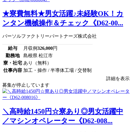
★寮費無料★男女活躍♪未経験OK！カ
ンタン機械操作＆チェック《D62-00...
パーソルファクトリーパートナーズ株式会社
給与
月収例
326,000
円
勤務地
島根県 松江市
寮・社宅
あり（無料）
仕事内容
加工・操作 / 半導体工場 / 交替制
詳細を表示
募集が停止しています
＼高時給1450円☆寮あり◎男女活躍中
／マシンオペレーター《D62-008...