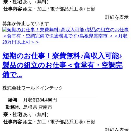
寮・社宅
あり（無料）
仕事内容
組立・加工 / 電子部品系工場 / 日勤
詳細を表示
募集が停止しています
短期のお仕事！寮費無料♪高収入可能♪
製品の組立のお仕事＜食堂有・空調完
備で...
株式会社ワールドインテック
給与
月収例
284,480
円
勤務地
島根県 雲南市
寮・社宅
あり（無料）
仕事内容
組立・加工 / 電子部品系工場 / 日勤
詳細を表示