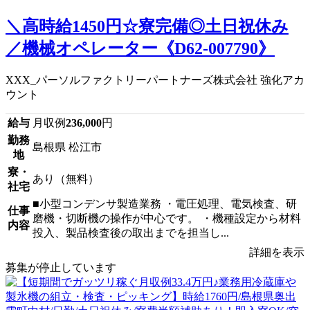
＼高時給1450円☆寮完備◎土日祝休み
／機械オペレーター《D62-007790》
XXX_パーソルファクトリーパートナーズ株式会社 強化アカ
ウント
給与
月収例
236,000
円
勤務
島根県 松江市
地
寮・
あり（無料）
社宅
■小型コンデンサ製造業務 ・電圧処理、電気検査、研
仕事
磨機・切断機の操作が中心です。 ・機種設定から材料
内容
投入、製品検査後の取出までを担当し...
詳細を表示
募集が停止しています