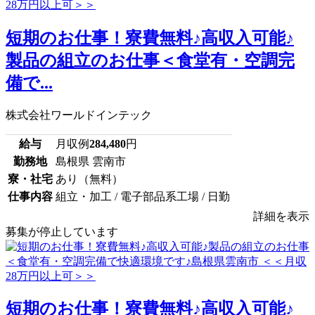
短期のお仕事！寮費無料♪高収入可能♪
製品の組立のお仕事＜食堂有・空調完
備で...
株式会社ワールドインテック
給与
月収例
284,480
円
勤務地
島根県 雲南市
寮・社宅
あり（無料）
仕事内容
組立・加工 / 電子部品系工場 / 日勤
詳細を表示
募集が停止しています
短期のお仕事！寮費無料♪高収入可能♪