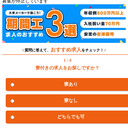
募集が停止しています
おすすめ求人
\ 質問に答えて、
をチェック！ /
1 / 4
寮付きの求人をお探しですか？
寮あり
寮なし
どちらでも可