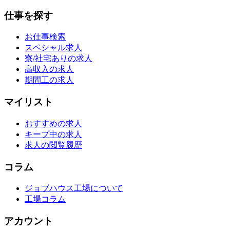
仕事を探す
お仕事検索
スペシャル求人
寮/社宅ありの求人
高収入の求人
期間工の求人
マイリスト
おすすめの求人
キープ中の求人
求人の閲覧履歴
コラム
ジョブハウス工場について
工場コラム
アカウント