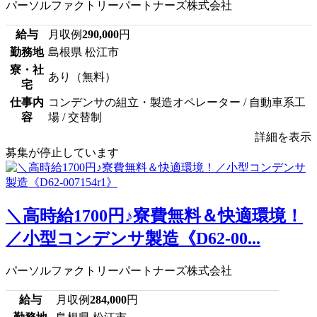
パーソルファクトリーパートナーズ株式会社
給与
月収例
290,000
円
勤務地
島根県 松江市
寮・社
あり（無料）
宅
仕事内
コンデンサの組立・製造オペレーター / 自動車系工
容
場 / 交替制
詳細を表示
募集が停止しています
＼高時給1700円♪寮費無料＆快適環境！
／小型コンデンサ製造《D62-00...
パーソルファクトリーパートナーズ株式会社
給与
月収例
284,000
円