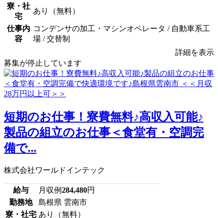
寮・社
あり（無料）
宅
仕事内
コンデンサの加工・マシンオペレータ / 自動車系工
容
場 / 交替制
詳細を表示
募集が停止しています
短期のお仕事！寮費無料♪高収入可能♪
製品の組立のお仕事＜食堂有・空調完
備で...
株式会社ワールドインテック
給与
月収例
284,480
円
勤務地
島根県 雲南市
寮・社宅
あり（無料）