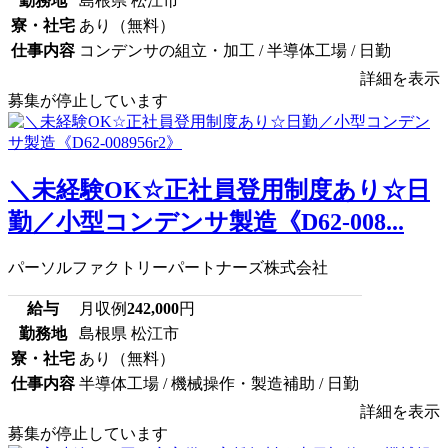
勤務地
島根県 松江市
寮・社宅
あり（無料）
仕事内容
コンデンサの組立・加工 / 半導体工場 / 日勤
詳細を表示
募集が停止しています
＼未経験OK☆正社員登用制度あり☆日
勤／小型コンデンサ製造《D62-008...
パーソルファクトリーパートナーズ株式会社
給与
月収例
242,000
円
勤務地
島根県 松江市
寮・社宅
あり（無料）
仕事内容
半導体工場 / 機械操作・製造補助 / 日勤
詳細を表示
募集が停止しています