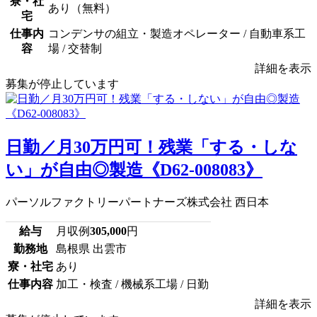
寮・社
あり（無料）
宅
仕事内
コンデンサの組立・製造オペレーター / 自動車系工
容
場 / 交替制
詳細を表示
募集が停止しています
日勤／月30万円可！残業「する・しな
い」が自由◎製造《D62-008083》
パーソルファクトリーパートナーズ株式会社 西日本
給与
月収例
305,000
円
勤務地
島根県 出雲市
寮・社宅
あり
仕事内容
加工・検査 / 機械系工場 / 日勤
詳細を表示