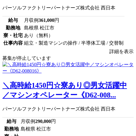
パーソルファクトリーパートナーズ株式会社 西日本
給与
月収例
361,000
円
勤務地
島根県 松江市
寮・社宅
あり（無料）
仕事内容
組立・製造マシンの操作 / 半導体工場 / 交替制
詳細を表示
募集が停止しています
＼高時給1450円☆寮あり◎男女活躍中
／マシンオペレーター《D62-008...
パーソルファクトリーパートナーズ株式会社 西日本
給与
月収例
290,000
円
勤務地
島根県 松江市