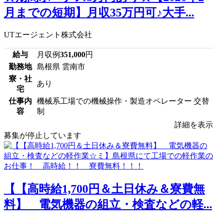
月までの短期】月収35万円可♪大手...
UTエージェント株式会社
給与
月収例
351,000
円
勤務地
島根県 雲南市
寮・社
あり
宅
仕事内
機械系工場での機械操作・製造オペレーター 交替
容
制
詳細を表示
募集が停止しています
【【高時給1,700円＆土日休み＆寮費無
料】 電気機器の組立・検査などの軽...