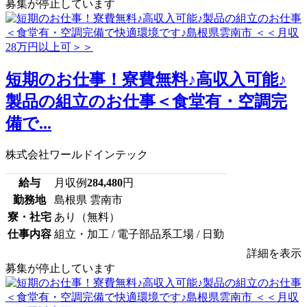
募集が停止しています
短期のお仕事！寮費無料♪高収入可能♪
製品の組立のお仕事＜食堂有・空調完
備で...
株式会社ワールドインテック
給与
月収例
284,480
円
勤務地
島根県 雲南市
寮・社宅
あり（無料）
仕事内容
組立・加工 / 電子部品系工場 / 日勤
詳細を表示
募集が停止しています