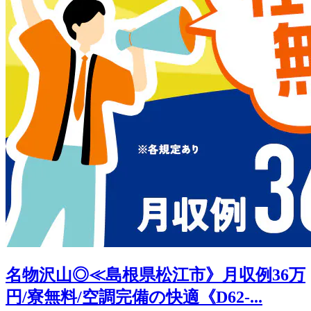
名物沢山◎≪島根県松江市》月収例36万
円/寮無料/空調完備の快適《D62-...