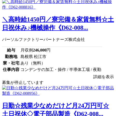
＼高時給1450円／寮完備＆家賃無料☆土
日祝休み♪機械操作《D62-008...
パーソルファクトリーパートナーズ株式会社
給与
月収例
246,000
円
勤務地
島根県 松江市
寮・社宅
あり（無料）
仕事内容
コンデンサの加工・操作 / 半導体工場 / 夜勤
詳細を表示
募集が停止しています
日勤☆残業少なめだけど月24万円可☆
土日祝休◇電子部品製造《D62-008...