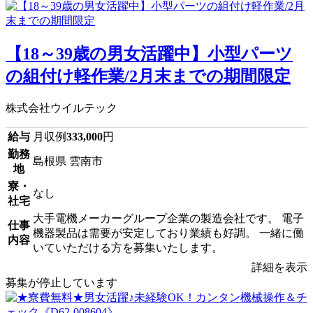
【18～39歳の男女活躍中】小型パーツ
の組付け軽作業/2月末までの期間限定
株式会社ウイルテック
給与
月収例
333,000
円
勤務
島根県 雲南市
地
寮・
なし
社宅
大手電機メーカーグループ企業の製造会社です。 電子
仕事
機器製品は需要が安定しており業績も好調。 一緒に働
内容
いていただける方を募集いたします。
詳細を表示
募集が停止しています