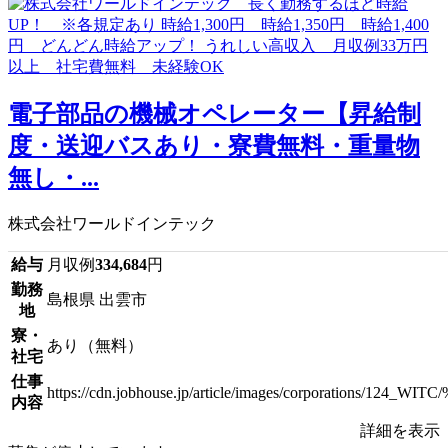
電子部品の機械オペレーター【昇給制
度・送迎バスあり・寮費無料・重量物
無し・...
株式会社ワールドインテック
給与
月収例
334,684
円
勤務
島根県 出雲市
地
寮・
あり（無料）
社宅
仕事
https://cdn.jobhouse.jp/article/images/corpora
内容
詳細を表示