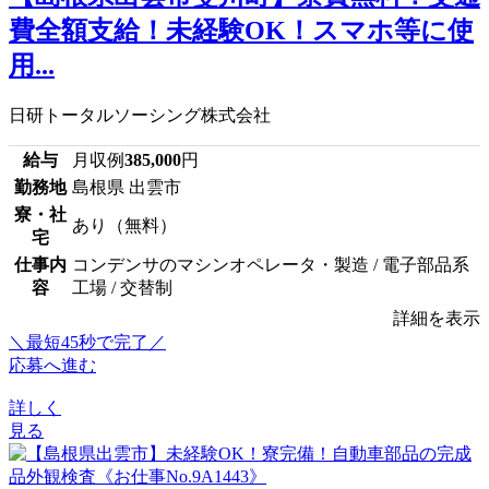
費全額支給！未経験OK！スマホ等に使
用...
日研トータルソーシング株式会社
給与
月収例
385,000
円
勤務地
島根県 出雲市
寮・社
あり（無料）
宅
仕事内
コンデンサのマシンオペレータ・製造 / 電子部品系
容
工場 / 交替制
詳細を表示
＼最短45秒で完了／
応募へ進む
詳しく
見る