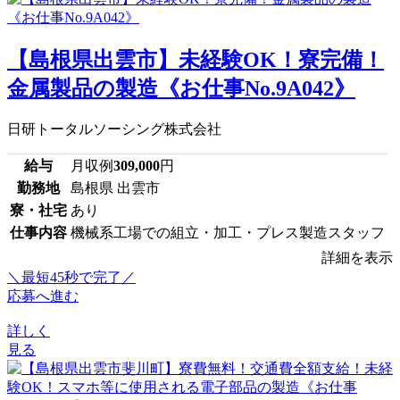
【島根県出雲市】未経験OK！寮完備！
金属製品の製造《お仕事No.9A042》
日研トータルソーシング株式会社
給与
月収例
309,000
円
勤務地
島根県 出雲市
寮・社宅
あり
仕事内容
機械系工場での組立・加工・プレス製造スタッフ
詳細を表示
＼最短45秒で完了／
応募へ進む
詳しく
見る