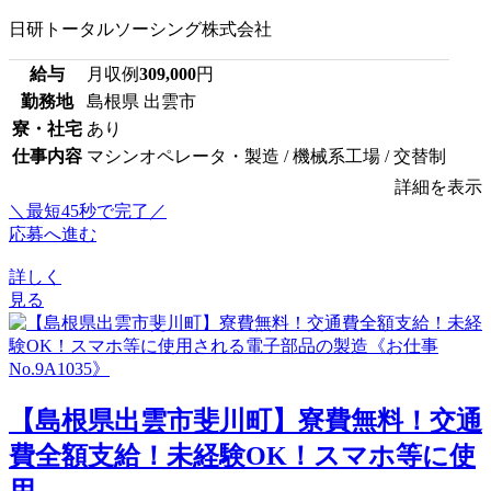
日研トータルソーシング株式会社
給与
月収例
309,000
円
勤務地
島根県 出雲市
寮・社宅
あり
仕事内容
マシンオペレータ・製造 / 機械系工場 / 交替制
詳細を表示
＼最短45秒で完了／
応募へ進む
詳しく
見る
【島根県出雲市斐川町】寮費無料！交通
費全額支給！未経験OK！スマホ等に使
用...