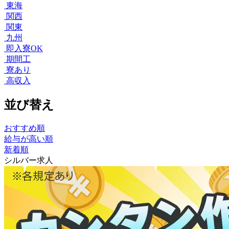
東海
関西
関東
九州
即入寮OK
期間工
寮あり
高収入
並び替え
おすすめ順
給与が高い順
新着順
シルバー求人