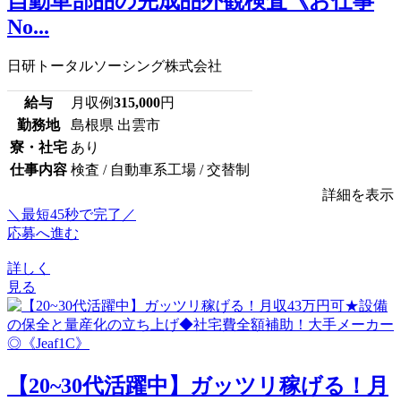
自動車部品の完成品外観検査《お仕事
No...
日研トータルソーシング株式会社
給与
月収例
315,000
円
勤務地
島根県 出雲市
寮・社宅
あり
仕事内容
検査 / 自動車系工場 / 交替制
詳細を表示
＼最短45秒で完了／
応募へ進む
詳しく
見る
【20~30代活躍中】ガッツリ稼げる！月