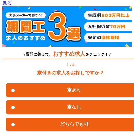
見る
おすすめ求人
\ 質問に答えて、
をチェック！ /
1 / 4
寮付きの求人をお探しですか？
寮あり
寮なし
どちらでも可