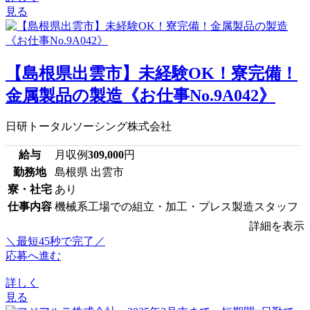
見る
【島根県出雲市】未経験OK！寮完備！
金属製品の製造《お仕事No.9A042》
日研トータルソーシング株式会社
給与
月収例
309,000
円
勤務地
島根県 出雲市
寮・社宅
あり
仕事内容
機械系工場での組立・加工・プレス製造スタッフ
詳細を表示
＼最短45秒で完了／
応募へ進む
詳しく
見る