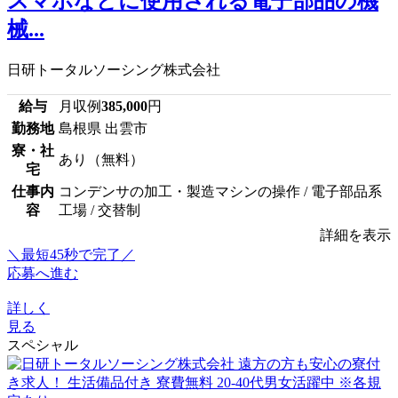
スマホなどに使用される電子部品の機
械...
日研トータルソーシング株式会社
給与
月収例
385,000
円
勤務地
島根県 出雲市
寮・社
あり（無料）
宅
仕事内
コンデンサの加工・製造マシンの操作 / 電子部品系
容
工場 / 交替制
詳細を表示
＼最短45秒で完了／
応募へ進む
詳しく
見る
スペシャル