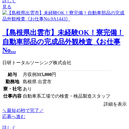
詳しく
見る
【島根県出雲市】未経験OK！寮完備！
自動車部品の完成品外観検査《お仕事
No...
日研トータルソーシング株式会社
給与
月収例
315,000
円
勤務地
島根県 出雲市
寮・社宅
あり
仕事内容
自動車系工場での検査・検品製造スタッフ
詳細を表示
＼最短45秒で完了／
応募へ進む
詳しく