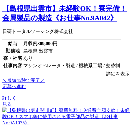
【島根県出雲市】未経験OK！寮完備！
金属製品の製造《お仕事No.9A042》
日研トータルソーシング株式会社
給与
月収例
309,000
円
勤務地
島根県 出雲市
寮・社宅
あり
仕事内容
マシンオペレータ・製造 / 機械系工場 / 交替制
詳細を表示
＼最短45秒で完了／
応募へ進む
詳しく
見る