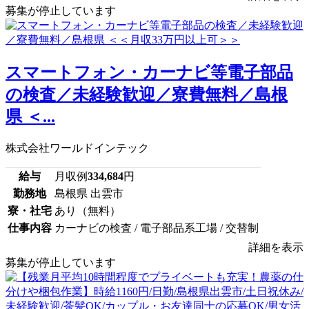
募集が停止しています
スマートフォン・カーナビ等電子部品
の検査／未経験歓迎／寮費無料／島根
県 ＜...
株式会社ワールドインテック
給与
月収例
334,684
円
勤務地
島根県 出雲市
寮・社宅
あり（無料）
仕事内容
カーナビの検査 / 電子部品系工場 / 交替制
詳細を表示
募集が停止しています