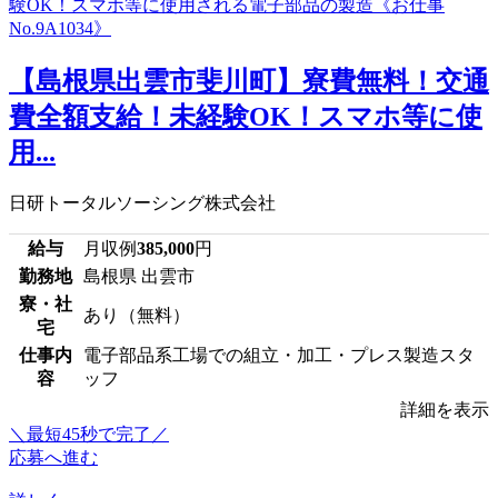
【島根県出雲市斐川町】寮費無料！交通
費全額支給！未経験OK！スマホ等に使
用...
日研トータルソーシング株式会社
給与
月収例
385,000
円
勤務地
島根県 出雲市
寮・社
あり（無料）
宅
仕事内
電子部品系工場での組立・加工・プレス製造スタ
容
ッフ
詳細を表示
＼最短45秒で完了／
応募へ進む