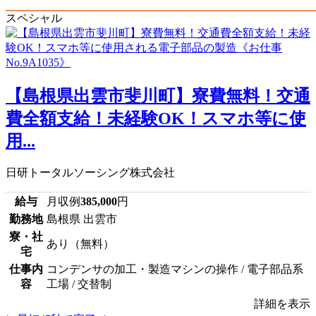
スペシャル
【島根県出雲市斐川町】寮費無料！交通
費全額支給！未経験OK！スマホ等に使
用...
日研トータルソーシング株式会社
給与
月収例
385,000
円
勤務地
島根県 出雲市
寮・社
あり（無料）
宅
仕事内
コンデンサの加工・製造マシンの操作 / 電子部品系
容
工場 / 交替制
詳細を表示