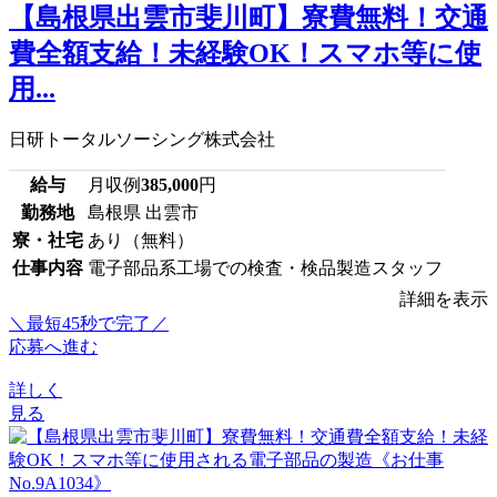
【島根県出雲市斐川町】寮費無料！交通
費全額支給！未経験OK！スマホ等に使
用...
日研トータルソーシング株式会社
給与
月収例
385,000
円
勤務地
島根県 出雲市
寮・社宅
あり（無料）
仕事内容
電子部品系工場での検査・検品製造スタッフ
詳細を表示
＼最短45秒で完了／
応募へ進む
詳しく
見る