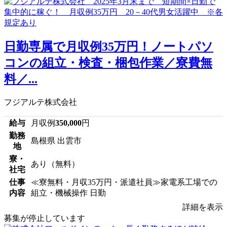
日勤専属で月収例35万円！ノートパソ
コンの組立・検査・梱包作業／寮費無
料／...
フジアルテ株式会社
給与
月収例
350,000
円
勤務
島根県 出雲市
地
寮・
あり（無料）
社宅
仕事
≪寮無料・月収35万円・派遣社員≫家電系工場での
内容
組立・機械操作 日勤
詳細を表示
募集が停止しています