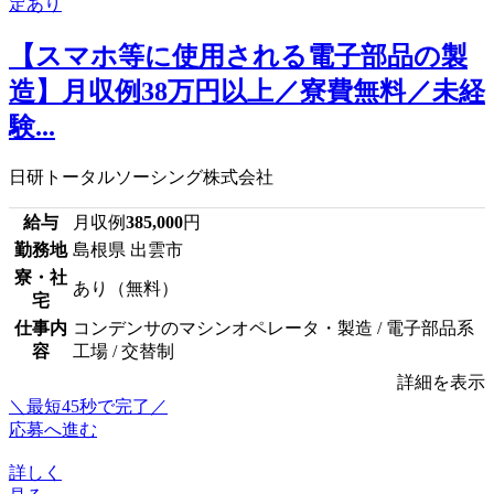
【スマホ等に使用される電子部品の製
造】月収例38万円以上／寮費無料／未経
験...
日研トータルソーシング株式会社
給与
月収例
385,000
円
勤務地
島根県 出雲市
寮・社
あり（無料）
宅
仕事内
コンデンサのマシンオペレータ・製造 / 電子部品系
容
工場 / 交替制
詳細を表示
＼最短45秒で完了／
応募へ進む
詳しく