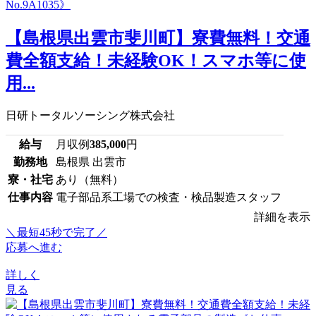
【島根県出雲市斐川町】寮費無料！交通
費全額支給！未経験OK！スマホ等に使
用...
日研トータルソーシング株式会社
給与
月収例
385,000
円
勤務地
島根県 出雲市
寮・社宅
あり（無料）
仕事内容
電子部品系工場での検査・検品製造スタッフ
詳細を表示
＼最短45秒で完了／
応募へ進む
詳しく
見る