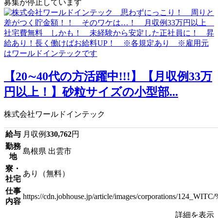
募集が停止しています
【20∼40代の方活躍中!!!】【月収例33万
円以上！】砂粒サイズの小型部...
株式会社ワールドインテック
給与
月収例
330,762
円
勤務
島根県 出雲市
地
寮・
あり（無料）
社宅
仕事
https://cdn.jobhouse.jp/article/images/corpora
内容
詳細を表示