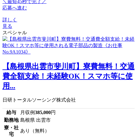
＼最短45秒で完了／
応募へ進む
詳しく
見る
スペシャル
【島根県出雲市斐川町】寮費無料！交通
費全額支給！未経験OK！スマホ等に使
用...
日研トータルソーシング株式会社
給与
月収例
385,000
円
勤務地
島根県 出雲市
寮・社
あり（無料）
宅