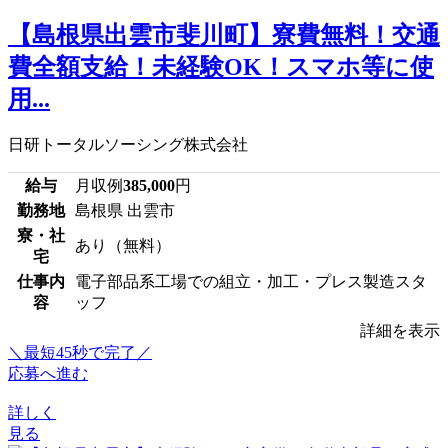
【島根県出雲市斐川町】寮費無料！交通
費全額支給！未経験OK！スマホ等に使
用...
日研トータルソーシング株式会社
給与
月収例
385,000
円
勤務地
島根県 出雲市
寮・社
あり（無料）
宅
仕事内
電子部品系工場での組立・加工・プレス製造スタ
容
ッフ
詳細を表示
＼最短45秒で完了／
応募へ進む
詳しく
見る