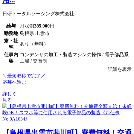
日研トータルソーシング株式会社
給与
月収例
385,000
円
勤務地
島根県 出雲市
寮・社
あり（無料）
宅
仕事内
コンデンサの加工・製造マシンの操作 / 電子部品系
容
工場 / 交替制
詳細を表示
＼最短45秒で完了／
応募へ進む
詳しく
見る
【島根県出雲市斐川町】寮費無料！交通