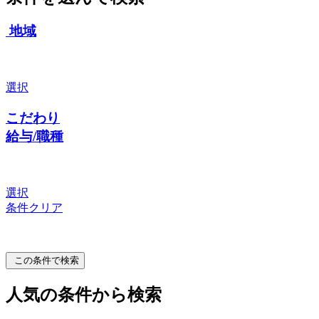
地域
選択
こだわり
給与/職種
選択
条件クリア
この条件で検索
人気の条件から検索