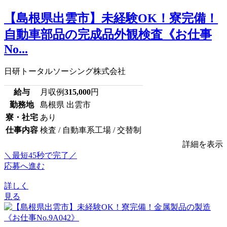
【島根県出雲市】未経験OK！寮完備！
自動車部品の完成品外観検査《お仕事
No...
日研トータルソーシング株式会社
給与
月収例
315,000
円
勤務地
島根県 出雲市
寮・社宅
あり
仕事内容
検査 / 自動車系工場 / 交替制
詳細を表示
＼最短45秒で完了／
応募へ進む
詳しく
見る