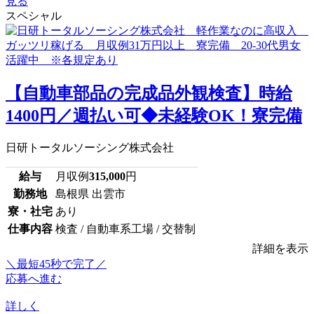
見る
スペシャル
【自動車部品の完成品外観検査】時給
1400円／週払い可◆未経験OK！寮完備
日研トータルソーシング株式会社
給与
月収例
315,000
円
勤務地
島根県 出雲市
寮・社宅
あり
仕事内容
検査 / 自動車系工場 / 交替制
詳細を表示
＼最短45秒で完了／
応募へ進む
詳しく