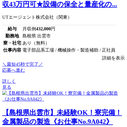
収43万円可★設備の保全と量産化の...
UTエージェント株式会社（関東）
給与
月収例
432,000
円
勤務地
島根県 出雲市
寮・社宅
あり（無料）
仕事内容
電子部品系工場 / 機械操作・製造補助 / 正社員
詳細を表示
＼最短45秒で完了／
応募へ進む
詳しく
見る
【島根県出雲市】未経験OK！寮完備！
金属製品の製造《お仕事No.9A042》