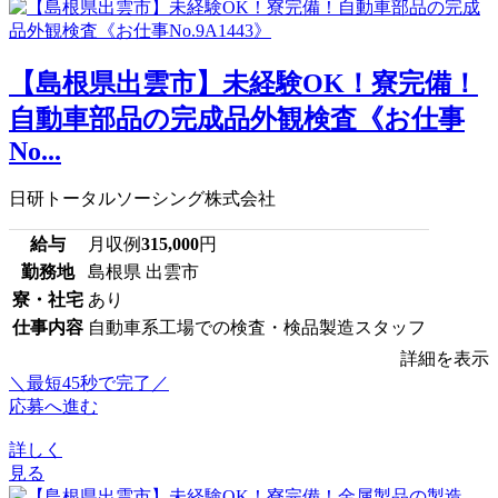
【島根県出雲市】未経験OK！寮完備！
自動車部品の完成品外観検査《お仕事
No...
日研トータルソーシング株式会社
給与
月収例
315,000
円
勤務地
島根県 出雲市
寮・社宅
あり
仕事内容
自動車系工場での検査・検品製造スタッフ
詳細を表示
＼最短45秒で完了／
応募へ進む
詳しく
見る