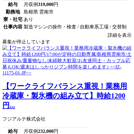
給与
月収例
319,000
円
勤務地
島根県 雲南市
寮・社宅
あり
仕事内容
製造マシンの操作・検査 / 自動車系工場 / 交替制
詳細を表示
募集が停止しています
【ワークライフバランス重視！業務用
冷蔵庫・製氷機の組み立て】時給1200
円...
フジアルテ株式会社
給与
月収例
232,000
円