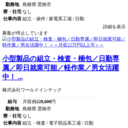
勤務地
島根県 雲南市
寮・社宅
なし
仕事内容
組立・操作 / 家電系工場 / 日勤
詳細を表示
募集が停止しています
小型製品の組立・検査・梱包／日勤専
属／即日就業可能／軽作業／男女活躍
中！ ...
株式会社ワールドインテック
給与
月収例
228,600
円
勤務地
島根県 雲南市
寮・社宅
なし
仕事内容
組立・検査 / 電子部品系工場 / 日勤