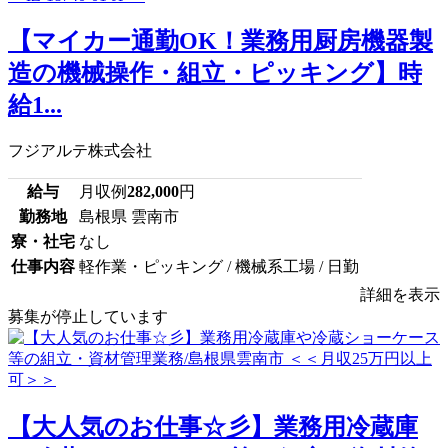
【マイカー通勤OK！業務用厨房機器製
造の機械操作・組立・ピッキング】時
給1...
フジアルテ株式会社
給与
月収例
282,000
円
勤務地
島根県 雲南市
寮・社宅
なし
仕事内容
軽作業・ピッキング / 機械系工場 / 日勤
詳細を表示
募集が停止しています
【大人気のお仕事☆彡】業務用冷蔵庫