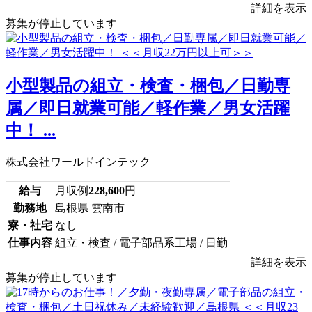
詳細を表示
募集が停止しています
小型製品の組立・検査・梱包／日勤専
属／即日就業可能／軽作業／男女活躍
中！ ...
株式会社ワールドインテック
給与
月収例
228,600
円
勤務地
島根県 雲南市
寮・社宅
なし
仕事内容
組立・検査 / 電子部品系工場 / 日勤
詳細を表示
募集が停止しています