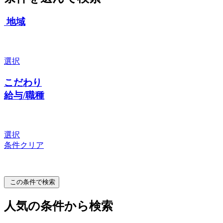
地域
選択
こだわり
給与/職種
選択
条件クリア
この条件で検索
人気の条件から検索