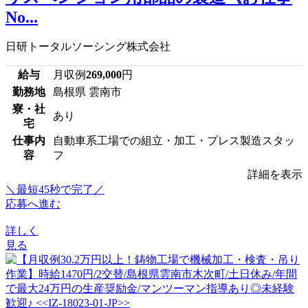
No...
日研トータルソーシング株式会社
給与
月収例
269,000
円
勤務地
島根県 雲南市
寮・社
あり
宅
仕事内
自動車系工場での組立・加工・プレス製造スタッ
容
フ
詳細を表示
＼最短45秒で完了／
応募へ進む
詳しく
見る