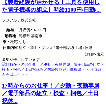
【製造経験が活かせる！工具を使用し
た電子機器の組立】時給1100円/日勤/...
フジアルテ株式会社
給与
月収例
216,000
円
勤務地
島根県 雲南市
寮・社宅
なし
仕事内容
組立・加工・プレス / 電子部品系工場 / 日勤
詳細を表示
募集が停止しています
17時からのお仕事！／夕勤・夜勤専属
／電子部品の組立・検査・梱包／土日
祝休...