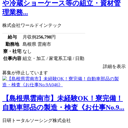
や冷蔵ショーケース等の組立・資材管
理業務...
株式会社ワールドインテック
給与
月収例
256,798
円
勤務地
島根県 雲南市
寮・社宅
なし
仕事内容
組立・加工 / 家電系工場 / 日勤
詳細を表示
募集が停止しています
【島根県雲南市】未経験OK！寮完備！
自動車部品の製造・検査《お仕事No.9...
日研トータルソーシング株式会社