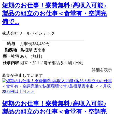
短期のお仕事！寮費無料♪高収入可能♪
製品の組立のお仕事＜食堂有・空調完
備で...
株式会社ワールドインテック
給与
月収例
284,480
円
勤務地
島根県 雲南市
寮・社宅
あり（無料）
仕事内容
組立・加工 / 電子部品系工場 / 日勤
詳細を表示
募集が停止しています
短期のお仕事！寮費無料♪高収入可能♪
製品の組立のお仕事＜食堂有・空調完