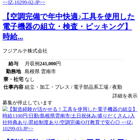
【空調完備で年中快適♪工具を使用した
電子機器の組立・検査・ピッキング】
時給...
フジアルテ株式会社
給与
月収例
241,000
円
勤務地
島根県 雲南市
寮・社宅
なし
仕事内容
組立・加工・プレス / 電子部品系工場 / 夜勤
詳細を表示
募集が停止しています