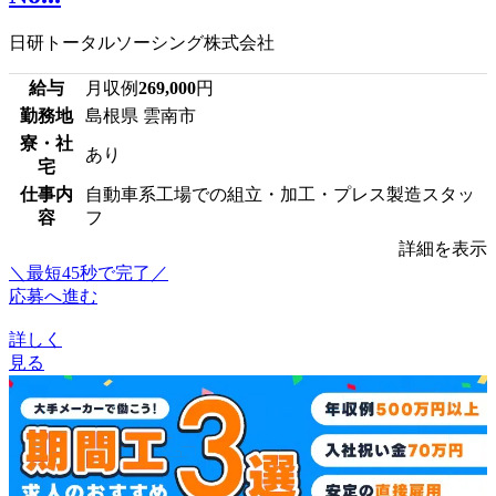
日研トータルソーシング株式会社
給与
月収例
269,000
円
勤務地
島根県 雲南市
寮・社
あり
宅
仕事内
自動車系工場での組立・加工・プレス製造スタッ
容
フ
詳細を表示
＼最短45秒で完了／
応募へ進む
詳しく
見る