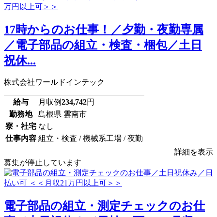
17時からのお仕事！／夕勤・夜勤専属
／電子部品の組立・検査・梱包／土日
祝休...
株式会社ワールドインテック
給与
月収例
234,742
円
勤務地
島根県 雲南市
寮・社宅
なし
仕事内容
組立・検査 / 機械系工場 / 夜勤
詳細を表示
募集が停止しています
電子部品の組立・測定チェックのお仕