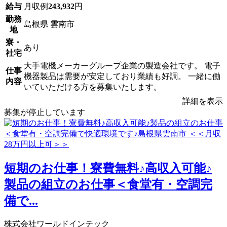
給与
月収例
243,932
円
勤務
島根県 雲南市
地
寮・
あり
社宅
大手電機メーカーグループ企業の製造会社です。 電子
仕事
機器製品は需要が安定しており業績も好調。 一緒に働
内容
いていただける方を募集いたします。
詳細を表示
募集が停止しています
短期のお仕事！寮費無料♪高収入可能♪
製品の組立のお仕事＜食堂有・空調完
備で...
株式会社ワールドインテック