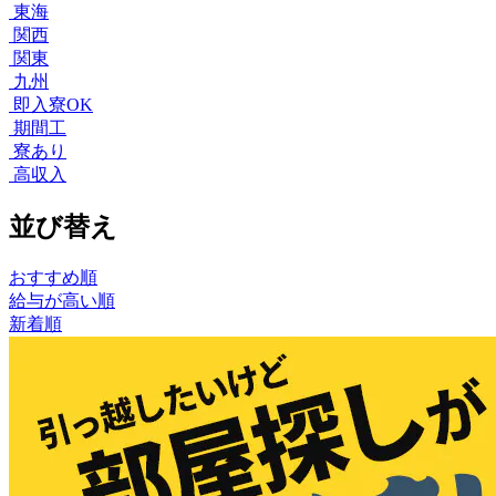
東海
関西
関東
九州
即入寮OK
期間工
寮あり
高収入
並び替え
おすすめ順
給与が高い順
新着順