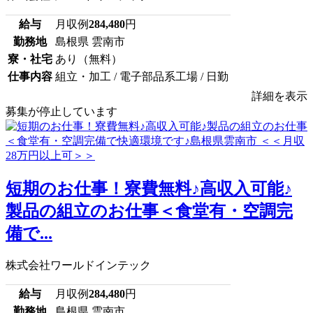
給与
月収例
284,480
円
勤務地
島根県 雲南市
寮・社宅
あり（無料）
仕事内容
組立・加工 / 電子部品系工場 / 日勤
詳細を表示
募集が停止しています
短期のお仕事！寮費無料♪高収入可能♪
製品の組立のお仕事＜食堂有・空調完
備で...
株式会社ワールドインテック
給与
月収例
284,480
円
勤務地
島根県 雲南市