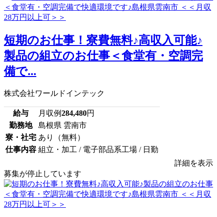
短期のお仕事！寮費無料♪高収入可能♪
製品の組立のお仕事＜食堂有・空調完
備で...
株式会社ワールドインテック
給与
月収例
284,480
円
勤務地
島根県 雲南市
寮・社宅
あり（無料）
仕事内容
組立・加工 / 電子部品系工場 / 日勤
詳細を表示
募集が停止しています