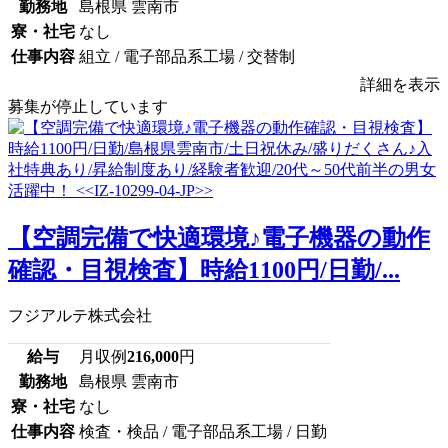
勤務地
島根県 雲南市
寮・社宅
なし
仕事内容
組立 / 電子部品系工場 / 交替制
詳細を表示
募集が停止しています
【空調完備で快適環境♪電子機器の動作
確認・目視検査】時給1100円/日勤/...
フジアルテ株式会社
給与
月収例
216,000
円
勤務地
島根県 雲南市
寮・社宅
なし
仕事内容
検査・検品 / 電子部品系工場 / 日勤