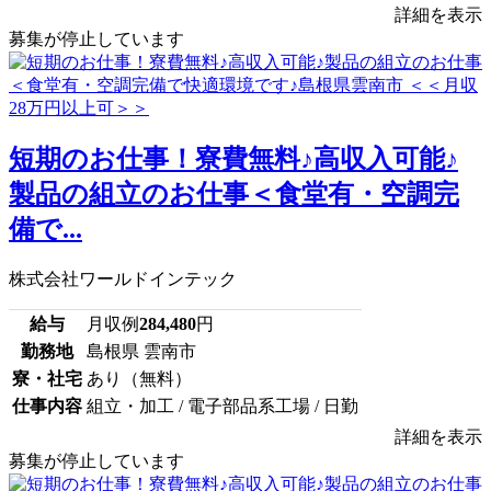
詳細を表示
募集が停止しています
短期のお仕事！寮費無料♪高収入可能♪
製品の組立のお仕事＜食堂有・空調完
備で...
株式会社ワールドインテック
給与
月収例
284,480
円
勤務地
島根県 雲南市
寮・社宅
あり（無料）
仕事内容
組立・加工 / 電子部品系工場 / 日勤
詳細を表示
募集が停止しています