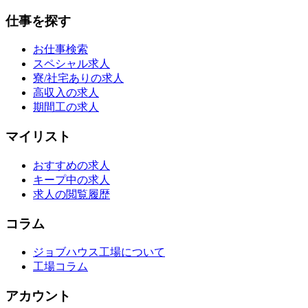
仕事を探す
お仕事検索
スペシャル求人
寮/社宅ありの求人
高収入の求人
期間工の求人
マイリスト
おすすめの求人
キープ中の求人
求人の閲覧履歴
コラム
ジョブハウス工場について
工場コラム
アカウント