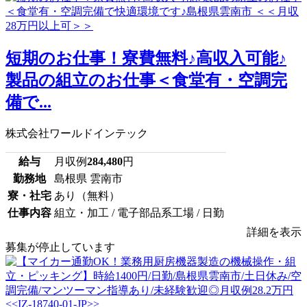
短期のお仕事！寮費無料♪高収入可能♪
製品の組立のお仕事＜食堂有・空調完
備で...
株式会社ワールドインテック
給与
月収例
284,480
円
勤務地
島根県 雲南市
寮・社宅
あり（無料）
仕事内容
組立・加工 / 電子部品系工場 / 日勤
詳細を表示
募集が停止しています