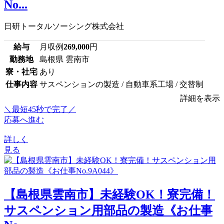
No...
日研トータルソーシング株式会社
給与
月収例
269,000
円
勤務地
島根県 雲南市
寮・社宅
あり
仕事内容
サスペンションの製造 / 自動車系工場 / 交替制
詳細を表示
＼最短45秒で完了／
応募へ進む
詳しく
見る
【島根県雲南市】未経験OK！寮完備！
サスペンション用部品の製造《お仕事