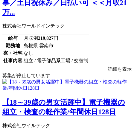
事／土日祝休み／日払い可 ＜＜月収21
万...
株式会社ワールドインテック
給与
月収例
219,827
円
勤務地
島根県 雲南市
寮・社宅
なし
仕事内容
組立 / 電子部品系工場 / 交替制
詳細を表示
募集が停止しています
【18～39歳の男女活躍中】電子機器の
組立・検査の軽作業/年間休日128日
株式会社ウイルテック