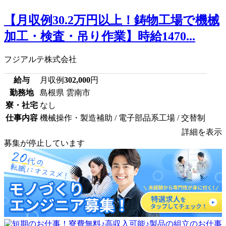
【月収例30.2万円以上！鋳物工場で機械
加工・検査・吊り作業】時給1470...
フジアルテ株式会社
給与
月収例
302,000
円
勤務地
島根県 雲南市
寮・社宅
なし
仕事内容
機械操作・製造補助 / 電子部品系工場 / 交替制
詳細を表示
募集が停止しています