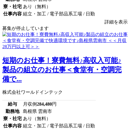
寮・社宅
あり（無料）
仕事内容
組立・加工 / 電子部品系工場 / 日勤
詳細を表示
募集が停止しています
短期のお仕事！寮費無料♪高収入可能♪
製品の組立のお仕事＜食堂有・空調完
備で...
株式会社ワールドインテック
給与
月収例
284,480
円
勤務地
島根県 雲南市
寮・社宅
あり（無料）
仕事内容
組立・加工 / 電子部品系工場 / 日勤