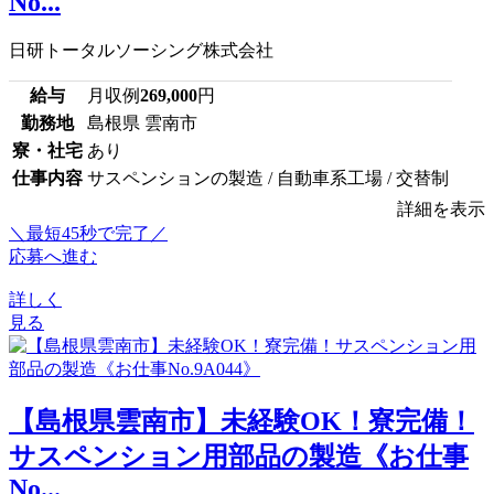
No...
日研トータルソーシング株式会社
給与
月収例
269,000
円
勤務地
島根県 雲南市
寮・社宅
あり
仕事内容
サスペンションの製造 / 自動車系工場 / 交替制
詳細を表示
＼最短45秒で完了／
応募へ進む
詳しく
見る
【島根県雲南市】未経験OK！寮完備！
サスペンション用部品の製造《お仕事
No...