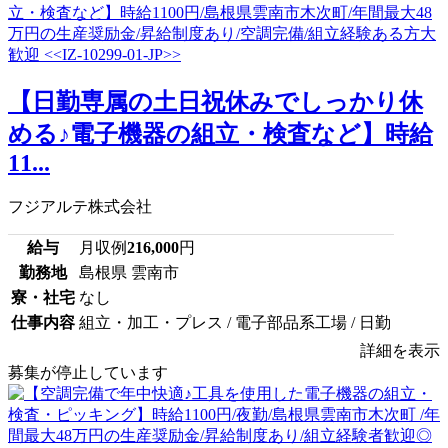
【日勤専属の土日祝休みでしっかり休
める♪電子機器の組立・検査など】時給
11...
フジアルテ株式会社
給与
月収例
216,000
円
勤務地
島根県 雲南市
寮・社宅
なし
仕事内容
組立・加工・プレス / 電子部品系工場 / 日勤
詳細を表示
募集が停止しています