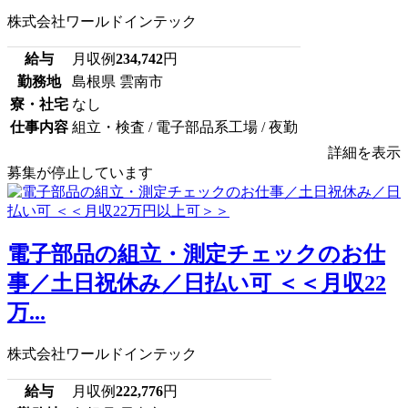
株式会社ワールドインテック
給与
月収例
234,742
円
勤務地
島根県 雲南市
寮・社宅
なし
仕事内容
組立・検査 / 電子部品系工場 / 夜勤
詳細を表示
募集が停止しています
電子部品の組立・測定チェックのお仕
事／土日祝休み／日払い可 ＜＜月収22
万...
株式会社ワールドインテック
給与
月収例
222,776
円