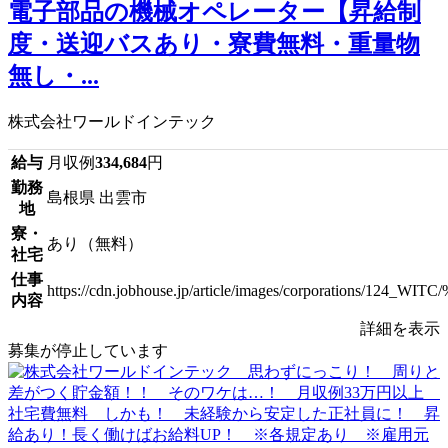
電子部品の機械オペレーター【昇給制
度・送迎バスあり・寮費無料・重量物
無し・...
株式会社ワールドインテック
給与
月収例
334,684
円
勤務
島根県 出雲市
地
寮・
あり（無料）
社宅
仕事
https://cdn.jobhouse.jp/article/images/corpora
内容
詳細を表示
募集が停止しています