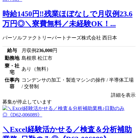
時給1450円‼残業ほぼなしで月収例23.6
万円◎＼寮費無料／未経験OK！...
パーソルファクトリーパートナーズ株式会社 西日本
給与
月収例
236,000
円
勤務地
島根県 松江市
寮・社
あり（無料）
宅
仕事内
コンデンサの加工・製造マシンの操作 / 半導体工場
容
/ 交替制
詳細を表示
募集が停止しています
＼Excel経験活かせる／検査＆分析補助