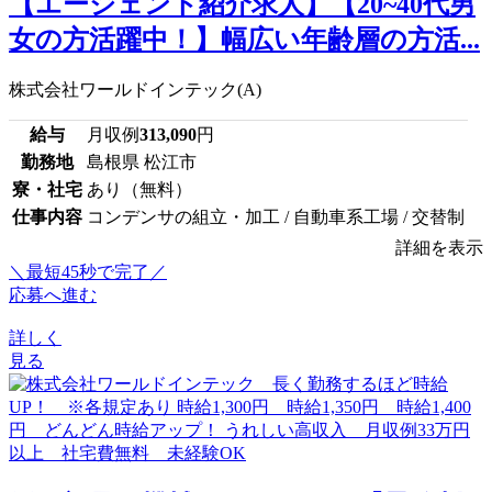
【エージェント紹介求人】【20~40代男
女の方活躍中！】幅広い年齢層の方活...
株式会社ワールドインテック(A)
給与
月収例
313,090
円
勤務地
島根県 松江市
寮・社宅
あり（無料）
仕事内容
コンデンサの組立・加工 / 自動車系工場 / 交替制
詳細を表示
＼最短45秒で完了／
応募へ進む
詳しく
見る