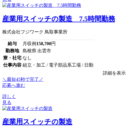
産業用スイッチの製造 7.5時間勤務
株式会社フジワーク 鳥取事業所
給与
月収例
158,700
円
勤務地
島根県 出雲市
寮・社宅
なし
仕事内容
組立・加工 / 電子部品系工場 / 日勤
詳細を表示
＼最短45秒で完了／
応募へ進む
詳しく
見る
産業用スイッチの製造