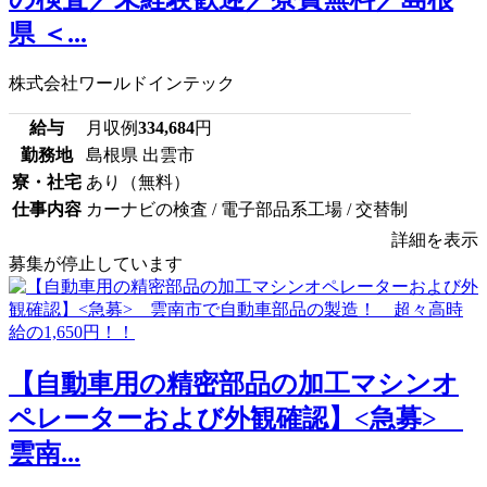
県 ＜...
株式会社ワールドインテック
給与
月収例
334,684
円
勤務地
島根県 出雲市
寮・社宅
あり（無料）
仕事内容
カーナビの検査 / 電子部品系工場 / 交替制
詳細を表示
募集が停止しています
【自動車用の精密部品の加工マシンオ
ペレーターおよび外観確認】<急募>
雲南...