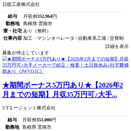
日総工産株式会社
給与
月収例
352,964
円
勤務地
島根県 雲南市
寮・社宅
あり（無料）
仕事内容
加工・マシンオペレータ / 自動車系工場 / 交替制
詳細を表示
募集が停止しています
★期間ボーナス5万円あり★【2026年2
月までの短期】月収35万円可♪大手...
UTエージェント株式会社
給与
月収例
351,000
円
勤務地
島根県 雲南市