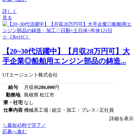
詳しく
見る
【20~30代活躍中】【月収28万円可】大
手企業◎船舶用エンジン部品の鋳造...
UTエージェント株式会社
給与
月収例
286,000
円
勤務地
島根県 松江市
寮・社宅
なし
仕事内容
機械系工場 / 組立・加工・プレス / 正社員
詳細を表示
＼最短45秒で完了／
応募へ進む