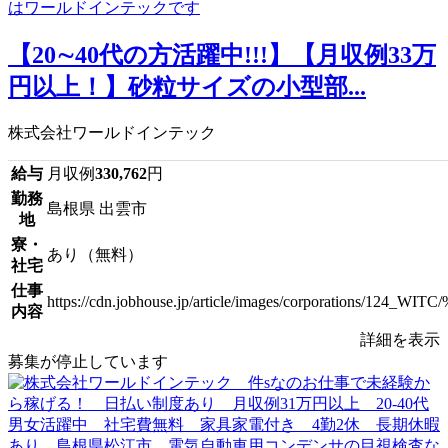
【20∼40代の方活躍中!!!】【月収例33万
円以上！】砂粒サイズの小型部...
株式会社ワールドインテック
給与
月収例
330,762
円
勤務
島根県 出雲市
地
寮・
あり（無料）
社宅
仕事
https://cdn.jobhouse.jp/article/images/corpora
内容
詳細を表示
募集が停止しています