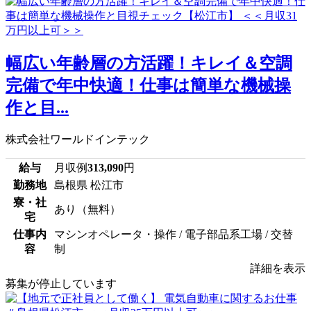
幅広い年齢層の方活躍！キレイ＆空調
完備で年中快適！仕事は簡単な機械操
作と目...
株式会社ワールドインテック
給与
月収例
313,090
円
勤務地
島根県 松江市
寮・社
あり（無料）
宅
仕事内
マシンオペレータ・操作 / 電子部品系工場 / 交替
容
制
詳細を表示
募集が停止しています