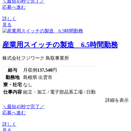
＼最短45秒で完了／
応募へ進む
詳しく
見る
産業用スイッチの製造 6.5時間勤務
株式会社フジワーク 鳥取事業所
給与
月収例
137,540
円
勤務地
島根県 出雲市
寮・社宅
なし
仕事内容
組立・加工 / 電子部品系工場 / 日勤
詳細を表示
＼最短45秒で完了／
応募へ進む
詳しく
見る