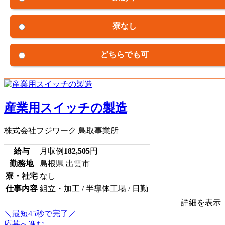
寮なし
どちらでも可
産業用スイッチの製造
株式会社フジワーク 鳥取事業所
給与
月収例
182,505
円
勤務地
島根県 出雲市
寮・社宅
なし
仕事内容
組立・加工 / 半導体工場 / 日勤
詳細を表示
＼最短45秒で完了／
応募へ進む