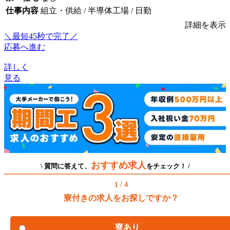
仕事内容
組立・供給 / 半導体工場 / 日勤
詳細を表示
＼最短45秒で完了／
応募へ進む
詳しく
見る
おすすめ求人
\ 質問に答えて、
をチェック！ /
1 / 4
寮付きの求人をお探しですか？
寮あり