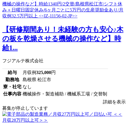
【研修期間あり！未経験の方も安心♪木
の板を乾燥させる機械の操作など】時
給1...
フジアルテ株式会社
給与
月収例
325,000
円
勤務地
島根県 松江市
寮・社宅
なし
仕事内容
機械操作・製造補助 / 機械系工場 / 交替制
詳細を表示
募集が停止しています