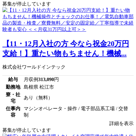
募集が停止しています
【11・12月入社の方 今なら祝金20万円
支給！】重たい物もちません！機械...
株式会社ワールドインテック
給与
月収例
313,090
円
勤務地
島根県 松江市
寮・社
あり（無料）
宅
仕事内
マシンオペレータ・操作 / 電子部品系工場 / 交替
容
制
詳細を表示
募集が停止しています