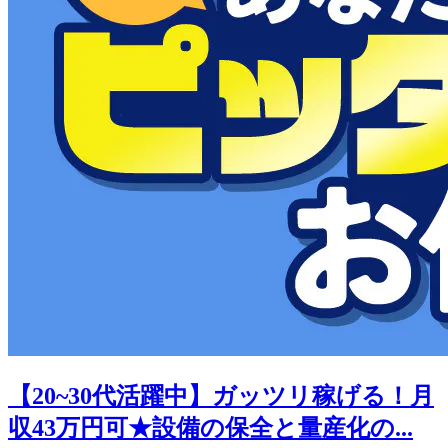
【20~30代活躍中】ガッツリ稼げる！月
収43万円可★設備の保全と量産化の...