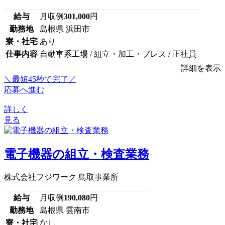
給与
月収例
301,000
円
勤務地
島根県 浜田市
寮・社宅
あり
仕事内容
自動車系工場 / 組立・加工・プレス / 正社員
詳細を表示
＼最短45秒で完了／
応募へ進む
詳しく
見る
電子機器の組立・検査業務
株式会社フジワーク 鳥取事業所
給与
月収例
190,080
円
勤務地
島根県 雲南市
寮・社宅
なし