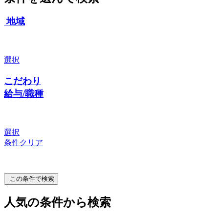
地域
選択
こだわり
給与/職種
選択
条件クリア
この条件で検索
人気の条件から検索