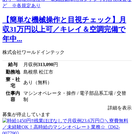
【簡単な機械操作と目視チェック】月
収31万円以上可／キレイ＆空調完備で
年中...
株式会社ワールドインテック
給与
月収例
313,090
円
勤務地
島根県 松江市
寮・社
あり（無料）
宅
仕事内
マシンオペレータ・操作 / 電子部品系工場 / 交替
容
制
詳細を表示
募集が停止しています