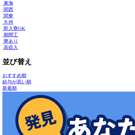
東海
関西
関東
九州
即入寮OK
期間工
寮あり
高収入
並び替え
おすすめ順
給与が高い順
新着順