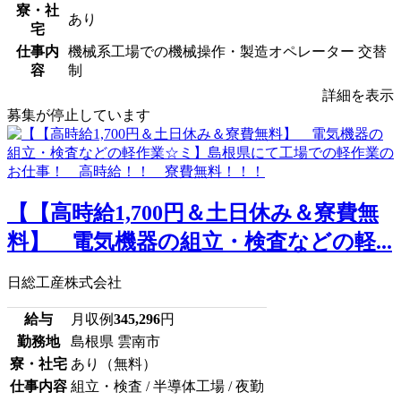
寮・社
あり
宅
仕事内
機械系工場での機械操作・製造オペレーター 交替
容
制
詳細を表示
募集が停止しています
【【高時給1,700円＆土日休み＆寮費無
料】 電気機器の組立・検査などの軽...
日総工産株式会社
給与
月収例
345,296
円
勤務地
島根県 雲南市
寮・社宅
あり（無料）
仕事内容
組立・検査 / 半導体工場 / 夜勤