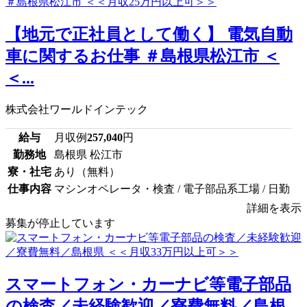
【地元で正社員として働く】 電気自動
車に関するお仕事 ＃島根県松江市 ＜
＜...
株式会社ワールドインテック
給与
月収例
257,040
円
勤務地
島根県 松江市
寮・社宅
あり（無料）
仕事内容
マシンオペレータ・検査 / 電子部品系工場 / 日勤
詳細を表示
募集が停止しています
スマートフォン・カーナビ等電子部品
の検査／未経験歓迎／寮費無料／島根