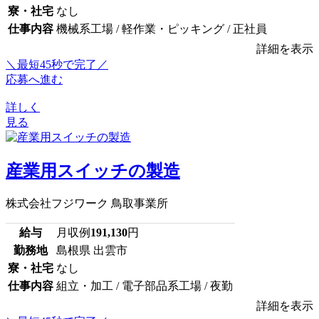
寮・社宅
なし
仕事内容
機械系工場 / 軽作業・ピッキング / 正社員
詳細を表示
＼最短45秒で完了／
応募へ進む
詳しく
見る
産業用スイッチの製造
株式会社フジワーク 鳥取事業所
給与
月収例
191,130
円
勤務地
島根県 出雲市
寮・社宅
なし
仕事内容
組立・加工 / 電子部品系工場 / 夜勤
詳細を表示