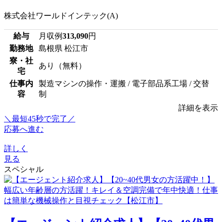
株式会社ワールドインテック(A)
給与
月収例
313,090
円
勤務地
島根県 松江市
寮・社
あり（無料）
宅
仕事内
製造マシンの操作・運搬 / 電子部品系工場 / 交替
容
制
詳細を表示
＼最短45秒で完了／
応募へ進む
詳しく
見る
スペシャル