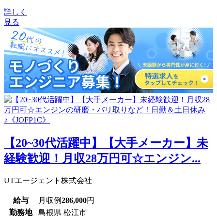
詳しく
見る
【20~30代活躍中】【大手メーカー】未
経験歓迎！月収28万円可☆エンジン...
UTエージェント株式会社
給与
月収例
286,000
円
勤務地
島根県 松江市