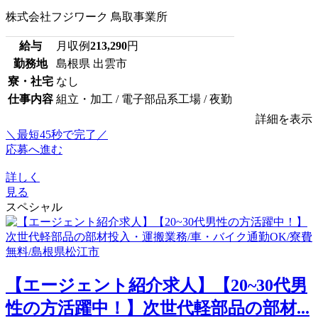
株式会社フジワーク 鳥取事業所
給与
月収例
213,290
円
勤務地
島根県 出雲市
寮・社宅
なし
仕事内容
組立・加工 / 電子部品系工場 / 夜勤
詳細を表示
＼最短45秒で完了／
応募へ進む
詳しく
見る
スペシャル
【エージェント紹介求人】【20~30代男
性の方活躍中！】次世代軽部品の部材...