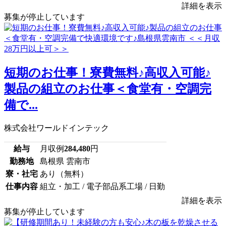
詳細を表示
募集が停止しています
短期のお仕事！寮費無料♪高収入可能♪
製品の組立のお仕事＜食堂有・空調完
備で...
株式会社ワールドインテック
給与
月収例
284,480
円
勤務地
島根県 雲南市
寮・社宅
あり（無料）
仕事内容
組立・加工 / 電子部品系工場 / 日勤
詳細を表示
募集が停止しています