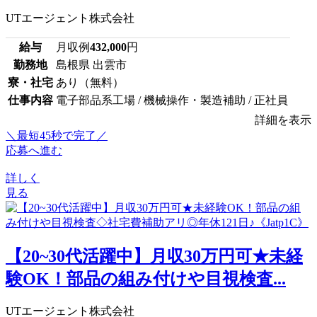
UTエージェント株式会社
給与
月収例
432,000
円
勤務地
島根県 出雲市
寮・社宅
あり（無料）
仕事内容
電子部品系工場 / 機械操作・製造補助 / 正社員
詳細を表示
＼最短45秒で完了／
応募へ進む
詳しく
見る
【20~30代活躍中】月収30万円可★未経
験OK！部品の組み付けや目視検査...
UTエージェント株式会社