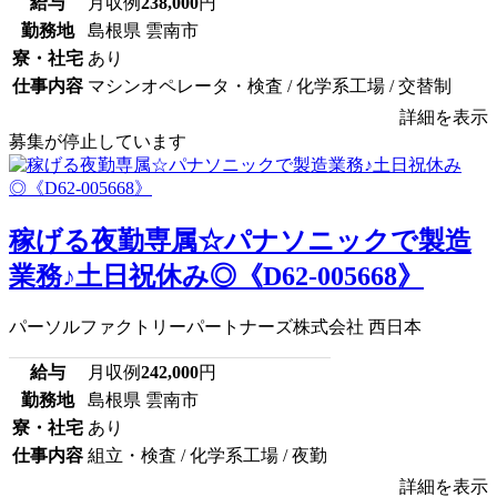
給与
月収例
238,000
円
勤務地
島根県 雲南市
寮・社宅
あり
仕事内容
マシンオペレータ・検査 / 化学系工場 / 交替制
詳細を表示
募集が停止しています
稼げる夜勤専属☆パナソニックで製造
業務♪土日祝休み◎《D62-005668》
パーソルファクトリーパートナーズ株式会社 西日本
給与
月収例
242,000
円
勤務地
島根県 雲南市
寮・社宅
あり
仕事内容
組立・検査 / 化学系工場 / 夜勤
詳細を表示