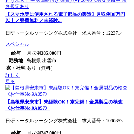
【スマホ等に使用される電子部品の製造】月収例38万円
以上／寮費無料／未経験...
日研トータルソーシング株式会社 求人番号：1223714
スペシャル
給与
月収例
385,000
円
勤務地
島根県 出雲市
寮・社宅
あり（無料）
詳しく
見る
【島根県安来市】未経験OK！寮完備！金属製品の検査
《お仕事No.9A057》
日研トータルソーシング株式会社 求人番号：1090853
給与
月収例
247,000
円