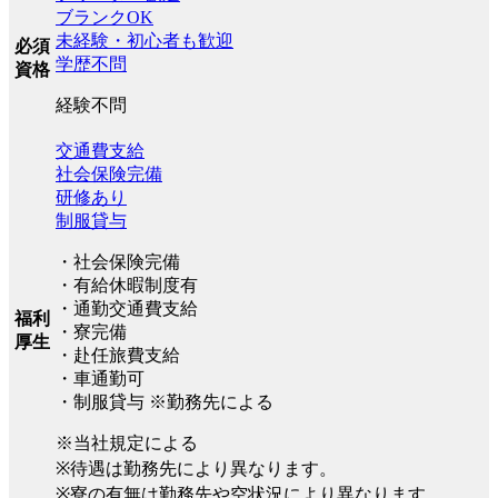
ブランクOK
未経験・初心者も歓迎
必須
学歴不問
資格
経験不問
交通費支給
社会保険完備
研修あり
制服貸与
・社会保険完備
・有給休暇制度有
・通勤交通費支給
福利
・寮完備
厚生
・赴任旅費支給
・車通勤可
・制服貸与 ※勤務先による
※当社規定による
※待遇は勤務先により異なります。
※寮の有無は勤務先や空状況により異なります。