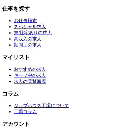
仕事を探す
お仕事検索
スペシャル求人
寮/社宅ありの求人
高収入の求人
期間工の求人
マイリスト
おすすめの求人
キープ中の求人
求人の閲覧履歴
コラム
ジョブハウス工場について
工場コラム
アカウント