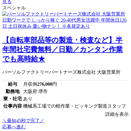
見る
スペシャル
【自転車部品等の製造・検査など】半
年間社宅費無料／日勤／カンタン作業
でも高時給★
パーソルファクトリーパートナーズ株式会社 大阪営業所
給与
月収例
276,000
円
勤務地
大阪府 堺市
寮・社宅
あり
仕事内容
機械系工場での軽作業・ピッキング製造スタッフ
詳細を表示
＼最短45秒で完了／
応募へ進む