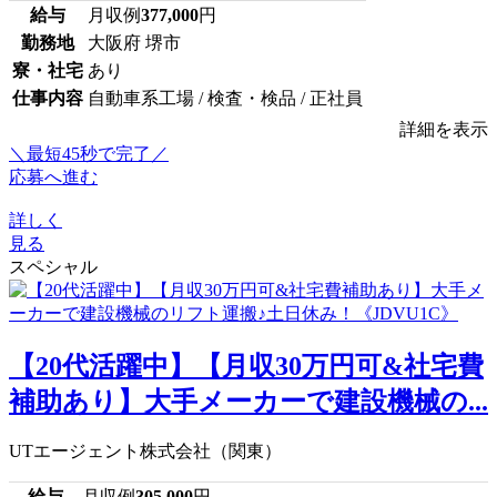
給与
月収例
377,000
円
勤務地
大阪府 堺市
寮・社宅
あり
仕事内容
自動車系工場 / 検査・検品 / 正社員
詳細を表示
＼最短45秒で完了／
応募へ進む
詳しく
見る
スペシャル
【20代活躍中】【月収30万円可&社宅費
補助あり】大手メーカーで建設機械の...
UTエージェント株式会社（関東）
給与
月収例
305,000
円