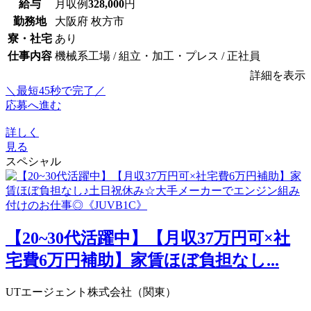
給与
月収例
328,000
円
勤務地
大阪府 枚方市
寮・社宅
あり
仕事内容
機械系工場 / 組立・加工・プレス / 正社員
詳細を表示
＼最短45秒で完了／
応募へ進む
詳しく
見る
スペシャル
【20~30代活躍中】【月収37万円可×社
宅費6万円補助】家賃ほぼ負担なし...
UTエージェント株式会社（関東）