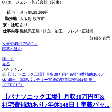
UTエージェント株式会社（関東）
給与
月収例
281,000
円
勤務地
大阪府 枚方市
寮・社宅
あり
仕事内容
機械系工場 / 組立・加工・プレス / 正社員
詳細を表示
＼最短45秒で完了／
応募へ進む
詳しく
見る
スペシャル
【パナソニック工場】月収30万円可&
社宅費補助あり♪年休148日！車載バッ...