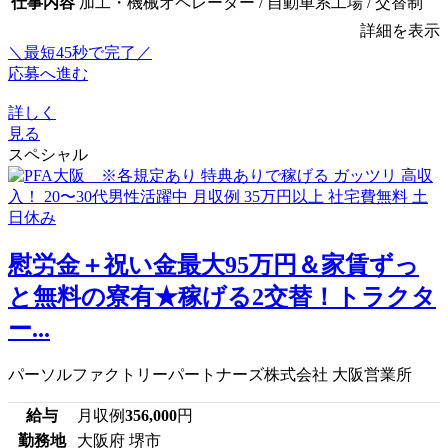
仕事内容
加工・機械オペレーター / 自動車系工場 / 交替制
詳細を表示
＼最短45秒で完了／
応募へ進む
詳しく
見る
スペシャル
慰労金＋祝い金最大95万円＆家賃ずっ
と無料の寮有★稼げる2交替！トラクタ
ー...
パーソルファクトリーパートナーズ株式会社 大阪営業所
給与
月収例
356,000
円
勤務地
大阪府 堺市