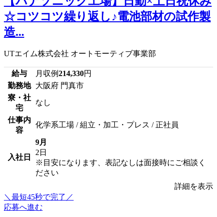
【パナソニック工場】日勤×土日祝休み
☆コツコツ繰り返し♪電池部材の試作製
造...
UTエイム株式会社 オートモーティブ事業部
給与
月収例
214,330
円
勤務地
大阪府 門真市
寮・社
なし
宅
仕事内
化学系工場 / 組立・加工・プレス / 正社員
容
9月
2日
入社日
※目安になります、表記なしは面接時にご相談く
ださい
詳細を表示
＼最短45秒で完了／
応募へ進む