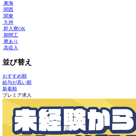
東海
関西
関東
九州
即入寮OK
期間工
寮あり
高収入
並び替え
おすすめ順
給与が高い順
新着順
プレミア求人