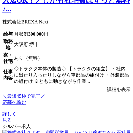
入居OK！／しかも社宅費はずっと無料
♪...
株式会社BREXA Next
給与
月収例
300,000
円
勤務
大阪府 堺市
地
寮・
あり（無料）
社宅
◇トラクタ本体の製造◇ 【トラクタの組立】 ・社内
仕事
に出たり入ったりしながら車部品の組付け ・外装部品
内容
の組付け ※ともに動きながら作業...
詳細を表示
＼最短45秒で完了／
応募へ進む
詳しく
見る
シルバー求人