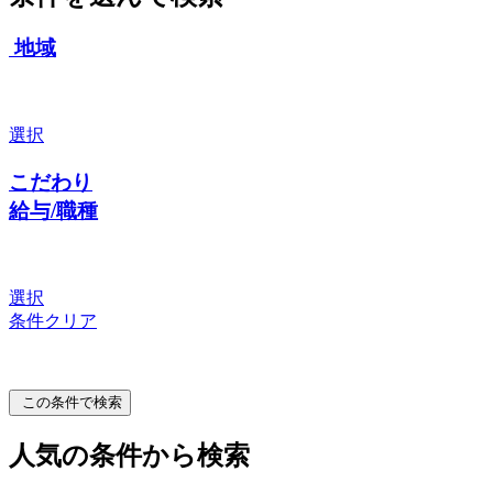
地域
選択
こだわり
給与/職種
選択
条件クリア
この条件で検索
人気の条件から検索