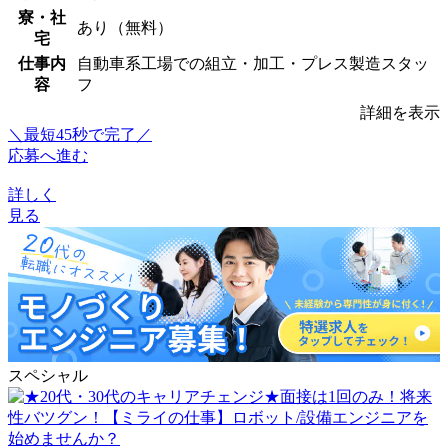
寮・社
あり（無料）
宅
仕事内
自動車系工場での組立・加工・プレス製造スタッ
容
フ
詳細を表示
＼最短45秒で完了／
応募へ進む
詳しく
見る
スペシャル