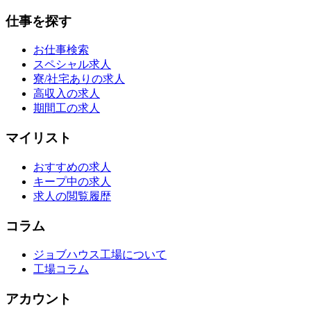
仕事を探す
お仕事検索
スペシャル求人
寮/社宅ありの求人
高収入の求人
期間工の求人
マイリスト
おすすめの求人
キープ中の求人
求人の閲覧履歴
コラム
ジョブハウス工場について
工場コラム
アカウント