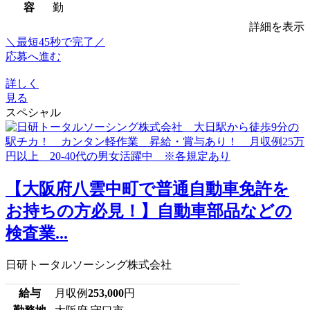
容
勤
詳細を表示
＼最短45秒で完了／
応募へ進む
詳しく
見る
スペシャル
【大阪府八雲中町で普通自動車免許を
お持ちの方必見！】自動車部品などの
検査業...
日研トータルソーシング株式会社
給与
月収例
253,000
円