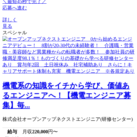
＼最短45秒で完了／
応募へ進む
詳しく
見る
スペシャル
機電系の知識をイチから学び、価値あ
るエンジニアへ！【機電エンジニア募
集】毎...
株式会社オープンアップネクストエンジニア(研修センター)
給与
月収
220,000
円〜