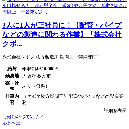
3人に1人が正社員に！【配管・パイプ
などの製造に関わる作業】「株式会社
クボ...
株式会社クボタ 枚方製造所 期間工（鋳鋼部門）
給与
年収例
4,610,000
円
勤務地
大阪府 枚方市
寮・社
あり（無料）
宅
仕事内
《クボタ枚方期間工》配管やパイプなどの製造業
容
務
詳細を表示
＼最短45秒で完了／
応募へ進む