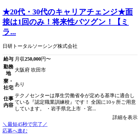
★20代・30代のキャリアチェンジ★面
接は1回のみ！将来性バツグン！【ミ
ラ...
日研トータルソーシング株式会社
給与
月収
250,000
円〜
勤務
大阪府 吹田市
地
寮・
あり
社宅
テクノセンターは厚生労働省令が定める基準に適合し
仕事
ている『認定職業訓練校』です！ 全国に10ヶ所ご用意
内容
しています。 ・岩手県北上市 ・宮...
詳細を表示
＼最短45秒で完了／
応募へ進む