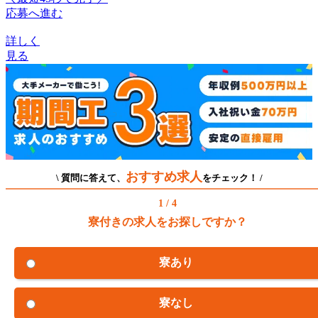
応募へ進む
詳しく
見る
おすすめ求人
\ 質問に答えて、
をチェック！ /
1 / 4
寮付きの求人をお探しですか？
寮あり
寮なし