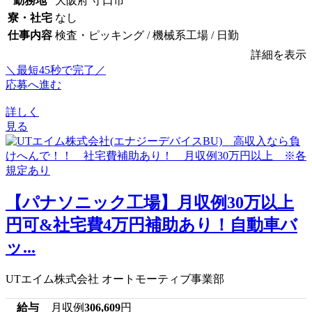
勤務地
大阪府 守口市
寮・社宅
なし
仕事内容
検査・ピッキング / 機械系工場 / 日勤
詳細を表示
＼最短45秒で完了／
応募へ進む
詳しく
見る
【パナソニック工場】月収例30万以上
円可&社宅費4万円補助あり！自動車バ
ッ...
UTエイム株式会社 オートモーティブ事業部
給与
月収例
306,609
円