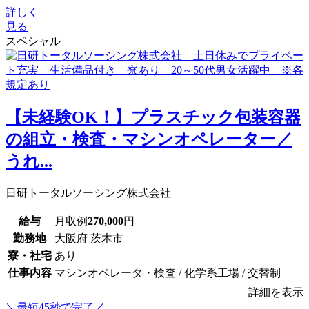
詳しく
見る
スペシャル
【未経験OK！】プラスチック包装容器
の組立・検査・マシンオペレーター／
うれ...
日研トータルソーシング株式会社
給与
月収例
270,000
円
勤務地
大阪府 茨木市
寮・社宅
あり
仕事内容
マシンオペレータ・検査 / 化学系工場 / 交替制
詳細を表示
＼最短45秒で完了／