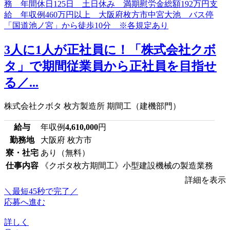
3人に1人が正社員に！「株式会社クボ
タ」で期間従業員から正社員を目指せ
る／...
株式会社クボタ 枚方製造所 期間工（建機部門）
給与
年収例
4,610,000
円
勤務地
大阪府 枚方市
寮・社宅
あり（無料）
仕事内容
《クボタ枚方期間工》小型建設機械の製造業務
詳細を表示
＼最短45秒で完了／
応募へ進む
詳しく