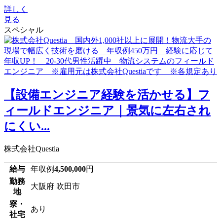
詳しく
見る
スペシャル
【設備エンジニア経験を活かせる】フ
ィールドエンジニア｜景気に左右され
にくい...
株式会社Questia
給与
年収例
4,500,000
円
勤務
大阪府 吹田市
地
寮・
あり
社宅