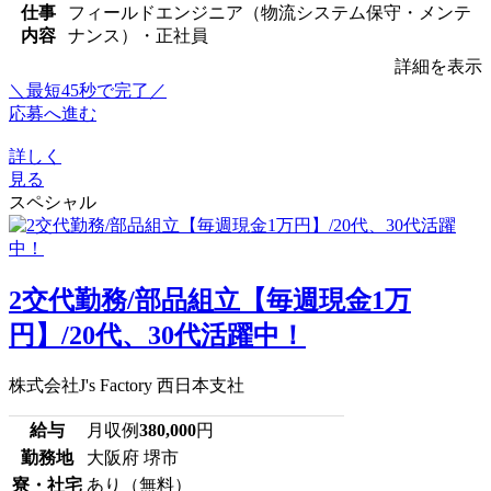
仕事
フィールドエンジニア（物流システム保守・メンテ
内容
ナンス）・正社員
詳細を表示
＼最短45秒で完了／
応募へ進む
詳しく
見る
スペシャル
2交代勤務/部品組立【毎週現金1万
円】/20代、30代活躍中！
株式会社J's Factory 西日本支社
給与
月収例
380,000
円
勤務地
大阪府 堺市
寮・社宅
あり（無料）