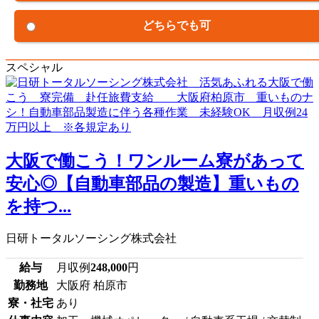
どちらでも可
スペシャル
大阪で働こう！ワンルーム寮があって
安心◎【自動車部品の製造】重いもの
を持つ...
日研トータルソーシング株式会社
給与
月収例
248,000
円
勤務地
大阪府 柏原市
寮・社宅
あり