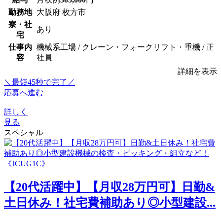
勤務地
大阪府 枚方市
寮・社
あり
宅
仕事内
機械系工場 / クレーン・フォークリフト・重機 / 正
容
社員
詳細を表示
＼最短45秒で完了／
応募へ進む
詳しく
見る
スペシャル
【20代活躍中】【月収28万円可】日勤&
土日休み！社宅費補助あり◎小型建設...