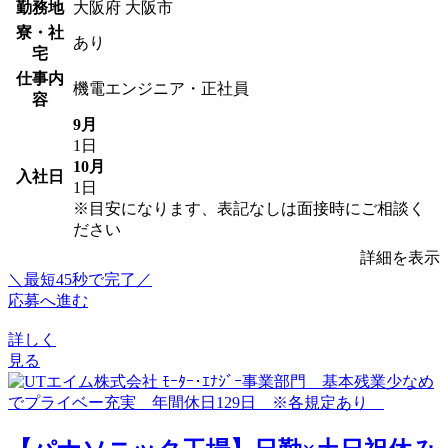
勤務地
大阪府 大阪市
寮・社
あり
宅
仕事内
機電エンジニア・正社員
容
9月
1日
10月
入社日
1日
※目安になります、表記なしは面接時にご相談く
ださい
詳細を表示
＼最短45秒で完了／
応募へ進む
詳しく
見る