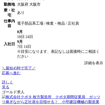
勤務地
大阪府 大阪市
寮・社
あり
宅
仕事内
電子部品系工場 / 検査・検品 / 正社員
容
8月
18日
24日
9月
入社日
7日
14日
※目安になります、表記なしは面接時にご相談く
ださい
詳細を表示
＼最短45秒で完了／
応募へ進む
詳しく
見る
ゴールド求人