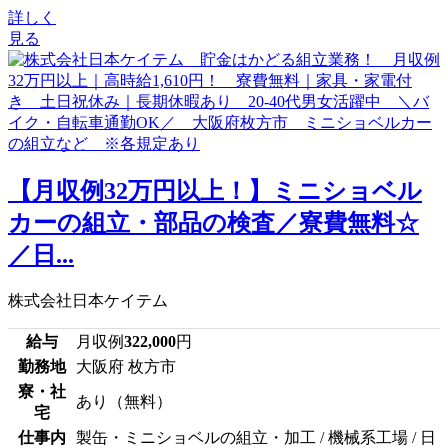
詳しく
見る
【月収例32万円以上！】ミニショベル
カーの組立・部品の検査／寮費無料☆
／日...
株式会社日本ケイテム
給与
月収例
322,000
円
勤務地
大阪府 枚方市
寮・社
あり（無料）
宅
仕事内
製缶・ミニショベルの組立・加工 / 機械系工場 / 日