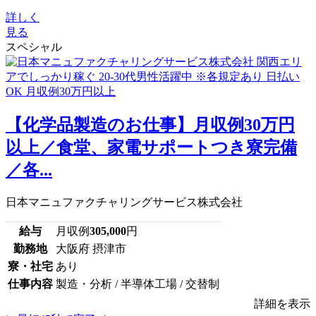
詳しく
見る
スペシャル
【化学品製造のお仕事】月収例30万円
以上／食堂、家電サポートつき寮完備
／各...
日本マニュファクチャリングサービス株式会社
給与
月収例
305,000
円
勤務地
大阪府 摂津市
寮・社宅
あり
仕事内容
製造・分析 / 半導体工場 / 交替制
詳細を表示