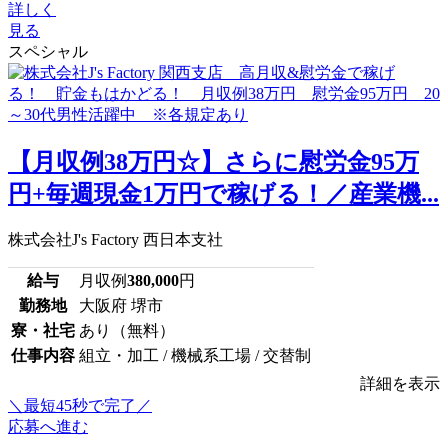
詳しく
見る
スペシャル
【月収例38万円☆】さらに慰労金95万
円+毎週現金1万円で稼げる！／産業機...
株式会社J's Factory 西日本支社
給与
月収例
380,000
円
勤務地
大阪府 堺市
寮・社宅
あり（無料）
仕事内容
組立・加工 / 機械系工場 / 交替制
詳細を表示
＼最短45秒で完了／
応募へ進む