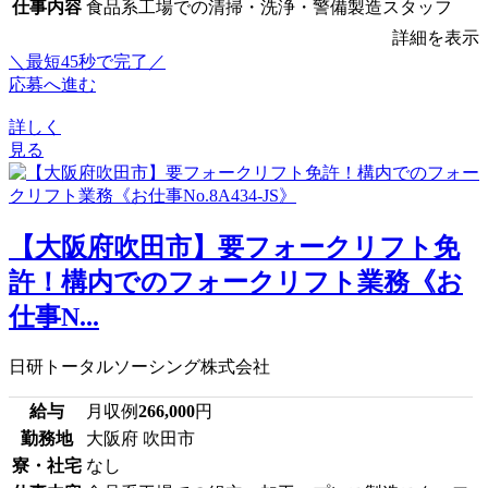
仕事内容
食品系工場での清掃・洗浄・警備製造スタッフ
詳細を表示
＼最短45秒で完了／
応募へ進む
詳しく
見る
【大阪府吹田市】要フォークリフト免
許！構内でのフォークリフト業務《お
仕事N...
日研トータルソーシング株式会社
給与
月収例
266,000
円
勤務地
大阪府 吹田市
寮・社宅
なし