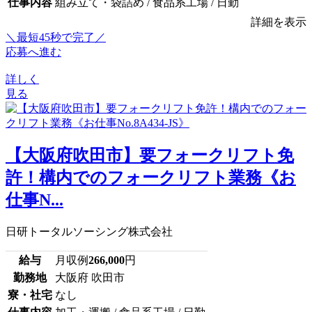
仕事内容
組み立て・袋詰め / 食品系工場 / 日勤
詳細を表示
＼最短45秒で完了／
応募へ進む
詳しく
見る
【大阪府吹田市】要フォークリフト免
許！構内でのフォークリフト業務《お
仕事N...
日研トータルソーシング株式会社
給与
月収例
266,000
円
勤務地
大阪府 吹田市
寮・社宅
なし