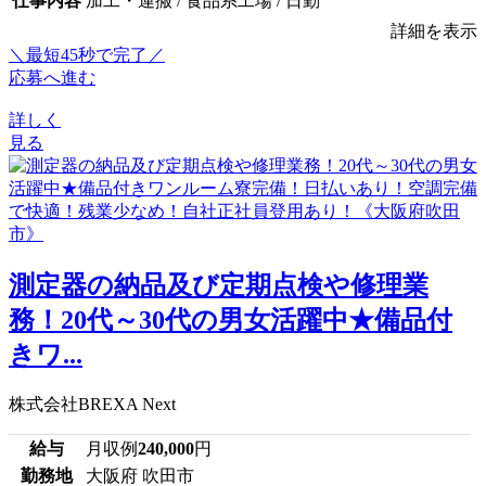
仕事内容
加工・運搬 / 食品系工場 / 日勤
詳細を表示
＼最短45秒で完了／
応募へ進む
詳しく
見る
測定器の納品及び定期点検や修理業
務！20代～30代の男女活躍中★備品付
きワ...
株式会社BREXA Next
給与
月収例
240,000
円
勤務地
大阪府 吹田市