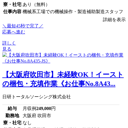
寮・社宅
あり（無料）
仕事内容
機械系工場での機械操作・製造補助製造スタッフ
詳細を表示
＼最短45秒で完了／
応募へ進む
詳しく
見る
【大阪府吹田市】未経験OK！イースト
の梱包・充填作業《お仕事No.8A43...
日研トータルソーシング株式会社
給与
月収例
249,000
円
勤務地
大阪府 吹田市
寮・社宅
なし