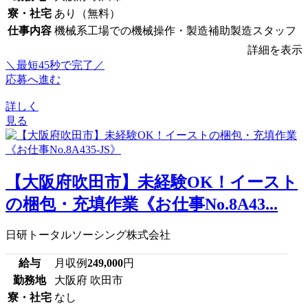
寮・社宅
あり（無料）
仕事内容
機械系工場での機械操作・製造補助製造スタッフ
詳細を表示
＼最短45秒で完了／
応募へ進む
詳しく
見る
【大阪府吹田市】未経験OK！イースト
の梱包・充填作業《お仕事No.8A43...
日研トータルソーシング株式会社
給与
月収例
249,000
円
勤務地
大阪府 吹田市
寮・社宅
なし