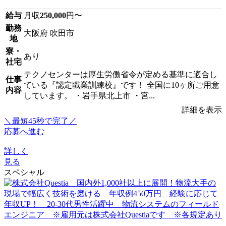
給与
月収
250,000
円〜
勤務
大阪府 吹田市
地
寮・
あり
社宅
テクノセンターは厚生労働省令が定める基準に適合し
仕事
ている『認定職業訓練校』です！ 全国に10ヶ所ご用意
内容
しています。 ・岩手県北上市 ・宮...
詳細を表示
＼最短45秒で完了／
応募へ進む
詳しく
見る
スペシャル