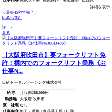
詳細を表示
＼最短45秒で完了／
応募へ進む
詳しく
見る
【大阪府吹田市】要フォークリフト免
許！構内でのフォークリフト業務《お
仕事N...
日研トータルソーシング株式会社
給与
月収例
266,000
円
勤務地
大阪府 吹田市
寮・社宅
なし
仕事内容
加工・運搬 / 食品系工場 / 日勤