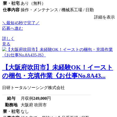
寮・社宅
あり（無料）
仕事内容
操作・メンテナンス / 機械系工場 / 日勤
詳細を表示
＼最短45秒で完了／
応募へ進む
詳しく
見る
【大阪府吹田市】未経験OK！イースト
の梱包・充填作業《お仕事No.8A43...
日研トータルソーシング株式会社
給与
月収例
249,000
円
勤務地
大阪府 吹田市
寮・社宅
なし