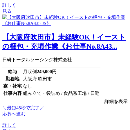
詳しく
見る
【大阪府吹田市】未経験OK！イースト
の梱包・充填作業《お仕事No.8A43...
日研トータルソーシング株式会社
給与
月収例
249,000
円
勤務地
大阪府 吹田市
寮・社宅
なし
仕事内容
組み立て・袋詰め / 食品系工場 / 日勤
詳細を表示
＼最短45秒で完了／
応募へ進む
詳しく