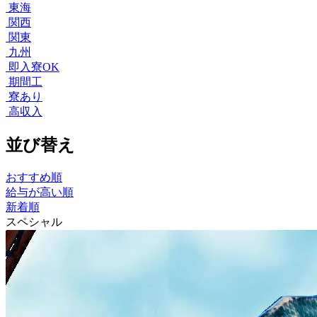
東海
関西
関東
九州
即入寮OK
期間工
寮あり
高収入
並び替え
おすすめ順
給与が高い順
新着順
スペシャル