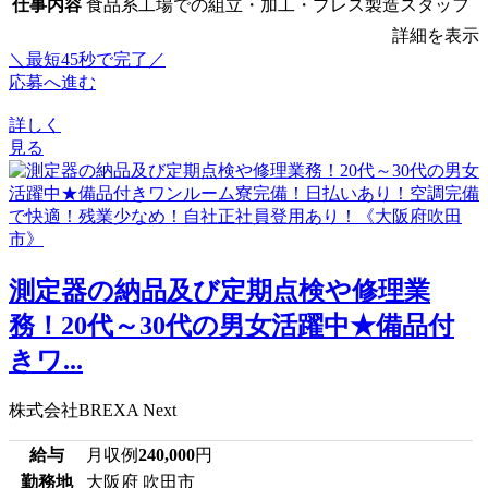
仕事内容
食品系工場での組立・加工・プレス製造スタッフ
詳細を表示
＼最短45秒で完了／
応募へ進む
詳しく
見る
測定器の納品及び定期点検や修理業
務！20代～30代の男女活躍中★備品付
きワ...
株式会社BREXA Next
給与
月収例
240,000
円
勤務地
大阪府 吹田市