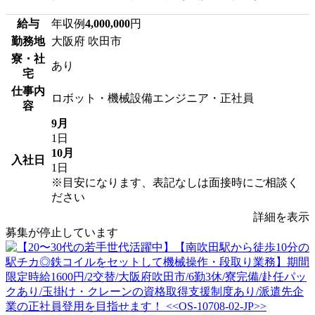
給与
年収例
4,000,000
円
勤務地
大阪府 吹田市
寮・社
あり
宅
仕事内
ロボット・機械設備エンジニア・正社員
容
9月
1日
10月
入社日
1日
※目安になります、表記なしは面接時にご相談く
ださい
詳細を表示
募集が停止しています