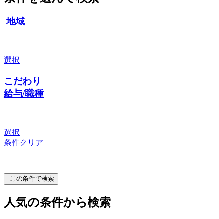
地域
選択
こだわり
給与/職種
選択
条件クリア
この条件で検索
人気の条件から検索