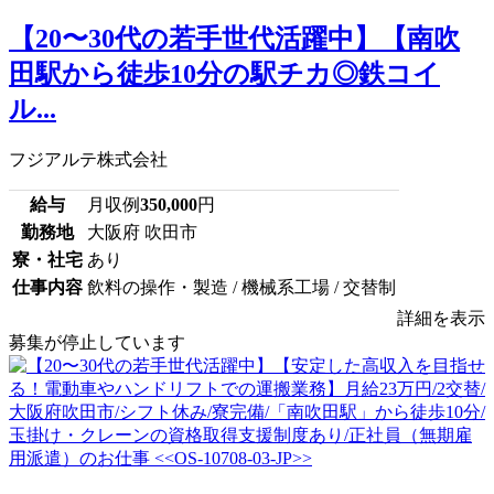
【20〜30代の若手世代活躍中】【南吹
田駅から徒歩10分の駅チカ◎鉄コイ
ル...
フジアルテ株式会社
給与
月収例
350,000
円
勤務地
大阪府 吹田市
寮・社宅
あり
仕事内容
飲料の操作・製造 / 機械系工場 / 交替制
詳細を表示
募集が停止しています