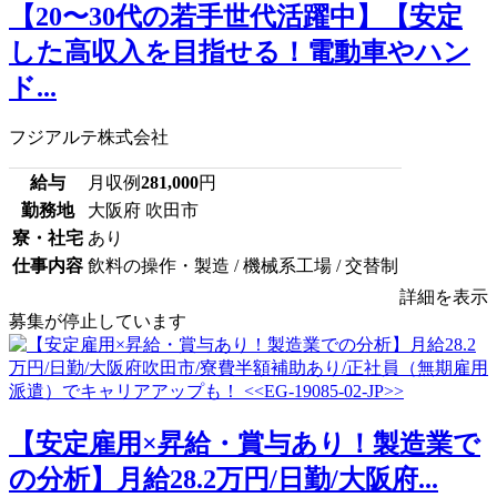
【20〜30代の若手世代活躍中】【安定
した高収入を目指せる！電動車やハン
ド...
フジアルテ株式会社
給与
月収例
281,000
円
勤務地
大阪府 吹田市
寮・社宅
あり
仕事内容
飲料の操作・製造 / 機械系工場 / 交替制
詳細を表示
募集が停止しています
【安定雇用×昇給・賞与あり！製造業で
の分析】月給28.2万円/日勤/大阪府...