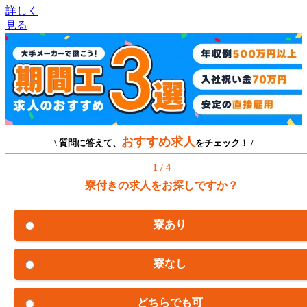
詳しく
見る
おすすめ求人
\ 質問に答えて、
をチェック！ /
1 / 4
寮付きの求人をお探しですか？
寮あり
寮なし
どちらでも可