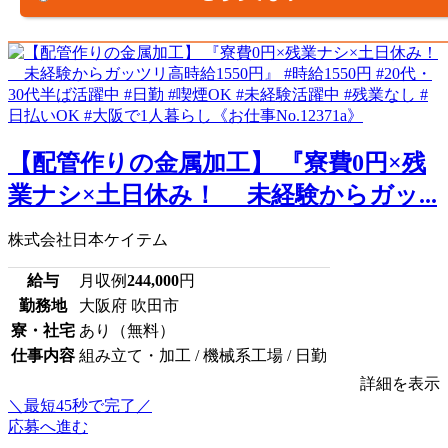
【配管作りの金属加工】 『寮費0円×残
業ナシ×土日休み！ 未経験からガッ...
株式会社日本ケイテム
給与
月収例
244,000
円
勤務地
大阪府 吹田市
寮・社宅
あり（無料）
仕事内容
組み立て・加工 / 機械系工場 / 日勤
詳細を表示
＼最短45秒で完了／
応募へ進む