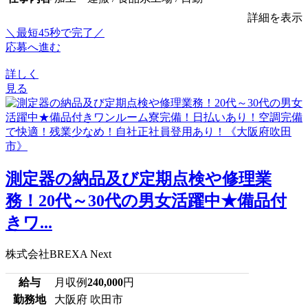
詳細を表示
＼最短45秒で完了／
応募へ進む
詳しく
見る
測定器の納品及び定期点検や修理業
務！20代～30代の男女活躍中★備品付
きワ...
株式会社BREXA Next
給与
月収例
240,000
円
勤務地
大阪府 吹田市