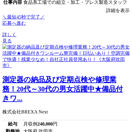
仕事内容
食品系工場での組立・加工・プレス製造スタッフ
詳細を表示
＼最短45秒で完了／
応募へ進む
詳しく
見る
測定器の納品及び定期点検や修理業
務！20代～30代の男女活躍中★備品付
きワ...
株式会社BREXA Next
給与
月収例
240,000
円
勤務地
大阪府 吹田市