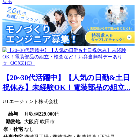
見る
【20~30代活躍中】【人気の日勤&土日
祝休み】未経験OK！電装部品の組立...
UTエージェント株式会社
給与
月収例
229,000
円
勤務地
大阪府 吹田市
寮・社宅
なし
仕事内容
機械系工場 / 機械操作・製造補助 / 正社員