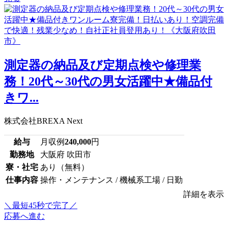
測定器の納品及び定期点検や修理業
務！20代～30代の男女活躍中★備品付
きワ...
株式会社BREXA Next
給与
月収例
240,000
円
勤務地
大阪府 吹田市
寮・社宅
あり（無料）
仕事内容
操作・メンテナンス / 機械系工場 / 日勤
詳細を表示
＼最短45秒で完了／
応募へ進む