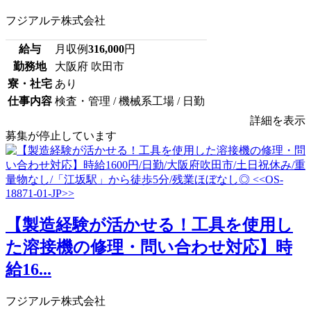
フジアルテ株式会社
給与
月収例
316,000
円
勤務地
大阪府 吹田市
寮・社宅
あり
仕事内容
検査・管理 / 機械系工場 / 日勤
詳細を表示
募集が停止しています
【製造経験が活かせる！工具を使用し
た溶接機の修理・問い合わせ対応】時
給16...
フジアルテ株式会社