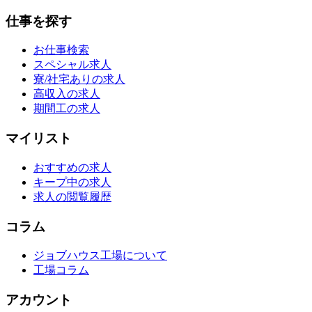
仕事を探す
お仕事検索
スペシャル求人
寮/社宅ありの求人
高収入の求人
期間工の求人
マイリスト
おすすめの求人
キープ中の求人
求人の閲覧履歴
コラム
ジョブハウス工場について
工場コラム
アカウント