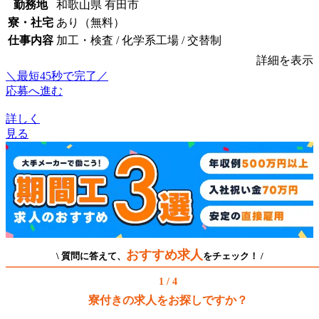
勤務地
和歌山県 有田市
寮・社宅
あり（無料）
仕事内容
加工・検査 / 化学系工場 / 交替制
詳細を表示
＼最短45秒で完了／
応募へ進む
詳しく
見る
おすすめ求人
\ 質問に答えて、
をチェック！ /
1 / 4
寮付きの求人をお探しですか？