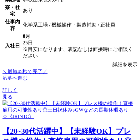
寮・社
あり
宅
仕事内
化学系工場 / 機械操作・製造補助 / 正社員
容
8月
25日
入社日
※目安になります、表記なしは面接時にご相談く
ださい
詳細を表示
＼最短45秒で完了／
応募へ進む
詳しく
見る
【20~30代活躍中】【未経験OK】プレ