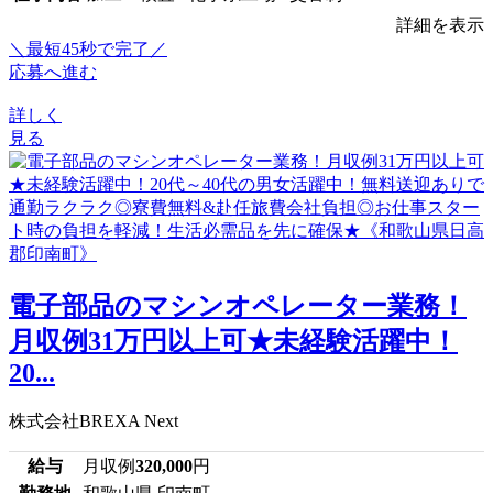
詳細を表示
＼最短45秒で完了／
応募へ進む
詳しく
見る
電子部品のマシンオペレーター業務！
月収例31万円以上可★未経験活躍中！
20...
株式会社BREXA Next
給与
月収例
320,000
円