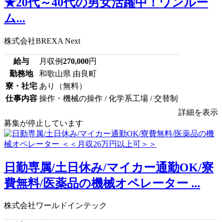
★20代～40代の男女活躍中！ワンルー
ム...
株式会社BREXA Next
給与
月収例
270,000
円
勤務地
和歌山県 由良町
寮・社宅
あり（無料）
仕事内容
操作・機械の操作 / 化学系工場 / 交替制
詳細を表示
募集が停止しています
日勤専属/土日休み/マイカー通勤OK/寮
費無料/医薬品の機械オペレーター ...
株式会社ワールドインテック