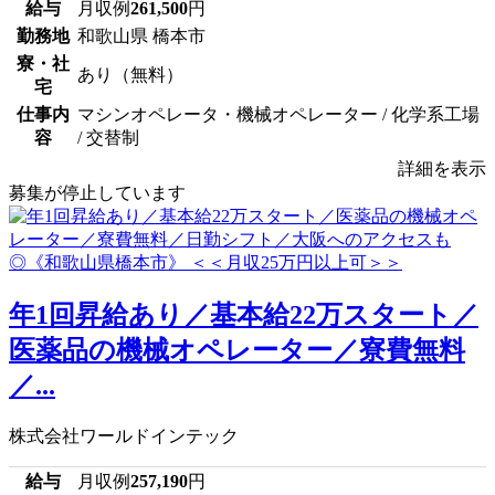
給与
月収例
261,500
円
勤務地
和歌山県 橋本市
寮・社
あり（無料）
宅
仕事内
マシンオペレータ・機械オペレーター / 化学系工場
容
/ 交替制
詳細を表示
募集が停止しています
年1回昇給あり／基本給22万スタート／
医薬品の機械オペレーター／寮費無料
／...
株式会社ワールドインテック
給与
月収例
257,190
円