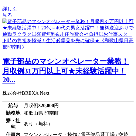
詳しく
見る
電子部品のマシンオペレーター業務！
月収例31万円以上可★未経験活躍中！
20...
株式会社BREXA Next
給与
月収例
320,000
円
勤務地
和歌山県 印南町
寮・社
あり（無料）
宅
仕事内
マシンオペレータ・操作 / 電子部品系工場 / 交替