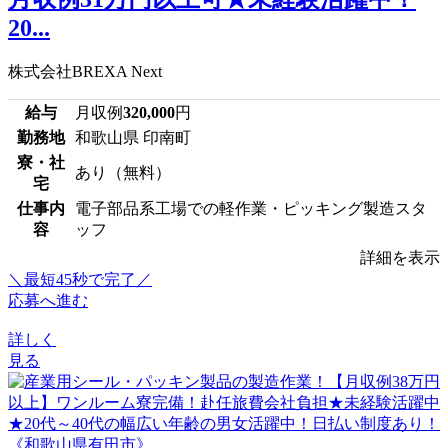
20...
株式会社BREXA Next
給与
月収例
320,000
円
勤務地
和歌山県 印南町
寮・社
あり（無料）
宅
仕事内
電子部品系工場での軽作業・ピッキング製造スタ
容
ッフ
詳細を表示
＼最短45秒で完了／
応募へ進む
詳しく
見る