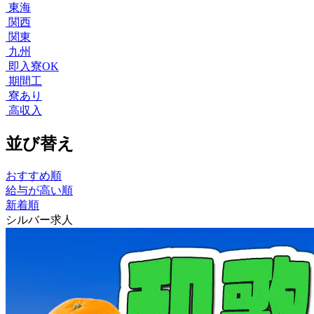
東海
関西
関東
九州
即入寮OK
期間工
寮あり
高収入
並び替え
おすすめ順
給与が高い順
新着順
シルバー求人