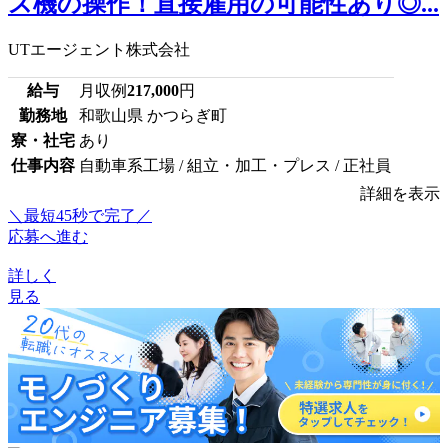
ス機の操作！直接雇用の可能性あり◎...
UTエージェント株式会社
給与
月収例
217,000
円
勤務地
和歌山県 かつらぎ町
寮・社宅
あり
仕事内容
自動車系工場 / 組立・加工・プレス / 正社員
詳細を表示
＼最短45秒で完了／
応募へ進む
詳しく
見る