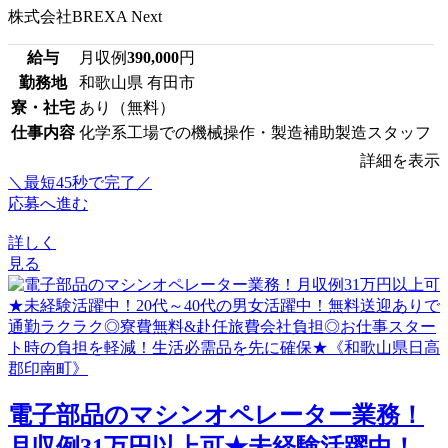
株式会社BREXA Next
給与
月収例
390,000
円
勤務地
和歌山県 有田市
寮・社宅
あり（無料）
仕事内容
化学系工場での機械操作・製造補助製造スタッフ
詳細を表示
＼最短45秒で完了／
応募へ進む
詳しく
見る
電子部品のマシンオペレーター業務！
月収例31万円以上可★未経験活躍中！