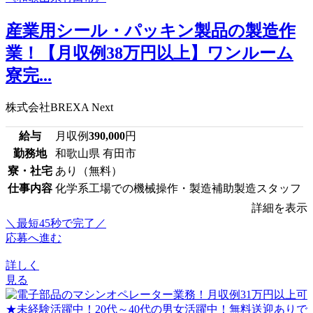
産業用シール・パッキン製品の製造作
業！【月収例38万円以上】ワンルーム
寮完...
株式会社BREXA Next
給与
月収例
390,000
円
勤務地
和歌山県 有田市
寮・社宅
あり（無料）
仕事内容
化学系工場での機械操作・製造補助製造スタッフ
詳細を表示
＼最短45秒で完了／
応募へ進む
詳しく
見る