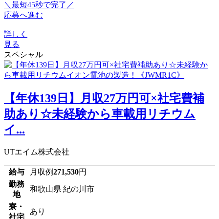
＼最短45秒で完了／
応募へ進む
詳しく
見る
スペシャル
【年休139日】月収27万円可×社宅費補
助あり☆未経験から車載用リチウム
イ...
UTエイム株式会社
給与
月収例
271,530
円
勤務
和歌山県 紀の川市
地
寮・
あり
社宅