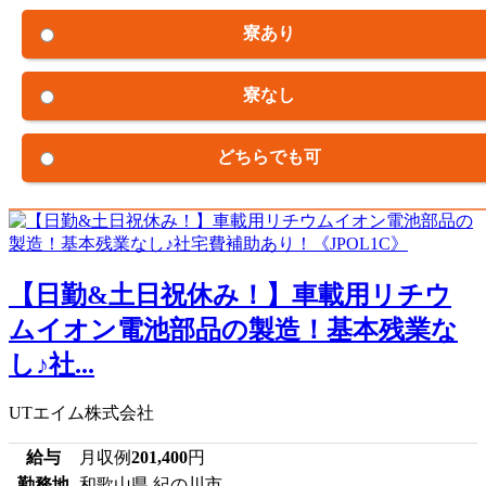
寮あり
寮なし
どちらでも可
【日勤&土日祝休み！】車載用リチウ
ムイオン電池部品の製造！基本残業な
し♪社...
UTエイム株式会社
給与
月収例
201,400
円
勤務地
和歌山県 紀の川市