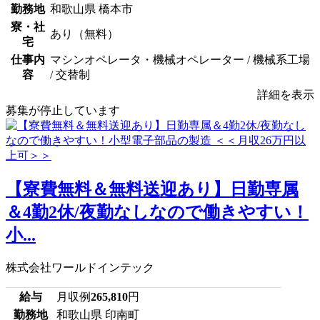
勤務地
和歌山県 橋本市
寮・社
あり（無料）
宅
仕事内
マシンオペレータ・機械オペレーター / 機械系工場
容
/ 交替制
詳細を表示
募集が停止しています
【寮費無料＆無料送迎あり】日勤専属
＆4勤2休/夜勤なしなので働きやすい！
小...
株式会社ワールドインテック
給与
月収例
265,810
円
勤務地
和歌山県 印南町