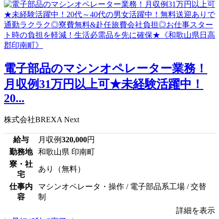
電子部品のマシンオペレーター業務！
月収例31万円以上可★未経験活躍中！
20...
株式会社BREXA Next
給与
月収例
320,000
円
勤務地
和歌山県 印南町
寮・社
あり（無料）
宅
仕事内
マシンオペレータ・操作 / 電子部品系工場 / 交替
容
制
詳細を表示