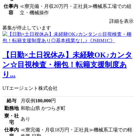
仕事内
≪寮完備・月収20万円・正社員≫機械系工場での組
容
立・機械操作
詳細を表示
募集が停止しています
【日勤×土日祝休み】未経験OK♪カンタ
ン☆目視検査・梱包！転籍支援制度あ
り...
UTエージェント株式会社
給与
月収例
180,000
円
勤務地
和歌山県 かつらぎ町
寮・社
あり
宅
仕事内
≪寮完備・月収18万円・正社員≫機械系工場での軽