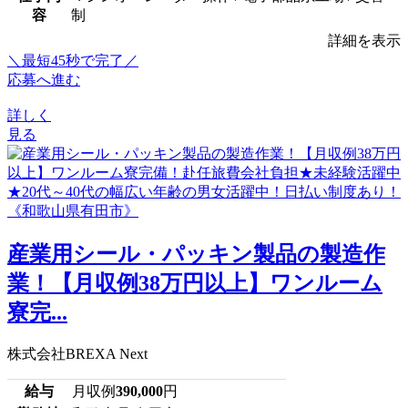
容
制
詳細を表示
＼最短45秒で完了／
応募へ進む
詳しく
見る
産業用シール・パッキン製品の製造作
業！【月収例38万円以上】ワンルーム
寮完...
株式会社BREXA Next
給与
月収例
390,000
円