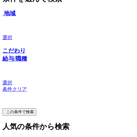
地域
選択
こだわり
給与/職種
選択
条件クリア
この条件で検索
人気の条件から検索