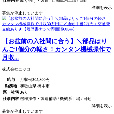
仕事内容
取り付け・製造 / 自動車系工場 / 日勤
詳細を表示
募集が停止しています
【お盆前の入社間に合う】＼部品はり
んご1個分の軽さ！カンタン機械操作で
月収...
株式会社ニッコー
給与
月収例
305,800
円
勤務地
和歌山県 橋本市
寮・社宅
あり
仕事内容
機械操作・製造補助 / 機械系工場 / 日勤
詳細を表示
募集が停止しています