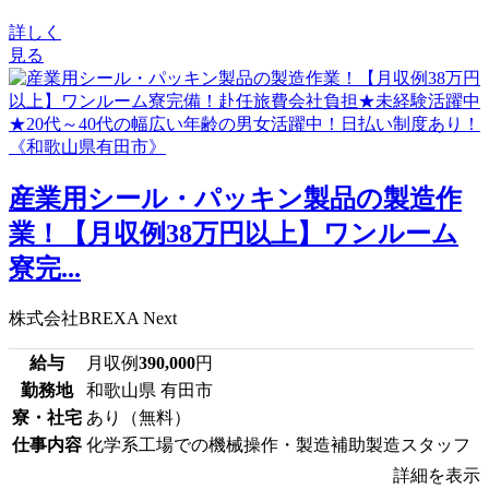
詳しく
見る
産業用シール・パッキン製品の製造作
業！【月収例38万円以上】ワンルーム
寮完...
株式会社BREXA Next
給与
月収例
390,000
円
勤務地
和歌山県 有田市
寮・社宅
あり（無料）
仕事内容
化学系工場での機械操作・製造補助製造スタッフ
詳細を表示