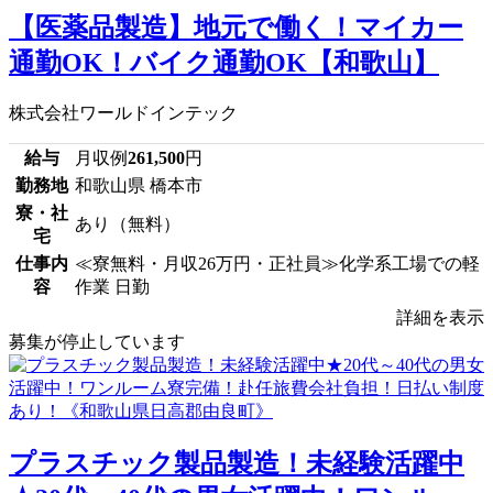
【医薬品製造】地元で働く！マイカー
通勤OK！バイク通勤OK【和歌山】
株式会社ワールドインテック
給与
月収例
261,500
円
勤務地
和歌山県 橋本市
寮・社
あり（無料）
宅
仕事内
≪寮無料・月収26万円・正社員≫化学系工場での軽
容
作業 日勤
詳細を表示
募集が停止しています
プラスチック製品製造！未経験活躍中