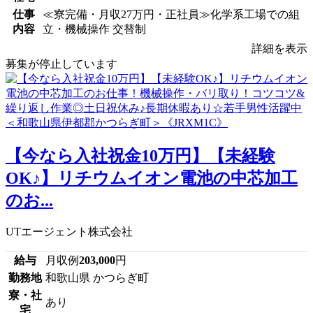
仕事
≪寮完備・月収27万円・正社員≫化学系工場での組
内容
立・機械操作 交替制
詳細を表示
募集が停止しています
【今なら入社祝金10万円】【未経験
OK♪】リチウムイオン電池の中芯加工
のお...
UTエージェント株式会社
給与
月収例
203,000
円
勤務地
和歌山県 かつらぎ町
寮・社
あり
宅