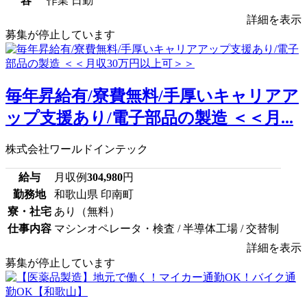
容
作業 日勤
詳細を表示
募集が停止しています
毎年昇給有/寮費無料/手厚いキャリアア
ップ支援あり/電子部品の製造 ＜＜月...
株式会社ワールドインテック
給与
月収例
304,980
円
勤務地
和歌山県 印南町
寮・社宅
あり（無料）
仕事内容
マシンオペレータ・検査 / 半導体工場 / 交替制
詳細を表示
募集が停止しています