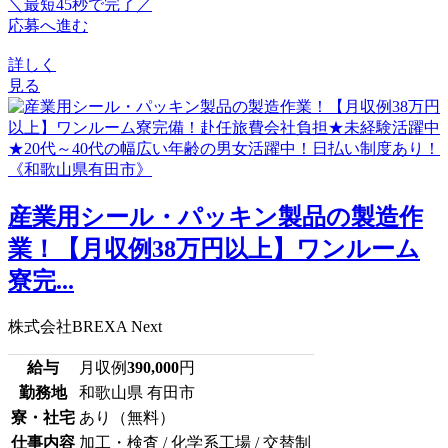
＼最短45秒で完了／
応募へ進む
詳しく
見る
産業用シール・パッキン製品の製造作
業！【月収例38万円以上】ワンルーム
寮完...
株式会社BREXA Next
給与
月収例
390,000
円
勤務地
和歌山県 有田市
寮・社宅
あり（無料）
仕事内容
加工・検査 / 化学系工場 / 交替制