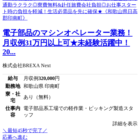
電子部品のマシンオペレーター業務！
月収例31万円以上可★未経験活躍中！
20...
株式会社BREXA Next
給与
月収例
320,000
円
勤務地
和歌山県 印南町
寮・社
あり（無料）
宅
仕事内
電子部品系工場での軽作業・ピッキング製造スタ
容
ッフ
詳細を表示
＼最短45秒で完了／
応募へ進む