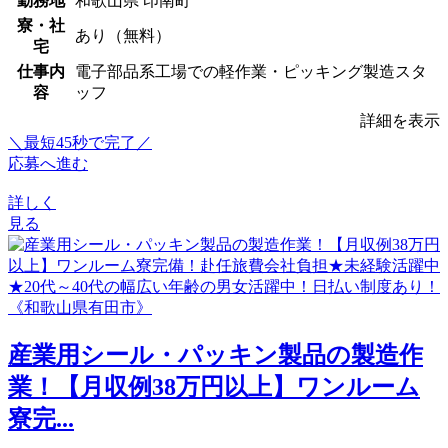
勤務地
和歌山県 印南町
寮・社
あり（無料）
宅
仕事内
電子部品系工場での軽作業・ピッキング製造スタ
容
ッフ
詳細を表示
＼最短45秒で完了／
応募へ進む
詳しく
見る
産業用シール・パッキン製品の製造作
業！【月収例38万円以上】ワンルーム
寮完...