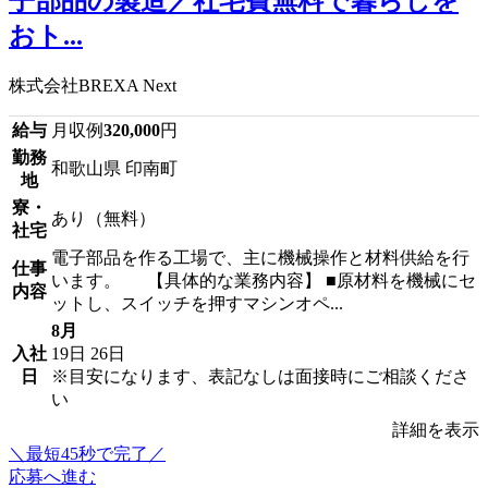
子部品の製造／社宅費無料で暮らしを
おト...
株式会社BREXA Next
給与
月収例
320,000
円
勤務
和歌山県 印南町
地
寮・
あり（無料）
社宅
電子部品を作る工場で、主に機械操作と材料供給を行
仕事
います。 【具体的な業務内容】 ■原材料を機械にセ
内容
ットし、スイッチを押すマシンオペ...
8月
入社
19日
26日
日
※目安になります、表記なしは面接時にご相談くださ
い
詳細を表示
＼最短45秒で完了／
応募へ進む