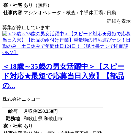
寮・社宅
あり（無料）
仕事内容
マシンオペレータ・検査 / 半導体工場 / 日勤
詳細を表示
募集が停止しています
＜18歳～35歳の男女活躍中＞【スピー
ド対応★最短で応募当日入寮】【部品
の...
株式会社ニッコー
給与
月収例
250,250
円
勤務地
和歌山県 和歌山市
寮・社宅
あり