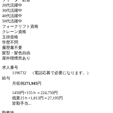
20代活躍中
30代活躍中
40代活躍中
50代活躍中
フォークリフト資格
クレーン資格
玉掛資格
学歴不問
履歴書不要
髪型・髪色自由
屋外喫煙所あり
求人番号
1196732 （電話応募で必要になります。）
給与
月収例
271,945
円
1450円×155ｈ＝224,750円
残業15ｈ×1,813円＝27,195円
皆勤手当...
勤務地