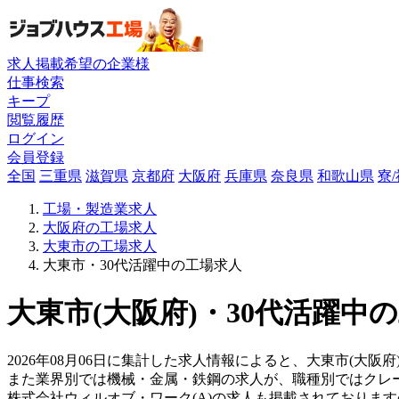
求人掲載希望の企業様
仕事検索
キープ
閲覧履歴
ログイン
会員登録
全国
三重県
滋賀県
京都府
大阪府
兵庫県
奈良県
和歌山県
寮
工場・製造業求人
大阪府の工場求人
大東市の工場求人
大東市・30代活躍中の工場求人
大東市(大阪府)・30代活躍中
2026年08月06日に集計した求人情報によると、大東市(大阪府
また業界別では機械・金属・鉄鋼の求人が、職種別ではクレ
株式会社ウィルオブ・ワーク(A)の求人も掲載されておりま