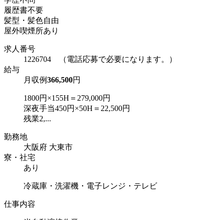
履歴書不要
髪型・髪色自由
屋外喫煙所あり
求人番号
1226704 （電話応募で必要になります。）
給与
月収例
366,500
円
1800円×155H＝279,000円
深夜手当450円×50H＝22,500円
残業2,...
勤務地
大阪府 大東市
寮・社宅
あり
冷蔵庫・洗濯機・電子レンジ・テレビ
仕事内容