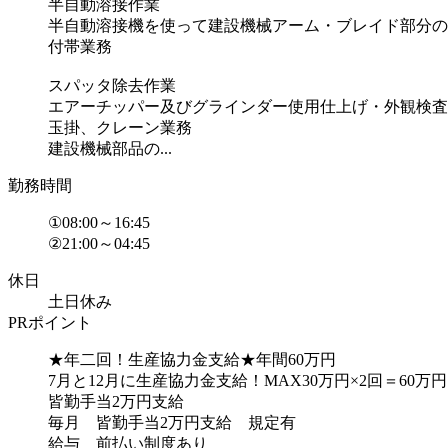
半自動溶接作業
半自動溶接機を使って建設機械アーム・ブレイド部分の
付帯業務
スパッタ除去作業
エアーチッパー及びグラインダー使用仕上げ・外観検査
玉掛、クレーン業務
建設機械部品の...
勤務時間
①08:00～16:45
②21:00～04:45
休日
土日休み
PRポイント
★年二回！生産協力金支給★年間60万円
7月と12月に生産協力金支給！MAX30万円×2回＝60万
皆勤手当2万円支給
毎月 皆勤手当2万円支給 規定有
給与 前払い制度あり