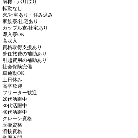
溶接・バリ取り
転勤なし
寮/社宅あり・住み込み
家族寮/社宅あり
カップル寮/社宅あり
即入寮OK
高収入
資格取得支援あり
赴任旅費の補助あり
引越費用の補助あり
社会保険完備
車通勤OK
土日休み
高卒歓迎
フリーター歓迎
20代活躍中
30代活躍中
40代活躍中
クレーン資格
玉掛資格
溶接資格
学歴不問