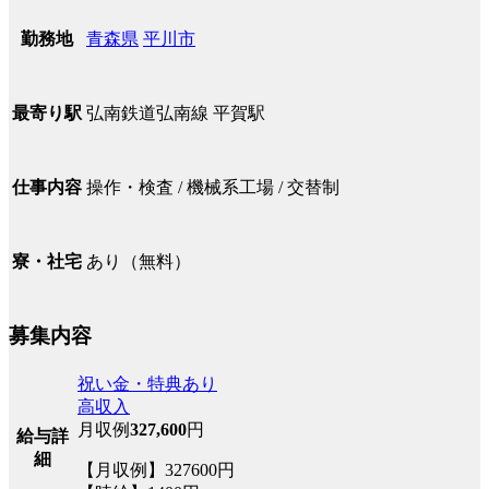
青森県
平川市
勤務地
弘南鉄道弘南線 平賀駅
最寄り駅
操作・検査 / 機械系工場 / 交替制
仕事内容
あり（無料）
寮・社宅
募集内容
祝い金・特典あり
高収入
月収例
327,600
円
給与詳
細
【月収例】327600円