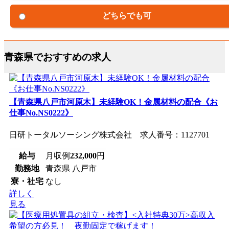
どちらでも可
青森県でおすすめの求人
【青森県八戸市河原木】未経験OK！金属材料の配合《お
仕事No.NS0222》
日研トータルソーシング株式会社 求人番号：1127701
給与
月収例
232,000
円
勤務地
青森県 八戸市
寮・社宅
なし
詳しく
見る