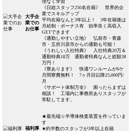
理なく学習
《日総スタッフ250名在籍》 世界的企
業でスキルアップ
大手企
平均在籍なんと3年以上！ 3年在籍後は
業での
月給制・ボーナス有 効率良く高収入
お仕事
GETできます
《通勤しやすい立地》 弘前市・青森
市・五所川原市からの通勤も可能！
《うれしい入社特典》 入社特典20万＆
通勤特典18万 通勤者特典なんと総額38
万円！
《寮あります》 快適ワンルームが6ケ
月間寮費無料！ 7ヶ月目以降25,000円/
月
《サポート体制万全》 困ったらまずは
相談！ 工場内に事務所ありスタッフが
常駐してます。
★最先端☆半導体検査装置を作っていま
す
福利厚
★約半数のスタッフが3年以上在籍