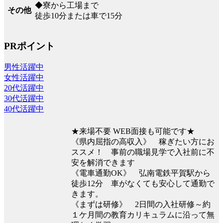
◆寮から工場まで
その他
徒歩10分または車で15分
PRポイント
男性活躍中
女性活躍中
20代活躍中
30代活躍中
40代活躍中
★来場不要 WEB面接も可能です★
《県内屈指の高収入》 稼ぎたい方にお
ススメ！ 事前の職場見学で入社前に不
安を解消できます
《電車通勤OK》 弘南電鉄平賀駅から
徒歩12分 車がなくても安心して通勤で
きます。
《まずは研修》 2日間の入社研修～約
１ケ月間の教育カリキュラムに沿って無