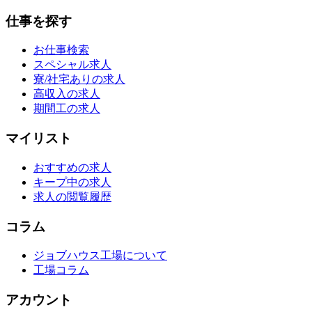
仕事を探す
お仕事検索
スペシャル求人
寮/社宅ありの求人
高収入の求人
期間工の求人
マイリスト
おすすめの求人
キープ中の求人
求人の閲覧履歴
コラム
ジョブハウス工場について
工場コラム
アカウント