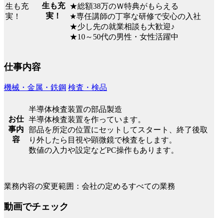
生も充
★総額38万のＷ特典がもらえる
実！
★専任講師の丁寧な研修で安心の入社
★少し先の就業相談も大歓迎♪
★10～50代の男性・女性活躍中
仕事内容
機械・金属・鉄鋼
検査・検品
半導体検査装置の部品製造
お仕
半導体検査装置を作っています。
事内
部品を所定の位置にセットしてスタート、終了後取
容
り外したら目視や顕微鏡で検査をします。
数値の入力や設定などPC操作もあります。
業務内容の変更範囲：会社の定めるすべての業務
動画でチェック