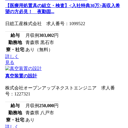
【医療用処置具の組立・検査】<入社特典30万>高収入希
望の方必見！ 夜勤固...
日総工産株式会社 求人番号：1099522
給与
月収例
303,002
円
勤務地
青森県 黒石市
寮・社宅
あり（無料）
詳しく
見る
真空装置の設計
株式会社オープンアップネクストエンジニア 求人番
号：1227321
給与
月収例
250,000
円
勤務地
青森県 八戸市
寮・社宅
あり
詳しく