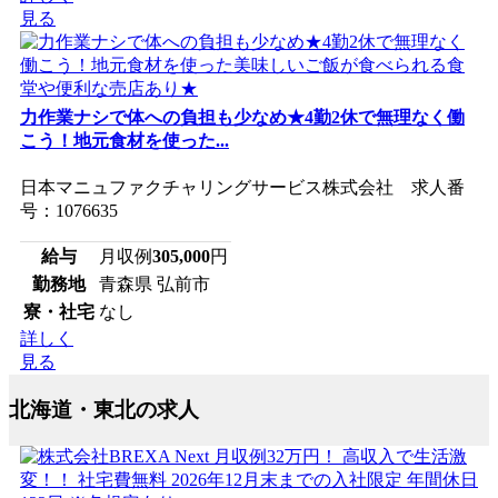
見る
力作業ナシで体への負担も少なめ★4勤2休で無理なく働
こう！地元食材を使った...
日本マニュファクチャリングサービス株式会社 求人番
号：1076635
給与
月収例
305,000
円
勤務地
青森県 弘前市
寮・社宅
なし
詳しく
見る
北海道・東北の求人