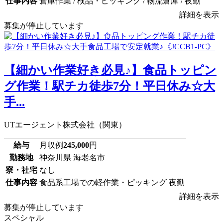
仕事内容
倉庫作業 / 検品・ピッキング / 物流倉庫 / 夜勤
詳細を表示
募集が停止しています
【細かい作業好き必見♪】食品トッピン
グ作業！駅チカ徒歩7分！平日休み☆大
手...
UTエージェント株式会社（関東）
給与
月収例
245,000
円
勤務地
神奈川県 海老名市
寮・社宅
なし
仕事内容
食品系工場での軽作業・ピッキング 夜勤
詳細を表示
募集が停止しています
スペシャル