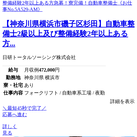
【神奈川県横浜市磯子区杉田】自動車整
備士2級以上及び整備経験2年以上ある
方...
日研トータルソーシング株式会社
給与
月収例
472,000
円
勤務地
神奈川県 横浜市
寮・社宅
あり
仕事内容
フォークリフト / 自動車系工場 / 夜勤
詳細を表示
＼最短45秒で完了／
応募へ進む
詳しく
見る