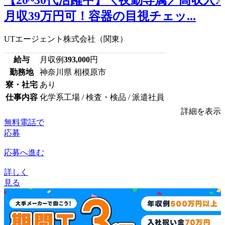
月収39万円可！容器の目視チェッ...
UTエージェント株式会社（関東）
給与
月収例
393,000
円
勤務地
神奈川県 相模原市
寮・社宅
あり
仕事内容
化学系工場 / 検査・検品 / 派遣社員
詳細を表示
無料電話で
応募
応募へ進む
詳しく
見る