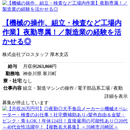
【機械の操作、組立・検査など工場内
作業】夜勤専属！／製造業の経験を活
かせる◎
株式会社プロスタッフ 厚木支店
給与
月収例
263,860
円
勤務地
神奈川県 寒川町
寮・社宅
なし
仕事内容
組立・製造マシンの操作 / 電子部品系工場 / 夜勤
詳細を表示
募集が停止しています