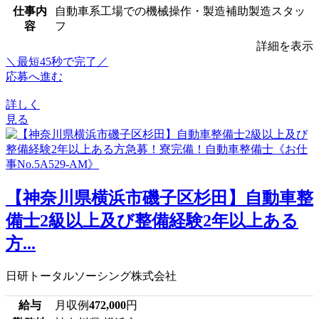
仕事内
自動車系工場での機械操作・製造補助製造スタッ
容
フ
詳細を表示
＼最短45秒で完了／
応募へ進む
詳しく
見る
【神奈川県横浜市磯子区杉田】自動車整
備士2級以上及び整備経験2年以上ある
方...
日研トータルソーシング株式会社
給与
月収例
472,000
円