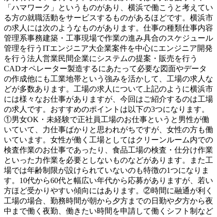
「ハマワーク」というものがあり、横浜で働こうと考えてい
る方の就職活動をサービスするものがあるほどです。横浜市
の求人には次のようなものがあります。仕事の種類仕事内容
管理系事務建築・工事現場で作業の進み具合のスケジュール
管理を行うITエンジニア大企業案件を中心にエンジニア開発
を行う法人営業民間企業にシステムの提案・販売を行う
CADオペレーター製造するにあたって必要な図面やデータ
の作成他にも工業地帯という強みを活かして、工場の求人な
どが多数あります。工場の求人について上記のように横浜市
には様々なお仕事がありますが、今回はご紹介するのは工場
の求人です。おすすめのポイントは以下の3つになります。
①男女OK・未経験で正社員工場のお仕事というと男性が働
いていて、力仕事ばかりと思われがちですが、女性の方も働
いています。女性が働く工場としてはクリーンルーム内での
検査作業のお仕事であったり、食品工場の検査・仕分け作業
といった力作業を必要としないものなどがあります。また工
場では年齢制限が設けられていないのも特徴の1つになりま
す。10代から60代と幅広い年代から応募がありますが、若い
方ほど受かりやすい傾向にはあります。②時間に融通が利く
工場の場合、勤務時間が朝から夕方までの日勤や夕方から夜
中まで働く夜勤、働きたい時間を申請して働くシフト制など