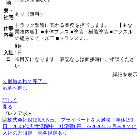
地
寮・
あり（無料）
社宅
トラック製造に関わる業務を担当します。 【主な
仕事
業務内容】 ■車体プレス ■塗装・樹脂塗装 ■アクスル
内容
の組み立て・加工 ■トランスミ...
9月
入社
1日
日
※目安になります、表記なしは面接時にご相談くださ
い
詳細を表示
＼最短45秒で完了／
応募へ進む
詳しく
見る
プレミア求人