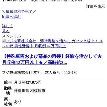
詳細を表示
＼最短45秒で完了／
応募へ進む
詳しく
見る
スペシャル
【特殊車両および部品の溶接】経験を活かして★
月収例42万円以上★／高時給2...
フジ技研株式会社 本社 求人番号：1164180
給与
月収例
427,875
円
勤務
神奈川県 相模原市
地
寮・
あり
社宅