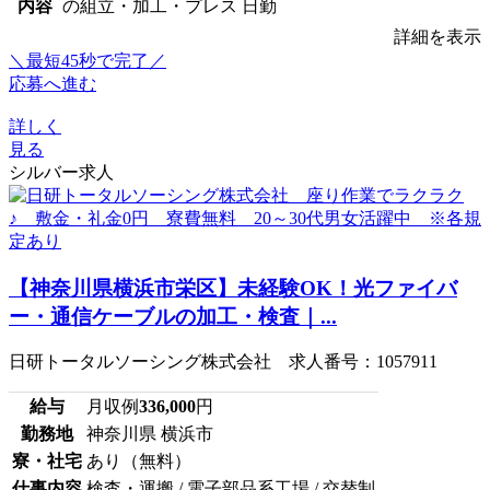
内容
の組立・加工・プレス 日勤
詳細を表示
＼最短45秒で完了／
応募へ進む
詳しく
見る
シルバー求人
【神奈川県横浜市栄区】未経験OK！光ファイバ
ー・通信ケーブルの加工・検査｜...
日研トータルソーシング株式会社 求人番号：1057911
給与
月収例
336,000
円
勤務地
神奈川県 横浜市
寮・社宅
あり（無料）
仕事内容
検査・運搬 / 電子部品系工場 / 交替制