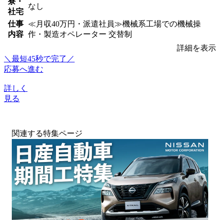
寮・
なし
社宅
仕事
≪月収40万円・派遣社員≫機械系工場での機械操
内容
作・製造オペレーター 交替制
詳細を表示
＼最短45秒で完了／
応募へ進む
詳しく
見る
関連する特集ページ