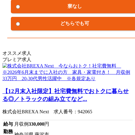
寮なし
どちらでも可
オススメ求人
プレミア求人
【12月末入社限定】社宅費無料でおトクに暮らせ
る◎／トラックの組み立てなど...
株式会社BREXA Next 求人番号：942065
給与
月収例
330,000
円
勤務
神奈川県 藤沢市