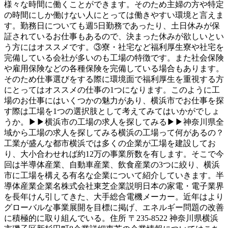
様々な時間に働くことができます。そのため主婦の方や特定
の時間にしか働けない人にとっては働きやすい環境と言えま
す。勤務日についても週5日勤務であったり、土日休みが保
証されているお仕事もあるので、決まった休みが欲しいとい
う方にはオススメです。③寮・社宅など福利厚生寮や社宅を
完備している会社が多いのも工場の特徴です。また社会保険
や雇用保険などの各種保険を完備している場合もあります。
そのため仕事選びをする際に環境面で福利厚生を重視する方
にとってはオススメの仕事の1つになります。このように工
場のお仕事にはいくつかの魅力があり、横浜市でお仕事を探
す際は工場を1つの選択肢として考えてみてはいかがでしょ
うか。▶▶横浜市の工場の求人を探してみる▶▶神奈川県全
域から工場の求人を探してみる横浜の工場って何があるの？
工業が盛んな都市横浜では多くの企業が工場を建設してお
り、大小合わせれば約12万の事業所数を有します。そこで今
回は半導体産業、自動車産業、飲食産業の3つに絞り、横浜
市に工場を構える有名な企業について紹介していきます。半
導体産業企業名株式会社東芝企業説明日本の家電・電子業界
を長年けん引してきた、大手総合電機メーカー。近年はより
グローバルな事業展開を目標に掲げ、エネルギー問題の改善
に積極的に取り組んでいる。住所 〒235-8522 神奈川県横浜