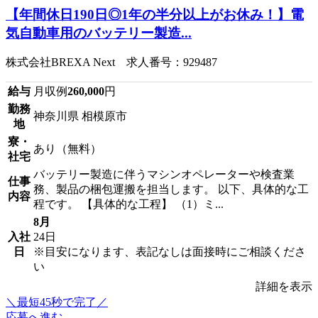
【年間休日190日◎1年の半分以上がお休み！】電
気自動車用のバッテリー製造...
株式会社BREXA Next 求人番号：929487
給与
月収例
260,000
円
勤務
神奈川県 相模原市
地
寮・
あり（無料）
社宅
バッテリー製造に伴うマシンオペレーターや検査業
仕事
務、製品の梱包運搬を担当します。 以下、具体的な工
内容
程です。 【具体的な工程】 （1）ミ...
8月
入社
24日
日
※目安になります、表記なしは面接時にご相談くださ
い
詳細を表示
＼最短45秒で完了／
応募へ進む