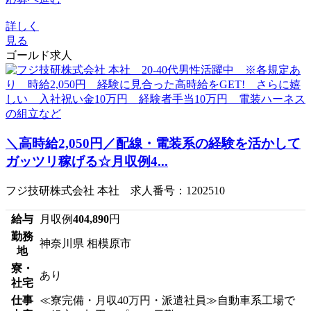
詳しく
見る
ゴールド求人
＼高時給2,050円／配線・電装系の経験を活かして
ガッツリ稼げる☆月収例4...
フジ技研株式会社 本社 求人番号：1202510
給与
月収例
404,890
円
勤務
神奈川県 相模原市
地
寮・
あり
社宅
仕事
≪寮完備・月収40万円・派遣社員≫自動車系工場で