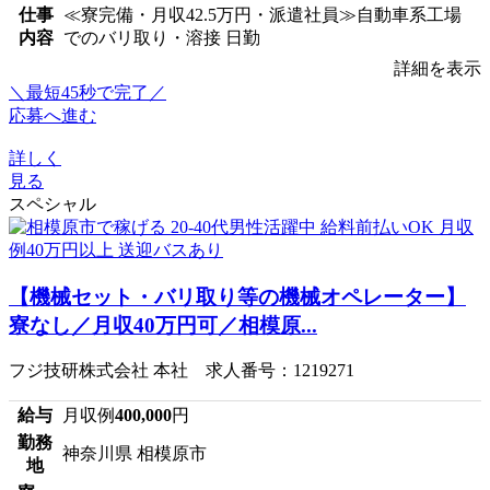
仕事
≪寮完備・月収42.5万円・派遣社員≫自動車系工場
内容
でのバリ取り・溶接 日勤
詳細を表示
＼最短45秒で完了／
応募へ進む
詳しく
見る
スペシャル
【機械セット・バリ取り等の機械オペレーター】
寮なし／月収40万円可／相模原...
フジ技研株式会社 本社 求人番号：1219271
給与
月収例
400,000
円
勤務
神奈川県 相模原市
地