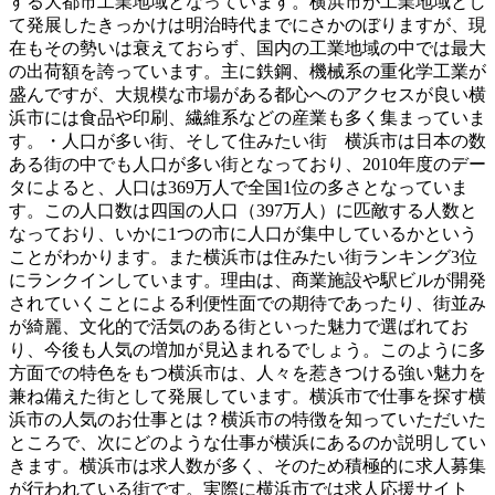
する大都市工業地域となっています。横浜市が工業地域とし
て発展したきっかけは明治時代までにさかのぼりますが、現
在もその勢いは衰えておらず、国内の工業地域の中では最大
の出荷額を誇っています。主に鉄鋼、機械系の重化学工業が
盛んですが、大規模な市場がある都心へのアクセスが良い横
浜市には食品や印刷、繊維系などの産業も多く集まっていま
す。・人口が多い街、そして住みたい街 横浜市は日本の数
ある街の中でも人口が多い街となっており、2010年度のデー
タによると、人口は369万人で全国1位の多さとなっていま
す。この人口数は四国の人口（397万人）に匹敵する人数と
なっており、いかに1つの市に人口が集中しているかという
ことがわかります。また横浜市は住みたい街ランキング3位
にランクインしています。理由は、商業施設や駅ビルが開発
されていくことによる利便性面での期待であったり、街並み
が綺麗、文化的で活気のある街といった魅力で選ばれてお
り、今後も人気の増加が見込まれるでしょう。このように多
方面での特色をもつ横浜市は、人々を惹きつける強い魅力を
兼ね備えた街として発展しています。横浜市で仕事を探す横
浜市の人気のお仕事とは？横浜市の特徴を知っていただいた
ところで、次にどのような仕事が横浜にあるのか説明してい
きます。横浜市は求人数が多く、そのため積極的に求人募集
が行われている街です。実際に横浜市では求人応援サイト