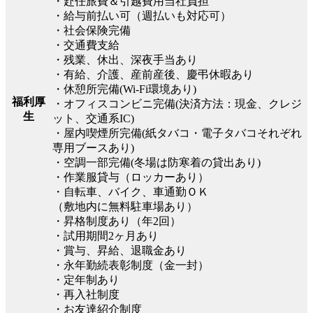
・赴任旅費＆引越費用当社負担
・給与前払い可（週払いも対応可）
・社会保険完備
・交通費支給
・残業、休出、深夜手当あり
・有給、介護、産前産後、慶弔休暇あり
・休憩所完備(Wi-Fi環境あり)
福利厚
・オフィスコンビニ完備(決済方法：現金、クレジ
生
ット、交通系IC)
・屋内喫煙所完備(紙タバコ・電子タバコそれぞれ
専用ブースあり)
・空調一部完備(冬場は防寒着の貸出あり)
・作業服貸与（ロッカーあり）
・自転車、バイク、車通勤ＯＫ
（敷地内に無料駐車場あり）
・昇格制度あり（年2回）
・試用期間2ヶ月あり
・賞与、昇給、退職金あり
・永年勤続表彰制度（金一封）
・定年制あり
・再入社制度
・お友達紹介制度