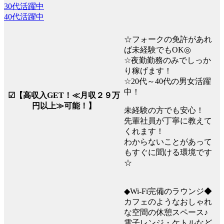
30代活躍中
40代活躍中
☆フォークの免許があれ
ば未経験でもOK◎
☆夜勤勤務のみでしっか
り稼げます！
☆20代～40代の男女活躍
中！
☑【高収入GET！≪月収２９万
円以上≫可能！】
未経験の方でも安心！
先輩社員が丁寧に教えて
くれます！
わからないことがあって
もすぐに聞ける環境です
☆
◆Wi-Fi完備のラウンジ◆
カフェのようなおしゃれ
な空間の休憩スペース♪
電子レンジ・ケトルなど