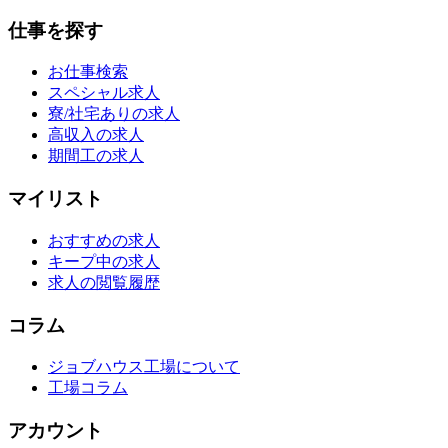
仕事を探す
お仕事検索
スペシャル求人
寮/社宅ありの求人
高収入の求人
期間工の求人
マイリスト
おすすめの求人
キープ中の求人
求人の閲覧履歴
コラム
ジョブハウス工場について
工場コラム
アカウント