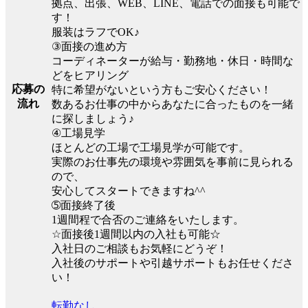
拠点、出張、WEB、LINE、電話での面接も可能で
す！
服装はラフでOK♪
③面接の進め方
コーディネーターが給与・勤務地・休日・時間な
どをヒアリング
応募の
特に希望がないという方もご安心ください！
流れ
数あるお仕事の中からあなたに合ったものを一緒
に探しましょう♪
④工場見学
ほとんどの工場で工場見学が可能です。
実際のお仕事先の環境や雰囲気を事前に見られる
ので、
安心してスタートできますね^^
➄面接終了後
1週間程で合否のご連絡をいたします。
☆面接後1週間以内の入社も可能☆
入社日のご相談もお気軽にどうぞ！
入社後のサポートや引越サポートもお任せくださ
い！
転勤なし