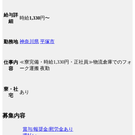
給与詳
時給
1,330
円〜
細
神奈川県
平塚市
勤務地
≪寮完備・時給1,330円・正社員≫物流倉庫でのフォ
仕事内
ーク運搬 夜勤
容
寮・社
あり
宅
募集内容
賞与/報奨金/慰労金あり