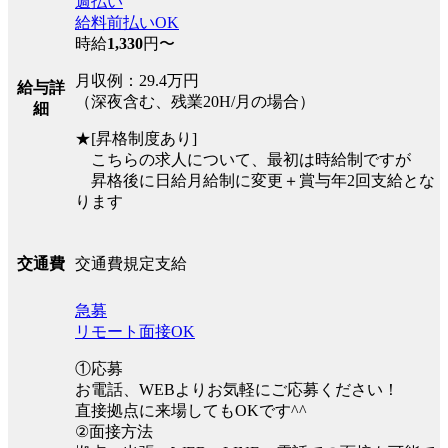
週払い
給料前払いOK
時給
1,330
円〜
月収例：29.4万円
給与詳
（深夜含む、残業20H/月の場合）
細
★[昇格制度あり]
こちらの求人について、最初は時給制ですが
昇格後に日給月給制に変更＋賞与年2回支給とな
ります
交通費規定支給
交通費
急募
リモート面接OK
①応募
お電話、WEBよりお気軽にご応募ください！
直接拠点に来場してもOKです^^
②面接方法