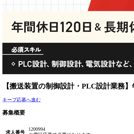
【搬送装置の制御設計・PLC設計業務】
キープ
応募へ進む
募集概要
1200994
求人番号