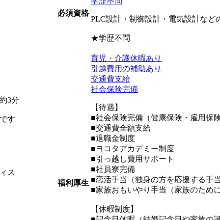
学歴不問
必須資格
PLC設計・制御設計・電気設計など
★学歴不問
育児・介護休暇あり
引越費用の補助あり
交通費支給
社会保険完備
約3分
【待遇】
■社会保険完備（健康保険・雇用保
です
■交通費全額支給
■退職金制度
■ヨコタアカデミー制度
■引っ越し費用サポート
■社員寮完備
ィス
■恋活手当（独身の方を応援する手
福利厚生
■家族おもいやり手当（家族のため
【休暇制度】
■記念日休暇（結婚記念日や家族の