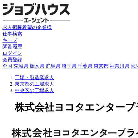
求人掲載希望の企業様
仕事検索
キープ
閲覧履歴
ログイン
会員登録
全国
茨城県
栃木県
群馬県
埼玉県
千葉県
東京都
神奈川県
寮
工場・製造業求人
東京都の工場求人
中央区の工場求人
株式会社ヨコタエンタープライズ