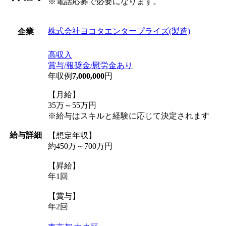
※電話応募で必要になります。
株式会社ヨコタエンタープライズ(製造)
企業
高収入
賞与/報奨金/慰労金あり
年収例
7,000,000
円
【月給】
35万～55万円
※給与はスキルと経験に応じて決定されます
給与詳細
【想定年収】
約450万～700万円
【昇給】
年1回
【賞与】
年2回