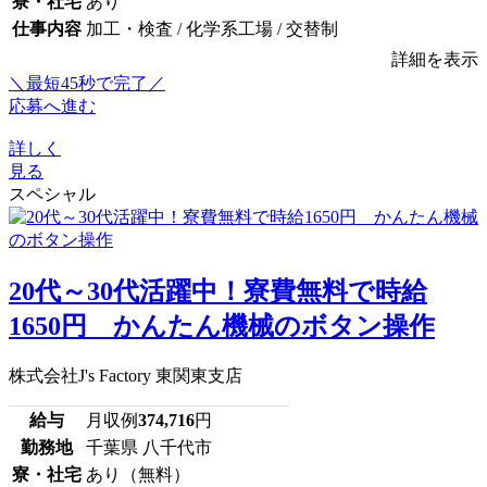
寮・社宅
あり
仕事内容
加工・検査 / 化学系工場 / 交替制
詳細を表示
＼最短45秒で完了／
応募へ進む
詳しく
見る
スペシャル
20代～30代活躍中！寮費無料で時給
1650円 かんたん機械のボタン操作
株式会社J's Factory 東関東支店
給与
月収例
374,716
円
勤務地
千葉県 八千代市
寮・社宅
あり（無料）