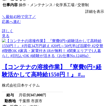
仕事内容
操作・メンテナンス / 化学系工場 / 交替制
詳細を表示
＼最短45秒で完了／
応募へ進む
詳しく
見る
【コンテナの溶接作業】 『寮費0円×経
験活かして高時給1550円！』 #...
株式会社日本ケイテム
給与
月収例
347,000
円
勤務地
千葉県 市原市