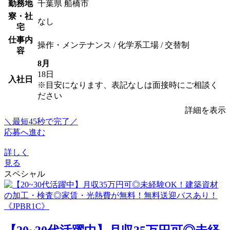
勤務地
千葉県 船橋市
寮・社
なし
宅
仕事内
操作・メンテナンス / 化学系工場 / 交替制
容
8月
18日
入社日
※目安になります、表記なしは面接時にご相談く
ださい
詳細を表示
＼最短45秒で完了／
応募へ進む
詳しく
見る
スペシャル