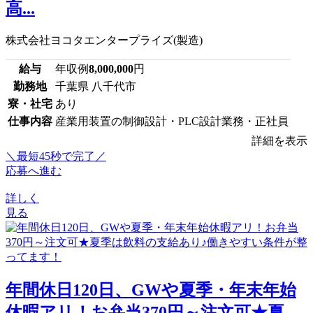
高...
株式会社ヨコタエンタープライズ(製造)
給与
年収例
8,000,000
円
勤務地
千葉県 八千代市
寮・社宅
あり
仕事内容
産業用装置の制御設計・PLC設計業務・正社員
詳細を表示
＼最短45秒で完了／
応募へ進む
詳しく
見る
年間休日120日、GWや夏季・年末年始
休暇アリ！お弁当370円～注文可★夏...