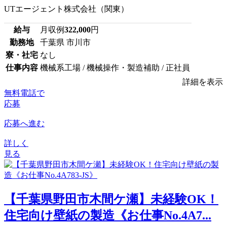
UTエージェント株式会社（関東）
給与
月収例
322,000
円
勤務地
千葉県 市川市
寮・社宅
なし
仕事内容
機械系工場 / 機械操作・製造補助 / 正社員
詳細を表示
無料電話で
応募
応募へ進む
詳しく
見る
【千葉県野田市木間ケ瀬】未経験OK！
住宅向け壁紙の製造《お仕事No.4A7...