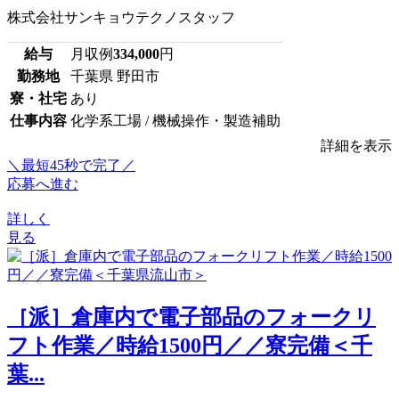
株式会社サンキョウテクノスタッフ
給与
月収例
334,000
円
勤務地
千葉県 野田市
寮・社宅
あり
仕事内容
化学系工場 / 機械操作・製造補助
詳細を表示
＼最短45秒で完了／
応募へ進む
詳しく
見る
［派］倉庫内で電子部品のフォークリ
フト作業／時給1500円／／寮完備＜千
葉...