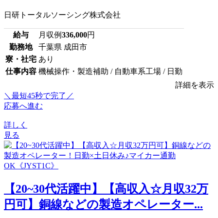
日研トータルソーシング株式会社
給与
月収例
336,000
円
勤務地
千葉県 成田市
寮・社宅
あり
仕事内容
機械操作・製造補助 / 自動車系工場 / 日勤
詳細を表示
＼最短45秒で完了／
応募へ進む
詳しく
見る
【20~30代活躍中】【高収入☆月収32万
円可】銅線などの製造オペレーター...