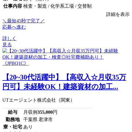
仕事内容
検査・製造 / 化学系工場 / 交替制
詳細を表示
＼最短45秒で完了／
応募へ進む
詳しく
見る
【20~30代活躍中】【高収入☆月収35万
円可】未経験OK！建築資材の加工...
UTエージェント株式会社（関東）
給与
月収例
355,000
円
勤務地
千葉県 君津市
寮・社宅
あり