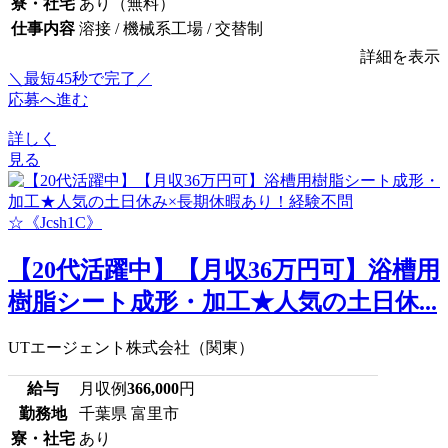
寮・社宅
あり（無料）
仕事内容
溶接 / 機械系工場 / 交替制
詳細を表示
＼最短45秒で完了／
応募へ進む
詳しく
見る
【20代活躍中】【月収36万円可】浴槽用
樹脂シート成形・加工★人気の土日休...
UTエージェント株式会社（関東）
給与
月収例
366,000
円
勤務地
千葉県 富里市
寮・社宅
あり