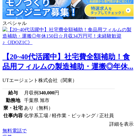
スペシャル
【20~40代活躍中】社宅費全額補助！食
品用フィルムの製造補助・運搬◎年休...
UTエージェント株式会社（関東）
給与
月収例
340,000
円
勤務地
千葉県 旭市
寮・社宅
あり（無料）
仕事内容
化学系工場 / 軽作業・ピッキング / 正社員
詳細を表示
無料電話で