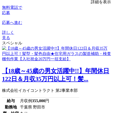
詳細を表示
無料電話で
応募
応募へ進む
詳しく
見る
スペシャル
【18歳～45歳の男女活躍中!!】年間休日
122日＆月収35万円以上可！髪...
株式会社イカイコントラクト 第2事業本部
給与
月収例
355,000
円
勤務地
千葉県 野田市