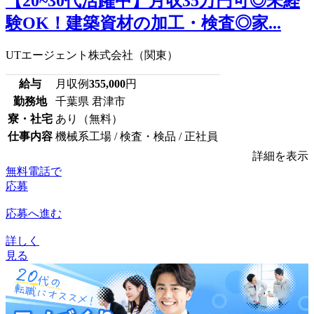
【20~30代活躍中】月収35万円可◎未経
験OK！建築資材の加工・検査◎家...
UTエージェント株式会社（関東）
給与
月収例
355,000
円
勤務地
千葉県 君津市
寮・社宅
あり（無料）
仕事内容
機械系工場 / 検査・検品 / 正社員
詳細を表示
無料電話で
応募
応募へ進む
詳しく
見る