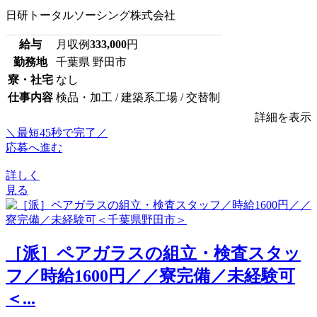
日研トータルソーシング株式会社
給与
月収例
333,000
円
勤務地
千葉県 野田市
寮・社宅
なし
仕事内容
検品・加工 / 建築系工場 / 交替制
詳細を表示
＼最短45秒で完了／
応募へ進む
詳しく
見る
［派］ペアガラスの組立・検査スタッ
フ／時給1600円／／寮完備／未経験可
＜...