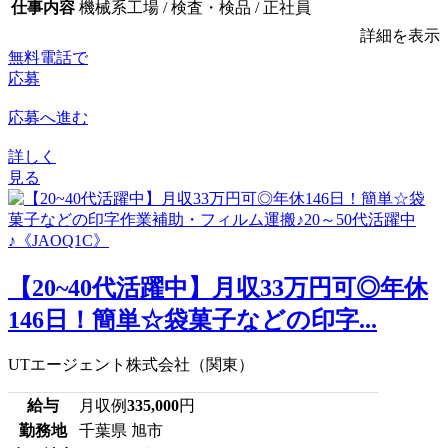
仕事内容
機械系工場 / 検査・検品 / 正社員
詳細を表示
無料電話で
応募
応募へ進む
詳しく
見る
【20~40代活躍中】月収33万円可◎年休
146日！簡単☆袋菓子などの印字...
UTエージェント株式会社（関東）
給与
月収例
335,000
円
勤務地
千葉県 旭市