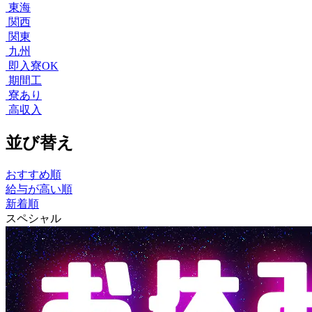
東海
関西
関東
九州
即入寮OK
期間工
寮あり
高収入
並び替え
おすすめ順
給与が高い順
新着順
スペシャル