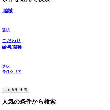
地域
選択
こだわり
給与/職種
選択
条件クリア
この条件で検索
人気の条件から検索