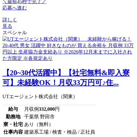
＼最短45秒で完了／
応募へ進む
詳しく
見る
スペシャル
【20~30代活躍中】【社宅無料&即入寮
可】未経験OK！月収33万円可♪住...
UTエージェント株式会社（関東）
給与
月収例
332,000
円
勤務地
千葉県 野田市
寮・社宅
あり（無料）
仕事内容
建築系工場 / 検査・検品 / 正社員