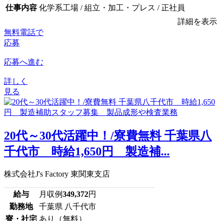
仕事内容
化学系工場 / 組立・加工・プレス / 正社員
詳細を表示
無料電話で
応募
応募へ進む
詳しく
見る
20代～30代活躍中！/寮費無料 千葉県八
千代市 時給1,650円 製造補...
株式会社J's Factory 東関東支店
給与
月収例
349,372
円
勤務地
千葉県 八千代市
寮・社宅
あり（無料）