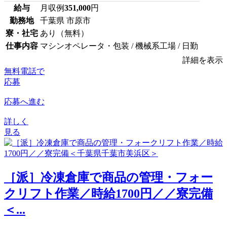
給与
月収例
351,000
円
勤務地
千葉県 市原市
寮・社宅
あり（無料）
仕事内容
マシンオペレータ・包装 / 機械系工場 / 日勤
詳細を表示
無料電話で
応募
応募へ進む
詳しく
見る
［派］冷凍倉庫で商品の管理・フォー
クリフト作業／時給1700円／／寮完備
＜...