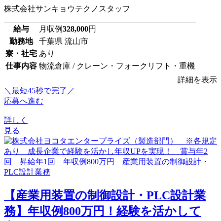
株式会社サンキョウテクノスタッフ
給与
月収例
328,000
円
勤務地
千葉県 流山市
寮・社宅
あり
仕事内容
物流倉庫 / クレーン・フォークリフト・重機
詳細を表示
＼最短45秒で完了／
応募へ進む
詳しく
見る
【産業用装置の制御設計・PLC設計業
務】年収例800万円！経験を活かして