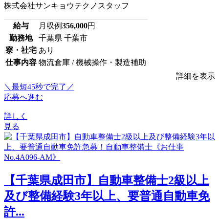
株式会社サンキョウテクノスタッフ
給与
月収例
356,000
円
勤務地
千葉県 千葉市
寮・社宅
あり
仕事内容
物流倉庫 / 機械操作・製造補助
詳細を表示
＼最短45秒で完了／
応募へ進む
詳しく
見る
【千葉県成田市】自動車整備士2級以上
及び整備経験3年以上、要普通自動車免
許...