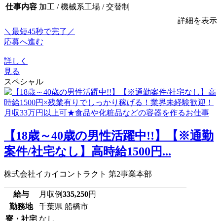
仕事内容
加工 / 機械系工場 / 交替制
詳細を表示
＼最短45秒で完了／
応募へ進む
詳しく
見る
スペシャル
【18歳～40歳の男性活躍中!!】【※通勤
案件/社宅なし】高時給1500円...
株式会社イカイコントラクト 第2事業本部
給与
月収例
335,250
円
勤務地
千葉県 船橋市
寮・社宅
なし