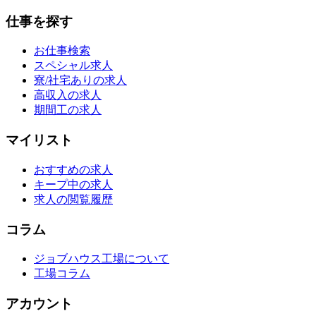
仕事を探す
お仕事検索
スペシャル求人
寮/社宅ありの求人
高収入の求人
期間工の求人
マイリスト
おすすめの求人
キープ中の求人
求人の閲覧履歴
コラム
ジョブハウス工場について
工場コラム
アカウント