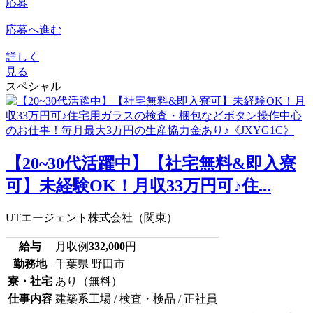
応募
応募へ進む
詳しく
見る
スペシャル
【20~30代活躍中】【社宅無料&即入寮
可】未経験OK！月収33万円可♪住...
UTエージェント株式会社（関東）
給与
月収例
332,000
円
勤務地
千葉県 野田市
寮・社宅
あり（無料）
仕事内容
建築系工場 / 検査・検品 / 正社員