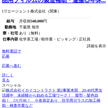
品用フィルムの製造補助・運搬◎年休...
UTエージェント株式会社（関東）
給与
月収例
340,000
円
勤務地
千葉県 旭市
寮・社宅
あり（無料）
仕事内容
化学系工場 / 軽作業・ピッキング / 正社員
詳細を表示
無料電話で
応募
応募へ進む
詳しく
見る
スペシャル