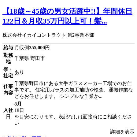
【18歳～45歳の男女活躍中!!】年間休日
122日＆月収35万円以上可！髪...
株式会社イカイコントラクト 第2事業本部
給与
月収例
355,000
円
勤務
千葉県 野田市
地
寮・
あり
社宅
千葉県野田市にある大手ガラスメーカー工場でのお仕
仕事
事です。 住宅用ガラスの加工補助や検査、運搬作業な
内容
どをお任せします。 シンプルな作業か...
8月
入社
18日
日
※目安になります、表記なしは面接時にご相談くださ
い
詳細を表示