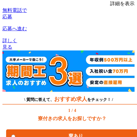
詳細を表示
無料電話で
応募
応募へ進む
詳しく
見る
おすすめ求人
\ 質問に答えて、
をチェック！ /
1 / 4
寮付きの求人をお探しですか？
寮あり