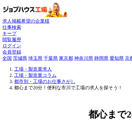
求人掲載希望の企業様
仕事検索
キープ
閲覧履歴
ログイン
会員登録
全国
茨城県
埼玉県
千葉県
東京都
神奈川県
静岡県
愛知県
京
工場・製造業求人
工場・製造業コラム
都市別・工場のお仕事さがし
都心まで20分！便利な市川で工場の求人を探そう！
都心まで