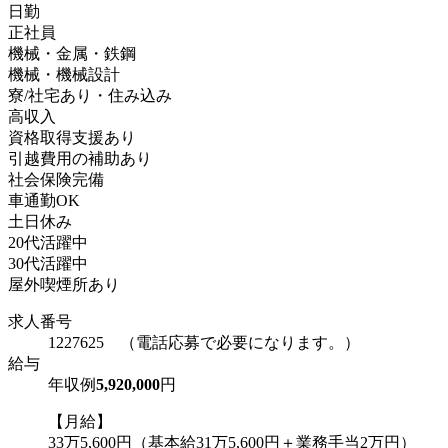
日勤
正社員
機械・金属・鉄鋼
機械・機械設計
寮/社宅あり・住み込み
高収入
資格取得支援あり
引越費用の補助あり
社会保険完備
車通勤OK
土日休み
20代活躍中
30代活躍中
屋外喫煙所あり
求人番号
1227625 （電話応募で必要になります。）
給与
年収例
5,920,000
円
【月給】
33万5,600円（基本給31万5,600円＋業務手当2万円）