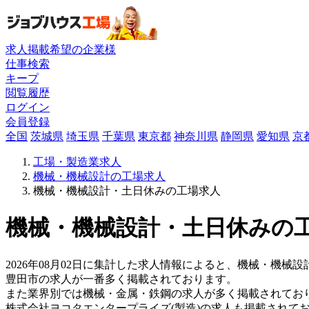
求人掲載希望の企業様
仕事検索
キープ
閲覧履歴
ログイン
会員登録
全国
茨城県
埼玉県
千葉県
東京都
神奈川県
静岡県
愛知県
京
工場・製造業求人
機械・機械設計の工場求人
機械・機械設計・土日休みの工場求人
機械・機械設計・土日休みの工
2026年08月02日に集計した求人情報によると、機械・機械設
豊田市の求人が一番多く掲載されております。
また業界別では機械・金属・鉄鋼の求人が多く掲載されてお
株式会社ヨコタエンタープライズ(製造)の求人も掲載されて