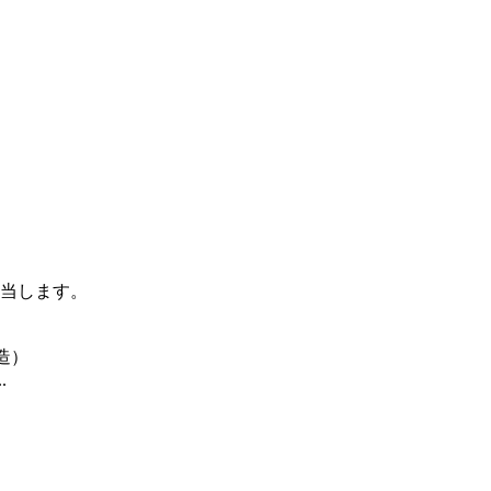
当します。
造）
.