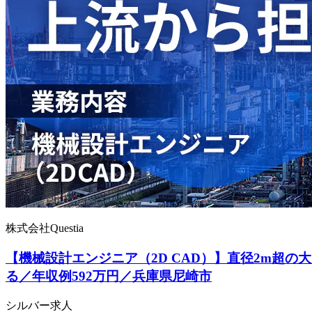
株式会社Questia
【機械設計エンジニア（2D CAD）】直径2m超
る／年収例592万円／兵庫県尼崎市
シルバー求人