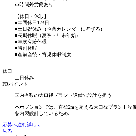
※時間外労働あり
【休日・休暇】
■年間休日123日
■土日祝休み（企業カレンダーに準ずる）
■長期休暇（夏季・年末年始）
■年次有給休暇
■特別休暇
■産前産後・育児休暇制度
...
休日
土日休み
PRポイント
国内有数の大口径プラント設備の設計を担う
本ポジションでは、直径2mを超える大口径プラント設
を内製設計しているため...
応募へ進む
詳しく
見る