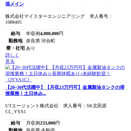
張メイン
株式会社マイスターエンジニアリング 求人番号：
1088405
給与
年収例
4,000,000
円
勤務地
奈良県 河合町
寮・社宅
あり
詳しく
見る
【20~30代活躍中】【月収23万円可】金属製油タンクの溶
接業務！土日休み...
UTエージェント株式会社 求人番号：SK北田原
CL_YYA1
給与
月収例
233,000
円
勤務地
奈良県 生駒市