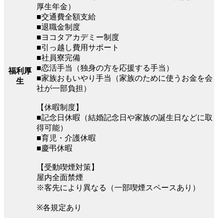
厚生年金）
■交通費全額支給
■退職金制度
■ヨコタアカデミー制度
■引っ越し費用サポート
■社員寮完備
■恋活手当（独身の方を応援する手当）
福利厚
■家族おもいやり手当（家族のために使うお金を会
生
社が一部負担）
【休暇制度】
■記念日休暇（結婚記念日や家族の誕生日などに取
得可能）
■育児・介護休暇
■慶弔休暇
【受動喫煙対策】
屋内全面禁煙
※客先により異なる（一部喫煙スペースあり）
※各規定あり