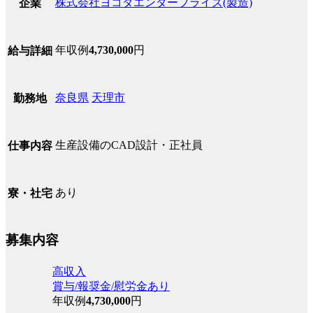
株式会社ヨコタエンタープライズ(製造)
企業
年収例
4,730,000
円
給与詳細
奈良県
天理市
勤務地
生産設備のCAD設計・正社員
仕事内容
あり
寮・社宅
募集内容
高収入
賞与/報奨金/慰労金あり
年収例
4,730,000
円