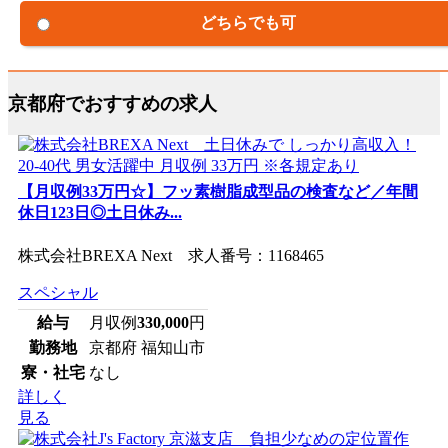
どちらでも可
京都府でおすすめの求人
【月収例33万円☆】フッ素樹脂成型品の検査など／年間
休日123日◎土日休み...
株式会社BREXA Next 求人番号：1168465
スペシャル
給与
月収例
330,000
円
勤務地
京都府 福知山市
寮・社宅
なし
詳しく
見る