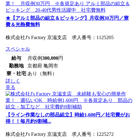
★【アルミ部品の組立＆ピッキング】月収例30万円／寮
費＆光熱費無料
株式会社J's Factory 京滋支店 求人番号：1125205
スペシャル
給与
月収例
300,000
円
勤務地
京都府 亀岡市
寮・社宅
あり（無料）
詳しく
見る
【ライン作業なしの部品組立】時給1,600円／社宅費がお
得！！毎月約9割補...
株式会社J's Factory 京滋支店 求人番号：1225272