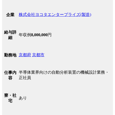
株式会社ヨコタエンタープライズ(製造)
企業
給与詳
年収例
8,000,000
円
細
京都府
京都市
勤務地
半導体業界向けの自動分析装置の機械設計業務・
仕事内
正社員
容
寮・社
あり
宅