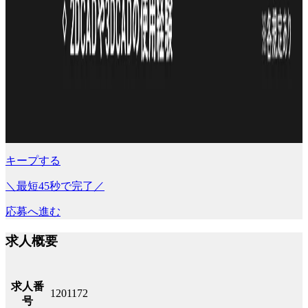
キープする
＼最短45秒で完了／
応募へ進む
求人概要
求人番
1201172
号