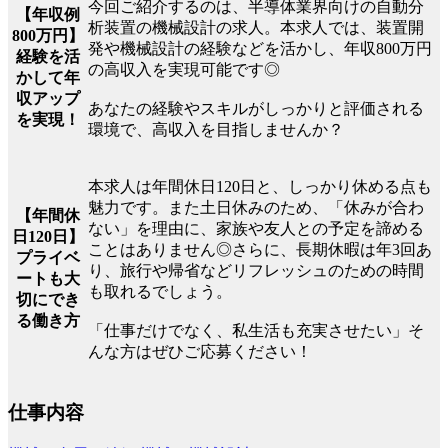
今回ご紹介するのは、半導体業界向けの自動分
【年収例
析装置の機械設計の求人。本求人では、装置開
800万円】
発や機械設計の経験などを活かし、年収800万円
経験を活
の高収入を実現可能です◎
かして年
収アップ
あなたの経験やスキルがしっかりと評価される
を実現！
環境で、高収入を目指しませんか？
本求人は年間休日120日と、しっかり休める点も
魅力です。また土日休みのため、「休みが合わ
【年間休
ない」を理由に、家族や友人との予定を諦める
日120日】
ことはありません◎さらに、長期休暇は年3回あ
プライベ
り、旅行や帰省などリフレッシュのための時間
ートも大
も取れるでしょう。
切にでき
る働き方
「仕事だけでなく、私生活も充実させたい」そ
んな方はぜひご応募ください！
仕事内容