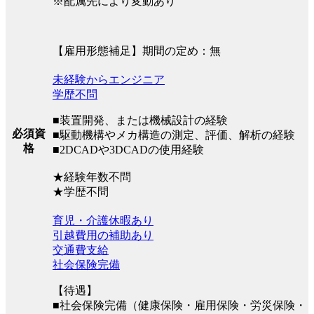
※配属先により変動あり
【雇用形態補足】期間の定め：無
未経験からエンジニア
学歴不問
■装置開発、または機械設計の経験
必須資
■駆動機構やメカ構造の測定、評価、解析の経験
格
■2DCADや3DCADの使用経験
★経験年数不問
★学歴不問
育児・介護休暇あり
引越費用の補助あり
交通費支給
社会保険完備
【待遇】
■社会保険完備（健康保険・雇用保険・労災保険・