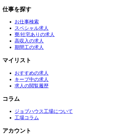
仕事を探す
お仕事検索
スペシャル求人
寮/社宅ありの求人
高収入の求人
期間工の求人
マイリスト
おすすめの求人
キープ中の求人
求人の閲覧履歴
コラム
ジョブハウス工場について
工場コラム
アカウント