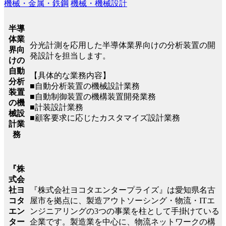
機械・金属・鉄鋼
機械・機械設計
半導
体業
分光計測を応用した半導体業界向けの分析装置の開
界向
発設計を担当します。
けの
自動
【具体的な業務内容】
分析
■自動分析装置の機械設計業務
装置
■自動制御装置の機構装置開発業務
の機
■計装設計業務
械設
■顧客要求に応じたカスタマイズ設計業務
計業
務
『株
式会
『株式会社ヨコタエンタープライズ』は愛知県名古
社ヨ
屋市を拠点に、製造アウトソーシング・物流・ITエ
コタ
ンジニアリングの3つの事業を柱として手掛けている
エン
企業です。製造業を中心に、物流ネットワークの構
ター