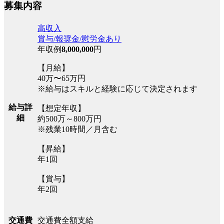
募集内容
高収入
賞与/報奨金/慰労金あり
年収例
8,000,000
円
【月給】
40万〜65万円
※給与はスキルと経験に応じて決定されます
給与詳
【想定年収】
細
約500万～800万円
※残業10時間／月含む
【昇給】
年1回
【賞与】
年2回
交通費全額支給
交通費