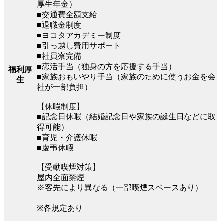
厚生年金）
■交通費全額支給
■退職金制度
■ヨコタアカデミー制度
■引っ越し費用サポート
■社員寮完備
■恋活手当（独身の方を応援する手当）
福利厚
■家族おもいやり手当（家族のために使うお金を会
生
社が一部負担）
【休暇制度】
■記念日休暇（結婚記念日や家族の誕生日などに取
得可能）
■育児・介護休暇
■慶弔休暇
【受動喫煙対策】
屋内全面禁煙
※客先により異なる（一部喫煙スペースあり）
※各規定あり